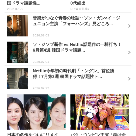
国ドラマ話題性...
0代続出
2026.07.29
PR(森永乳業)
音楽がつなぐ青春の物語･･ソン・ガン×イ・ジ
ュニョン主演「フォーハンズ」見どころ...
2026.08.03
ソ・ジソブ新作 vs Netflix話題作の一騎打ち！
6月第4週 韓国ドラマ話題...
2026.07.01
Netflix今年初の時代劇「トングン」首位獲
得！7月第3週 韓国ドラマ話題性ト...
2026.07.22
日本の名作をついにリメイ
パク・ウンビン主演「恋は命