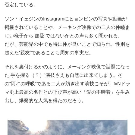
否定している。
ソン・イェジンのInstagramにヒョンビンの写真や動画が
掲載されていることや、メーキング映像での二人の仲睦ま
じい様子から‘熱愛’ではないかとの声も多く聞かれる。
だが、芸能界の中でも特に仲が良いことで知られ、性別を
超えた‘親友’であることも周知の事実だ。
それを裏付けるかのように、メーキング映像で話題になっ
た‘手を握る（？）’演技さえも自然に出来てしまう。そ
の“阿吽の呼吸”である二人が紡ぎ出す演技こそが、tvNドラ
マ史上最高の名作との呼び声が高い「愛の不時着」を生み
出し、爆発的な人気を得たのだろう。