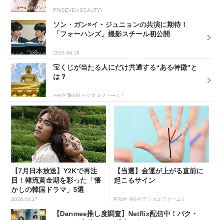
PR(SEVEN BEAUTY)
ソン・ガン×イ・ジュニョンの共演に期待！
「フォーハンズ」撮影スチール初公開
2026.06.18
宝くじが当たる人にだけ共通する“ある特徴”と
は？
PR(合同会社デジタルファーム )
【7月日本放送】Y2Kで再注
【当選】金運が上がる直前に
目！韓流黄金期を彩った「懐
起こるサイン
かしの韓国ドラマ」5選
2026.06.17
PR(合同会社デジタルファーム )
【Danmee推し度調査】Netflix配信中！パク・