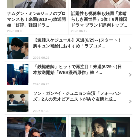
ナムグン・ミン&ジュノのブロ
話題性も視聴率も好調「素晴
マンスも！来週(8/10～)放送開
らしき新世界」1位！6月韓国
始「好評」韓国ドラ...
ドラマ ブランド評判トップ...
2026.08.03
2026.06.12
【週韓スケジュール】来週(6/29～)スタート！
胸キュン補給におすすめ「ラブコメ...
2026.06.26
「鉄槌教師」ヒットで再注目！来週(6/29～)日
本放送開始「WEB漫画原作」韓ド...
2026.06.24
ソン・ガン×イ・ジュニョン主演「フォーハン
ズ」2人の天才ピアニストが紡ぐ友情と成...
2026.07.30