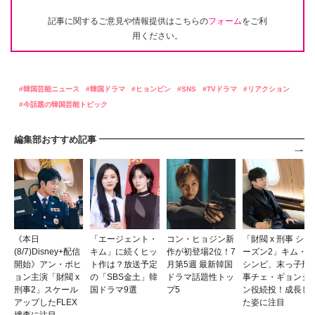
記事に関するご意見や情報提供はこちらの
フォーム
をご利
用ください。
韓国芸能ニュース
韓国ドラマ
ヒョンビン
SNS
TVドラマ
リアクション
今話題の韓国芸能トピック
編集部おすすめ記事
《本日
「エージェント・
コン・ヒョジン新
「財閥 x 刑事 シ
(8/7)Disney+配信
キム」に続くヒッ
作が初登場2位！7
ーズン2」キム・
開始》アン・ボヒ
ト作は？放送予定
月第5週 最新韓国
シンビ、末っ子刑
ョン主演「財閥 x
の「SBS金土」韓
ドラマ話題性トッ
事チェ・ギョンジ
刑事2」スケール
国ドラマ9選
プ5
ン役続投！成長し
アップしたFLEX
た姿に注目
捜査に注目