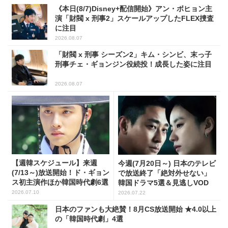
《本日(8/7)Disney+配信開始》アン・ボヒョン主
演「財閥 x 刑事2」スケールアップしたFLEX捜査
に注目
2026.08.07
「財閥 x 刑事 シーズン2」キム・シンビ、末っ子
刑事チェ・ギョンジン役続投！成長した姿に注目
2026.08.07
【週韓スケジュール】来週
今週(7月20日～) 日本のテレビ
(7/13～)放送開始！ド・ギョン
で放送終了「絶対外せない」
ス初主演作ほか韓国時代劇6選
韓国ドラマ5選＆見逃しVOD
2026.07.10
2026.07.22
日本のファンも大絶賛！8月CS放送開始 ★4.0以上
の「韓国時代劇」4選