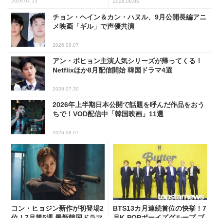
ンキング
2026.07.13
2026.08.05
チョン・ヘイン＆カン・ハヌル、9月公開長編アニ
メ映画「ギル」で声優共演
2026.08.07
アン・ボヒョン主演人気シリーズが帰ってくる！
Netflixほか8月配信開始 韓国ドラマ4選
2026.07.30
2026年上半期日本公開で話題を呼んだ作品をおう
ちで！VOD配信中「韓国映画」11選
2026.08.07
コン・ヒョジン新作が初登場2
BTS13カ月連続首位の快挙！7
位！7月第5週 最新韓国ドラマ
月K-POPボーイズグループ ブ