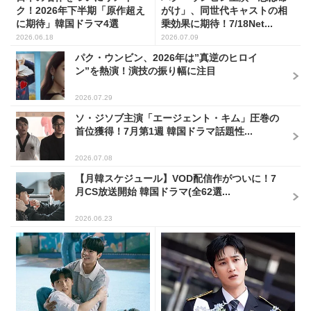
ク！2026年下半期「原作超え
がけ」、同世代キャストの相
に期待」韓国ドラマ4選
乗効果に期待！7/18Net...
2026.06.18
2026.07.09
パク・ウンビン、2026年は”真逆のヒロイ
ン”を熱演！演技の振り幅に注目
2026.07.29
ソ・ジソブ主演「エージェント・キム」圧巻の
首位獲得！7月第1週 韓国ドラマ話題性...
2026.07.08
【月韓スケジュール】VOD配信作がついに！7
月CS放送開始 韓国ドラマ(全62選...
2026.06.23