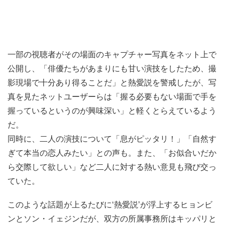
一部の視聴者がその場面のキャプチャー写真をネット上で
公開し、「俳優たちがあまりにも甘い演技をしたため、撮
影現場で十分あり得ることだ」と熱愛説を警戒したが、写
真を見たネットユーザーらは「握る必要もない場面で手を
握っているというのが興味深い」と軽くとらえているよう
だ。
同時に、二人の演技について「息がピッタリ！」「自然す
ぎて本当の恋人みたい」との声も。また、「お似合いだか
ら交際して欲しい」など二人に対する熱い意見も飛び交っ
ていた。
このような話題が上るたびに‘熱愛説’が浮上するヒョンビ
ンとソン・イェジンだが、双方の所属事務所はキッパリと