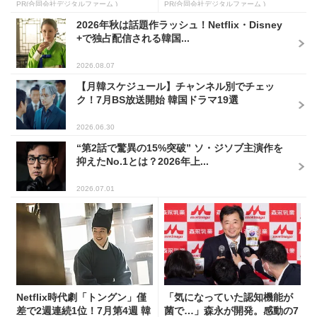
PR(合同会社デジタルファーム )
PR(合同会社デジタルファーム )
2026年秋は話題作ラッシュ！Netflix・Disney
+で独占配信される韓国...
2026.08.07
【月韓スケジュール】チャンネル別でチェッ
ク！7月BS放送開始 韓国ドラマ19選
2026.06.30
“第2話で驚異の15%突破” ソ・ジソブ主演作を
抑えたNo.1とは？2026年上...
2026.07.01
Netflix時代劇「トングン」僅
「気になっていた認知機能が
差で2週連続1位！7月第4週 韓
菌で…」森永が開発。感動の7