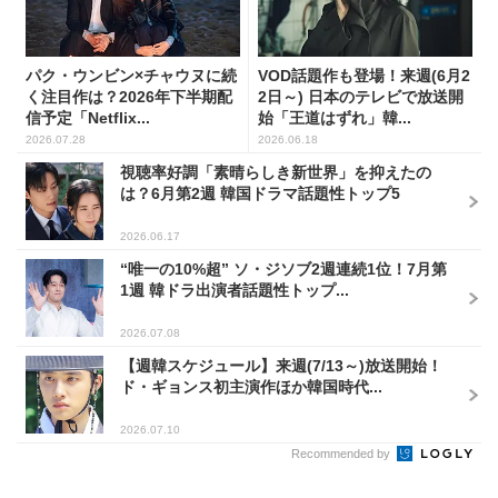
パク・ウンビン×チャウヌに続
VOD話題作も登場！来週(6月2
く注目作は？2026年下半期配
2日～) 日本のテレビで放送開
信予定「Netflix...
始「王道はずれ」韓...
2026.07.28
2026.06.18
視聴率好調「素晴らしき新世界」を抑えたの
は？6月第2週 韓国ドラマ話題性トップ5
2026.06.17
“唯一の10%超” ソ・ジソブ2週連続1位！7月第
1週 韓ドラ出演者話題性トップ...
2026.07.08
【週韓スケジュール】来週(7/13～)放送開始！
ド・ギョンス初主演作ほか韓国時代...
2026.07.10
Recommended by