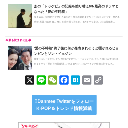
あの「トッケビ」の記録を塗り替えtvN最高のドラマと
なった「愛の不時着」
去る16日、韓国内外で熱い人気を誇り社会現象にまでなったtvN土日ドラマ「愛の不
時着(原題 사랑의 불시착)」が最終回を迎えた。 tvNドラマ史上、1位の視聴率...
'愛の不時着' 終了後に何か発表されそうと囁かれるヒョ
ンビンとソン・イェジン
俳優ヒョンビン(ハングル 현빈)と女優ソン・イェジン(ハングル 손예진)が主演を務
めるドラマ「愛の不時着(原題 사랑의 불시착)」のメーキング映像に対するネ...
X
Li
W
F
H
E
C
n
e
a
at
m
o
e
C
c
e
ail
p
Danmee Twitterをフォロー
h
e
n
y
K-POP＆トレンド情報満載
at
b
a
Li
o
n