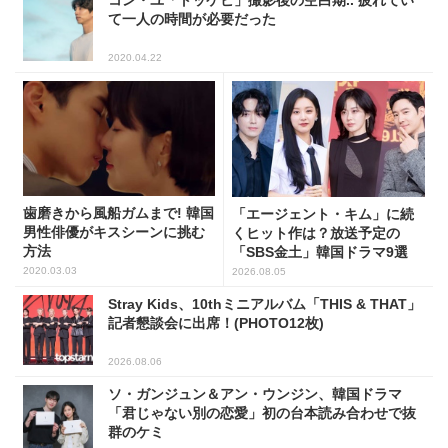
て一人の時間が必要だった
2020.04.22
歯磨きから風船ガムまで! 韓国
「エージェント・キム」に続
男性俳優がキスシーンに挑む
くヒット作は？放送予定の
方法
「SBS金土」韓国ドラマ9選
2020.03.03
2026.08.05
Stray Kids、10thミニアルバム「THIS & THAT」
記者懇談会に出席！(PHOTO12枚)
2026.08.06
ソ・ガンジュン＆アン・ウンジン、韓国ドラマ
「君じゃない別の恋愛」初の台本読み合わせで抜
群のケミ