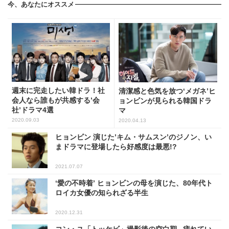
今、あなたにオススメ
週末に完走したい韓ドラ！社
清潔感と色気を放つ‘メガネ’ヒ
会人なら誰もが共感する’会
ョンビンが見られる韓国ドラ
社’ドラマ4選
マ
2020.09.03
2020.04.13
ヒョンビン 演じた’キム・サムスン’のジノン、い
まドラマに登場したら好感度は最悪!?
2021.07.07
‘愛の不時着’ ヒョンビンの母を演じた、80年代ト
ロイカ女優の知られざる半生
2020.12.31
コン・ユ「トッケビ」撮影後の空白期.. 疲れてい