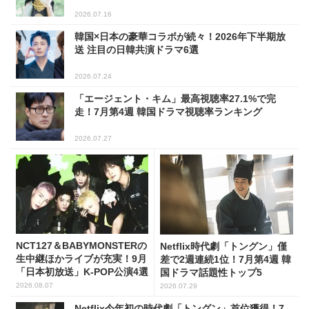
2026.07.16
韓国×日本の豪華コラボが続々！2026年下半期放
送 注目の日韓共演ドラマ6選
2026.07.24
「エージェント・キム」最高視聴率27.1%で完
走！7月第4週 韓国ドラマ視聴率ランキング
2026.07.27
NCT127＆BABYMONSTERの
Netflix時代劇「トングン」僅
生中継ほかライブが充実！9月
差で2週連続1位！7月第4週 韓
「日本初放送」K-POP公演4選
国ドラマ話題性トップ5
2026.08.07
2026.07.29
Netflix今年初の時代劇「トングン」首位獲得！7