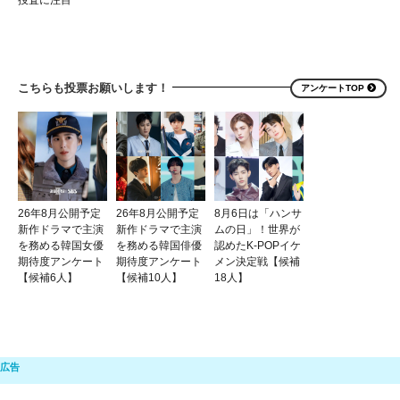
こちらも投票お願いします！
アンケートTOP
26年8月公開予定
26年8月公開予定
8月6日は「ハンサ
新作ドラマで主演
新作ドラマで主演
ムの日」！世界が
を務める韓国女優
を務める韓国俳優
認めたK-POPイケ
期待度アンケート
期待度アンケート
メン決定戦【候補
【候補6人】
【候補10人】
18人】