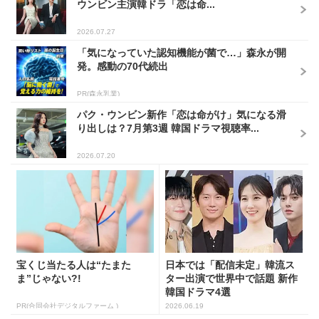
ウンビン主演韓ドラ「恋は命...
2026.07.27
「気になっていた認知機能が菌で…」森永が開
発。感動の70代続出
PR(森永乳業)
パク・ウンビン新作「恋は命がけ」気になる滑
り出しは？7月第3週 韓国ドラマ視聴率...
2026.07.20
宝くじ当たる人は“たまた
日本では「配信未定」韓流ス
ま”じゃない?!
ター出演で世界中で話題 新作
韓国ドラマ4選
PR(合同会社デジタルファーム )
2026.06.19