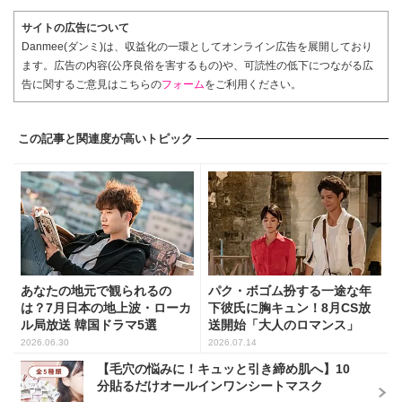
サイトの広告について
Danmee(ダンミ)は、収益化の一環としてオンライン広告を展開しており
ます。広告の内容(公序良俗を害するもの)や、可読性の低下につながる広
告に関するご意見はこちらの
フォーム
をご利用ください。
この記事と関連度が高いトピック
あなたの地元で観られるの
パク・ボゴム扮する一途な年
は？7月日本の地上波・ローカ
下彼氏に胸キュン！8月CS放
ル局放送 韓国ドラマ5選
送開始「大人のロマンス」
韓...
2026.06.30
2026.07.14
【毛穴の悩みに！キュッと引き締め肌へ】10
分貼るだけオールインワンシートマスク