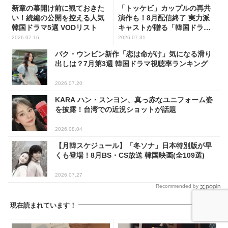
新章の幕開け前に観ておきた
「トッケビ」カップルの再共
い！続編の公開を控える人気
演作も！8月配信終了 実力派
韓国ドラマ5選 VODリスト
キャストが贈る「韓国ドラ
マ」5選
2026.07.16
2026.07.31
パク・ウンビン新作「恋は命がけ」気になる滑り
出しは？7月第3週 韓国ドラマ視聴率ランキング
2026.07.20
KARA ハン・スンヨン、真っ赤なユニフォーム姿
を披露！台湾での近況ショットが話題
2026.08.04
【月韓スケジュール】「冬ソナ」日本特別版が早
くも登場！8月BS・CS放送 韓国映画(全109選)
2026.07.27
Recommended by
現在読まれています！