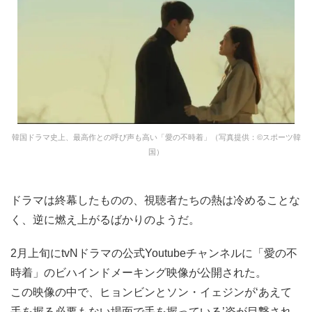
韓国ドラマ史上、最高作との呼び声も高い「愛の不時着」（写真提供：©スポーツ韓
国）
ドラマは終幕したものの、視聴者たちの熱は冷めることな
く、逆に燃え上がるばかりのようだ。
2月上旬にtvNドラマの公式Youtubeチャンネルに「愛の不
時着」のビハインドメーキング映像が公開された。
この映像の中で、ヒョンビンとソン・イェジンが‘あえて
手を握る必要もない場面で手を握っている’姿が目撃され