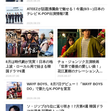
2026.08.05
ATEEZが話題沸騰曲で魅せる！今週(8/3～)日本の
テレビ K-POP出演情報7選
2026.08.03
8月は時代劇が充実！日本の地
チョ・ジョンソク主演映画
上波・ローカル局で始まる韓
「世界で最後の愛しい娘！」
国ドラマ6選
花江夏樹のナレーション入り
予告映像解禁！
2026.07.30
2026.08.07
WAYF BOYS、8月7日デビュー！「WAYF BOYS
DO」で新たなK-POPを宣言
2026.08.06
ソ・ジソブが1位に返り咲き！7月第4週 韓国ドラ