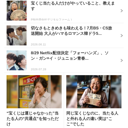
宝くじ当たる人だけがやっていること、教えま
す
PR(合同会社デジタルファーム )
切なさもときめきも味わえる！7月BS・CS放
送開始 大人がハマるロマンス韓ドラ5...
2026.06.11
8/29 Netflix配信決定「フォーハンズ」、ソ
ン・ガン×イ・ジュニョン青春...
2026.07.28
“宝くじは運じゃなかった”当
同じ宝くじなのに、当たる人
たる人の“共通点”を知っただ
と外れる人の違い実は“こ
け
こ”でした