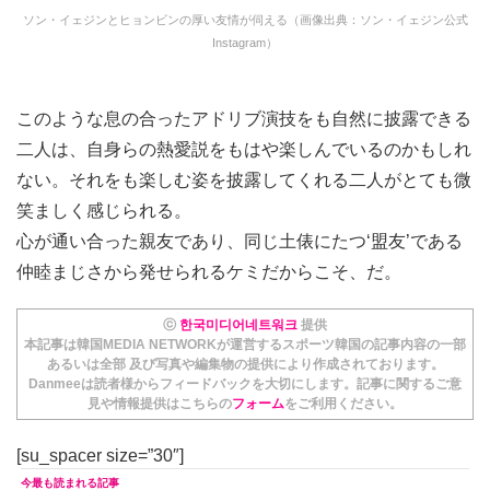
ソン・イェジンとヒョンビンの厚い友情が伺える（画像出典：ソン・イェジン公式
Instagram）
このような息の合ったアドリブ演技をも自然に披露できる
二人は、自身らの熱愛説をもはや楽しんでいるのかもしれ
ない。それをも楽しむ姿を披露してくれる二人がとても微
笑ましく感じられる。
心が通い合った親友であり、同じ土俵にたつ‘盟友’である
仲睦まじさから発せられるケミだからこそ、だ。
ⓒ
한국미디어네트워크
提供
本記事は韓国MEDIA NETWORKが運営するスポーツ韓国の記事内容の一部
あるいは全部 及び写真や編集物の提供により作成されております。
Danmeeは読者様からフィードバックを大切にします。記事に関するご意
見や情報提供はこちらの
フォーム
をご利用ください。
[su_spacer size=”30″]