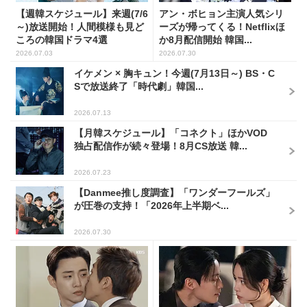
【週韓スケジュール】来週(7/6
アン・ボヒョン主演人気シリ
～)放送開始！人間模様も見ど
ーズが帰ってくる！Netflixほ
ころの韓国ドラマ4選
か8月配信開始 韓国...
2026.07.03
2026.07.30
イケメン × 胸キュン！今週(7月13日～) BS・C
Sで放送終了「時代劇」韓国...
2026.07.13
【月韓スケジュール】「コネクト」ほかVOD
独占配信作が続々登場！8月CS放送 韓...
2026.07.23
【Danmee推し度調査】「ワンダーフールズ」
が圧巻の支持！「2026年上半期ベ...
2026.07.30