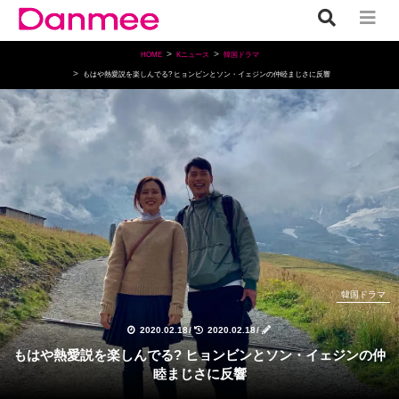
HOME
Kニュース
韓国ドラマ
もはや熱愛説を楽しんでる? ヒョンビンとソン・イェジンの仲睦まじさに反響
韓国ドラマ
2020.02.18
/
2020.02.18
/
もはや熱愛説を楽しんでる? ヒョンビンとソン・イェジンの仲
睦まじさに反響