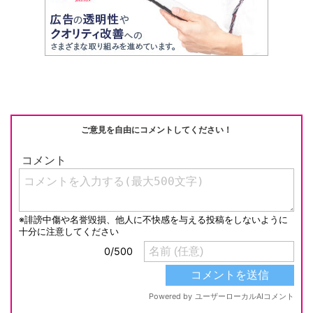
o
k
k
ご意見を自由にコメントしてください！