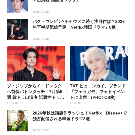
マ出演者 話題性トップ5
2026.07.29
パク・ウンビン×チャウヌに続く注目作は？2026
年下半期配信予定「Netflix韓国ドラマ」8選
2026.07.28
ソ・ジソブからイ・ドンウク
TXT ヒュニンカイ、ブランド
へ首位バトンタッチ！7月第5
「フェラガモ」フォトイベン
週 韓ドラ出演者 話題性トップ
トに出席！(PHOTO8枚)
5
2026.08.05
2026.08.07
2026年秋は話題作ラッシュ！Netflix・Disney+で
独占配信される韓国ドラマ3選
2026.08.07