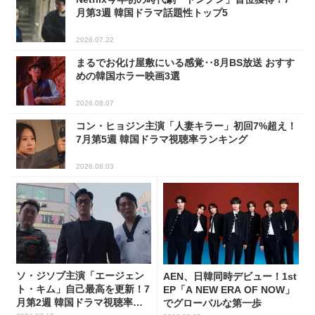
月第3週 韓国ドラマ話題性トップ5
2026.07.22
まるでお化け屋敷にいる感覚‥8月BS放送 おすす
めの韓国ホラー映画3選
2026.08.07
コン・ヒョジン主演「人妻キラー」初回7%超え！
7月第5週 韓国ドラマ視聴率ランキング
2026.08.03
ソ・ジソブ主演「エージェン
AEN、日韓同時デビュー！1st
ト・キム」自己最高を更新！7
EP「A NEW ERA OF NOW」
月第2週 韓国ドラマ視聴率ラ
でグローバルな第一歩