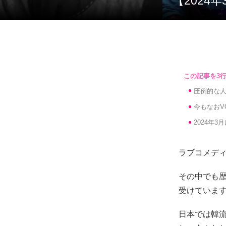
【20
圧倒的な
今もなおV
2024年
ラブコメデ
その中でも
受けていま
日本では韓流