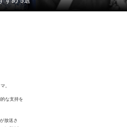
すすめ 5選
ラマ。
倒的な支持を
劇が放送さ