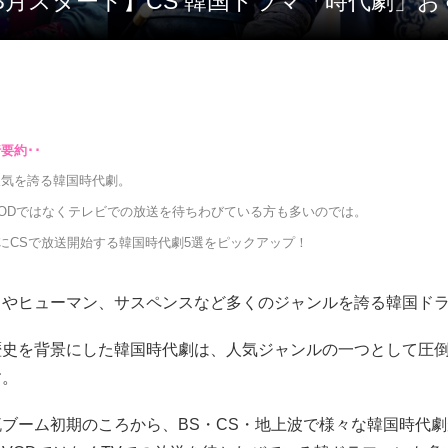
24年3月スタート】CS 韓国ドラマ「時代劇」お
人気を誇る韓国時代劇。
ODではなくテレビでの放送を待ちわびている方も多いのでは。
3月にCSで放送開始する韓国時代劇5選をピックアップ！
ィやヒューマン、サスペンスなど多くのジャンルを誇る韓国ド
歴史を背景にした韓国時代劇は、人気ジャンルの一つとして圧
す。
ブーム初期のころから、BS・CS・地上波で様々な韓国時代