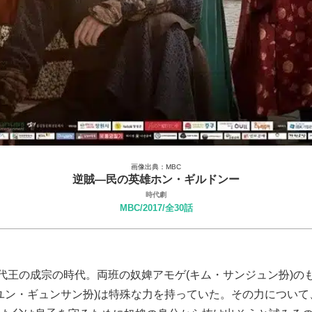
画像出典：MBC
逆賊―民の英雄ホン・ギルドンー
時代劇
MBC/2017/全30話
代王の成宗の時代。両班の奴婢アモゲ(キム・サンジュン扮)の
ユン・ギュンサン扮)は特殊な力を持っていた。その力について