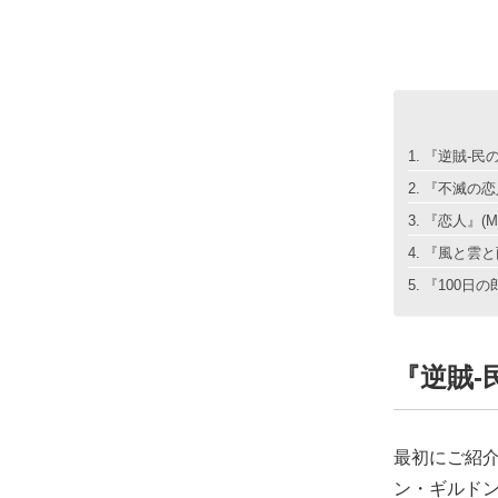
『逆賊-民の
『不滅の恋人
『恋人』(MB
『風と雲と雨
『100日の郎
『逆賊-民
最初にご紹介
ン・ギルドン