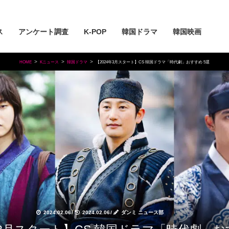
ス
アンケート調査
K-POP
韓国ドラマ
韓国映画
HOME
Kニュース
韓国ドラマ
【2024年3月スタート】CS 韓国ドラマ「時代劇」おすすめ 5選
2024.02.06
/
2024.02.06
/
ダンミ ニュース部