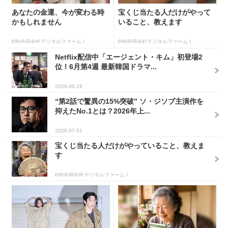
あなたの金運、今が変わる時
宝くじ当たる人だけがやって
かもしれません
いること、教えます
PR(合同会社デジタルファーム )
PR(合同会社デジタルファーム )
Netflix配信中「エージェント・キム」初登場2
位！6月第4週 最新韓国ドラマ...
2026.06.29
“第2話で驚異の15%突破” ソ・ジソブ主演作を
抑えたNo.1とは？2026年上...
2026.07.01
宝くじ当たる人だけがやっていること、教えま
す
PR(合同会社デジタルファーム )