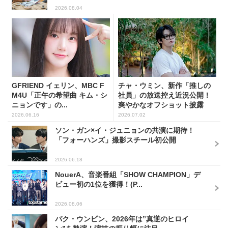
2026.08.04
GFRIEND イェリン、MBC F
チャ・ウミン、新作「推しの
M4U「正午の希望曲 キム・シ
社員」の放送控え近況公開！
ニョンです」の...
爽やかなオフショット披露
2026.06.16
2026.07.02
ソン・ガン×イ・ジュニョンの共演に期待！
「フォーハンズ」撮影スチール初公開
2026.06.18
NouerA、音楽番組「SHOW CHAMPION」デ
ビュー初の1位を獲得！(P...
2026.08.06
パク・ウンビン、2026年は”真逆のヒロイ