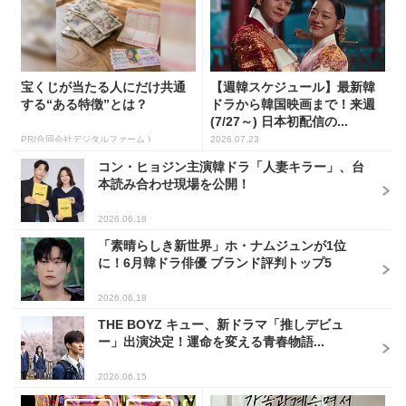
宝くじが当たる人にだけ共通
【週韓スケジュール】最新韓
する“ある特徴”とは？
ドラから韓国映画まで！来週
(7/27～) 日本初配信の...
PR(合同会社デジタルファーム )
2026.07.23
コン・ヒョジン主演韓ドラ「人妻キラー」、台
本読み合わせ現場を公開！
2026.06.18
「素晴らしき新世界」ホ・ナムジュンが1位
に！6月韓ドラ俳優 ブランド評判トップ5
2026.06.18
THE BOYZ キュー、新ドラマ「推しデビュ
ー」出演決定！運命を変える青春物語...
2026.06.15