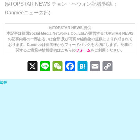
(©TOPSTAR NEWS チョン・ヘウォン記者/翻訳：
Danmeeニュース部)
ⓒTOPSTAR NEWS 提供
本記事は韓国Social Media Networks Co., Ltd.が運営するTOPSTAR NEWS
の記事内容の一部あるいは全部 及び写真や編集物の提供により作成されて
おります。Danmeeは読者様からフィードバックを大切にします。記事に
関するご意見や情報提供はこちらの
フォーム
をご利用ください。
X
Li
W
F
H
E
C
n
e
a
at
m
o
e
C
c
e
ail
p
h
e
n
y
at
b
a
Li
o
n
o
k
k