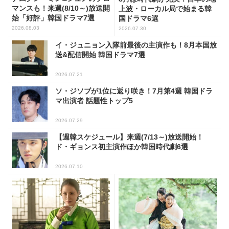
マンスも！来週(8/10～)放送開
上波・ローカル局で始まる韓
始「好評」韓国ドラマ7選
国ドラマ6選
2026.08.03
2026.07.30
イ・ジュニョン入隊前最後の主演作も！8月本国放
送&配信開始 韓国ドラマ7選
2026.07.21
ソ・ジソブが1位に返り咲き！7月第4週 韓国ドラ
マ出演者 話題性トップ5
2026.07.29
【週韓スケジュール】来週(7/13～)放送開始！
ド・ギョンス初主演作ほか韓国時代劇6選
2026.07.10