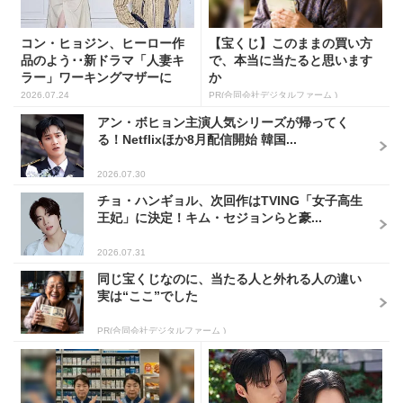
コン・ヒョジン、ヒーロー作
【宝くじ】このままの買い方
品のよう･･新ドラマ「人妻キ
で、本当に当たると思います
ラー」ワーキングマザーに
か
変...
2026.07.24
PR(合同会社デジタルファーム )
アン・ボヒョン主演人気シリーズが帰ってく
る！Netflixほか8月配信開始 韓国...
2026.07.30
チョ・ハンギョル、次回作はTVING「女子高生
王妃」に決定！キム・セジョンらと豪...
2026.07.31
同じ宝くじなのに、当たる人と外れる人の違い
実は“ここ”でした
PR(合同会社デジタルファーム )