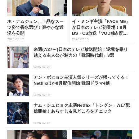
ホ・ナムジュン、上品なスー
イ・ミンギ主演「FACE ME」
ツ姿で香水選び！爽やかな近
が日本のテレビ初登場！8月
況を公開
BS・CS放送「VOD独占配
信」韓ドラ11選
2026.07.17
2026.07.15
来週(7/27～)日本のテレビ放送開始！逆境を乗り
越える主人公が魅力の「韓国時代劇」3選
2026.07.23
アン・ボヒョン主演人気シリーズが帰ってくる！
Netflixほか8月配信開始 韓国ドラマ4選
2026.07.30
ナム・ジュヒョク主演Netflix「トングン」7/17配
信開始！あらすじ＆見どころをチェック
2026.07.16