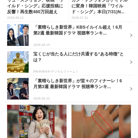
リュ・スンリョン、映画「ワ
カン・ドンウォンがアイドル
イルド・シング」応援投稿に
に変身！韓国映画「ワイル
反響！再生数480万回超え
ド・シング」本日(7/31)N...
2026.06.12
2026.07.31
「素晴らしき新世界」KBSイルイル超え！6月
第2週 最新韓国ドラマ 視聴率ランキ...
2026.06.15
宝くじが当たる人にだけ共通する“ある特徴”と
は？
PR(合同会社デジタルファーム )
「素晴らしき新世界」が堂々のフィナーレ！6
月第3週 最新韓国ドラマ 視聴率ランキ...
2026.06.22