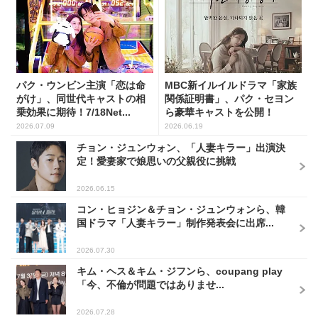
パク・ウンビン主演「恋は命
MBC新イルイルドラマ「家族
がけ」、同世代キャストの相
関係証明書」、パク・セヨン
乗効果に期待！7/18Net...
ら豪華キャストを公開！
2026.07.09
2026.06.19
チョン・ジュンウォン、「人妻キラー」出演決
定！愛妻家で娘思いの父親役に挑戦
2026.06.15
コン・ヒョジン＆チョン・ジュンウォンら、韓
国ドラマ「人妻キラー」制作発表会に出席...
2026.07.30
キム・ヘス＆キム・ジフンら、coupang play
「今、不倫が問題ではありませ...
2026.07.28