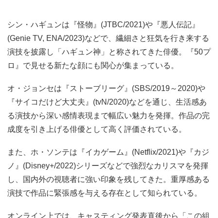
シン・ハギュンは『怪物』(JTBC/2021)や『悪人伝記』
(Genie TV, ENA/2023)などで、繊細さと狂気を行き来する
演技を披露し「ハギュン神」と称されてきた俳優。『50プ
ロ』で見せる新たな顔にも関心が集まっている。
オ・ジョンセは『ストーブリーグ』(SBS/2019～2020)や
『サイコだけど大丈夫』(tvN/2020)などを通じ、生活感あ
る演技から深い感情表現まで幅広い魅力を発揮。作品の完
成度を引き上げる俳優として高く評価されている。
また、ホ・ソンテは『イカゲーム』(Netflix/2021)や『カジ
ノ』(Disney+/2022)シリーズなどで強烈なカリスマを発揮
し、国内外の視聴者に強い印象を残してきた。重厚感ある
演技で作品に緊張感を与える存在として知られている。
オンライン上では、キャスティング発表直後から「この組