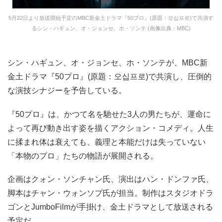
5月22日より放送開始予定のMBC新金土ドラマ『50プロ』(原題：오십프로)で共演す
るシン・ハギュン、オ・ジョンセ、ホ・ソンテ (画像出典：MBC)
シン・ハギュン、オ・ジョンセ、ホ・ソンテが、MBC新
金土ドラマ『50プロ』(原題：오십프로)で共演し、圧倒的
な演技シナジーを予告している。
『50プロ』は、かつて名を馳せた3人の男たちが、運命に
よって再び動き出す姿を描くアクション・コメディ。人生
に揉まれ体は衰えても、義理と本能だけは失っていない
「本物のプロ」たちの物語が展開される。
企画はクォン・ソンチャン氏、演出はハン・ドンファ氏、
脚本はチャン・ウォンソプ氏が担当。制作はスタジオドラ
ゴンとJumboFilmが手掛け、金土ドラマとして放送される
予定だ。