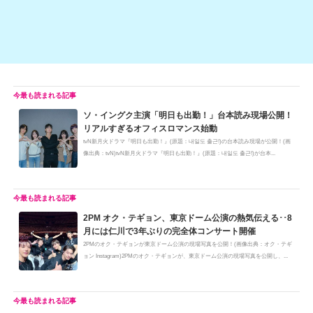
ソ・イングク主演「明日も出勤！」台本読み現場公開！
リアルすぎるオフィスロマンス始動
tvN新月火ドラマ『明日も出勤！』(原題：내일도 출근!)の台本読み現場が公開！(画
像出典：tvN)tvN新月火ドラマ『明日も出勤！』(原題：내일도 출근!)が台本...
2PM オク・テギョン、東京ドーム公演の熱気伝える･･8
月には仁川で3年ぶりの完全体コンサート開催
2PMのオク・テギョンが東京ドーム公演の現場写真を公開！(画像出典：オク・テギ
ョン Instagram)2PMのオク・テギョンが、東京ドーム公演の現場写真を公開し、...