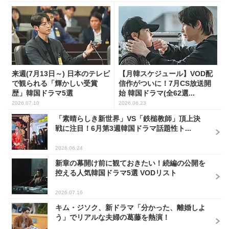
来週(7月13日～) 日本のテレビ
【月韓スケジュール】VOD配
で観られる「輝かしい受賞
信作がついに！7月CS放送開
歴」韓国ドラマ5選
始 韓国ドラマ(全62選...
2026.07.10
2026.06.23
「素晴らしき新世界」VS「鉄槌教師」頂上決
戦に注目！6月第3週韓国ドラマ話題性ト...
2026.06.24
新章の幕開け前に観ておきたい！続編の公開を
控える人気韓国ドラマ5選 VODリスト
2026.07.16
キム・ジソク、新ドラマ「分かった、離婚しよ
う」でリアルな夫婦の葛藤を熱演！