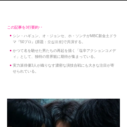
シン・ハギュン、オ・ジョンセ、ホ・ソンテがMBC新金土ドラ
マ『50プロ』(原題：오십프로)で共演する。
かつて名を馳せた男たちの再起を描く「塩辛アクションコメデ
ィ」として、独特の世界観に期待が集まっている。
実力派俳優3人が織りなす濃密な演技合戦にも大きな注目が寄
せられている。