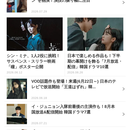
ン”を熱演！演技の振り幅に注目
2026.07.29
シン・ミナ、1人2役に挑戦！
日本で楽しめる作品も！下半
サスペンス・スリラー映画
期の幕開けを飾る「7月放送・
「瞳」ポスター公開
配信」韓国ドラマ10選
2026.06.12
2026.06.26
VOD話題作も登場！来週(6月22日～) 日本のテ
レビで放送開始「王道はずれ」韓...
2026.06.18
イ・ジュニョン入隊前最後の主演作も！8月本
国放送&配信開始 韓国ドラマ7選
2026.07.21