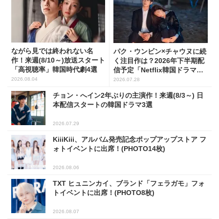
ながら見では終われない名
パク・ウンビン×チャウヌに続
作！来週(8/10～)放送スタート
く注目作は？2026年下半期配
「高視聴率」韓国時代劇4選
信予定「Netflix韓国ドラマ」8
選
2026.08.04
2026.07.28
チョン・へイン2年ぶりの主演作！来週(8/3～) 日
本配信スタートの韓国ドラマ3選
2026.07.29
KiiiKiii、アルバム発売記念ポップアップストア フ
ォトイベントに出席！(PHOTO14枚)
2026.08.06
TXT ヒュニンカイ、ブランド「フェラガモ」フォ
トイベントに出席！(PHOTO8枚)
2026.08.07