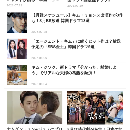
マ」5選
2026.07.31
2026.07.29
【月韓スケジュール】キム・ミョンス出演作が3作
も！8月BS放送 韓国ドラマ13選
2026.07.28
「エージェント・キム」に続くヒット作は？放送
予定の「SBS金土」韓国ドラマ9選
2026.08.05
キム・ジソク、新ドラマ「分かった、離婚しよ
う」でリアルな夫婦の葛藤を熱演！
2026.08.04
ナムグン・ミン&ジュノのブロ
8月は時代劇が充実！日本の地