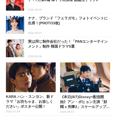
2026.08.05
ナナ、ブランド「フェラガモ」フォトイベントに
出席！(PHOTO3枚)
2026.08.07
実は同じ制作会社だった！「PANエンターテイン
メント」制作 韓国ドラマ5選
2026.08.06
KARA ハン・スンヨン、新ド
《本日(8/7)Disney+配信開
ラマ「お坊ちゃま、お放しく
始》アン・ボヒョン主演「財
ださい」ポスター公開！
閥 x 刑事2」スケールアップし
たFLEX捜査に注目
2026.07.29
2026.08.07