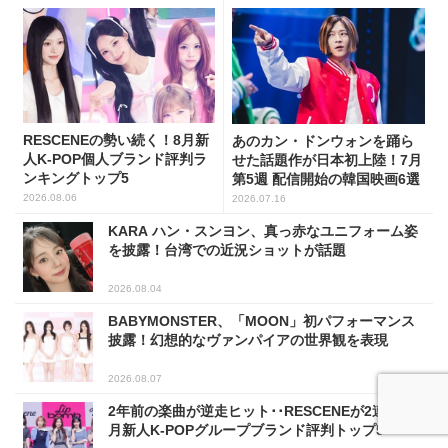
RESCENEの勢い続く！8月新
あのカン・ドンウォンを踊ら
人K-POP個人ブランド評判ラ
せた話題作が日本初上陸！7月
ンキングトップ5
第5週 配信開始の韓国映画6選
2026.08.06
2026.07.16
KARA ハン・スンヨン、真っ赤なユニフォーム姿
を披露！台湾での近況ショットが話題
2026.08.04
BABYMONSTER、「MOON」初パフォーマンス
披露！幻想的なヴァンパイアの世界観を表現
2026.08.07
2年前の楽曲が逆走ヒット･･RESCENEが2連覇、8
月新人K-POPグループブランド評判トップ5