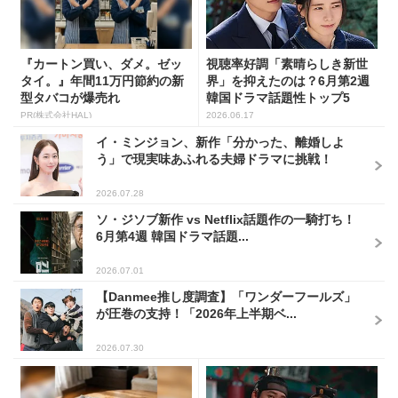
『カートン買い、ダメ。ゼッ
視聴率好調「素晴らしき新世
タイ。』年間11万円節約の新
界」を抑えたのは？6月第2週
型タバコが爆売れ
韓国ドラマ話題性トップ5
PR(株式会社HAL)
2026.06.17
イ・ミンジョン、新作「分かった、離婚しよ
う」で現実味あふれる夫婦ドラマに挑戦！
2026.07.28
ソ・ジソブ新作 vs Netflix話題作の一騎打ち！
6月第4週 韓国ドラマ話題...
2026.07.01
【Danmee推し度調査】「ワンダーフールズ」
が圧巻の支持！「2026年上半期ベ...
2026.07.30