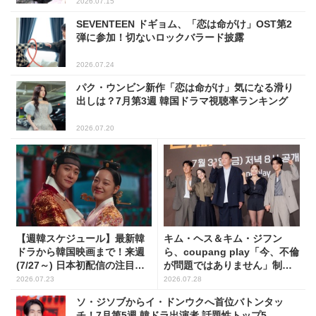
2026.07.15
SEVENTEEN ドギョム、「恋は命がけ」OST第2
弾に参加！切ないロックバラード披露
2026.07.24
パク・ウンビン新作「恋は命がけ」気になる滑り
出しは？7月第3週 韓国ドラマ視聴率ランキング
2026.07.20
【週韓スケジュール】最新韓
キム・ヘス＆キム・ジフン
ドラから韓国映画まで！来週
ら、coupang play「今、不倫
(7/27～) 日本初配信の注目作3
が問題ではありません」制作
選
発表会に出席！(PHOTO15枚)
2026.07.23
2026.07.28
ソ・ジソブからイ・ドンウクへ首位バトンタッ
チ！7月第5週 韓ドラ出演者 話題性トップ5