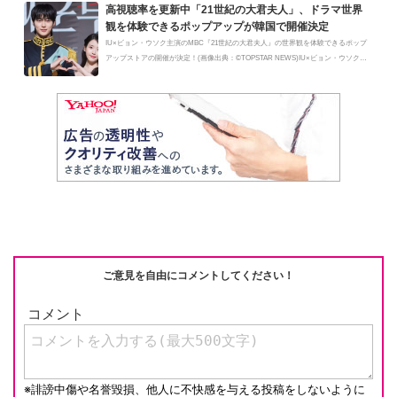
高視聴率を更新中「21世紀の大君夫人」、ドラマ世界
観を体験できるポップアップが韓国で開催決定
IU×ビョン・ウソク主演のMBC『21世紀の大君夫人』の世界観を体験できるポップ
アップストアの開催が決定！(画像出典：©TOPSTAR NEWS)IU×ビョン・ウソク主
演の...
ご意見を自由にコメントしてください！