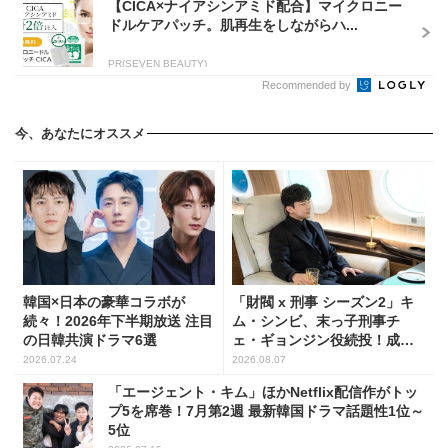
【CICA×ナイアシンアミド配合】マイクロニー
ドルケアパッチ。肌再生をしながらハ...
PR(SEVEN BEAUTY)
Recommended by
今、あなたにオススメ
韓国×日本の豪華コラボが
「財閥 x 刑事 シーズン2」キ
続々！2026年下半期放送 注目
ム・シンビ、末っ子刑事チ
の日韓共演ドラマ6選
ェ・ギョンジン役続投！成長
した姿に注目
2026.07.24
2026.08.07
「エージェント・キム」ほかNetflix配信作がトッ
プ5を席巻！7月第2週 最新韓国ドラマ話題性1位～
5位