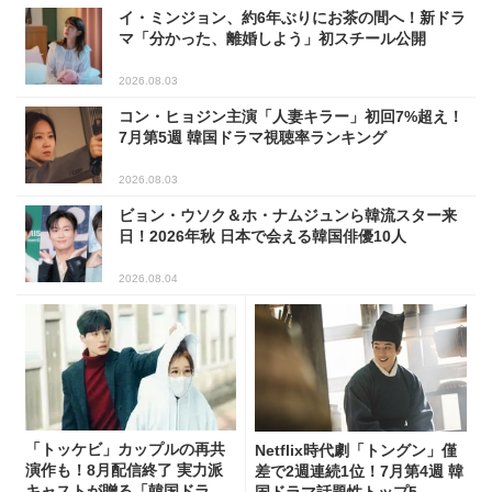
イ・ミンジョン、約6年ぶりにお茶の間へ！新ドラ
マ「分かった、離婚しよう」初スチール公開
2026.08.03
コン・ヒョジン主演「人妻キラー」初回7%超え！
7月第5週 韓国ドラマ視聴率ランキング
2026.08.03
ビョン・ウソク＆ホ・ナムジュンら韓流スター来
日！2026年秋 日本で会える韓国俳優10人
2026.08.04
「トッケビ」カップルの再共
Netflix時代劇「トングン」僅
演作も！8月配信終了 実力派
差で2週連続1位！7月第4週 韓
キャストが贈る「韓国ドラ
国ドラマ話題性トップ5