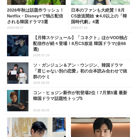
2026年秋は話題作ラッシュ！
日本のファンも大絶賛！8月
Netflix・Disney+で独占配信
CS放送開始 ★4.0以上の「韓
される韓国ドラマ3選
国時代劇」4選
2026.08.07
2026.07.16
【月韓スケジュール】「コネクト」ほかVOD独占
配信作が続々登場！8月CS放送 韓国ドラマ(全66
選)
2026.07.23
ソ・ガンジュン＆アン・ウンジン、韓国ドラマ
「君じゃない別の恋愛」初の台本読み合わせで抜
群のケミ
2026.08.05
コン・ヒョジン新作が初登場2位！7月第5週 最新
韓国ドラマ話題性トップ5
2026.08.05