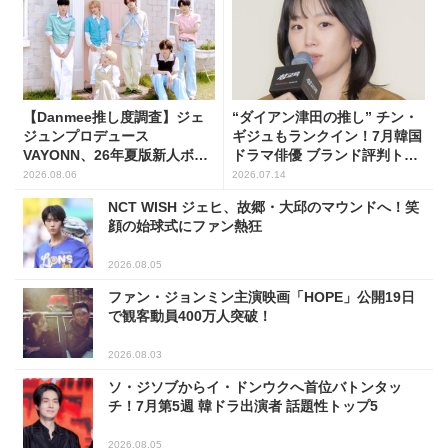
【Danmee推し度調査】ジェ
“ダイアン津田の推し” チン・
ジュンプロデュース
ギジュもランクイン！7月韓国
VAYONN、26年夏版新人ボー
ドラマ俳優 ブランド評判トッ
イズグループ人気No.1に
プ5
2026.08.06
2026.07.14
NCT WISH ジェヒ、故郷・大邱のマウンドへ！笑
顔の始球式にファン熱狂
2026.08.05
ファン・ジョンミン主演映画「HOPE」公開19日
で観客動員400万人突破！
2026.08.03
ソ・ジソブからイ・ドンウクへ首位バトンタッ
チ！7月第5週 韓ドラ出演者 話題性トップ5
2026.08.05