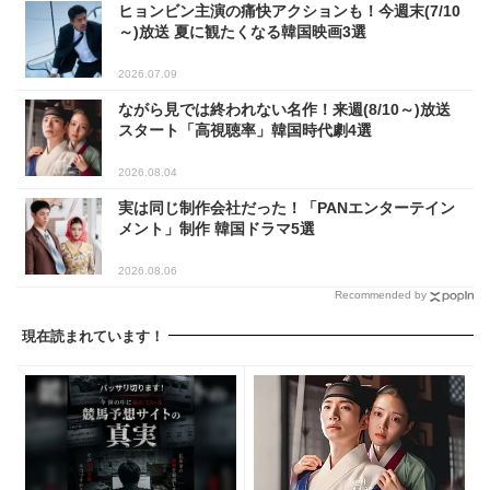
ヒョンビン主演の痛快アクションも！今週末(7/10
～)放送 夏に観たくなる韓国映画3選
2026.07.09
ながら見では終われない名作！来週(8/10～)放送
スタート「高視聴率」韓国時代劇4選
2026.08.04
実は同じ制作会社だった！「PANエンターテイン
メント」制作 韓国ドラマ5選
2026.08.06
Recommended by
現在読まれています！