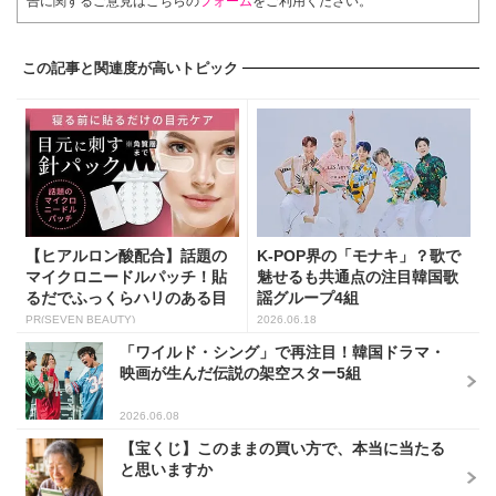
告に関するご意見はこちらの
フォーム
をご利用ください。
この記事と関連度が高いトピック
【ヒアルロン酸配合】話題の
K-POP界の「モナキ」？歌で
マイクロニードルパッチ！貼
魅せるも共通点の注目韓国歌
るだでふっくらハリのある目
謡グループ4組
元...
PR(SEVEN BEAUTY)
2026.06.18
「ワイルド・シング」で再注目！韓国ドラマ・
映画が生んだ伝説の架空スター5組
2026.06.08
【宝くじ】このままの買い方で、本当に当たる
と思いますか