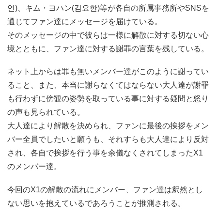
연)、キム・ヨハン(김요한)等が各自の所属事務所やSNSを
通じてファン達にメッセージを届けている。
そのメッセージの中で彼らは一様に解散に対する切ない心
境とともに、ファン達に対する謝罪の言葉を残している。
ネット上からは罪も無いメンバー達がこのように謝ってい
ること、また、本当に謝らなくてはならない大人達が謝罪
も行わずに傍観の姿勢を取っている事に対する疑問と怒り
の声も見られている。
大人達により解散を決められ、ファンに最後の挨拶をメン
バー全員でしたいと願うも、それすらも大人達により反対
され、各自で挨拶を行う事を余儀なくされてしまったX1
のメンバー達。
今回のX1の解散の流れにメンバー、ファン達は釈然とし
ない思いを抱えているであろうことが推測される。