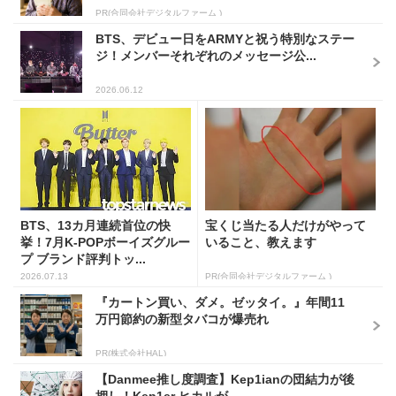
PR(合同会社デジタルファーム )
BTS、デビュー日をARMYと祝う特別なステー
ジ！メンバーそれぞれのメッセージ公...
2026.06.12
BTS、13カ月連続首位の快
宝くじ当たる人だけがやって
挙！7月K-POPボーイズグルー
いること、教えます
プ ブランド評判トッ...
2026.07.13
PR(合同会社デジタルファーム )
『カートン買い、ダメ。ゼッタイ。』年間11
万円節約の新型タバコが爆売れ
PR(株式会社HAL)
【Danmee推し度調査】Kep1ianの団結力が後
押し！Kep1er ヒカルが...