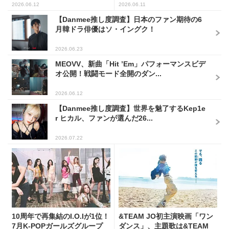
2026.06.12
2026.06.11
【Danmee推し度調査】日本のファン期待の6
月韓ドラ俳優はソ・イングク！
2026.06.23
MEOVV、新曲「Hit ’Em」パフォーマンスビデ
オ公開！戦闘モード全開のダン...
2026.06.12
【Danmee推し度調査】世界を魅了するKep1e
r ヒカル、ファンが選んだ26...
2026.07.22
10周年で再集結のI.O.Iが1位！
&TEAM JO初主演映画「ワン
7月K-POPガールズグループ
ダンス」、主題歌は&TEAM