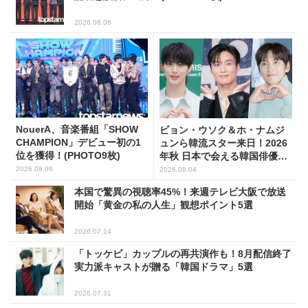
2026.08.06
NouerA、音楽番組「SHOW
ビョン・ウソク＆ホ・ナムジ
CHAMPION」デビュー初の1
ュンら韓流スター来日！2026
位を獲得！(PHOTO9枚)
年秋 日本で会える韓国俳優10
人
2026.08.06
2026.08.04
本国で驚異の視聴率45%！来週テレビ大阪で放送
開始「黄金の私の人生」観想ポイント5選
2026.07.14
「トッケビ」カップルの再共演作も！8月配信終了
実力派キャストが贈る「韓国ドラマ」5選
2026.07.31