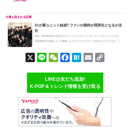
X1が新ユニット結成? ファンの期待が現実化となるか注
目
Mnet「PRODUCE X 101(プロデュース エックス ワンオーワン / プデュ エックス)」
の投票操作の余波によって解散したプロジェクトグループX1(エックスワン)が、...
X
Li
W
F
H
E
C
n
e
a
at
m
o
e
C
c
e
ail
p
LINE@友だち追加!
h
e
n
y
K-POP＆トレンド情報を受け取る
at
b
a
Li
o
n
o
k
k