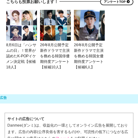
こちらも投票お願いします！
アンケートTOP
8月6日は「ハンサ
26年8月公開予定
26年8月公開予定
ムの日」！世界が
新作ドラマで主演
新作ドラマで主演
認めたK-POPイケ
を務める韓国俳優
を務める韓国女優
メン決定戦【候補
期待度アンケート
期待度アンケート
18人】
【候補10人】
【候補6人】
サイトの広告について
Danmee(ダンミ)は、収益化の一環としてオンライン広告を展開しており
ます。広告の内容(公序良俗を害するもの)や、可読性の低下につながる広