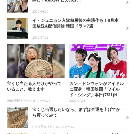
2026.06.19
イ・ジュニョン入隊前最後の主演作も！8月本
国放送&配信開始 韓国ドラマ7選
2026.07.21
宝くじ当たる人だけがやって
カン・ドンウォンがアイドル
いること、教えます
に変身！韓国映画「ワイル
ド・シング」本日(7/31)N...
PR(合同会社デジタルファーム )
2026.07.31
宝くじ当選したいなら、まずは金運を上げてか
ら買ってみて
PR(合同会社デジタルファーム )