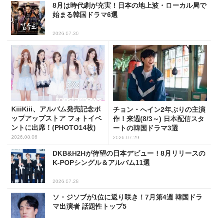
8月は時代劇が充実！日本の地上波・ローカル局で
始まる韓国ドラマ6選
2026.07.30
KiiiKiii、アルバム発売記念ポ
チョン・へイン2年ぶりの主演
ップアップストア フォトイベ
作！来週(8/3～) 日本配信スタ
ントに出席！(PHOTO14枚)
ートの韓国ドラマ3選
2026.08.06
2026.07.29
DKB&H2Hが待望の日本デビュー！8月リリースの
K-POPシングル＆アルバム11選
2026.07.28
ソ・ジソブが1位に返り咲き！7月第4週 韓国ドラ
マ出演者 話題性トップ5