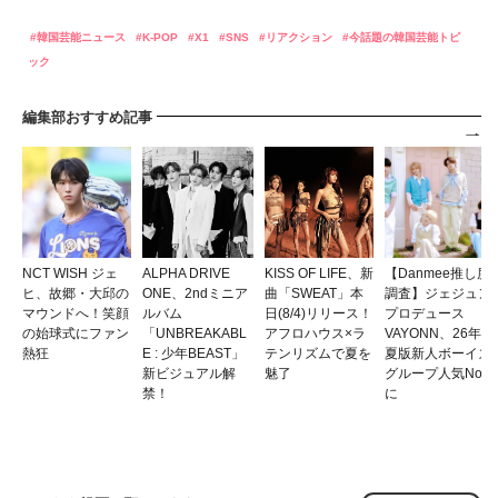
韓国芸能ニュース
K-POP
X1
SNS
リアクション
今話題の韓国芸能トピ
ック
編集部おすすめ記事
NCT WISH ジェ
ALPHA DRIVE
KISS OF LIFE、新
【Danmee推し度
ヒ、故郷・大邱の
ONE、2ndミニア
曲「SWEAT」本
調査】ジェジュン
マウンドへ！笑顔
ルバム
日(8/4)リリース！
プロデュース
の始球式にファン
「UNBREAKABL
アフロハウス×ラ
VAYONN、26年
熱狂
E : 少年BEAST」
テンリズムで夏を
夏版新人ボーイズ
新ビジュアル解
魅了
グループ人気No.1
禁！
に