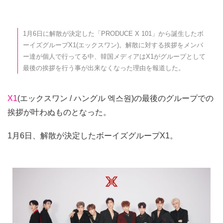
1月6日に解散が決定した「PRODUCE X 101」から誕生したボ
ーイズグループX1(エックスワン)。解散に対する挨拶をメンバ
ー達が個人で行ってる中、韓国メディアはX1がグループとして
最後の挨拶を行う事が出来なくなった理由を報道した。
X1
(エックスワン / ハングル 엑스원)の最後のグループでの
挨拶が叶わぬものとなった。
1月6日、解散が決定したボーイズグループX1。