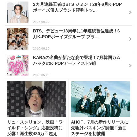
2カ月連続王者はBTS ジミン！26年6月K-POP
ボーイズ個人ブランド評判トッ...
2026.06.22
BTS、デビュー13周年に1年連続首位達成！6
月K-POPボーイズグループ ブラ...
2026.06.15
KARAの名曲が新たな姿で登場！7月韓国カム
バックのK-POPアーティスト9組
2026.06.26
リュ・スンリョン、映画「ワ
AHOF、7月の新作リリースに
イルド・シング」応援投稿に
先駆けバスキング開催！新曲
反響！再生数480万回超え
ステージを初披露