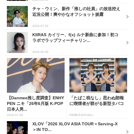
チャ・ウミン、新作「推しの社員」の放送控え
近況公開！爽やかなオフショット披露
2026.07.02
KIIRAS カイリー、f(x) ルナ新曲に参加！初コ
ラボでラップフィーチャリン...
2026.06.09
【Danmee推し度調査】ENHY
「たばこ税なし」思わぬ朗報
PEN ニキ「26年6月版 K-POP
に喫煙者が群がる新型タバコ
日本人男...
2026.07.06
PR(株式会社HAL)
XLOV「2026 XLOV ASIA TOUR＜Serving-X
＞IN TO...