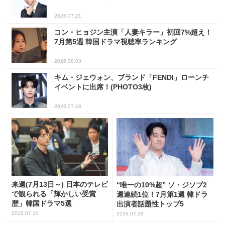
2026.07.21
コン・ヒョジン主演「人妻キラー」初回7%超え！
7月第5週 韓国ドラマ視聴率ランキング
2026.08.03
キム・ジェウォン、ブランド「FENDI」ローンチ
イベントに出席！(PHOTO3枚)
2026.07.16
来週(7月13日～) 日本のテレビ
“唯一の10%超” ソ・ジソブ2
で観られる「輝かしい受賞
週連続1位！7月第1週 韓ドラ
歴」韓国ドラマ5選
出演者話題性トップ5
2026.07.10
2026.07.08