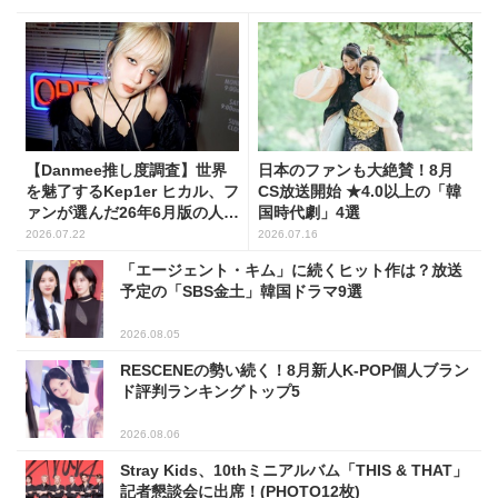
【Danmee推し度調査】世界
日本のファンも大絶賛！8月
を魅了するKep1er ヒカル、フ
CS放送開始 ★4.0以上の「韓
ァンが選んだ26年6月版の人気
国時代劇」4選
No.1に！
2026.07.22
2026.07.16
「エージェント・キム」に続くヒット作は？放送
予定の「SBS金土」韓国ドラマ9選
2026.08.05
RESCENEの勢い続く！8月新人K-POP個人ブラン
ド評判ランキングトップ5
2026.08.06
Stray Kids、10thミニアルバム「THIS & THAT」
記者懇談会に出席！(PHOTO12枚)