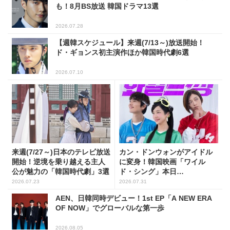
も！8月BS放送 韓国ドラマ13選
2026.07.28
【週韓スケジュール】来週(7/13～)放送開始！
ド・ギョンス初主演作ほか韓国時代劇6選
2026.07.10
来週(7/27～)日本のテレビ放送
カン・ドンウォンがアイドル
開始！逆境を乗り越える主人
に変身！韓国映画「ワイル
公が魅力の「韓国時代劇」3選
ド・シング」本日
(7/31)Netflix配信開始
2026.07.23
2026.07.31
AEN、日韓同時デビュー！1st EP「A NEW ERA
OF NOW」でグローバルな第一歩
2026.08.05