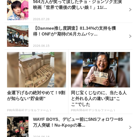
564万人が笑って涙したチョ・ジョンソク主演
映画「世界で最後の愛しい娘！」11/...
2026.07.28
【Danmee推し度調査】81.34%の支持を獲
得！ONFが“期待の6月カムバッ...
2026.06.15
金運下げるの絶対やめて！9割
同じ宝くじなのに、当たる人
が知らない“貯金術”
と外れる人の違い実は“こ
こ”でした
PR(合同会社デジタルファーム )
PR(合同会社デジタルファーム )
WAYF BOYS、デビュー前にSNSフォロワー85
万人突破！Nu-Kpopの幕...
2026.06.18