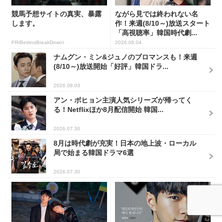
競馬予想サイトの真実、暴露
ながら見では終われない名
します。
作！来週(8/10～)放送スタート
「高視聴率」韓国時代劇...
PR(BettingBreakDown)
2026.08.04
ナムグン・ミン&ジュノのブロマンスも！来週
(8/10～)放送開始「好評」韓国ドラ...
2026.08.03
アン・ボヒョン主演人気シリーズが帰ってく
る！Netflixほか8月配信開始 韓国...
2026.07.30
8月は時代劇が充実！日本の地上波・ローカル
局で始まる韓国ドラマ6選
2026.07.30