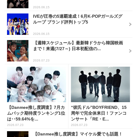
2026.06.15
IVEが圧巻の5連覇達成！6月K-POPガールズグ
ループ ブランド評判トップ5
2026.06.15
【週韓スケジュール】最新韓ドラから韓国映画
まで！来週(7/27～) 日本初配信の...
2026.07.23
【Danmee推し度調査】7月カ
“彼氏ドル”BOYFRIEND、15
ムバック期待度ランキング1位
周年で完全体来日！ファンコ
は･･59.64%を...
ンサート「RE・E...
2026.07.23
2026.07.23
【Danmee推し度調査】マイケル愛でも話題！