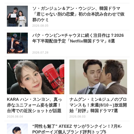
ソ・ガンジュン＆アン・ウンジン、韓国ドラマ
「君じゃない別の恋愛」初の台本読み合わせで抜
群のケミ
2026.08.05
パク・ウンビン×チャウヌに続く注目作は？2026
年下半期配信予定「Netflix韓国ドラマ」8選
2026.07.28
KARA ハン・スンヨン、真っ
ナムグン・ミン&ジュノのブロ
赤なユニフォーム姿を披露！
マンスも！来週(8/10～)放送開
台湾での近況ショットが話題
始「好評」韓国ドラマ7選
2026.08.04
2026.08.03
“同性も魅了” ATEEZ サンがランクイン！7月K-
POPボーイズ個人ブランド評判トップ5