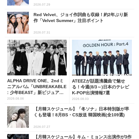
2026.07.29
Red Velvet、ジョイ作詞曲も収録！約2年ぶり新
作「Velvet Summer」注目ポイント
2026.07.31
ALPHA DRIVE ONE、2ndミ
ATEEZが話題沸騰曲で魅せ
ニアルバム「UNBREAKABLE
る！今週(8/3～)日本のテレビ
: 少年BEAST」新ビジュアル
K-POP出演情報7選
解禁！
2026.08.06
2026.08.03
【月韓スケジュール】「冬ソナ」日本特別版が早
くも登場！8月BS・CS放送 韓国映画(全109選)
2026.07.27
【月韓スケジュール】キム・ミョンス出演作が3作