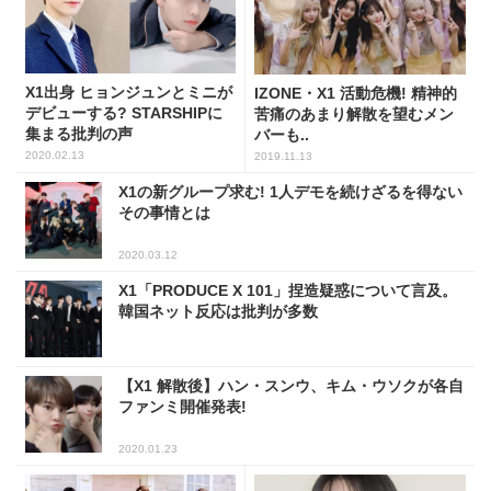
X1出身 ヒョンジュンとミニが
IZONE・X1 活動危機! 精神的
デビューする? STARSHIPに
苦痛のあまり解散を望むメン
集まる批判の声
バーも..
2020.02.13
2019.11.13
X1の新グループ求む! 1人デモを続けざるを得ない
その事情とは
2020.03.12
X1「PRODUCE X 101」捏造疑惑について言及。
韓国ネット反応は批判が多数
【X1 解散後】ハン・スンウ、キム・ウソクが各自
ファンミ開催発表!
2020.01.23