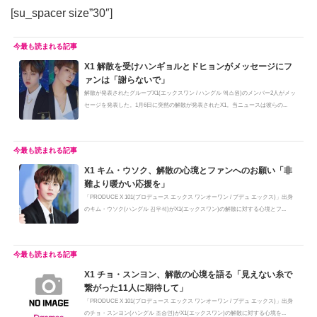
[su_spacer size”30″]
X1 解散を受けハンギョルとドヒョンがメッセージにフ
ァンは「謝らないで」
解散が発表されたグループX1(エックスワン / ハングル 엑스원)のメンバー2人がメッ
セージを発表した。1月6日に突然の解散が発表されたX1。当ニュースは彼らの...
X1 キム・ウソク、解散の心境とファンへのお願い「非
難より暖かい応援を」
「PRODUCE X 101(プロデュース エックス ワンオーワン / プデュ エックス)」出身
のキム・ウソク(ハングル 김우석)がX1(エックスワン)の解散に対する心境とフ...
X1 チョ・スンヨン、解散の心境を語る「見えない糸で
繋がった11人に期待して」
「PRODUCE X 101(プロデュース エックス ワンオーワン / プデュ エックス)」出身
のチョ・スンヨン(ハングル 조승연)がX1(エックスワン)の解散に対する心境を...