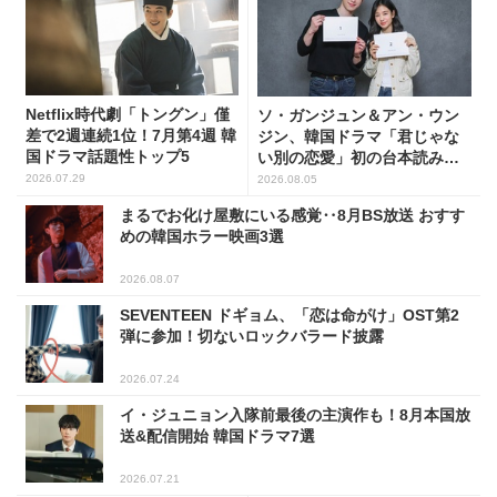
Netflix時代劇「トングン」僅
ソ・ガンジュン＆アン・ウン
差で2週連続1位！7月第4週 韓
ジン、韓国ドラマ「君じゃな
国ドラマ話題性トップ5
い別の恋愛」初の台本読み合
わせで抜群のケミ
2026.07.29
2026.08.05
まるでお化け屋敷にいる感覚‥8月BS放送 おすす
めの韓国ホラー映画3選
2026.08.07
SEVENTEEN ドギョム、「恋は命がけ」OST第2
弾に参加！切ないロックバラード披露
2026.07.24
イ・ジュニョン入隊前最後の主演作も！8月本国放
送&配信開始 韓国ドラマ7選
2026.07.21