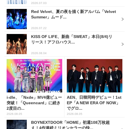
2026.07.03
Red Velvet、夏の夜を描く新アルバム「Velvet
Summer」ムード...
2026.07.22
KISS OF LIFE、新曲「SWEAT」本日(8/4)リ
リース！アフロハウス...
2026.08.04
i-dle、「Nxde」MV4億ビュー
AEN、日韓同時デビュー！1st
突破！「Queencard」に続き
EP「A NEW ERA OF NOW」
2度目の...
でグロ...
2026.08.05
2026.08.05
BOYNEXTDOOR「HOME」初週108万枚超
え！4作連続ミリオンセラーの快...