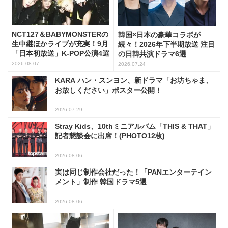
NCT127＆BABYMONSTERの
韓国×日本の豪華コラボが
生中継ほかライブが充実！9月
続々！2026年下半期放送 注目
「日本初放送」K-POP公演4選
の日韓共演ドラマ6選
2026.08.07
2026.07.24
KARA ハン・スンヨン、新ドラマ「お坊ちゃま、
お放しください」ポスター公開！
2026.07.29
Stray Kids、10thミニアルバム「THIS & THAT」
記者懇談会に出席！(PHOTO12枚)
2026.08.06
実は同じ制作会社だった！「PANエンターテイン
メント」制作 韓国ドラマ5選
2026.08.06