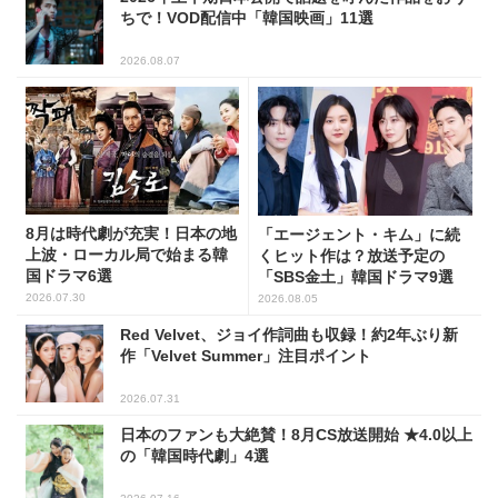
ちで！VOD配信中「韓国映画」11選
2026.08.07
8月は時代劇が充実！日本の地
「エージェント・キム」に続
上波・ローカル局で始まる韓
くヒット作は？放送予定の
国ドラマ6選
「SBS金土」韓国ドラマ9選
2026.07.30
2026.08.05
Red Velvet、ジョイ作詞曲も収録！約2年ぶり新
作「Velvet Summer」注目ポイント
2026.07.31
日本のファンも大絶賛！8月CS放送開始 ★4.0以上
の「韓国時代劇」4選