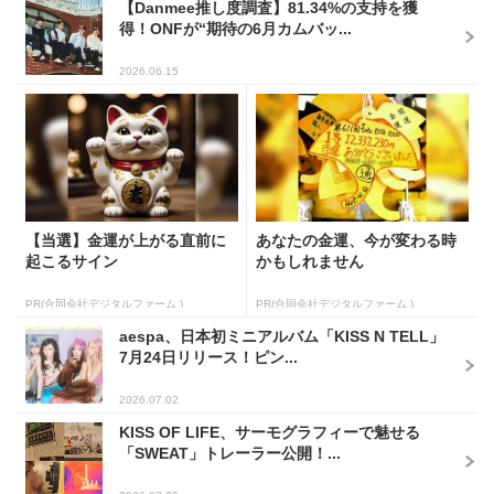
【Danmee推し度調査】81.34%の支持を獲
得！ONFが“期待の6月カムバッ...
2026.06.15
【当選】金運が上がる直前に
あなたの金運、今が変わる時
起こるサイン
かもしれません
PR(合同会社デジタルファーム )
PR(合同会社デジタルファーム )
aespa、日本初ミニアルバム「KISS N TELL」
7月24日リリース！ピン...
2026.07.02
KISS OF LIFE、サーモグラフィーで魅せる
「SWEAT」トレーラー公開！...