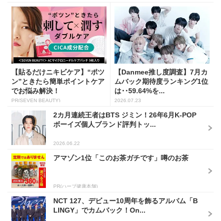
【貼るだけニキビケア】“ポツ
【Danmee推し度調査】7月カ
ン”ときたら簡単ポイントケア
ムバック期待度ランキング1位
でお悩み解決！
は･･59.64%を...
PR(SEVEN BEAUTY)
2026.07.23
2カ月連続王者はBTS ジミン！26年6月K-POP
ボーイズ個人ブランド評判トッ...
2026.06.22
アマゾン1位「このお茶ガチです」噂のお茶
PR(ハーブ健康本舗)
NCT 127、デビュー10周年を飾るアルバム「B
LINGY」でカムバック！On...