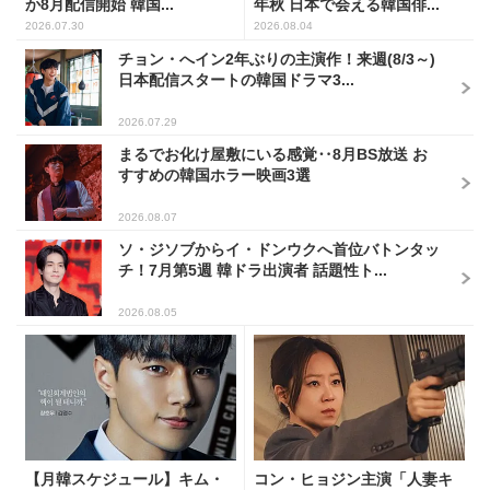
か8月配信開始 韓国...
年秋 日本で会える韓国俳...
2026.07.30
2026.08.04
チョン・へイン2年ぶりの主演作！来週(8/3～)
日本配信スタートの韓国ドラマ3...
2026.07.29
まるでお化け屋敷にいる感覚‥8月BS放送 お
すすめの韓国ホラー映画3選
2026.08.07
ソ・ジソブからイ・ドンウクへ首位バトンタッ
チ！7月第5週 韓ドラ出演者 話題性ト...
2026.08.05
【月韓スケジュール】キム・
コン・ヒョジン主演「人妻キ