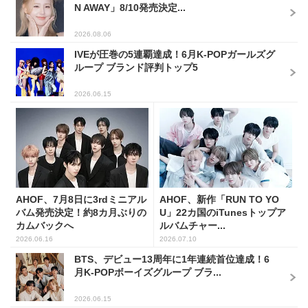
N AWAY」8/10発売決定...
2026.08.06
IVEが圧巻の5連覇達成！6月K-POPガールズグ
ループ ブランド評判トップ5
2026.06.15
AHOF、7月8日に3rdミニアル
AHOF、新作「RUN TO YO
バム発売決定！約8カ月ぶりの
U」22カ国のiTunesトップア
カムバックへ
ルバムチャー...
2026.06.16
2026.07.10
BTS、デビュー13周年に1年連続首位達成！6
月K-POPボーイズグループ ブラ...
2026.06.15