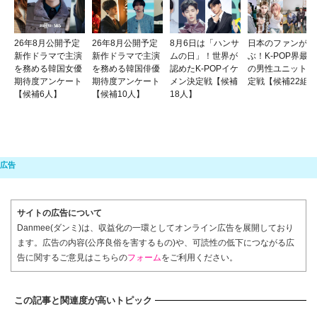
26年8月公開予定
26年8月公開予定
8月6日は「ハンサ
日本のファンが選
新作ドラマで主演
新作ドラマで主演
ムの日」！世界が
ぶ！K-POP界最強
を務める韓国女優
を務める韓国俳優
認めたK-POPイケ
の男性ユニット決
期待度アンケート
期待度アンケート
メン決定戦【候補
定戦【候補22組】
【候補6人】
【候補10人】
18人】
サイトの広告について
Danmee(ダンミ)は、収益化の一環としてオンライン広告を展開しており
ます。広告の内容(公序良俗を害するもの)や、可読性の低下につながる広
告に関するご意見はこちらの
フォーム
をご利用ください。
この記事と関連度が高いトピック