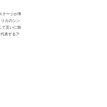
ンステージが準
メリカのシン
じて互いに熱
を代表するア