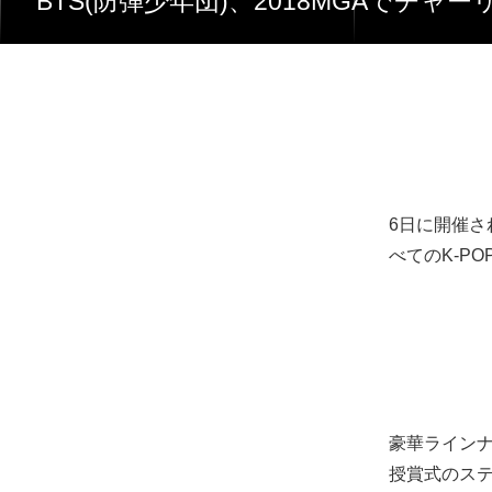
BTS(防弾少年団)、2018MGAで
6日に開催される
べてのK-P
豪華ラインナ
授賞式のス