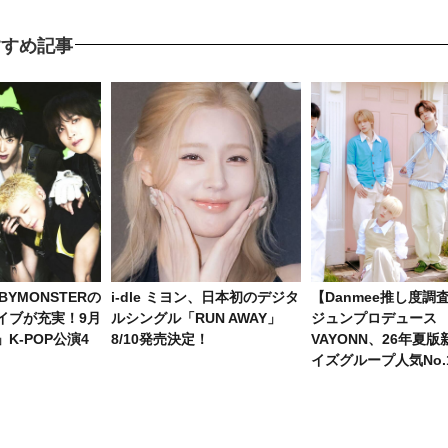
すすめ記事
ABYMONSTERの
i-dle ミヨン、日本初のデジタ
【Danmee推し度調
イブが充実！9月
ルシングル「RUN AWAY」
ジュンプロデュース
K-POP公演4
8/10発売決定！
VAYONN、26年夏
イズグループ人気No.