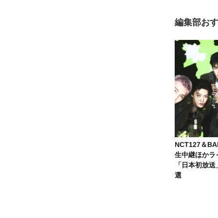
編集部お
NCT127＆B
生中継ほかラ
「日本初放送」
選