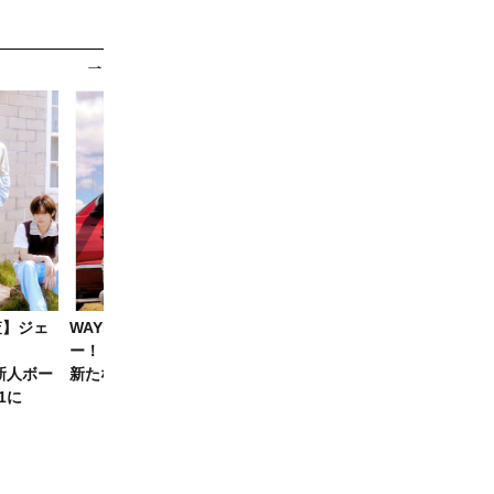
査】ジェ
WAYF BOYS、8月7日デビュ
MONSTA X、約1年ぶりにカ
ー！「WAYF BOYS DO」で
ムバック！新EP「The
版新人ボー
新たなK-POPを宣言
Phase」9月4日リリース
1に