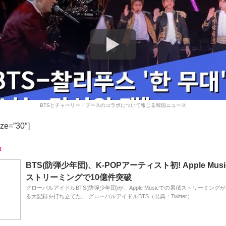
BTSとチャーリー・プースのコラボについて報じる韓国ニュース
ize=”30″]
BTS(防弾少年団)、K-POPアーティスト初! Apple Mu
ストリーミングで10億件突破
グローバルアイドルBTS(防弾少年団)が、Apple Musicでの累積ストリーミング
る大記録を打ち立てた。 グローバルアイドルBTS（出典：Twitter）...