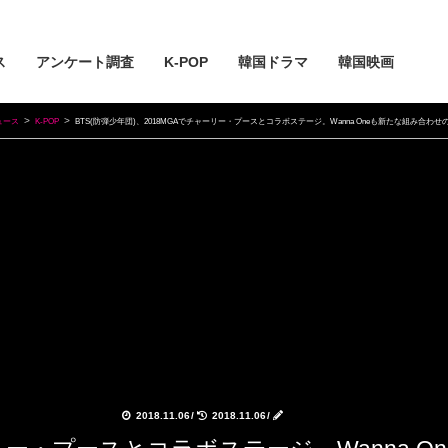
ス
アンケート調査
K-POP
韓国ドラマ
韓国映画
ュース
K-POP
BTS(防弾少年団)、2018MGAでチャーリー・プースとコラボステージ。Wanna Oneも新たな組み合わ
2018.11.06
/
2018.11.06
/