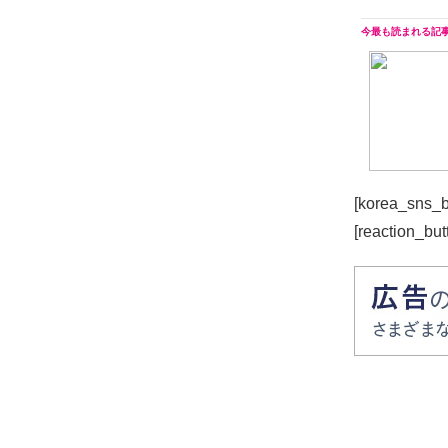
[korea_sns_b
[reaction_but