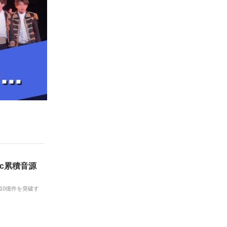
sic累積音源
が10億件を突破す