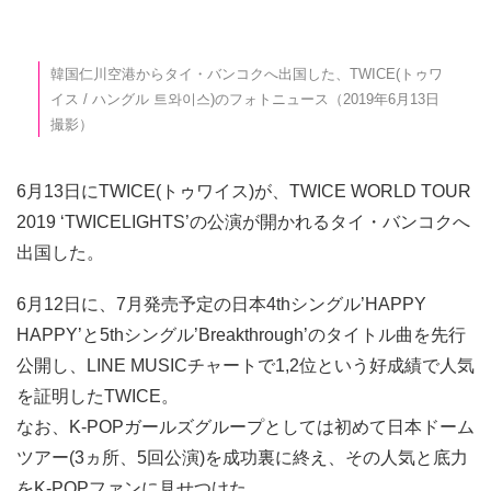
韓国仁川空港からタイ・バンコクへ出国した、TWICE(トゥワ
イス / ハングル 트와이스)のフォトニュース（2019年6月13日
撮影）
6月13日にTWICE(トゥワイス)が、TWICE WORLD TOUR
2019 ‘TWICELIGHTS’の公演が開かれるタイ・バンコクへ
出国した。
6月12日に、7月発売予定の日本4thシングル’HAPPY
HAPPY’と5thシングル’Breakthrough’のタイトル曲を先行
公開し、LINE MUSICチャートで1,2位という好成績で人気
を証明したTWICE。
なお、K-POPガールズグループとしては初めて日本ドーム
ツアー(3ヵ所、5回公演)を成功裏に終え、その人気と底力
をK-POPファンに見せつけた。