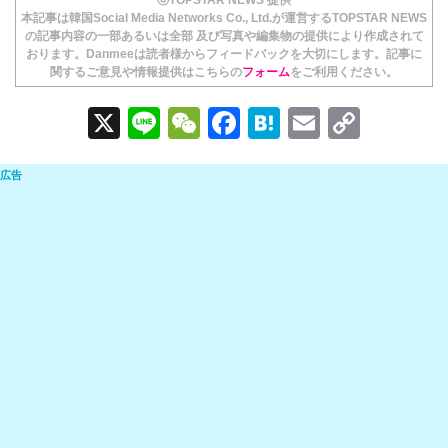
本記事は韓国Social Media Networks Co., Ltd.が運営するTOPSTAR NEWS
の記事内容の一部あるいは全部 及び写真や編集物の提供により作成されて
おります。Danmeeは読者様からフィードバックを大切にします。記事に
関するご意見や情報提供はこちらの
フォーム
をご利用ください。
X
Li
W
F
H
E
C
n
e
a
at
m
o
e
C
c
e
ail
p
h
e
n
y
at
b
a
Li
o
n
o
k
k