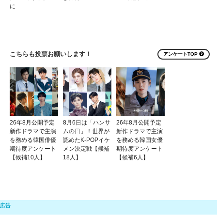
に
こちらも投票お願いします！
アンケートTOP
26年8月公開予定
8月6日は「ハンサ
26年8月公開予定
新作ドラマで主演
ムの日」！世界が
新作ドラマで主演
を務める韓国俳優
認めたK-POPイケ
を務める韓国女優
期待度アンケート
メン決定戦【候補
期待度アンケート
【候補10人】
18人】
【候補6人】