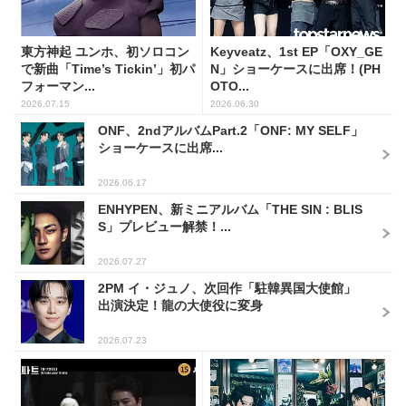
東方神起 ユンホ、初ソロコン
Keyveatz、1st EP「OXY_GE
で新曲「Time’s Tickin’」初パ
N」ショーケースに出席！(PH
フォーマン...
OTO...
2026.07.15
2026.06.30
ONF、2ndアルバムPart.2「ONF: MY SELF」
ショーケースに出席...
2026.06.17
ENHYPEN、新ミニアルバム「THE SIN : BLIS
S」プレビュー解禁！...
2026.07.27
2PM イ・ジュノ、次回作「駐韓異国大使館」
出演決定！龍の大使役に変身
2026.07.23