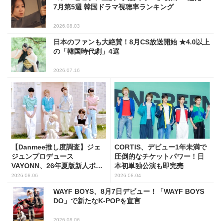
7月第5週 韓国ドラマ視聴率ランキング
2026.08.03
日本のファンも大絶賛！8月CS放送開始 ★4.0以上
の「韓国時代劇」4選
2026.07.16
【Danmee推し度調査】ジェ
CORTIS、デビュー1年未満で
ジュンプロデュース
圧倒的なチケットパワー！日
VAYONN、26年夏版新人ボー
本初単独公演も即完売
イズグループ人気No.1に
2026.08.06
2026.08.04
WAYF BOYS、8月7日デビュー！「WAYF BOYS
DO」で新たなK-POPを宣言
2026.08.06