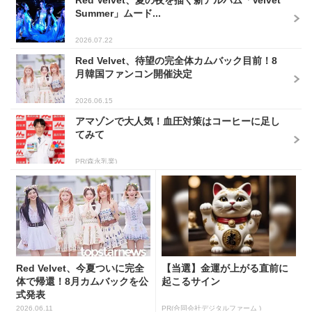
Red Velvet、夏の夜を描く新アルバム「Velvet
Summer」ムード...
2026.07.22
Red Velvet、待望の完全体カムバック目前！8
月韓国ファンコン開催決定
2026.06.15
アマゾンで大人気！血圧対策はコーヒーに足し
てみて
PR(森永乳業)
Red Velvet、今夏ついに完全
【当選】金運が上がる直前に
体で帰還！8月カムバックを公
起こるサイン
式発表
2026.06.11
PR(合同会社デジタルファーム )