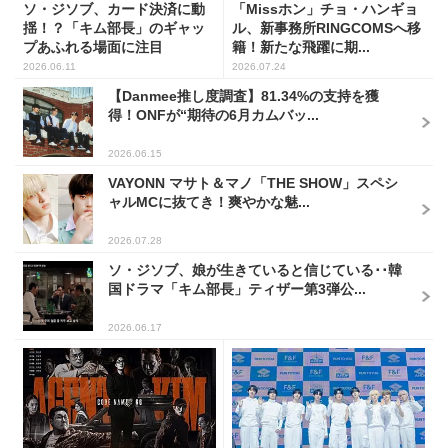
ソ・ジソブ、カード決済に動
「Missホン」チョ・ハンギョ
揺！？「キム部長」のギャッ
ル、新事務所RINGCOMSへ移
プあふれる場面に注目
籍！新たな飛躍に期...
2026.06.11
2026.07.24
【Danmee推し度調査】81.34%の支持を獲
得！ONFが“期待の6月カムバッ...
2026.06.15
VAYONN マサト＆マノ「THE SHOW」スペシ
ャルMCに抜てき！爽やかな魅...
2026.07.28
ソ・ジソブ、娘が生きていると信じている･･韓
国ドラマ「キム部長」ティザー第3弾公...
2026.06.17