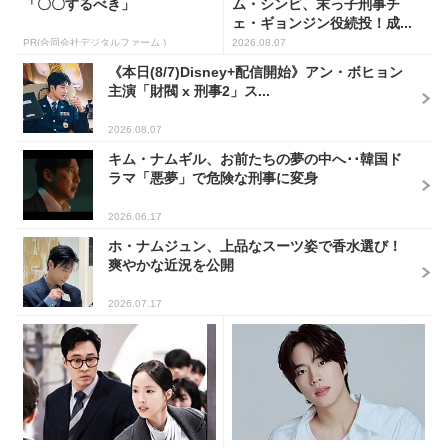
「〇〇するべき」
ム・シンビ、末っ子刑事チ
ェ・ギョンジン役続投！成...
PR(合同会社デジタルファーム )
2026.08.07
《本日(8/7)Disney+配信開始》アン・ボヒョン
主演「財閥 x 刑事2」ス...
2026.08.07
キム・ナムギル、お前たちの夢の中へ･･韓国ド
ラマ「悪夢」で危険な刑事に変身
2026.06.17
ホ・ナムジュン、上品なスーツ姿で香水選び！
爽やかな近況を公開
2026.07.17