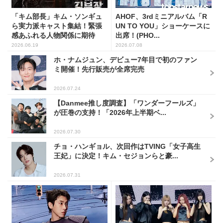
「キム部長」キム・ソンギュ
AHOF、3rdミニアルバム「R
ら実力派キャスト集結！緊張
UN TO YOU」ショーケースに
感あふれる人物関係に期待
出席！(PHO...
2026.06.19
2026.07.08
ホ・ナムジュン、デビュー7年目で初のファン
ミ開催！先行販売が全席完売
2026.07.24
【Danmee推し度調査】「ワンダーフールズ」
が圧巻の支持！「2026年上半期ベ...
2026.07.30
チョ・ハンギョル、次回作はTVING「女子高生
王妃」に決定！キム・セジョンらと豪...
2026.07.31