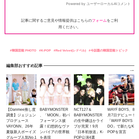
記事に関するご意見や情報提供はこちらの
フォーム
をご利
用ください。
韓国芸能 PHOTO
K-POP
Red Velvet(レドベル)
今話題の韓国芸能トピック
編集部おすすめ記事
【Danmee推し度
BABYMONSTER
NCT127＆
WAYF BOYS、8
調査】ジェジュン
、「MOON」初パ
BABYMONSTER
月7日デビュー！
プロデュース
フォーマンス披
の生中継ほかライ
「WAYF BOYS
VAYONN、26年
露！幻想的なヴァ
ブが充実！9月
DO」で新たなK-
夏版新人ボーイズ
ンパイアの世界観
「日本初放送」K-
POPを宣言
グループ人気No.1
を表現
POP公演4選