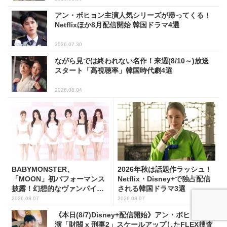
アン・ボヒョン主演人気シリーズが帰ってくる！
Netflixほか8月配信開始 韓国ドラマ4選
2026.07.30
ながら見では終われない名作！来週(8/10～)放送
スタート「高視聴率」韓国時代劇4選
2026.08.04
BABYMONSTER、
2026年秋は話題作ラッシュ！
「MOON」初パフォーマンス
Netflix・Disney+で独占配信
披露！幻想的なヴァンパイア
される韓国ドラマ3選
の世界観を表現
2026.08.07
2026.08.07
《本日(8/7)Disney+配信開始》アン・ボヒョン主
演「財閥 x 刑事2」スケールアップしたFLEX捜査