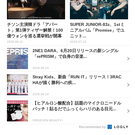
チソン主演韓ドラ「アパー
SUPER JUNIOR-83z、1stミ
ト」第1弾ティザー解禁！100
ニアルバム「Promise」でユ
億ウォンを巡る選挙戦が開幕
ニット...
2026.06.11
2026.07.13
2NE1 DARA、6月20日リリースの新シングル
「rePRISM」で自身の音楽...
2026.06.15
Stray Kids、新曲「RUN IT」リリース！3RAC
HAが描く勝利への疾...
2026.06.24
【ヒアルロン酸配合】話題のマイクロニードル
パッチ！貼るだでふっくらハリのある目元...
PR(SEVEN BEAUTY)
Recommended by