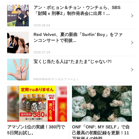
アン・ボヒョン＆チョン・ウンチェら、SBS
「財閥 x 刑事2」制作発表会に出席！...
2026.08.04
Red Velvet、夏の新曲「Surfin’ Boy」をファ
ンコンサートで初披...
2026.07.29
宝くじ当たる人は“たまたま”じゃない?!
PR(合同会社デジタルファーム )
アマゾン1位の実績！380円で
ONF「ONF: MY SELF」で自
5日間お試し。
己最高の初動記録を更新！11
万枚超えの快挙