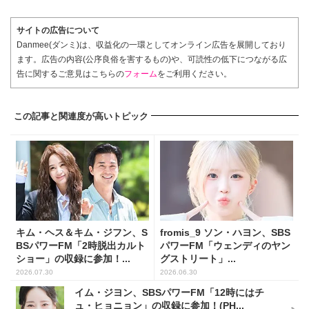
サイトの広告について
Danmee(ダンミ)は、収益化の一環としてオンライン広告を展開しており
ます。広告の内容(公序良俗を害するもの)や、可読性の低下につながる広
告に関するご意見はこちらの
フォーム
をご利用ください。
この記事と関連度が高いトピック
キム・ヘス＆キム・ジフン、S
fromis_9 ソン・ハヨン、SBS
BSパワーFM「2時脱出カルト
パワーFM「ウェンディのヤン
ショー」の収録に参加！...
グストリート」...
2026.07.30
2026.06.30
イム・ジヨン、SBSパワーFM「12時にはチ
ュ・ヒョニョン」の収録に参加！(PH...