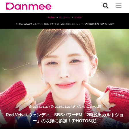
HOME
Kニュース
K-POP
Red Velvet ウェンディ、SBSパワーFM「2時脱出カルトショー」の収録に参加！(PHOTO6枚)
K-POP
2024.03.27
/
2024.03.27
/
ダンミ ニュース部
Red Velvet ウェンディ、SBSパワーFM「2時脱出カルトショ
ー」の収録に参加！(PHOTO6枚)