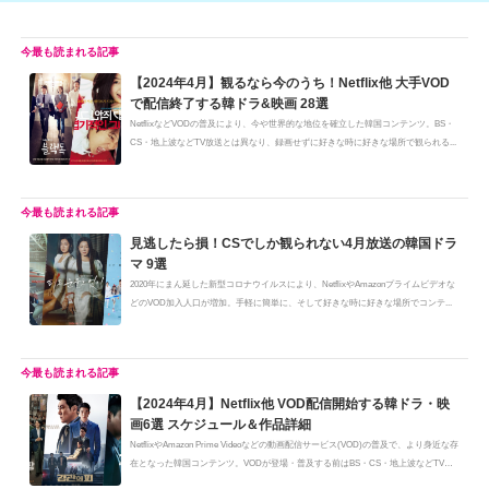
【2024年4月】観るなら今のうち！Netflix他 大手VOD
で配信終了する韓ドラ&映画 28選
NetflixなどVODの普及により、今や世界的な地位を確立した韓国コンテンツ。BS・
CS・地上波などTV放送とは異なり、録画せずに好きな時に好きな場所で観られる...
見逃したら損！CSでしか観られない4月放送の韓国ドラ
マ 9選
2020年にまん延した新型コロナウイルスにより、NetflixやAmazonプライムビデオな
どのVOD加入人口が増加。手軽に簡単に、そして好きな時に好きな場所でコンテ...
【2024年4月】Netflix他 VOD配信開始する韓ドラ・映
画6選 スケジュール＆作品詳細
NetflixやAmazon Prime Videoなどの動画配信サービス(VOD)の普及で、より身近な存
在となった韓国コンテンツ。VODが登場・普及する前はBS・CS・地上波などTV
を...