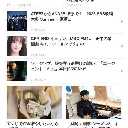
PR(ハーブ健康本舗)
2026.06.24
ATEEZからAND2BLEまで！「2026 SBS歌謡
大典 Summer」豪華...
2026.06.12
GFRIEND イェリン、MBC FM4U「正午の希
望曲 キム・シニョンです」の...
2026.06.16
ソ・ジソブ、娘を救う命懸けの戦い！「エージ
ェント・キム」本日(6/26)Netf...
2026.06.26
宝くじで貯金増やしたいなら
「財閥 x 刑事 シーズン2」キ