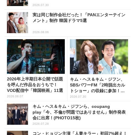
2026.07.30
実は同じ制作会社だった！「PANエンターテイン
メント」制作 韓国ドラマ5選
2026.08.06
2026年上半期日本公開で話題
キム・ヘス＆キム・ジフン、
を呼んだ作品をおうちで！
SBSパワーFM「2時脱出カル
VOD配信中「韓国映画」11選
トショー」の収録に参加！
(PHOTO7枚)
2026.08.07
2026.07.30
キム・ヘス＆キム・ジフンら、coupang
play「今、不倫が問題ではありません」制作発表
会に出席！(PHOTO15枚)
2026.07.28
コン・ヒョジン主演「人妻キラー」初回7%超え！