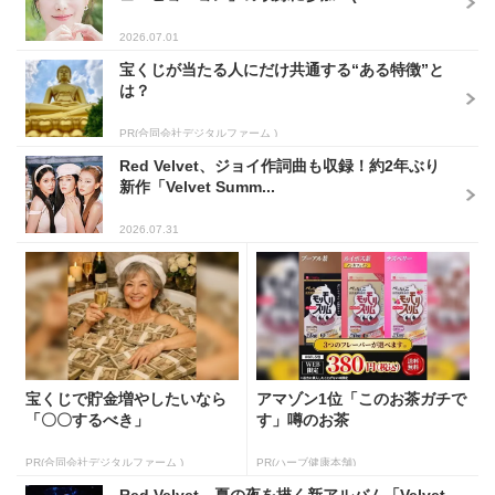
2026.07.01
宝くじが当たる人にだけ共通する“ある特徴”と
は？
PR(合同会社デジタルファーム )
Red Velvet、ジョイ作詞曲も収録！約2年ぶり
新作「Velvet Summ...
2026.07.31
宝くじで貯金増やしたいなら
アマゾン1位「このお茶ガチで
「〇〇するべき」
す」噂のお茶
PR(合同会社デジタルファーム )
PR(ハーブ健康本舗)