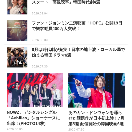
スタート「高視聴率」韓国時代劇4選
2026.08.04
ファン・ジョンミン主演映画「HOPE」公開19日
で観客動員400万人突破！
2026.08.03
8月は時代劇が充実！日本の地上波・ローカル局で
始まる韓国ドラマ6選
2026.07.30
NOWZ、デジタルシングル
あのカン・ドンウォンを踊ら
「Achilles」ショーケースに
せた話題作が日本初上陸！7月
出席！(PHOTO14枚)
第5週 配信開始の韓国映画6選
2026.08.05
2026.07.16