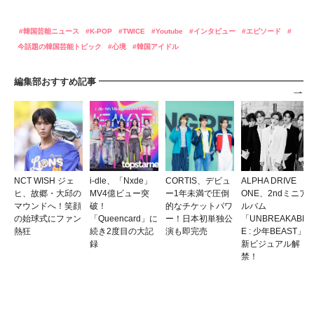
韓国芸能ニュース
K-POP
TWICE
Youtube
インタビュー
エピソード
今話題の韓国芸能トピック
心境
韓国アイドル
編集部おすすめ記事
NCT WISH ジェ
i-dle、「Nxde」
CORTIS、デビュ
ALPHA DRIVE
ヒ、故郷・大邱の
MV4億ビュー突
ー1年未満で圧倒
ONE、2ndミニア
マウンドへ！笑顔
破！
的なチケットパワ
ルバム
の始球式にファン
「Queencard」に
ー！日本初単独公
「UNBREAKABL
熱狂
続き2度目の大記
演も即完売
E : 少年BEAST」
録
新ビジュアル解
禁！