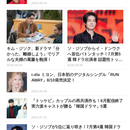
2026.08.04
キム・ジソク、新ドラマ「分
ソ・ジソブからイ・ドンウク
かった、離婚しよう」でリア
へ首位バトンタッチ！7月第5
ルな夫婦の葛藤を熱演！
週 韓ドラ出演者 話題性トップ
5
2026.08.04
2026.08.05
i-dle ミヨン、日本初のデジタルシングル「RUN
AWAY」8/10発売決定！
2026.08.06
「トッケビ」カップルの再共演作も！8月配信終了
実力派キャストが贈る「韓国ドラマ」5選
2026.07.31
ソ・ジソブが1位に返り咲き！7月第4週 韓国ドラ