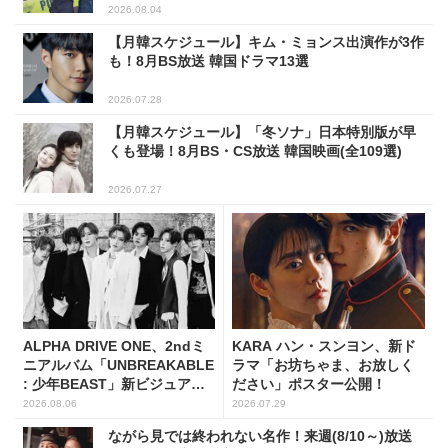
2026.08.04
【月韓スケジュール】キム・ミョンス出演作が3作
も！8月BS放送 韓国ドラマ13選
2026.07.28
【月韓スケジュール】「冬ソナ」日本特別版が早
くも登場！8月BS・CS放送 韓国映画(全109選)
2026.07.27
ALPHA DRIVE ONE、2ndミ
KARA ハン・スンヨン、新ド
ニアルバム「UNBREAKABLE
ラマ「お坊ちゃま、お放しく
: 少年BEAST」新ビジュアル
ださい」ポスター公開！
解禁！
2026.08.06
2026.07.29
ながら見では終われない名作！来週(8/10～)放送