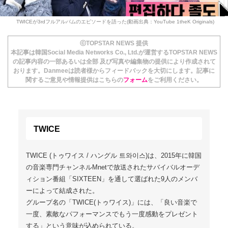
TWICEが3rdフルアルバムのエピソードを語った(動画出典：YouTube 1theK Originals)
ⓒTOPSTAR NEWS 提供
本記事は韓国Social Media Networks Co., Ltd.が運営するTOPSTAR NEWS
の記事内容の一部あるいは全部 及び写真や編集物の提供により作成されて
おります。Danmeeは読者様からフィードバックを大切にします。記事に
関するご意見や情報提供はこちらの
フォーム
をご利用ください。
TWICE
TWICE (トゥワイス / ハングル 트와이스)は、2015年に韓国
の音楽専門チャンネルMnetで放送されたサバイバルオーデ
ィション番組「SIXTEEN」を通して選ばれた9人のメンバ
ーによって結成された。
グループ名の「TWICE(トゥワイス)」には、「良い音楽で
一度、素敵なパフォーマンスでもう一度感動をプレゼント
する」という意味が込められている。