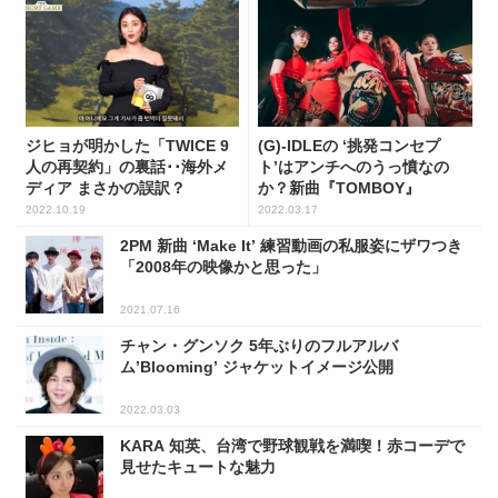
ジヒョが明かした「TWICE 9
(G)-IDLEの ‘挑発コンセプ
人の再契約」の裏話･･海外メ
ト’はアンチへのうっ憤なの
ディア まさかの誤訳？
か？新曲『TOMBOY』
2022.10.19
2022.03.17
2PM 新曲 ‘Make It’ 練習動画の私服姿にザワつき
「2008年の映像かと思った」
2021.07.16
チャン・グンソク 5年ぶりのフルアルバ
ム’Blooming’ ジャケットイメージ公開
2022.03.03
KARA 知英、台湾で野球観戦を満喫！赤コーデで
見せたキュートな魅力