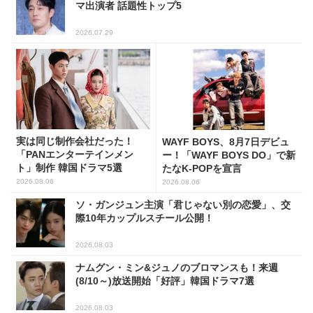
マ出演者 話題性トップ5
2026.07.29
実は同じ制作会社だった！
WAYF BOYS、8月7日デビュ
「PANエンターテインメン
ー！「WAYF BOYS DO」で新
ト」制作 韓国ドラマ5選
たなK-POPを宣言
2026.08.06
2026.08.06
ソ・ガンジュン主演「君じゃない別の恋愛」、交
際10年カップルスチール公開！
2026.08.03
ナムグン・ミン&ジュノのブロマンスも！来週
(8/10～)放送開始「好評」韓国ドラマ7選
2026.08.03