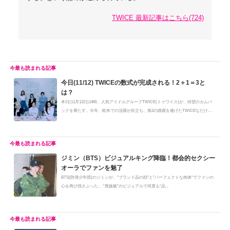
TWICE 最新記事はこちら(724)
今日(11/12) TWICEの数式が完成される！2＋1＝3と
は？
本日(11月12日)14時、人気アイドルグループTWICE(トゥワイス)が、待望のカムバ
ックを果たす。今年、欧米での活躍が目立ち、第2の跳躍を遂げたTWICEなだけ
に、...
ジミン（BTS）ビジュアルキング降臨！都会的セクシー
オーラでファンを魅了
BTS(防弾少年団)のジミンが、"ブランド品の顔"と"パーフェクトな肉体"でファンの
心を再び揺さぶった。 “貴族級”のビジュアルで何度も“品...