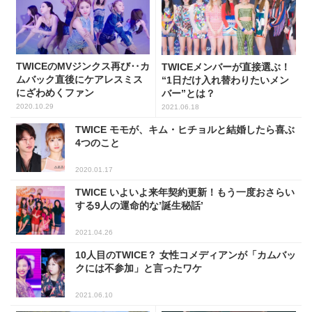
TWICEのMVジンクス再び‥カ
TWICEメンバーが直接選ぶ！
ムバック直後にケアレスミス
“1日だけ入れ替わりたいメン
にざわめくファン
バー”とは？
2020.10.29
2021.06.18
TWICE モモが、キム・ヒチョルと結婚したら喜ぶ
4つのこと
2020.01.17
TWICE いよいよ来年契約更新！もう一度おさらい
する9人の運命的な’誕生秘話’
2021.04.26
10人目のTWICE？ 女性コメディアンが「カムバッ
クには不参加」と言ったワケ
2021.06.10