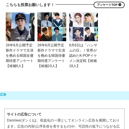
こちらも投票お願いします！
アンケートTOP
26年8月公開予定
26年8月公開予定
8月6日は「ハンサ
新作ドラマで主演
新作ドラマで主演
ムの日」！世界が
を務める韓国女優
を務める韓国俳優
認めたK-POPイケ
期待度アンケート
期待度アンケート
メン決定戦【候補
【候補6人】
【候補10人】
18人】
サイトの広告について
Danmee(ダンミ)は、収益化の一環としてオンライン広告を展開しており
ます。広告の内容(公序良俗を害するもの)や、可読性の低下につながる広