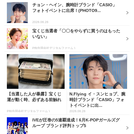
チョン・ヘイン、腕時計ブランド「CASIO」
フォトイベントに出席！(PHOTO9...
2026.06.26
宝くじ当選者「〇〇をやらずに買うのはもった
いない」
PR(合同会社デジタルファーム )
【当選した人が暴露】宝くじ
N.Flying イ・スンヒョプ、腕
運が動く時、必ずある前触れ
時計ブランド「CASIO」フォ
トイベントに出...
PR(合同会社デジタルファーム )
2026.06.26
IVEが圧巻の5連覇達成！6月K-POPガールズグ
ループ ブランド評判トップ5