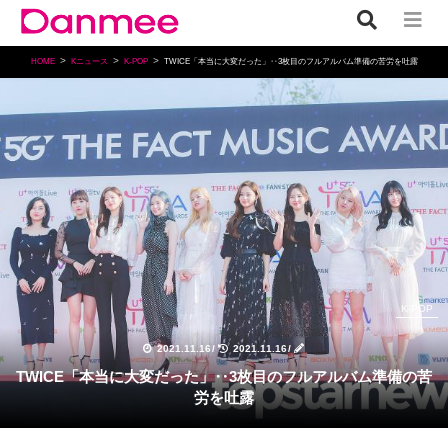
HOME
Kニュース
K-POP
TWICE「本当に大変だった」‥3枚目のフルアルバム準備の苦労を吐露
K-POP
2021.11.16
/
2021.11.16
/
TWICE「本当に大変だった」‥3枚目のフルアルバム準備の苦
労を吐露