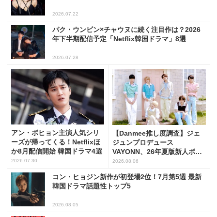
2026.07.22
パク・ウンビン×チャウヌに続く注目作は？2026
年下半期配信予定「Netflix韓国ドラマ」8選
2026.07.28
アン・ボヒョン主演人気シリ
【Danmee推し度調査】ジェ
ーズが帰ってくる！Netflixほ
ジュンプロデュース
か8月配信開始 韓国ドラマ4選
VAYONN、26年夏版新人ボー
イズグループ人気No.1に
2026.07.30
2026.08.06
コン・ヒョジン新作が初登場2位！7月第5週 最新
韓国ドラマ話題性トップ5
2026.08.05