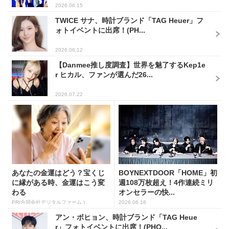
2026.06.15
TWICE サナ、時計ブランド「TAG Heuer」フ
ォトイベントに出席！(PH...
2026.06.12
【Danmee推し度調査】世界を魅了するKep1e
r ヒカル、ファンが選んだ26...
2026.07.22
あなたの金運はどう？宝くじ
BOYNEXTDOOR「HOME」初
に縁がある時、金運はこう変
週108万枚超え！4作連続ミリ
わる
オンセラーの快...
PR(合同会社デジタルファーム )
2026.06.16
アン・ボヒョン、時計ブランド「TAG Heue
r」フォトイベントに出席！(PHO...