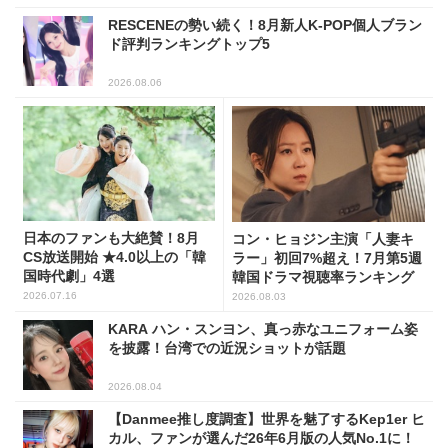
RESCENEの勢い続く！8月新人K-POP個人ブラン
ド評判ランキングトップ5
2026.08.06
日本のファンも大絶賛！8月
コン・ヒョジン主演「人妻キ
CS放送開始 ★4.0以上の「韓
ラー」初回7%超え！7月第5週
国時代劇」4選
韓国ドラマ視聴率ランキング
2026.07.16
2026.08.03
KARA ハン・スンヨン、真っ赤なユニフォーム姿
を披露！台湾での近況ショットが話題
2026.08.04
【Danmee推し度調査】世界を魅了するKep1er ヒ
カル、ファンが選んだ26年6月版の人気No.1に！