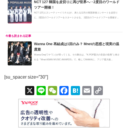
NCT 127 韓国を皮切りに再び世界へ‥2度目のワールド
ツアー開催！
NCT 127(エヌシーティーイリチル)が、来たる12月の韓国単独コンサートを皮切り
に、2度目のワールドツアーをスタートさせる。 2度目のワールドツアーを開催す...
Wanna One 再結成は1回のみ？ Mnetの思惑と現実の温
度差
Wanna One(ワナワン)が帰ってくる。その舞台は、"K-POP最大の音楽の祭典"と称さ
れる『Mnet ASIAN MUSIC AWARDS』で、略してMAMAだ。 アジア最大級...
[su_spacer size=”30″]
X
Li
W
F
H
E
C
n
e
a
at
m
o
e
C
c
e
ail
p
h
e
n
y
at
b
a
Li