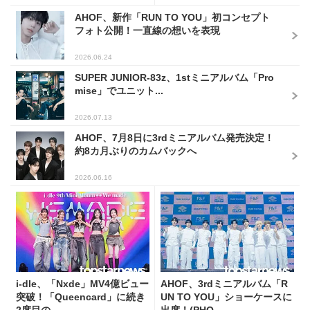
AHOF、新作「RUN TO YOU」初コンセプト
フォト公開！一直線の想いを表現
2026.06.24
SUPER JUNIOR-83z、1stミニアルバム「Pro
mise」でユニット...
2026.07.13
AHOF、7月8日に3rdミニアルバム発売決定！
約8カ月ぶりのカムバックへ
2026.06.16
i-dle、「Nxde」MV4億ビュー
AHOF、3rdミニアルバム「R
突破！「Queencard」に続き
UN TO YOU」ショーケースに
2度目の...
出席！(PHO...