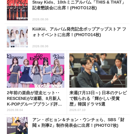
Stray Kids、10thミニアルバム「THIS & THAT」
記者懇談会に出席！(PHOTO12枚)
2026.08.06
KiiiKiii、アルバム発売記念ポップアップストア フ
ォトイベントに出席！(PHOTO14枚)
2026.08.06
2年前の楽曲が逆走ヒット･･
来週(7月13日～) 日本のテレビ
RESCENEが2連覇、8月新人
で観られる「輝かしい受賞
K-POPグループブランド評判
歴」韓国ドラマ5選
トップ5
2026.08.04
2026.07.10
アン・ボヒョン＆チョン・ウンチェら、SBS「財
閥 x 刑事2」制作発表会に出席！(PHOTO7枚)