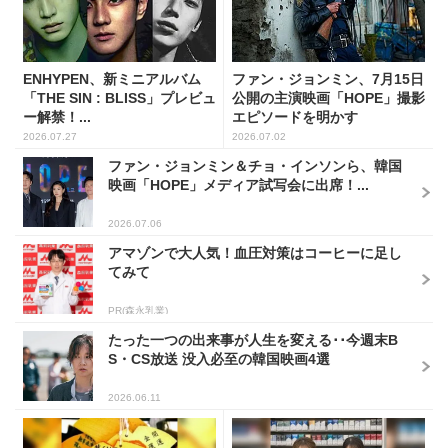
ENHYPEN、新ミニアルバム
ファン・ジョンミン、7月15日
「THE SIN : BLISS」プレビュ
公開の主演映画「HOPE」撮影
ー解禁！...
エピソードを明かす
2026.07.27
2026.07.02
ファン・ジョンミン＆チョ・インソンら、韓国
映画「HOPE」メディア試写会に出席！...
2026.07.06
アマゾンで大人気！血圧対策はコーヒーに足し
てみて
PR(森永乳業)
たった一つの出来事が人生を変える･･今週末B
S・CS放送 没入必至の韓国映画4選
2026.06.11