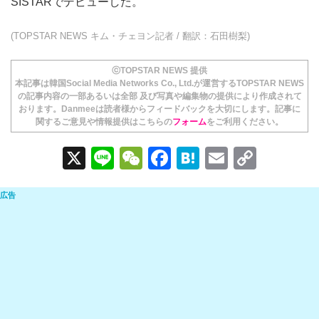
SISTARでデビューした。
(TOPSTAR NEWS キム・チェヨン記者 / 翻訳：石田樹梨)
ⓒTOPSTAR NEWS 提供
本記事は韓国Social Media Networks Co., Ltd.が運営するTOPSTAR NEWS
の記事内容の一部あるいは全部 及び写真や編集物の提供により作成されて
おります。Danmeeは読者様からフィードバックを大切にします。記事に
関するご意見や情報提供はこちらの
フォーム
をご利用ください。
X
Li
W
F
H
E
C
n
e
a
at
m
o
e
C
c
e
ail
p
h
e
n
y
at
b
a
Li
o
n
o
k
k