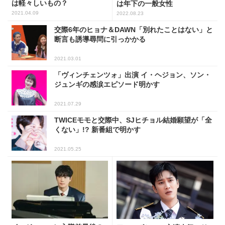
は軽々しいもの？
は年下の一般女性
2021.04.09
2022.08.23
交際6年のヒョナ＆DAWN「別れたことはない」と
断言も誘導尋問に引っかかる
2021.03.01
「ヴィンチェンツォ」出演 イ・ヘジョン、ソン・
ジュンギの感涙エピソード明かす
2021.07.29
TWICEモモと交際中、SJヒチョル結婚願望が「全
くない」!? 新番組で明かす
2021.05.25