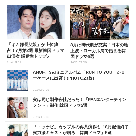
「キム部長父娘」が上位独
8月は時代劇が充実！日本の地
占！7月第2週 最新韓国ドラマ
上波・ローカル局で始まる韓
出演者 話題性トップ5
国ドラマ6選
2026.07.15
2026.07.30
AHOF、3rdミニアルバム「RUN TO YOU」ショ
ーケースに出席！(PHOTO23枚)
2026.07.08
実は同じ制作会社だった！「PANエンターテイン
メント」制作 韓国ドラマ5選
2026.08.06
「トッケビ」カップルの再共演作も！8月配信終了
実力派キャストが贈る「韓国ドラマ」5選