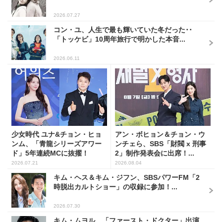
2026.07.27
コン・ユ、人生で最も輝いていた冬だった･･
「トッケビ」10周年旅行で明かした本音...
2026.06.11
少女時代 ユナ&チョン・ヒョ
アン・ボヒョン＆チョン・ウ
ンム、「青龍シリーズアワー
ンチェら、SBS「財閥 x 刑事
ド」5年連続MCに抜擢！
2」制作発表会に出席！...
2026.07.21
2026.08.04
キム・ヘス＆キム・ジフン、SBSパワーFM「2
時脱出カルトショー」の収録に参加！...
2026.07.30
キム・ムヨル、「ファースト・ドクター」出演