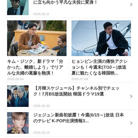
に立ち向かう平凡な夫役に変身！
2026.06.11
キム・ジソク、新ドラマ「分
ヒョンビン主演の痛快アクシ
かった、離婚しよう」でリア
ョンも！今週末(7/10～)放送
ルな夫婦の葛藤を熱演！
夏に観たくなる韓国映...
2026.08.04
2026.07.09
【月韓スケジュール】チャンネル別でチェッ
ク！7月BS放送開始 韓国ドラマ19選
2026.06.30
ジェジュン新曲初披露！今週(6/15～)放送 日本
のテレビ K-POP出演情報3...
2026.06.15