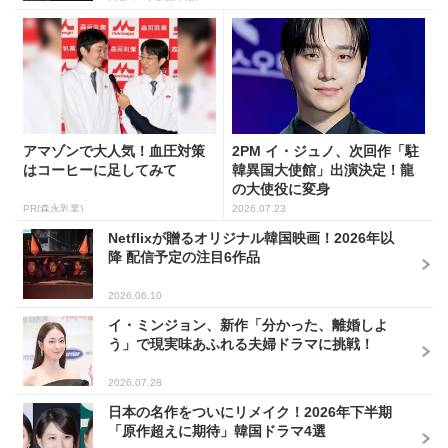
アマゾンで大人気！血圧対策
2PM イ・ジュノ、次回作「駐
はコーヒーに足してみて
韓異国大使館」出演決定！龍
の大使役に変身
PR(森永乳業)
2026.07.23
Netflixが贈るオリジナル韓国映画！2026年以
降 配信予定の注目6作品
2026.06.10
イ・ミンジョン、新作「分かった、離婚しよ
う」で現実味あふれる夫婦ドラマに挑戦！
2026.07.28
日本の名作をついにリメイク！2026年下半期
「原作超えに期待」韓国ドラマ4選