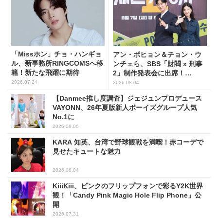
「Missホン」チョ・ハンギョ
アン・ボヒョン＆チョン・ウ
ル、新事務所RINGCOMSへ移
ンチェら、SBS「財閥 x 刑事
籍！新たな飛躍に期待
2」制作発表会に出席！
(PHOTO7枚)
2026.07.24
2026.08.04
【Danmee推し度調査】ジェジュンプロデュース
VAYONN、26年夏版新人ボーイズグループ人気
No.1に
2026.08.06
KARA 知英、台湾で野球観戦を満喫！赤コーデで
見せたキュートな魅力
2026.08.04
KiiiKiii、ピンクのフリップフォンで彩るY2K世界
観！「Candy Pink Magic Hole Flip Phone」公
開
2026.07.31