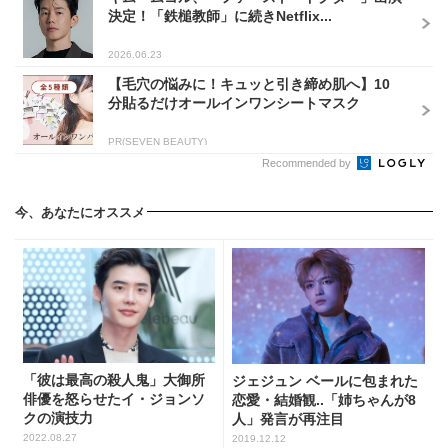
決定！「鉄槌教師」に続きNetflix...
2026.06.23
【毛穴の悩みに！キュッと引き締め肌へ】10
分貼るだけオールインワンシートマスク
PR(SEVEN BEAUTY)
Recommended by
今、あなたにオススメ
「彼は最高の殺人鬼」大御所
ジェジュン ベールに包まれた
俳優を怒らせたイ・ジョンソ
恋愛・結婚観..「姉ちゃんが8
クの演技力
人」発言が再注目
2022.08.27
2019.12.12