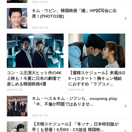
2026.08.03
キム・ウビン、韓国映画「瞳」VIP試写会に出
席！(PHOTO3枚)
2026.06.16
コン・ユ主演大ヒット作の4K
【週韓スケジュール】来週(6/2
上映も！今夏に日本の劇場で
9～)スタート！胸キュン補給
楽しめる韓国映画4選
におすすめ「ラブコメ...
2026.07.02
2026.06.26
キム・ヘス＆キム・ジフンら、coupang play
「今、不倫が問題ではありませ...
2026.07.28
【月韓スケジュール】「冬ソナ」日本特別版が
早くも登場！8月BS・CS放送 韓国映...