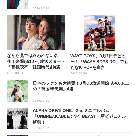
2026.07.31
ながら見では終われない名
WAYF BOYS、8月7日デビュ
作！来週(8/10～)放送スタート
ー！「WAYF BOYS DO」で新
「高視聴率」韓国時代劇4選
たなK-POPを宣言
2026.08.04
2026.08.06
日本のファンも大絶賛！8月CS放送開始 ★4.0以上
の「韓国時代劇」4選
2026.07.16
ALPHA DRIVE ONE、2ndミニアルバム
「UNBREAKABLE : 少年BEAST」新ビジュアル
解禁！
2026.08.06