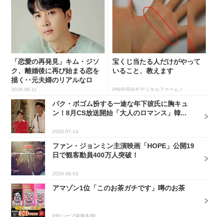
「恋愛の再発見」キム・ジソ
宝くじ当たる人だけがやって
ク、離婚後に再び始まる恋を
いること、教えます
描く･･元夫婦のリアルなロ
マ...
2026.06.11
PR(合同会社デジタルファーム )
パク・ボゴム扮する一途な年下彼氏に胸キュ
ン！8月CS放送開始「大人のロマンス」韓...
2026.07.14
ファン・ジョンミン主演映画「HOPE」公開19
日で観客動員400万人突破！
2026.08.03
アマゾン1位「このお茶ガチです」噂のお茶
PR(ハーブ健康本舗)