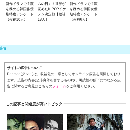
新作ドラマで主演
ムの日」！世界が
新作ドラマで主演
を務める韓国俳優
認めたK-POPイケ
を務める韓国女優
期待度アンケート
メン決定戦【候補
期待度アンケート
【候補10人】
18人】
【候補6人】
サイトの広告について
Danmee(ダンミ)は、収益化の一環としてオンライン広告を展開しており
ます。広告の内容(公序良俗を害するもの)や、可読性の低下につながる広
告に関するご意見はこちらの
フォーム
をご利用ください。
この記事と関連度が高いトピック