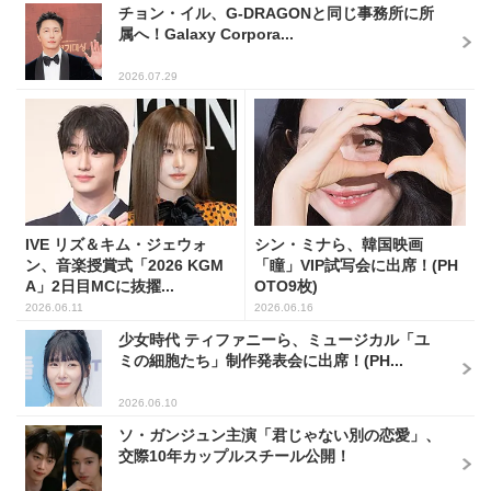
チョン・イル、G-DRAGONと同じ事務所に所
属へ！Galaxy Corpora...
2026.07.29
IVE リズ＆キム・ジェウォ
シン・ミナら、韓国映画
ン、音楽授賞式「2026 KGM
「瞳」VIP試写会に出席！(PH
A」2日目MCに抜擢...
OTO9枚)
2026.06.11
2026.06.16
少女時代 ティファニーら、ミュージカル「ユ
ミの細胞たち」制作発表会に出席！(PH...
2026.06.10
ソ・ガンジュン主演「君じゃない別の恋愛」、
交際10年カップルスチール公開！