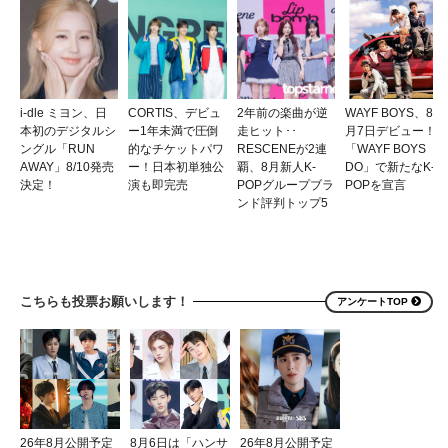
i-dle ミヨン、日
CORTIS、デビュ
2年前の楽曲が逆
WAYF BOYS、8
本初のデジタルシ
ー1年未満で圧倒
走ヒット･･
月7日デビュー！
ングル「RUN
的なチケットパワ
RESCENEが2連
「WAYF BOYS
AWAY」8/10発売
ー！日本初単独公
覇、8月新人K-
DO」で新たなK-
決定！
演も即完売
POPグループブラ
POPを宣言
ンド評判トップ5
こちらも投票お願いします！
アンケートTOP
26年8月公開予定
8月6日は「ハンサ
26年8月公開予定