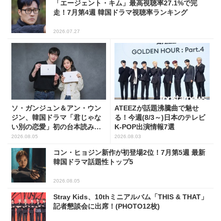
「エージェント・キム」最高視聴率27.1%で完
走！7月第4週 韓国ドラマ視聴率ランキング
2026.07.27
ソ・ガンジュン＆アン・ウン
ATEEZが話題沸騰曲で魅せ
ジン、韓国ドラマ「君じゃな
る！今週(8/3～)日本のテレビ
い別の恋愛」初の台本読み合
K-POP出演情報7選
わせで抜群のケミ
2026.08.05
2026.08.03
コン・ヒョジン新作が初登場2位！7月第5週 最新
韓国ドラマ話題性トップ5
2026.08.05
Stray Kids、10thミニアルバム「THIS & THAT」
記者懇談会に出席！(PHOTO12枚)