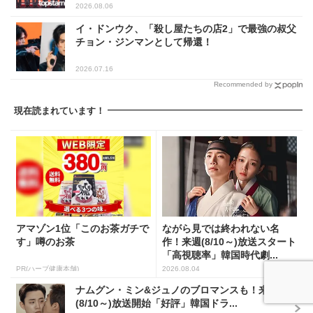
2026.08.06
イ・ドンウク、「殺し屋たちの店2」で最強の叔父
チョン・ジンマンとして帰還！
2026.07.16
Recommended by
現在読まれています！
アマゾン1位「このお茶ガチで
ながら見では終われない名
す」噂のお茶
作！来週(8/10～)放送スタート
「高視聴率」韓国時代劇...
PR(ハーブ健康本舗)
2026.08.04
ナムグン・ミン&ジュノのブロマンスも！来週
(8/10～)放送開始「好評」韓国ドラ...