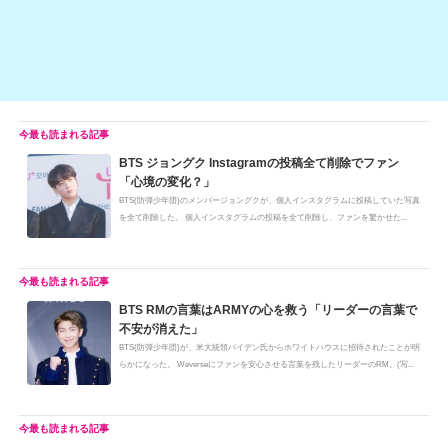
BTS ジョングク Instagramの投稿全て削除でファン
「心境の変化？」
BTS(防弾少年団)のメンバージョングクが、個人インスタグラムに投稿していた写真
を全て削除した。 個人インスタグラムの投稿を全て削除し、ファンを驚かせた...
BTS RMの言葉はARMYの心を救う「リーダーの言葉で
不安が消えた」
BTS(防弾少年団)が、米大統領バイデン氏からホワイトハウスに招待されたことが明
らかになった。 Weverseにファンを安心させる言葉を残したリーダーのRM。(写...