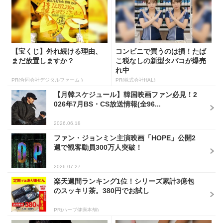
【宝くじ】外れ続ける理由、
コンビニで買うのは損！たば
まだ放置しますか？
こ税なしの新型タバコが爆売
れ中
PR(合同会社デジタルファーム )
PR(株式会社HAL)
【月韓スケジュール】韓国映画ファン必見！2
026年7月BS・CS放送情報(全96...
2026.06.18
ファン・ジョンミン主演映画「HOPE」公開2
週で観客動員300万人突破！
2026.07.27
楽天週間ランキング1位！シリーズ累計3億包
のスッキリ茶。380円でお試し
PR(ハーブ健康本舗)