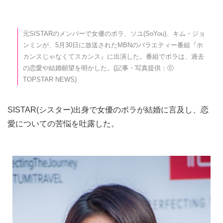
元SISTARのメンバーで女優のボラ、ソユ(SoYou)、キム・ジョ
ンミンが、5月30日に放送されたMBNのバラエティー番組『ホ
カンスじゃなくてスカンス』に出演した。番組でボラは、過去
の恋愛や結婚願望を明かした。(記事・写真提供：ⓒ
TOPSTAR NEWS)
SISTAR(シスター)出身で女優のボラが結婚に言及し、恋
愛についての苦悩を吐露した。