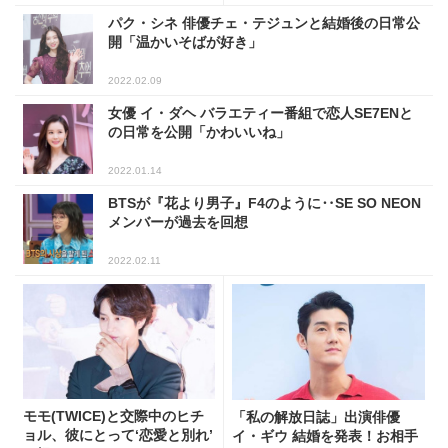
パク・シネ 俳優チェ・テジュンと結婚後の日常公
開「温かいそばが好き」
2022.02.09
女優 イ・ダヘ バラエティー番組で恋人SE7ENと
の日常を公開「かわいいね」
2022.01.14
BTSが『花より男子』F4のように‥SE SO NEON
メンバーが過去を回想
2022.02.11
モモ(TWICE)と交際中のヒチ
「私の解放日誌」出演俳優
ョル、彼にとって‘恋愛と別れ’
イ・ギウ 結婚を発表！お相手