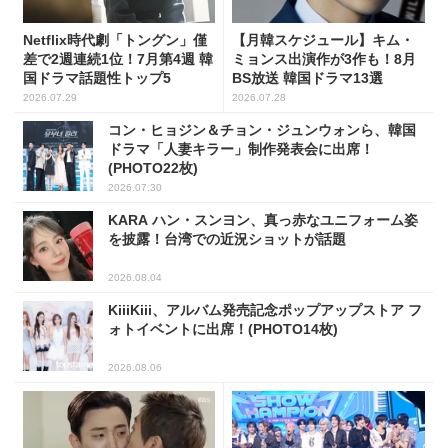
Netflix時代劇「トングン」僅
【月韓スケジュール】キム・
差で2週連続1位！7月第4週 韓
ミョンス出演作が3作も！8月
国ドラマ話題性トップ5
BS放送 韓国ドラマ13選
2026.07.29
2026.07.28
コン・ヒョジン＆チョン・ジュンウォンら、韓国
ドラマ「人妻キラー」制作発表会に出席！
(PHOTO22枚)
2026.07.30
KARA ハン・スンヨン、真っ赤なユニフォーム姿
を披露！台湾での近況ショットが話題
2026.08.04
KiiiKiii、アルバム発売記念ポップアップストア フ
ォトイベントに出席！(PHOTO14枚)
2026.08.06