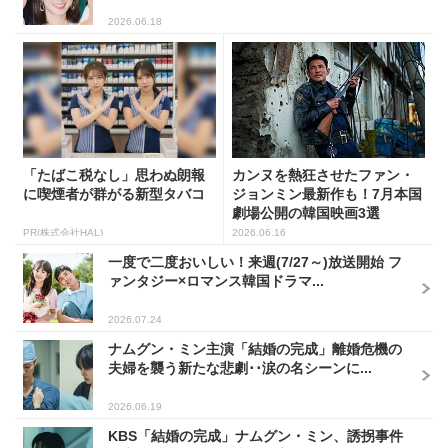
2026.06.18
「たばこ税なし」思わぬ朗報
カンヌを熱狂させたファン・
に喫煙者が群がる新型タバコ
ジョンミン最新作も！7月本国
劇場公開の韓国映画3選
PR(株式会社HAL)
2026.06.16
一度で二度おいしい！来週(7/27～)放送開始 フ
ァンタジー×ロマンス韓国ドラマ...
2026.07.24
ナムグン・ミン主演「結婚の完成」離婚危機の
夫婦を襲う新たな悲劇･･涙の名シーンに...
2026.06.19
KBS「結婚の完成」ナムグン・ミン、誘拐事件