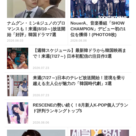
ナムグン・ミン&ジュノのブロ
NouerA、音楽番組「SHOW
マンスも！来週(8/10～)放送開
CHAMPION」デビュー初の1
始「好評」韓国ドラマ7選
位を獲得！(PHOTO9枚)
2026.08.03
2026.08.06
【週韓スケジュール】最新韓ドラから韓国映画ま
で！来週(7/27～) 日本初配信の注目作3選
2026.07.23
来週(7/27～)日本のテレビ放送開始！逆境を乗り
越える主人公が魅力の「韓国時代劇」3選
2026.07.23
RESCENEの勢い続く！8月新人K-POP個人ブラン
ド評判ランキングトップ5
2026.08.06