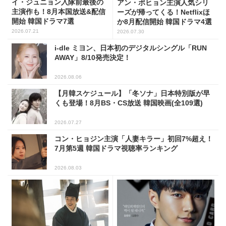
イ・ジュニョン入隊前最後の
アン・ボヒョン主演人気シリ
主演作も！8月本国放送&配信
ーズが帰ってくる！Netflixほ
開始 韓国ドラマ7選
か8月配信開始 韓国ドラマ4選
2026.07.21
2026.07.30
i-dle ミヨン、日本初のデジタルシングル「RUN
AWAY」8/10発売決定！
2026.08.06
【月韓スケジュール】「冬ソナ」日本特別版が早
くも登場！8月BS・CS放送 韓国映画(全109選)
2026.07.27
コン・ヒョジン主演「人妻キラー」初回7%超え！
7月第5週 韓国ドラマ視聴率ランキング
2026.08.03