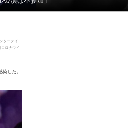
ール公演は不参加」
エンターテイ
型コロナウイ
に感染した。