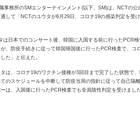
所属事務所のSMエンターテインメント(以下、SM)は、NCTの
通して「NCTのユウタが6月29日、コロナ19の感染判定を受
タは日本でのコンサート後、韓国に入国する前に行ったPCR
が、防疫手続きに従って韓国帰国後に行ったPCR検査で、コロ
ました」と伝えた。
タは、コロナ19のワクチン接種が3回目まで完了した状態で
べてのスケジュールを中断して防疫当局の指針に従って自己隔
バーは、入国後に行ったPCR検査でも全員陰性判定を受けまし