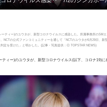
 新型コロナウイルス感染‥「7/2のシンガポ
ヌシーティー)のユウタが、新型コロナウイルスに感染した。所属事務所のSM
、NCTの公式ファンコミュニティーを通して「NCTのユウタが6月29日、新
判定を受けた」と明かした。(記事・写真提供：ⓒ TOPSTAR NEWS)
シーティー)のユウタが、新型コロナウイルス(以下、コロナ19)