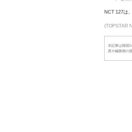
NCT 127
(TOPSTA
本記事は韓国Soc
真や編集物の提