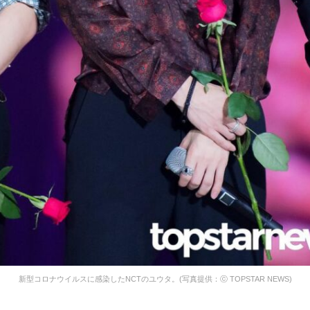
新型コロナウイルスに感染したNCTのユウタ。(写真提供：ⓒ TOPSTAR NEWS)