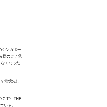
K』のシンガポー
皆様のご了承
きなくなった
全を最優先に
CITY‐ THE
えている。