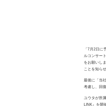
「7月2日に予定
ルコンサー
をお願いし
ことを知ら
最後に「当
考慮し、回
ユウタが所属して
LINK』を