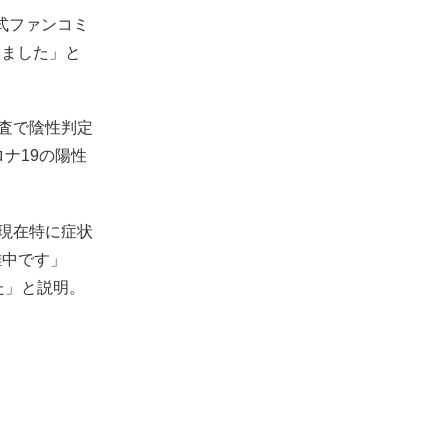
公式ファンコミ
けました」と
検査で陰性判定
ナ19の陽性
、現在特に症状
離中です」
た」と説明。