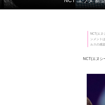
NCT ユウタ
NCT(エ
ンメントは
ルスの感染
NCT(エヌ