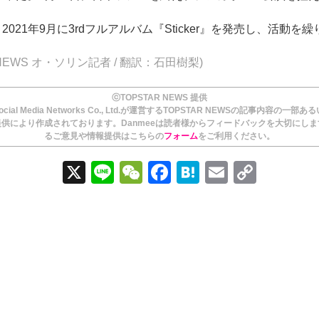
は、2021年9月に3rdフルアルバム『Sticker』を発売し、活動を
R NEWS オ・ソリン記者 / 翻訳：石田樹梨)
ⓒTOPSTAR NEWS 提供
ial Media Networks Co., Ltd.が運営するTOPSTAR NEWSの記事内容の一部
供により作成されております。Danmeeは読者様からフィードバックを大切にし
るご意見や情報提供はこちらの
フォーム
をご利用ください。
X
Li
W
F
H
E
C
n
e
a
at
m
o
e
C
c
e
ail
p
h
e
n
y
at
b
a
Li
o
n
o
k