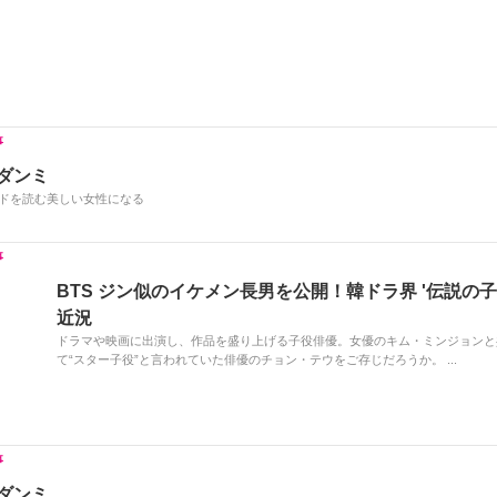
k
 ダンミ
ドを読む美しい女性になる
BTS ジン似のイケメン長男を公開！韓ドラ界 '伝説の子
近況
ドラマや映画に出演し、作品を盛り上げる子役俳優。女優のキム・ミンジョンと
て“スター子役”と言われていた俳優のチョン・テウをご存じだろうか。 ...
 ダンミ