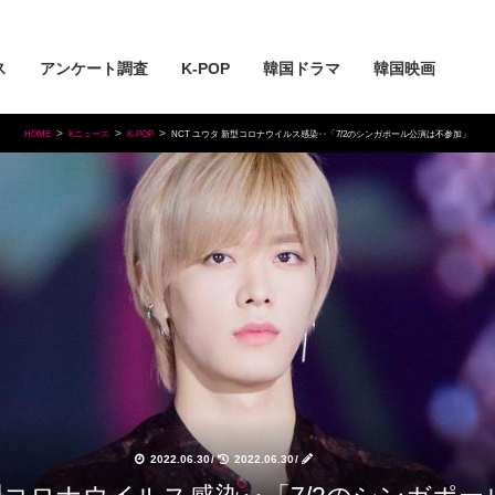
ス
アンケート調査
K-POP
韓国ドラマ
韓国映画
HOME
Kニュース
K-POP
NCT ユウタ 新型コロナウイルス感染‥「7/2のシンガポール公演は不参加」
2022.06.30
/
2022.06.30
/