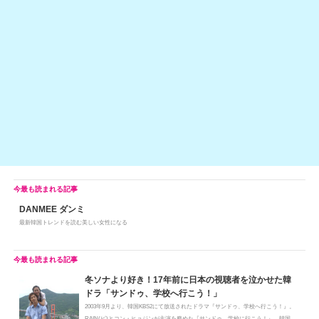
h
e
n
y
at
b
a
Li
o
n
o
k
k
DANMEE ダンミ
最新韓国トレンドを読む美しい女性になる
冬ソナより好き！17年前に日本の視聴者を泣かせた韓
ドラ「サンドゥ、学校へ行こう！」
2003年9月より、韓国KBS2にて放送されたドラマ『サンドゥ、学校へ行こう！』。
RAIN(ピ)とコン・ヒョジンが主演を務めた『サンドゥ、学校に行こう！』。韓国...