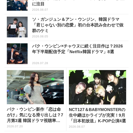
に注目
2026.08.07
ソ・ガンジュン＆アン・ウンジン、韓国ドラマ
「君じゃない別の恋愛」初の台本読み合わせで抜
群のケミ
2026.08.05
パク・ウンビン×チャウヌに続く注目作は？2026
年下半期配信予定「Netflix韓国ドラマ」8選
2026.07.28
パク・ウンビン新作「恋は命
NCT127＆BABYMONSTERの
がけ」気になる滑り出しは？7
生中継ほかライブが充実！9月
月第3週 韓国ドラマ視聴率ラ
「日本初放送」K-POP公演4選
ンキング
2026.07.20
2026.08.07