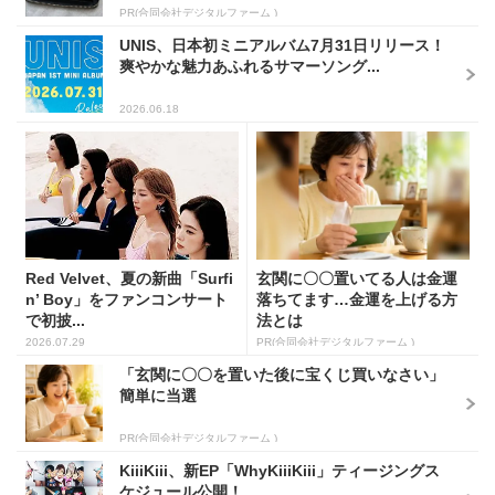
PR(合同会社デジタルファーム )
UNIS、日本初ミニアルバム7月31日リリース！
爽やかな魅力あふれるサマーソング...
2026.06.18
Red Velvet、夏の新曲「Surfi
玄関に〇〇置いてる人は金運
n’ Boy」をファンコンサート
落ちてます…金運を上げる方
で初披...
法とは
2026.07.29
PR(合同会社デジタルファーム )
「玄関に〇〇を置いた後に宝くじ買いなさい」
簡単に当選
PR(合同会社デジタルファーム )
KiiiKiii、新EP「WhyKiiiKiii」ティージングス
ケジュール公開！...