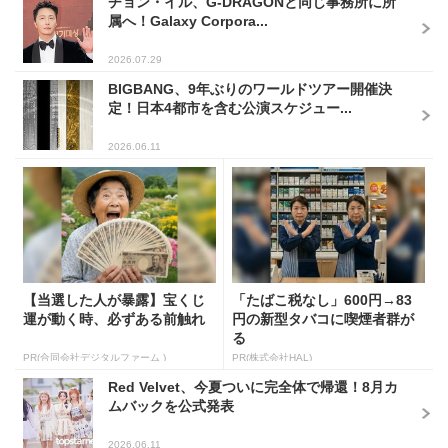
チョン・イル、G-DRAGONと同じ事務所に所
属へ！Galaxy Corpora...
2026.07.29
BIGBANG、9年ぶりのワールドツアー開催決
定！日本4都市を含む公演スケジュー...
2026.06.11
【当選した人が暴露】宝くじ
「たばこ税なし」600円→83
運が動く時、必ずある前触れ
円の新型タバコに喫煙者群が
る
PR(合同会社デジタルファーム )
PR(株式会社HAL)
Red Velvet、今夏ついに完全体で帰還！8月カ
ムバックを公式発表
2026.06.11