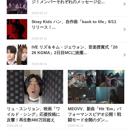
ジ！メンバーそれぞれのメッセージ公...
2026.06.12
Stray Kids ハン、自作曲「back to life」6/11
リリース！...
2026.06.11
IVE リズ＆キム・ジェウォン、音楽授賞式「20
26 KGMA」2日目MCに抜擢...
2026.06.11
リュ・スンリョン、映画「ワ
MEOVV、新曲「Hit ’Em」パ
イルド・シング」応援投稿に
フォーマンスビデオ公開！戦
反響！再生数480万回超え
闘モード全開のダン...
2026.06.12
2026.06.12