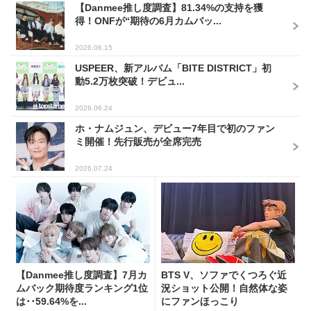
【Danmee推し度調査】81.34%の支持を獲
得！ONFが“期待の6月カムバッ...
2026.06.15
USPEER、新アルバム「BITE DISTRICT」初
動5.2万枚突破！デビュ...
2026.06.24
ホ・ナムジュン、デビュー7年目で初のファン
ミ開催！先行販売が全席完売
2026.07.24
【Danmee推し度調査】7月カ
BTS V、ソファでくつろぐ近
ムバック期待度ランキング1位
況ショット公開！自然体な姿
は･･59.64%を...
にファンほっこり