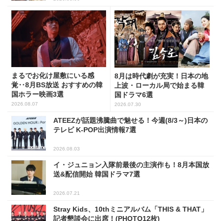
まるでお化け屋敷にいる感
8月は時代劇が充実！日本の地
覚‥8月BS放送 おすすめの韓
上波・ローカル局で始まる韓
国ホラー映画3選
国ドラマ6選
2026.08.07
2026.07.30
ATEEZが話題沸騰曲で魅せる！今週(8/3～)日本の
テレビ K-POP出演情報7選
2026.08.03
イ・ジュニョン入隊前最後の主演作も！8月本国放
送&配信開始 韓国ドラマ7選
2026.07.21
Stray Kids、10thミニアルバム「THIS & THAT」
記者懇談会に出席！(PHOTO12枚)