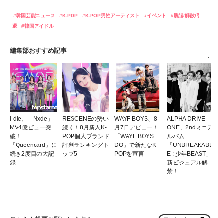
韓国芸能ニュース
K-POP
K-POP男性アーティスト
イベント
脱退/解散/引
退
韓国アイドル
編集部おすすめ記事
i-dle、「Nxde」
RESCENEの勢い
WAYF BOYS、8
ALPHA DRIVE
MV4億ビュー突
続く！8月新人K-
月7日デビュー！
ONE、2ndミニア
破！
POP個人ブランド
「WAYF BOYS
ルバム
「Queencard」に
評判ランキングト
DO」で新たなK-
「UNBREAKABL
続き2度目の大記
ップ5
POPを宣言
E : 少年BEAST」
録
新ビジュアル解
禁！