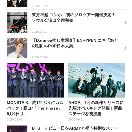
2026.06.16
東方神起 ユンホ、初のソロツアー開催決定！
ソウル公演は全席完売
2026.06.17
【Danmee推し度調査】ENHYPEN ニキ「26年
6月版 K-POP日本人男...
2026.07.06
MONSTA X、約1年ぶりにカム
AHOF、7月の新作リリースに
バック！新EP「The Phase」
先駆けバスキング開催！新曲
9月4日リ...
ステージを初披露
2026.08.07
2026.06.11
BTS、デビュー日をARMYと祝う特別なステー