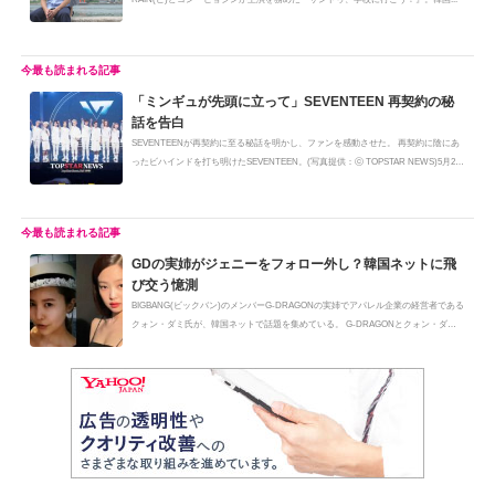
「ミンギュが先頭に立って」SEVENTEEN 再契約の秘
話を告白
SEVENTEENが再契約に至る秘話を明かし、ファンを感動させた。 再契約に陰にあ
ったビハインドを打ち明けたSEVENTEEN。(写真提供：ⓒ TOPSTAR NEWS)5月24
日、Wat...
GDの実姉がジェニーをフォロー外し？韓国ネットに飛
び交う憶測
BIGBANG(ビックバン)のメンバーG-DRAGONの実姉でアパレル企業の経営者である
クォン・ダミ氏が、韓国ネットで話題を集めている。 G-DRAGONとクォン・ダミ
氏（...