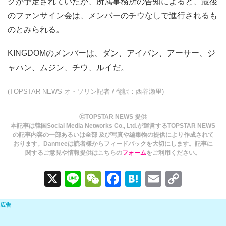
グが予定されていたが、所属事務所の告知によると、最後
のファンサイン会は、メンバーのチウなしで進行されるも
のとみられる。
KINGDOMのメンバーは、ダン、アイバン、アーサー、ジ
ャハン、ムジン、チウ、ルイだ。
(TOPSTAR NEWS オ・ソリン記者 / 翻訳：西谷瀬里)
ⓒTOPSTAR NEWS 提供
本記事は韓国Social Media Networks Co., Ltd.が運営するTOPSTAR NEWS
の記事内容の一部あるいは全部 及び写真や編集物の提供により作成されて
おります。Danmeeは読者様からフィードバックを大切にします。記事に
関するご意見や情報提供はこちらの
フォーム
をご利用ください。
X
Li
W
F
H
E
C
n
e
a
at
m
o
e
C
c
e
ail
p