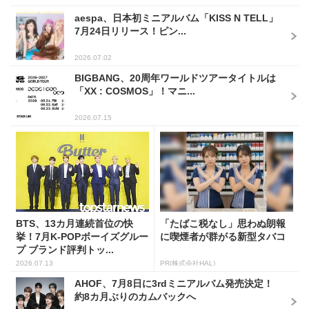
aespa、日本初ミニアルバム「KISS N TELL」
7月24日リリース！ピン...
2026.07.02
BIGBANG、20周年ワールドツアータイトルは
「XX : COSMOS」！マニ...
2026.07.15
BTS、13カ月連続首位の快
「たばこ税なし」思わぬ朗報
挙！7月K-POPボーイズグルー
に喫煙者が群がる新型タバコ
プ ブランド評判トッ...
2026.07.13
PR(株式会社HAL)
AHOF、7月8日に3rdミニアルバム発売決定！
約8カ月ぶりのカムバックへ