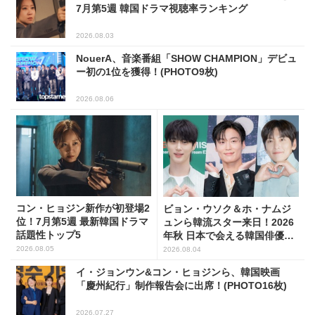
7月第5週 韓国ドラマ視聴率ランキング
2026.08.03
NouerA、音楽番組「SHOW CHAMPION」デビュ
ー初の1位を獲得！(PHOTO9枚)
2026.08.06
コン・ヒョジン新作が初登場2
ビョン・ウソク＆ホ・ナムジ
位！7月第5週 最新韓国ドラマ
ュンら韓流スター来日！2026
話題性トップ5
年秋 日本で会える韓国俳優10
人
2026.08.05
2026.08.04
イ・ジョンウン&コン・ヒョジンら、韓国映画
「慶州紀行」制作報告会に出席！(PHOTO16枚)
2026.07.27