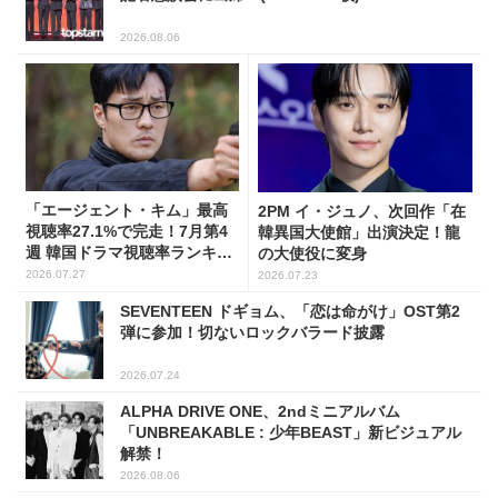
2026.08.06
「エージェント・キム」最高
2PM イ・ジュノ、次回作「在
視聴率27.1%で完走！7月第4
韓異国大使館」出演決定！龍
週 韓国ドラマ視聴率ランキン
の大使役に変身
グ
2026.07.27
2026.07.23
SEVENTEEN ドギョム、「恋は命がけ」OST第2
弾に参加！切ないロックバラード披露
2026.07.24
ALPHA DRIVE ONE、2ndミニアルバム
「UNBREAKABLE : 少年BEAST」新ビジュアル
解禁！
2026.08.06