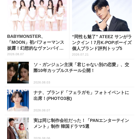
BABYMONSTER、
“同性も魅了” ATEEZ サンがラ
「MOON」初パフォーマンス
ンクイン！7月K-POPボーイズ
披露！幻想的なヴァンパイア
個人ブランド評判トップ5
の世界観を表現
2026.08.07
2026.07.21
ソ・ガンジュン主演「君じゃない別の恋愛」、交
際10年カップルスチール公開！
2026.08.03
ナナ、ブランド「フェラガモ」フォトイベントに
出席！(PHOTO3枚)
2026.08.07
実は同じ制作会社だった！「PANエンターテイン
メント」制作 韓国ドラマ5選
2026.08.06