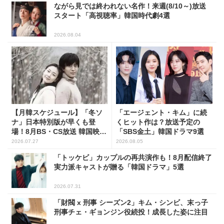
ながら見では終われない名作！来週(8/10～)放送
スタート「高視聴率」韓国時代劇4選
2026.08.04
【月韓スケジュール】「冬ソ
「エージェント・キム」に続
ナ」日本特別版が早くも登
くヒット作は？放送予定の
場！8月BS・CS放送 韓国映画
「SBS金土」韓国ドラマ9選
(全109選)
2026.07.27
2026.08.05
「トッケビ」カップルの再共演作も！8月配信終了
実力派キャストが贈る「韓国ドラマ」5選
2026.07.31
「財閥 x 刑事 シーズン2」キム・シンビ、末っ子
刑事チェ・ギョンジン役続投！成長した姿に注目