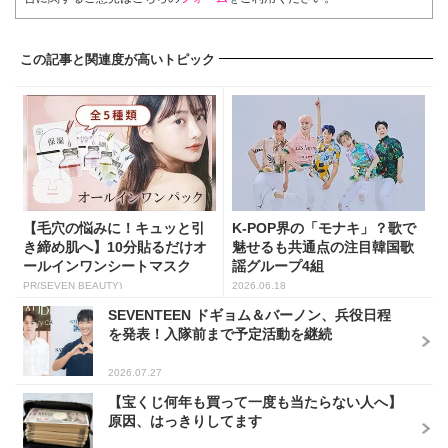
この記事と関連度が高いトピック
【毛穴の悩みに！キュッと引
K-POP界の「モナキ」？歌で
き締め肌へ】10分貼るだけオ
魅せるも共通点の注目韓国歌
ールインワンシートマスク
謡グループ4組
PR(SEVEN BEAUTY)
2026.06.18
SEVENTEEN ドギョム＆バーノン、兵役日程
を発表！入隊前まで予定活動を継続
2026.07.27
【宝くじ何年も買って一度も当たらない人へ】
原因、はっきりしてます