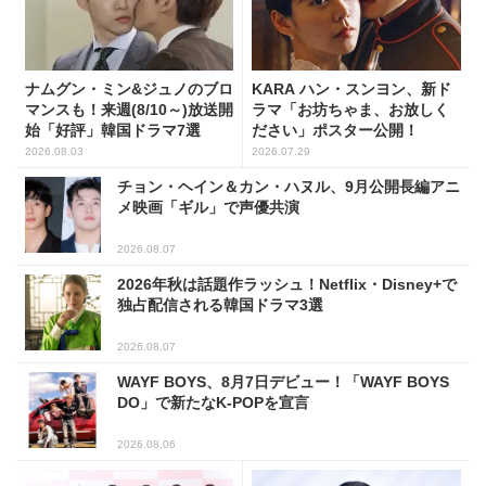
ナムグン・ミン&ジュノのブロ
KARA ハン・スンヨン、新ド
マンスも！来週(8/10～)放送開
ラマ「お坊ちゃま、お放しく
始「好評」韓国ドラマ7選
ださい」ポスター公開！
2026.08.03
2026.07.29
チョン・ヘイン＆カン・ハヌル、9月公開長編アニ
メ映画「ギル」で声優共演
2026.08.07
2026年秋は話題作ラッシュ！Netflix・Disney+で
独占配信される韓国ドラマ3選
2026.08.07
WAYF BOYS、8月7日デビュー！「WAYF BOYS
DO」で新たなK-POPを宣言
2026.08.06