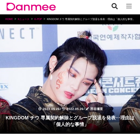
HOME
Kニュース
K-POP
KINGDOM チウ 専属契約解除とグループ脱退を発表‥理由は「個人的な事情」
K-POP
2022.05.26
/
2022.05.26
/
西谷瀬里
KINGDOM チウ 専属契約解除とグループ脱退を発表‥理由は
「個人的な事情」