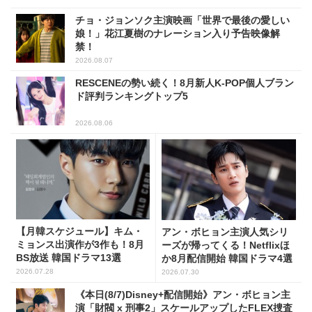
チョ・ジョンソク主演映画「世界で最後の愛しい
娘！」花江夏樹のナレーション入り予告映像解
禁！
2026.08.07
RESCENEの勢い続く！8月新人K-POP個人ブラン
ド評判ランキングトップ5
2026.08.06
【月韓スケジュール】キム・
アン・ボヒョン主演人気シリ
ミョンス出演作が3作も！8月
ーズが帰ってくる！Netflixほ
BS放送 韓国ドラマ13選
か8月配信開始 韓国ドラマ4選
2026.07.28
2026.07.30
《本日(8/7)Disney+配信開始》アン・ボヒョン主
演「財閥 x 刑事2」スケールアップしたFLEX捜査