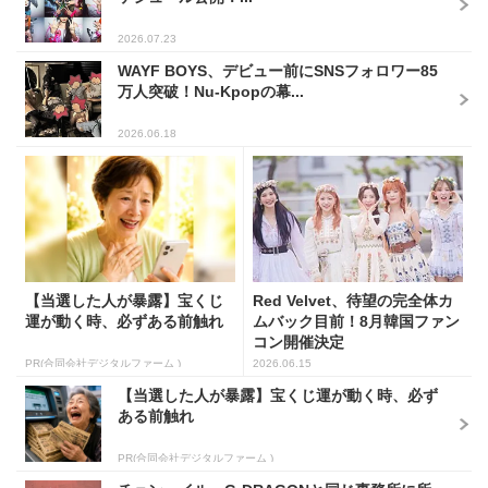
2026.07.23
WAYF BOYS、デビュー前にSNSフォロワー85
万人突破！Nu-Kpopの幕...
2026.06.18
【当選した人が暴露】宝くじ
Red Velvet、待望の完全体カ
運が動く時、必ずある前触れ
ムバック目前！8月韓国ファン
コン開催決定
PR(合同会社デジタルファーム )
2026.06.15
【当選した人が暴露】宝くじ運が動く時、必ず
ある前触れ
PR(合同会社デジタルファーム )