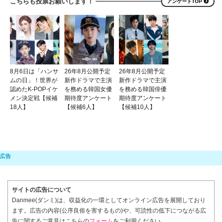
こちらも投票お願いします！
アンケートTOP
8月6日は「ハンサ
26年8月公開予定
26年8月公開予定
ムの日」！世界が
新作ドラマで主演
新作ドラマで主演
認めたK-POPイケ
を務める韓国女優
を務める韓国俳優
メン決定戦【候補
期待度アンケート
期待度アンケート
18人】
【候補6人】
【候補10人】
サイトの広告について
Danmee(ダンミ)は、収益化の一環としてオンライン広告を展開しており
ます。広告の内容(公序良俗を害するもの)や、可読性の低下につながる広
告に関するご意見はこちらの
フォーム
をご利用ください。