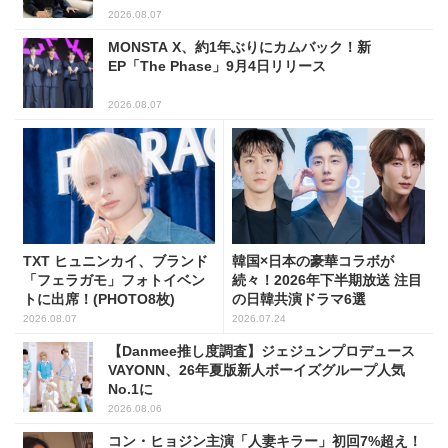
2026.08.07
MONSTA X、約1年ぶりにカムバック！新
EP「The Phase」9月4日リリース
2026.08.07
TXT ヒュニンカイ、ブランド
韓国×日本の豪華コラボが
「フェラガモ」フォトイベン
続々！2026年下半期放送 注目
トに出席！(PHOTO8枚)
の日韓共演ドラマ6選
2026.08.07
2026.07.24
【Danmee推し度調査】ジェジュンプロデュース
VAYONN、26年夏版新人ボーイズグループ人気
No.1に
2026.08.06
コン・ヒョジン主演「人妻キラー」初回7%超え！