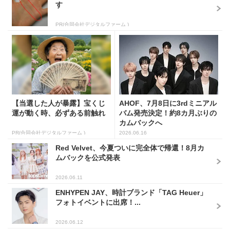
す
PR(合同会社デジタルファーム )
【当選した人が暴露】宝くじ
AHOF、7月8日に3rdミニアル
運が動く時、必ずある前触れ
バム発売決定！約8カ月ぶりの
カムバックへ
PR(合同会社デジタルファーム )
2026.06.16
Red Velvet、今夏ついに完全体で帰還！8月カ
ムバックを公式発表
2026.06.11
ENHYPEN JAY、時計ブランド「TAG Heuer」
フォトイベントに出席！...
2026.06.12