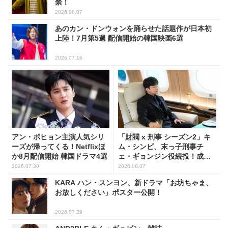
禁！
2026.08.07
あのカン・ドンウォンを踊らせた話題作が日本初
上陸！7月第5週 配信開始の韓国映画6選
2026.07.16
アン・ボヒョン主演人気シリ
「財閥 x 刑事 シーズン2」キ
ーズが帰ってくる！Netflixほ
ム・シンビ、末っ子刑事チ
か8月配信開始 韓国ドラマ4選
ェ・ギョンジン役続投！成長
した姿に注目
2026.07.30
2026.08.07
KARA ハン・スンヨン、新ドラマ「お坊ちゃま、
お放しください」ポスター公開！
2026.07.29