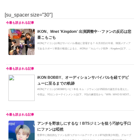
[su_spacer size=”30″]
iKON、Mnet 'Kingdom' 出演調整中‥ファンの反応は悲
喜こもごも
iKON(アイコン)が再びサバイバル番組に登場する？ 今月22日の午前、韓国メディア
であるスポーツ東亜の報道によると、iKONが『カムバック戦争：Kingdom(以下、...
iKON BOBBY、オーディションサバイバルを経てデビ
ューに至るまでの軌跡
iKON(アイコン)のBOBBY(バビ / 本名 キム・ジウォン)が25回目の誕生日を迎えた。
今回は、YGエンターテインメント(以下、YG)の練習生から『WIN : WHO IS NEXT...
アンチを野放しにするな！BTSジミンを狙う巧妙な手口
にファンは啞然
世界中に熱狂的なファンを持つグローバルアーティストBTS(防弾少年団)。グループ