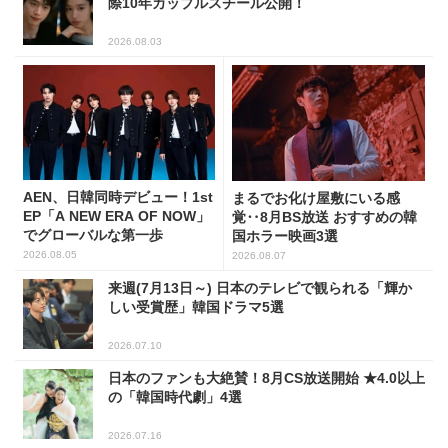
際10年カップルスチール公開！
2026.08.03
AEN、日韓同時デビュー！1st
まるでお化け屋敷にいる感
EP「A NEW ERA OF NOW」
覚‥8月BS放送 おすすめの韓
でグローバルな第一歩
国ホラー映画3選
2026.08.05
2026.08.07
来週(7月13日～) 日本のテレビで観られる「輝か
しい受賞歴」韓国ドラマ5選
2026.07.10
日本のファンも大絶賛！8月CS放送開始 ★4.0以上
の「韓国時代劇」4選
2026.07.16