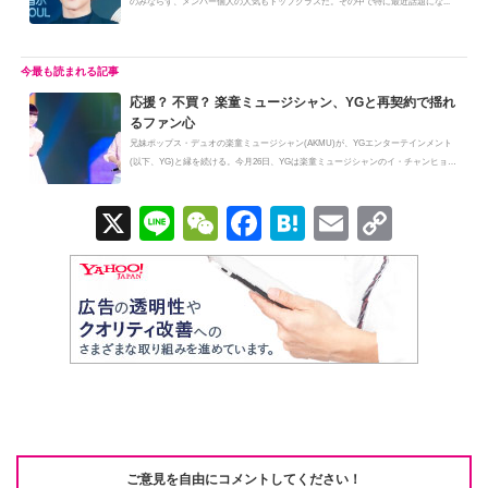
のみならず、メンバー個人の人気もトップクラスだ。その中で特に最近話題にな...
応援？ 不買？ 楽童ミュージシャン、YGと再契約で揺れ
るファン心
兄妹ポップス・デュオの楽童ミュージシャン(AKMU)が、YGエンターテインメント
(以下、YG)と縁を続ける。今月26日、YGは楽童ミュージシャンのイ・チャンヒョ
ク...
X
Li
W
F
H
E
C
n
e
a
at
m
o
e
C
c
e
ail
p
h
e
n
y
at
b
a
Li
o
n
o
k
k
ご意見を自由にコメントしてください！