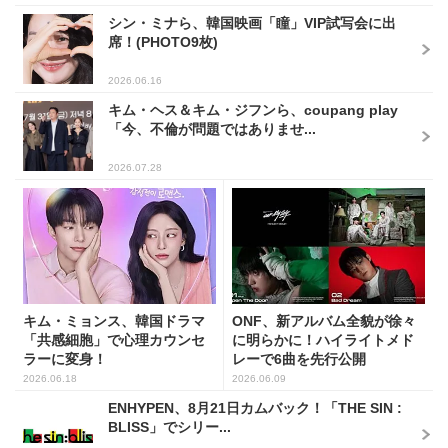
シン・ミナら、韓国映画「瞳」VIP試写会に出
席！(PHOTO9枚)
2026.06.16
キム・ヘス＆キム・ジフンら、coupang play
「今、不倫が問題ではありませ...
2026.07.28
キム・ミョンス、韓国ドラマ
ONF、新アルバム全貌が徐々
「共感細胞」で心理カウンセ
に明らかに！ハイライトメド
ラーに変身！
レーで6曲を先行公開
2026.06.18
2026.06.09
ENHYPEN、8月21日カムバック！「THE SIN :
BLISS」でシリー...