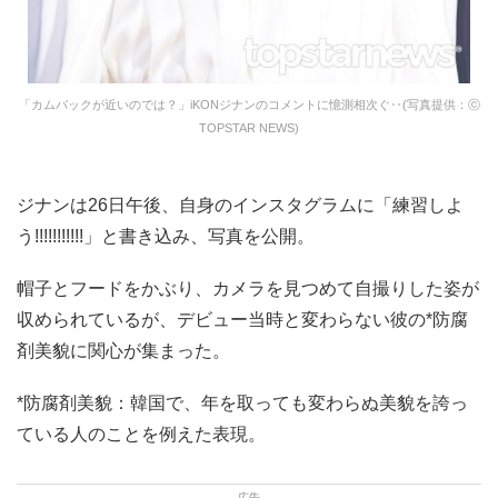
「カムバックが近いのでは？」iKONジナンのコメントに憶測相次ぐ‥(写真提供：ⓒ
TOPSTAR NEWS)
ジナンは26日午後、自身のインスタグラムに「練習しよ
う!!!!!!!!!!!」と書き込み、写真を公開。
帽子とフードをかぶり、カメラを見つめて自撮りした姿が
収められているが、デビュー当時と変わらない彼の*防腐
剤美貌に関心が集まった。
*防腐剤美貌：韓国で、年を取っても変わらぬ美貌を誇っ
ている人のことを例えた表現。