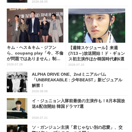
2026.08.05
キム・ヘス＆キム・ジフン
【週韓スケジュール】来週
ら、coupang play「今、不倫
(7/13～)放送開始！ド・ギョン
が問題ではありません」制作
ス初主演作ほか韓国時代劇6選
発表会に出席！(PHOTO15枚)
2026.07.28
2026.07.10
ALPHA DRIVE ONE、2ndミニアルバム
「UNBREAKABLE : 少年BEAST」新ビジュアル
解禁！
2026.08.06
イ・ジュニョン入隊前最後の主演作も！8月本国放
送&配信開始 韓国ドラマ7選
2026.07.21
ソ・ガンジュン主演「君じゃない別の恋愛」、交