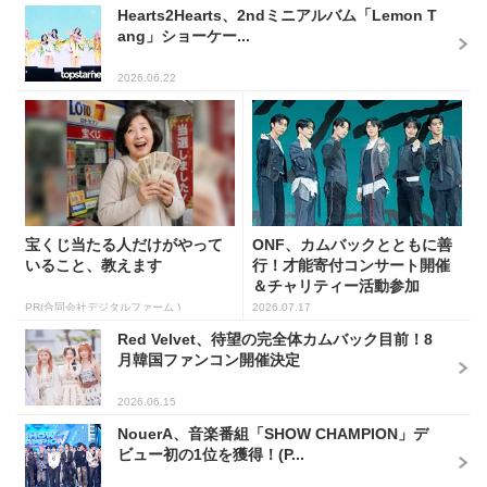
Hearts2Hearts、2ndミニアルバム「Lemon T
ang」ショーケー...
2026.06.22
宝くじ当たる人だけがやって
ONF、カムバックとともに善
いること、教えます
行！才能寄付コンサート開催
＆チャリティー活動参加
PR(合同会社デジタルファーム )
2026.07.17
Red Velvet、待望の完全体カムバック目前！8
月韓国ファンコン開催決定
2026.06.15
NouerA、音楽番組「SHOW CHAMPION」デ
ビュー初の1位を獲得！(P...