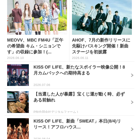
MEOVV、MBC FM4U「正午
AHOF、7月の新作リリースに
の希望曲 キム・シニョンで
先駆けバスキング開催！新曲
す」の収録に参加！(...
ステージを初披露
2026.06.10
2026.06.11
KISS OF LIFE、新たなスポイラー映像公開！8
月カムバックへの期待高まる
2026.07.06
【当選した人が暴露】宝くじ運が動く時、必ず
ある前触れ
PR(合同会社デジタルファーム )
KISS OF LIFE、新曲「SWEAT」本日(8/4)リ
リース！アフロハウス...
2026.08.04