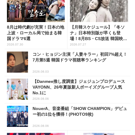
8月は時代劇が充実！日本の地
【月韓スケジュール】「冬ソ
上波・ローカル局で始まる韓
ナ」日本特別版が早くも登
国ドラマ6選
場！8月BS・CS放送 韓国映画
(全109選)
2026.07.30
2026.07.27
コン・ヒョジン主演「人妻キラー」初回7%超え！
7月第5週 韓国ドラマ視聴率ランキング
2026.08.03
【Danmee推し度調査】ジェジュンプロデュース
VAYONN、26年夏版新人ボーイズグループ人気
No.1に
2026.08.06
NouerA、音楽番組「SHOW CHAMPION」デビュ
ー初の1位を獲得！(PHOTO9枚)
2026.08.06