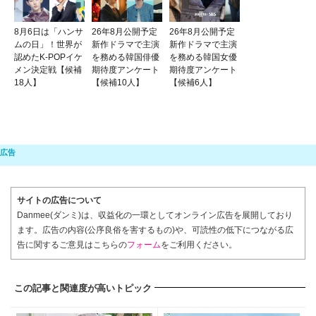
8月6日は「ハンサ
26年8月公開予定
26年8月公開予定
ムの日」！世界が
新作ドラマで主演
新作ドラマで主演
認めたK-POPイケ
を務める韓国俳優
を務める韓国女優
メン決定戦【候補
期待度アンケート
期待度アンケート
18人】
【候補10人】
【候補6人】
サイトの広告について
Danmee(ダンミ)は、収益化の一環としてオンライン広告を展開しており
ます。広告の内容(公序良俗を害するもの)や、可読性の低下につながる広
告に関するご意見はこちらの
フォーム
をご利用ください。
この記事と関連度が高いトピック