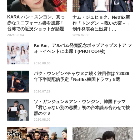
KARA ハン・スンヨン、真っ
ナム・ジュヒョク、Netflix新
赤なユニフォーム姿を披露！
作「トングン －呪いの宮－」
台湾での近況ショットが話題
制作発表会に出席！
(PHOTO17枚)
2026.08.04
2026.07.08
KiiiKiii、アルバム発売記念ポップアップストア フ
ォトイベントに出席！(PHOTO14枚)
2026.08.06
パク・ウンビン×チャウヌに続く注目作は？2026
年下半期配信予定「Netflix韓国ドラマ」8選
2026.07.28
ソ・ガンジュン＆アン・ウンジン、韓国ドラマ
「君じゃない別の恋愛」初の台本読み合わせで抜
群のケミ
2026.08.05