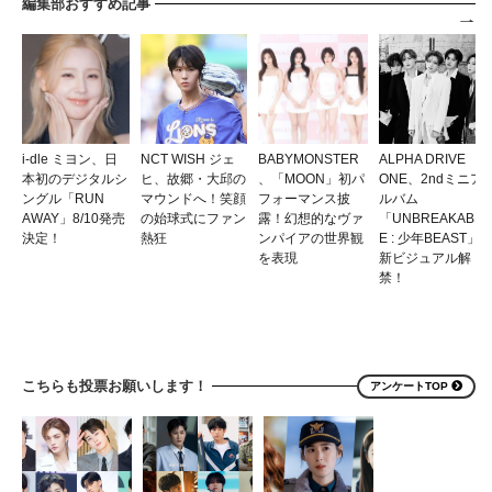
編集部おすすめ記事
i-dle ミヨン、日
NCT WISH ジェ
BABYMONSTER
ALPHA DRIVE
本初のデジタルシ
ヒ、故郷・大邱の
、「MOON」初パ
ONE、2ndミニア
ングル「RUN
マウンドへ！笑顔
フォーマンス披
ルバム
AWAY」8/10発売
の始球式にファン
露！幻想的なヴァ
「UNBREAKABL
決定！
熱狂
ンパイアの世界観
E : 少年BEAST」
を表現
新ビジュアル解
禁！
こちらも投票お願いします！
アンケートTOP