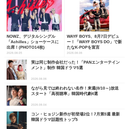
NOWZ、デジタルシングル
WAYF BOYS、8月7日デビュ
「Achilles」ショーケースに
ー！「WAYF BOYS DO」で新
出席！(PHOTO14枚)
たなK-POPを宣言
2026.08.05
2026.08.06
実は同じ制作会社だった！「PANエンターテイン
メント」制作 韓国ドラマ5選
2026.08.06
ながら見では終われない名作！来週(8/10～)放送
スタート「高視聴率」韓国時代劇4選
2026.08.04
コン・ヒョジン新作が初登場2位！7月第5週 最新
韓国ドラマ話題性トップ5