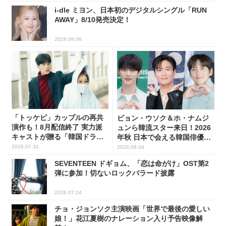
i-dle ミヨン、日本初のデジタルシングル「RUN
AWAY」8/10発売決定！
2026.08.06
「トッケビ」カップルの再共
ビョン・ウソク＆ホ・ナムジ
演作も！8月配信終了 実力派
ュンら韓流スター来日！2026
キャストが贈る「韓国ドラ
年秋 日本で会える韓国俳優10
マ」5選
人
2026.07.31
2026.08.04
SEVENTEEN ドギョム、「恋は命がけ」OST第2
弾に参加！切ないロックバラード披露
2026.07.24
チョ・ジョンソク主演映画「世界で最後の愛しい
娘！」花江夏樹のナレーション入り予告映像解