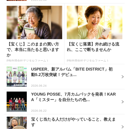
【宝くじ】このままの買い方
【宝くじ落選】外れ続ける流
で、本当に当たると思います
れ、ここで断ちませんか
か
PR(合同会社デジタルファーム )
PR(合同会社デジタルファーム )
USPEER、新アルバム「BITE DISTRICT」初
動5.2万枚突破！デビュ...
2026.06.24
YOUNG POSSE、7月カムバックを発表！KAR
A「ミスター」を自分たちの色...
2026.06.22
宝くじ当たる人だけがやっていること、教えま
す