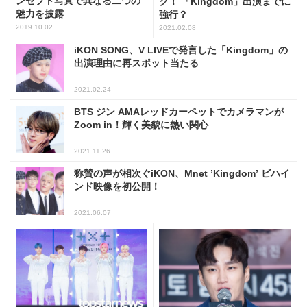
ンセプト写真で異なる二つの
ク！ 「Kingdom」出演までに
魅力を披露
強行？
2019.10.02
2021.02.08
iKON SONG、V LIVEで発言した「Kingdom」の
出演理由に再スポット当たる
2021.02.24
BTS ジン AMAレッドカーペットでカメラマンが
Zoom in！輝く美貌に熱い関心
2021.11.26
称賛の声が相次ぐiKON、Mnet ’Kingdom’ ビハイ
ンド映像を初公開！
2021.06.07