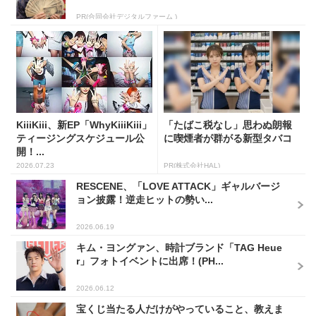
PR(合同会社デジタルファーム )
KiiiKiii、新EP「WhyKiiiKiii」
「たばこ税なし」思わぬ朗報
ティージングスケジュール公
に喫煙者が群がる新型タバコ
開！...
2026.07.23
PR(株式会社HAL)
RESCENE、「LOVE ATTACK」ギャルバージ
ョン披露！逆走ヒットの勢い...
2026.06.19
キム・ヨングァン、時計ブランド「TAG Heue
r」フォトイベントに出席！(PH...
2026.06.12
宝くじ当たる人だけがやっていること、教えま