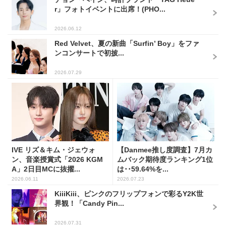
r」フォトイベントに出席！(PHO...
2026.06.12
Red Velvet、夏の新曲「Surfin’ Boy」をファ
ンコンサートで初披...
2026.07.29
IVE リズ＆キム・ジェウォ
【Danmee推し度調査】7月カ
ン、音楽授賞式「2026 KGM
ムバック期待度ランキング1位
A」2日目MCに抜擢...
は･･59.64%を...
2026.06.11
2026.07.23
KiiiKiii、ピンクのフリップフォンで彩るY2K世
界観！「Candy Pin...
2026.07.31