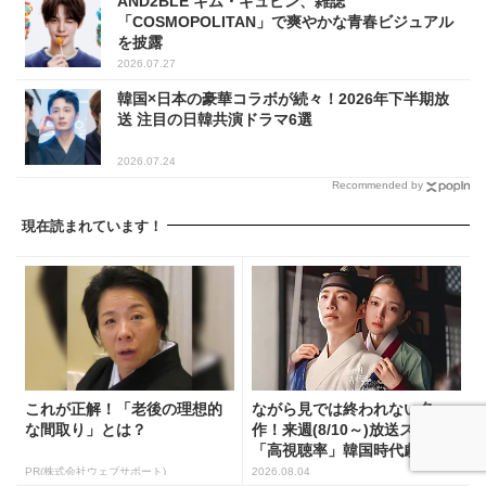
AND2BLE キム・ギュビン、雑誌
「COSMOPOLITAN」で爽やかな青春ビジュアル
を披露
2026.07.27
韓国×日本の豪華コラボが続々！2026年下半期放
送 注目の日韓共演ドラマ6選
2026.07.24
Recommended by
現在読まれています！
これが正解！「老後の理想的
ながら見では終われない名
な間取り」とは？
作！来週(8/10～)放送スタート
「高視聴率」韓国時代劇...
PR(株式会社ウェブサポート)
2026.08.04