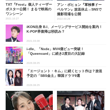
TXT『Frost』個人ティーザー
アン・ボヒョン『軍検事ドー
ポスター公開！ まるで映画の
ベルマン』放送休止→SNSで
ワンシーン
撮影現場を公開
2021.10.27
2022.03.29
iKON出身 B.I、メーリングサービス開始を案内！
K-POP界復帰は秒読み？
2021.03.08
i-dle、「Nxde」MV4億ビュー突破！
「Queencard」に続き2度目の大記録
2026.08.05
「エージェント・キム」に続くヒット作は？放送
予定の「SBS金土」韓国ドラマ9選
2026.08.05