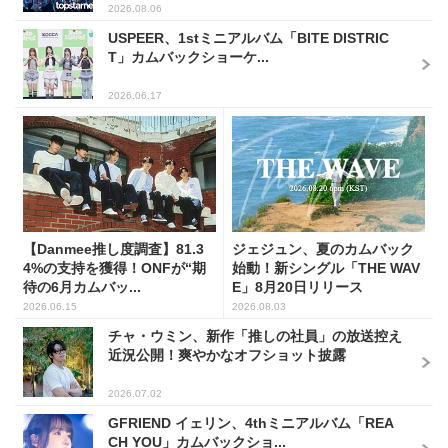
2026.08.06
USPEER、1stミニアルバム「BITE DISTRIC
T」カムバックショーケ...
2026.06.17
【Danmee推し度調査】81.3
ジェジュン、夏のカムバック
4%の支持を獲得！ONFが“期
始動！新シングル「THE WAV
待の6月カムバッ...
E」8月20日リリース
2026.06.15
2026.08.03
チャ・ウミン、新作「推しの社員」の放送控え
近況公開！爽やかなオフショット披露
2026.07.02
GFRIEND イェリン、4thミニアルバム「REA
CH YOU」カムバックショ...