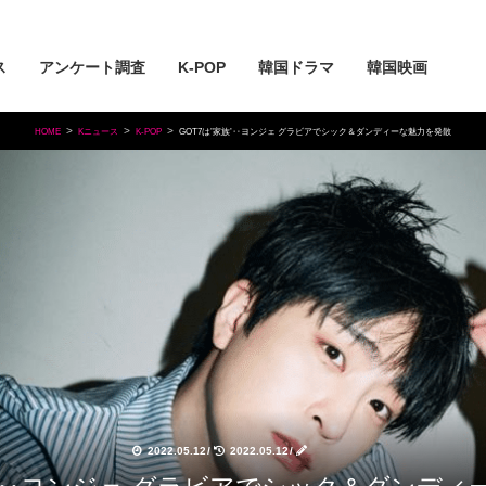
ス
アンケート調査
K-POP
韓国ドラマ
韓国映画
HOME
Kニュース
K-POP
GOT7は’家族’‥ヨンジェ グラビアでシック＆ダンディーな魅力を発散
2022.05.12
/
2022.05.12
/