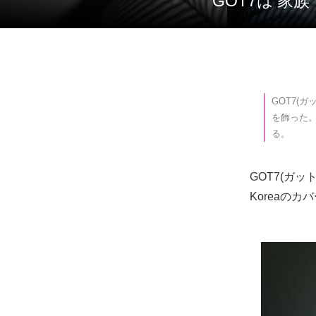
GOT7は’
GOT7(ガ
を飾った
る。
GOT7(ガッ
Koreaのカ