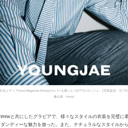
メディアtmrw Magazine Koreaのカバーを飾った GOT7のヨンジェ。(写真提供：ⓒ TOP
像出典：tmrw)
tmrwと共にしたグラビアで、様々なスタイルの衣装を完璧に
もダンディーな魅力を放った。また、ナチュラルなスタイルか