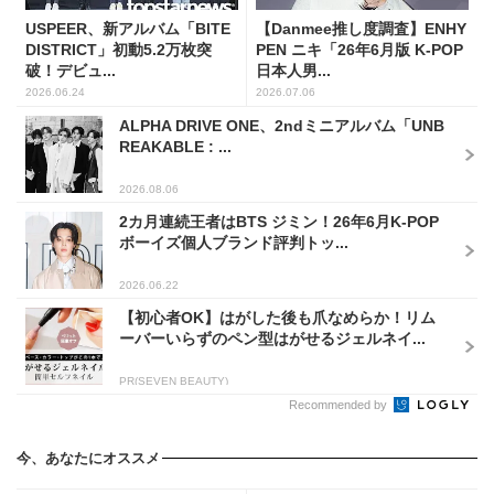
USPEER、新アルバム「BITE
【Danmee推し度調査】ENHY
DISTRICT」初動5.2万枚突
PEN ニキ「26年6月版 K-POP
破！デビュ...
日本人男...
2026.06.24
2026.07.06
ALPHA DRIVE ONE、2ndミニアルバム「UNB
REAKABLE : ...
2026.08.06
2カ月連続王者はBTS ジミン！26年6月K-POP
ボーイズ個人ブランド評判トッ...
2026.06.22
【初心者OK】はがした後も爪なめらか！リム
ーバーいらずのペン型はがせるジェルネイ...
PR(SEVEN BEAUTY)
Recommended by
今、あなたにオススメ