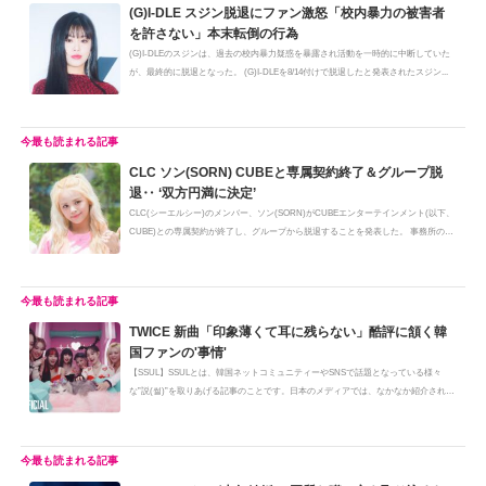
(G)I-DLE スジン脱退にファン激怒「校内暴力の被害者
を許さない」本末転倒の行為
(G)I-DLEのスジンは、過去の校内暴力疑惑を暴露され活動を一時的に中断していた
が、最終的に脱退となった。 (G)I-DLEを8/14付けで脱退したと発表されたスジン...
CLC ソン(SORN) CUBEと専属契約終了＆グループ脱
退‥ ‘双方円満に決定’
CLC(シーエルシー)のメンバー、ソン(SORN)がCUBEエンターテインメント(以下、
CUBE)との専属契約が終了し、グループから脱退することを発表した。 事務所の
専...
TWICE 新曲「印象薄くて耳に残らない」酷評に頷く韓
国ファンの'事情'
【SSUL】SSULとは、韓国ネットコミュニティーやSNSで話題となっている様々
な”説(썰)”を取りあげる記事のことです。日本のメディアでは、なかなか紹介されな
い...