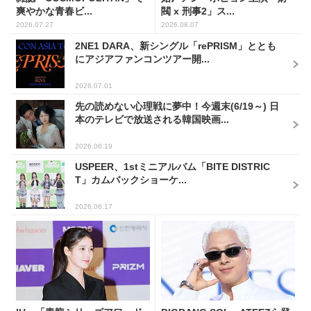
爽やかな青春ビ...
閥 x 刑事2」ス...
2026.07.27
2026.08.07
2NE1 DARA、新シングル「rePRISM」ととも
にアジアファンコンツアー開...
2026.07.01
先の読めない心理戦に夢中！今週末(6/19～) 日
本のテレビで放送される韓国映画...
2026.06.19
USPEER、1stミニアルバム「BITE DISTRIC
T」カムバックショーケ...
2026.06.17