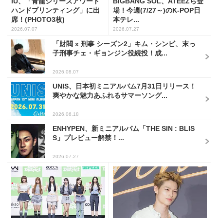
IU、「青龍シリーズアワード
BIGBANG SOL、ATEEZら登
ハンドプリンティング」に出
場！今週(7/27～)のK-POP日
席！(PHOTO3枚)
本テレ...
2026.07.07
2026.07.27
「財閥 x 刑事 シーズン2」キム・シンビ、末っ
子刑事チェ・ギョンジン役続投！成...
2026.08.07
UNIS、日本初ミニアルバム7月31日リリース！
爽やかな魅力あふれるサマーソング...
2026.06.18
ENHYPEN、新ミニアルバム「THE SIN : BLIS
S」プレビュー解禁！...
2026.07.27