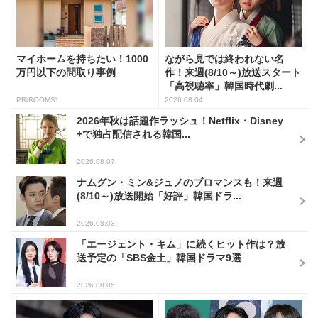
マイホームを持ちたい！1000
ながら見では終われない名
万円以下の間取り事例
作！来週(8/10～)放送スタート
「高視聴率」韓国時代劇...
PR(ROOMS)
2026.08.04
2026年秋は話題作ラッシュ！Netflix・Disney
+で独占配信される韓国...
2026.08.07
ナムグン・ミン&ジュノのブロマンスも！来週
(8/10～)放送開始「好評」韓国ドラ...
2026.08.03
「エージェント・キム」に続くヒット作は？放
送予定の「SBS金土」韓国ドラマ9選
2026.08.05