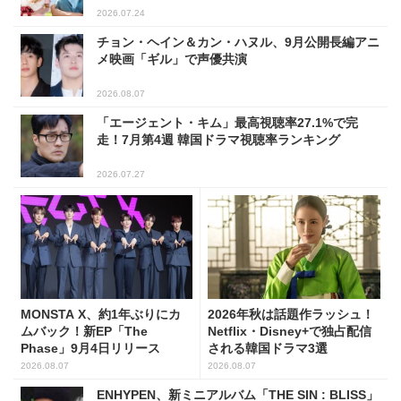
2026.07.24
チョン・ヘイン＆カン・ハヌル、9月公開長編アニ
メ映画「ギル」で声優共演
2026.08.07
「エージェント・キム」最高視聴率27.1%で完
走！7月第4週 韓国ドラマ視聴率ランキング
2026.07.27
MONSTA X、約1年ぶりにカ
2026年秋は話題作ラッシュ！
ムバック！新EP「The
Netflix・Disney+で独占配信
Phase」9月4日リリース
される韓国ドラマ3選
2026.08.07
2026.08.07
ENHYPEN、新ミニアルバム「THE SIN : BLISS」