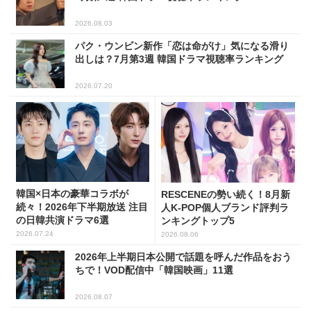
2026.08.03
パク・ウンビン新作「恋は命がけ」気になる滑り
出しは？7月第3週 韓国ドラマ視聴率ランキング
2026.07.20
韓国×日本の豪華コラボが
RESCENEの勢い続く！8月新
続々！2026年下半期放送 注目
人K-POP個人ブランド評判ラ
の日韓共演ドラマ6選
ンキングトップ5
2026.07.24
2026.08.06
2026年上半期日本公開で話題を呼んだ作品をおう
ちで！VOD配信中「韓国映画」11選
2026.08.07