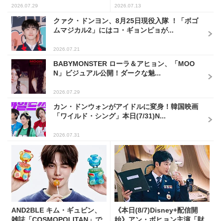
2026.07.29
2026.07.13
クァク・ドンヨン、8月25日現役入隊 ！「ボゴ
ムマジカル2」にはコ・ギョンピョが...
2026.07.21
BABYMONSTER ローラ＆アヒョン、「MOO
N」ビジュアル公開！ダークな魅...
2026.07.29
カン・ドンウォンがアイドルに変身！韓国映画
「ワイルド・シング」本日(7/31)N...
2026.07.31
AND2BLE キム・ギュビン、
《本日(8/7)Disney+配信開
雑誌「COSMOPOLITAN」で
始》アン・ボヒョン主演「財