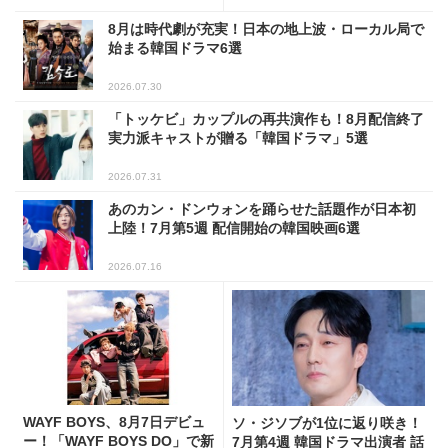
8月は時代劇が充実！日本の地上波・ローカル局で
始まる韓国ドラマ6選
2026.07.30
「トッケビ」カップルの再共演作も！8月配信終了
実力派キャストが贈る「韓国ドラマ」5選
2026.07.31
あのカン・ドンウォンを踊らせた話題作が日本初
上陸！7月第5週 配信開始の韓国映画6選
2026.07.16
WAYF BOYS、8月7日デビュ
ソ・ジソブが1位に返り咲き！
ー！「WAYF BOYS DO」で新
7月第4週 韓国ドラマ出演者 話