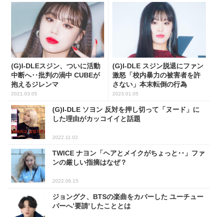
(G)I-DLEスジン、ついに活動
(G)I-DLE スジン脱退にファン
中断へ‥批判の渦中 CUBEが
激怒「校内暴力の被害者を許
抱えるジレンマ
さない」本末転倒の行為
2021.03.05
2023.01.05
(G)I-DLE ソヨン 反対を押し切って「ヌード」に
した理由がカッコイイと話題
2022.11.02
TWICE ナヨン「ヘアとメイクがちょっと･･」ファ
ンの厳しい指摘はなぜ？
2022.06.15
ジョングク、BTSの楽曲をカバーした ユーチュー
バーへ’要請’したこととは