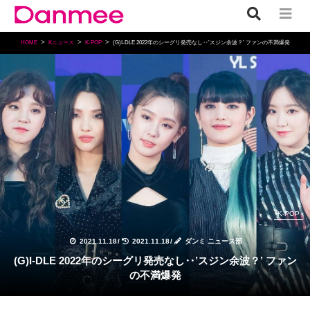
HOME
Kニュース
K-POP
(G)I-DLE 2022年のシーグリ発売なし‥’スジン余波？’ ファンの不満爆発
K-POP
2021.11.18
/
2021.11.18
/
ダンミ ニュース部
(G)I-DLE 2022年のシーグリ発売なし‥’スジン余波？’ ファン
の不満爆発