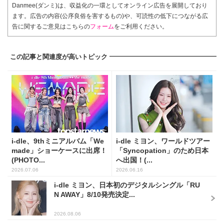
Danmee(ダンミ)は、収益化の一環としてオンライン広告を展開しており
ます。広告の内容(公序良俗を害するもの)や、可読性の低下につながる広
告に関するご意見はこちらの
フォーム
をご利用ください。
この記事と関連度が高いトピック
i-dle、9thミニアルバム「We
i-dle ミヨン、ワールドツアー
made」ショーケースに出席！
「Syncopation」のため日本
(PHOTO...
へ出国！(...
2026.07.06
2026.06.16
i-dle ミヨン、日本初のデジタルシングル「RU
N AWAY」8/10発売決定...
2026.08.06