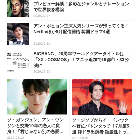
プレビュー解禁！多彩なジャンルとナレーション
で世界観を構築
2026.07.27
アン・ボヒョン主演人気シリーズが帰ってくる！
Netflixほか8月配信開始 韓国ドラマ4選
2026.07.30
BIGBANG、20周年ワールドツアータイトルは
「XX : COSMOS」！マニラ追加で19都市・33公
演に
2026.07.15
ソ・ガンジュン、アン・ウン
ソ・ジソブからイ・ドンウク
ジンと交際10年の恋人に変
へ首位バトンタッチ！7月第5
身！「君じゃない別の恋愛」
週 韓ドラ出演者 話題性トップ
でロマンス復帰
5
2026.08.10
2026.08.05