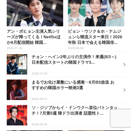
アン・ボヒョン主演人気シリ
ビョン・ウソク＆ホ・ナムジ
ーズが帰ってくる！Netflixほ
ュンら韓流スター来日！2026
か8月配信開始 韓国...
年秋 日本で会える韓国俳...
2026.07.30
2026.08.04
チョン・へイン2年ぶりの主演作！来週(8/3～)
日本配信スタートの韓国ドラマ3...
2026.07.29
まるでお化け屋敷にいる感覚‥8月BS放送 お
すすめの韓国ホラー映画3選
2026.08.07
ソ・ジソブからイ・ドンウクへ首位バトンタッ
チ！7月第5週 韓ドラ出演者 話題性ト...
2026.08.05