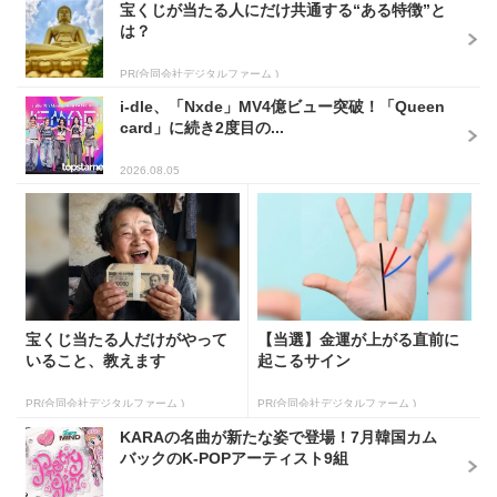
宝くじが当たる人にだけ共通する“ある特徴”と
は？
PR(合同会社デジタルファーム )
i-dle、「Nxde」MV4億ビュー突破！「Queen
card」に続き2度目の...
2026.08.05
宝くじ当たる人だけがやって
【当選】金運が上がる直前に
いること、教えます
起こるサイン
PR(合同会社デジタルファーム )
PR(合同会社デジタルファーム )
KARAの名曲が新たな姿で登場！7月韓国カム
バックのK-POPアーティスト9組