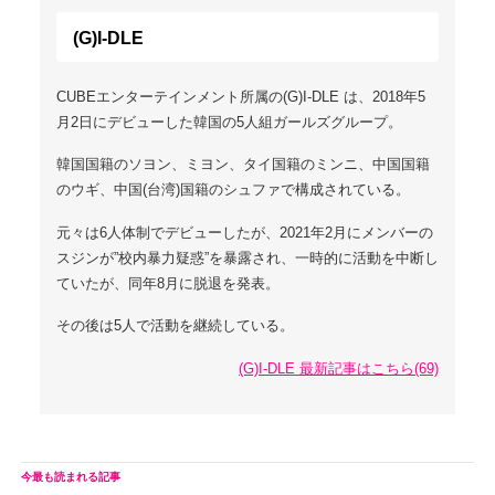
(G)I-DLE
CUBEエンターテインメント所属の(G)I-DLE は、2018年5
月2日にデビューした韓国の5人組ガールズグループ。
韓国国籍のソヨン、ミヨン、タイ国籍のミンニ、中国国籍
のウギ、中国(台湾)国籍のシュファで構成されている。
元々は6人体制でデビューしたが、2021年2月にメンバーの
スジンが”校内暴力疑惑”を暴露され、一時的に活動を中断し
ていたが、同年8月に脱退を発表。
その後は5人で活動を継続している。
(G)I-DLE 最新記事はこちら(69)