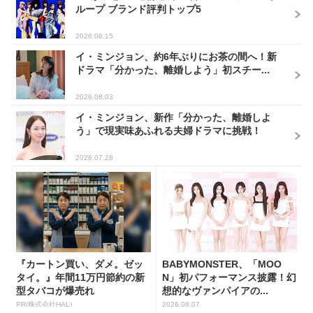
ループ ブランド評判トップ5
2026.06.15
イ・ミンジョン、約6年ぶりにお茶の間へ！新
ドラマ「分かった、離婚しよう」初スチー...
2026.08.03
イ・ミンジョン、新作「分かった、離婚しよ
う」で現実味あふれる夫婦ドラマに挑戦！
2026.07.28
『カートン買い、ダメ。ゼッ
BABYMONSTER、「MOO
タイ。』年間11万円節約の新
N」初パフォーマンス披露！幻
型タバコが爆売れ
想的なヴァンパイアの...
PR(株式会社HAL)
2026.08.07