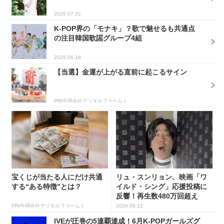
2026.07.02
K-POP界の「モナキ」？歌で魅せるも共通点
の注目韓国歌謡グループ4組
2026.06.18
【当選】金運が上がる直前に起こるサイン
PR(合同会社デジタルファーム )
宝くじが当たる人にだけ共通
リュ・スンリョン、映画「ワ
する“ある特徴”とは？
イルド・シング」応援投稿に
反響！再生数480万回超え
PR(合同会社デジタルファーム )
2026.06.12
IVEが圧巻の5連覇達成！6月K-POPガールズグ