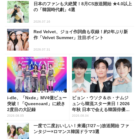
日本のファンも大絶賛！8月CS放送開始 ★4.0以上
の「韓国時代劇」4選
2026.07.16
Red Velvet、ジョイ作詞曲も収録！約2年ぶり新
作「Velvet Summer」注目ポイント
2026.07.31
i-dle、「Nxde」MV4億ビュー
ビョン・ウソク＆ホ・ナムジ
突破！「Queencard」に続き
ュンら韓流スター来日！2026
2度目の大記録
年秋 日本で会える韓国俳優10
人
2026.08.05
2026.08.04
一度で二度おいしい！来週(7/27～)放送開始 ファ
ンタジー×ロマンス韓国ドラマ3選