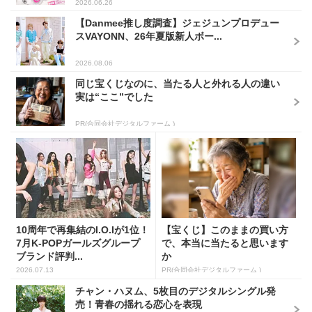
2026.06.26
【Danmee推し度調査】ジェジュンプロデュー
スVAYONN、26年夏版新人ボー...
2026.08.06
同じ宝くじなのに、当たる人と外れる人の違い
実は“ここ”でした
PR(合同会社デジタルファーム )
10周年で再集結のI.O.Iが1位！
【宝くじ】このままの買い方
7月K-POPガールズグループ
で、本当に当たると思います
ブランド評判...
か
2026.07.13
PR(合同会社デジタルファーム )
チャン・ハヌム、5枚目のデジタルシングル発
売！青春の揺れる恋心を表現