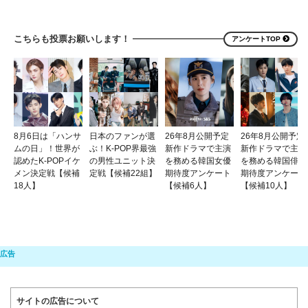
こちらも投票お願いします！
アンケートTOP
8月6日は「ハンサ
日本のファンが選
26年8月公開予定
26年8月公開予定
ムの日」！世界が
ぶ！K-POP界最強
新作ドラマで主演
新作ドラマで主演
認めたK-POPイケ
の男性ユニット決
を務める韓国女優
を務める韓国俳優
メン決定戦【候補
定戦【候補22組】
期待度アンケート
期待度アンケート
18人】
【候補6人】
【候補10人】
サイトの広告について