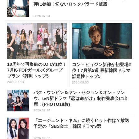
弾に参加！切ないロックバラード披露
2026.07.24
10周年で再集結のI.O.Iが1位！
コン・ヒョジン新作が初登場2
7月K-POPガールズグループ
位！7月第5週 最新韓国ドラマ
ブランド評判トップ5
話題性トップ5
2026.07.13
2026.08.05
パク・ウンビン＆ヤン・セジョン＆オン・ソン
ウ、tvN新ドラマ「恋は命がけ」制作発表会に出
席！(PHOTO18枚)
2026.07.14
「エージェント・キム」に続くヒット作は？放送
予定の「SBS金土」韓国ドラマ9選
2026.08.05