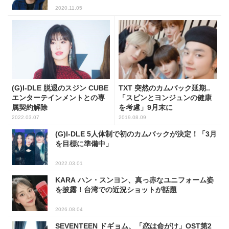
2020.11.05
(G)I-DLE 脱退のスジン CUBE
TXT 突然のカムバック延期..
エンターテインメントとの専
「スビンとヨンジュンの健康
属契約解除
を考慮」9月末に
2022.03.07
2019.08.09
(G)I-DLE 5人体制で初のカムバックが決定！「3月
を目標に準備中」
2022.03.01
KARA ハン・スンヨン、真っ赤なユニフォーム姿
を披露！台湾での近況ショットが話題
2026.08.04
SEVENTEEN ドギョム、「恋は命がけ」OST第2