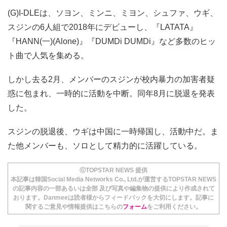
(G)I-DLEは、ソヨン、ミンニ、ミヨン、シュファ、ウギ、
スジンの6人組で2018年にデビューし、『LATATA』
『HANN(一)(Alone)』『DUMDi DUMDi』など多数のヒッ
ト曲で人気を集める。
しかし去る2月、メンバーのスジンが校内暴力の加害者疑
惑に包まれ、一時的に活動を中断。同年8月に脱退を発表
した。
スジンの脱退後、ウギは中国に一時帰国し、活動中だ。ま
た他メンバーも、ソロとして精力的に活躍している。
ⓒTOPSTAR NEWS 提供
本記事は韓国Social Media Networks Co., Ltd.が運営するTOPSTAR NEWS
の記事内容の一部あるいは全部 及び写真や編集物の提供により作成されて
おります。Danmeeは読者様からフィードバックを大切にします。記事に
関するご意見や情報提供はこちらの
フォーム
をご利用ください。