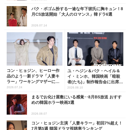
パク・ボゴム扮する一途な年下彼氏に胸キュン！8
月CS放送開始「大人のロマンス」韓ドラ6選
2026.07.14
コン・ヒョジン、ヒーロー作
ユ・ヘジン＆パク・ヘイル＆
品のよう･･新ドラマ「人妻キ
イ・ミンホ、韓国映画「暗殺
ラー」ワーキングマザーに変
者(たち)」制作報告会に出席！
身
(PHOTO8枚)
2026.07.24
2026.08.10
まるでお化け屋敷にいる感覚‥8月BS放送 おすす
めの韓国ホラー映画3選
2026.08.07
コン・ヒョジン主演「人妻キラー」初回7%超え！
7月第5週 韓国ドラマ視聴率ランキング