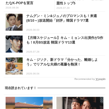
たなK-POPを宣言
題性トップ5
2026.08.06
2026.07.29
ナムグン・ミン&ジュノのブロマンスも！来週
(8/10～)放送開始「好評」韓国ドラマ7選
2026.08.03
【月韓スケジュール】キム・ミョンス出演作が3作
も！8月BS放送 韓国ドラマ13選
2026.07.28
キム・ジソク、新ドラマ「分かった、離婚しよ
う」でリアルな夫婦の葛藤を熱演！
2026.08.04
Recommended by
現在読まれています！