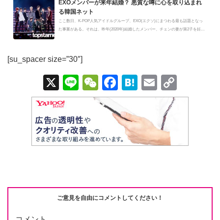
EXOメンバーが来年結婚？ 悪質な噂に心を取り込まれ
る韓国ネット
ここ数日、K-POP人気アイドルグループ、EXO(エクソ)にまつわる最も話題となっ
た事案がある。それは、昨年(2020年)結婚したメンバー、チェンの妻が第2子を妊
娠...
[su_spacer size=”30″]
X
Li
W
F
H
E
C
n
e
a
at
m
o
e
C
c
e
ail
p
h
e
n
y
at
b
a
Li
o
n
o
k
k
ご意見を自由にコメントしてください！