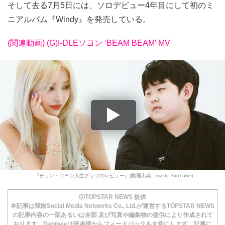
そして去る7月5日には、ソロデビュー4年目にして初のミ
ニアルバム『Windy』を発売している。
(関連動画) (G)I-DLEソヨン ‘BEAM BEAM’ MV
『チョン・ソヨン人生グラフのレビュー』(動画出典：kizzle YouTube)
ⓒTOPSTAR NEWS 提供
本記事は韓国Social Media Networks Co., Ltd.が運営するTOPSTAR NEWS
の記事内容の一部あるいは全部 及び写真や編集物の提供により作成されて
おります。Danmeeは読者様からフィードバックを大切にします。記事に