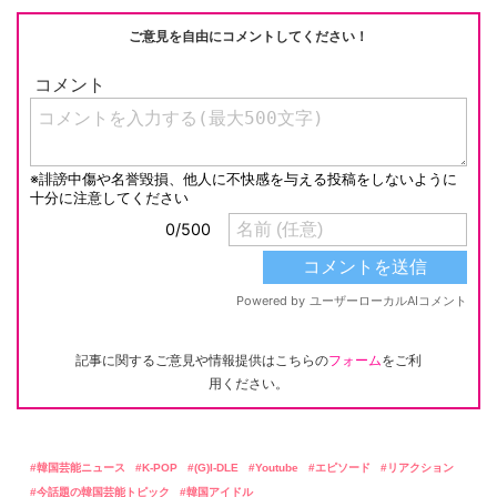
k
ご意見を自由にコメントしてください！
記事に関するご意見や情報提供はこちらの
フォーム
をご利
用ください。
韓国芸能ニュース
K-POP
(G)I-DLE
Youtube
エピソード
リアクション
今話題の韓国芸能トピック
韓国アイドル