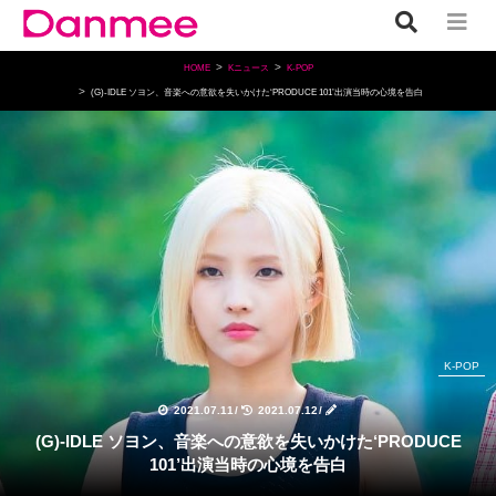
HOME
Kニュース
K-POP
(G)-IDLE ソヨン、音楽への意欲を失いかけた‘PRODUCE 101’出演当時の心境を告白
K-POP
2021.07.11
/
2021.07.12
/
(G)-IDLE ソヨン、音楽への意欲を失いかけた‘PRODUCE
101’出演当時の心境を告白