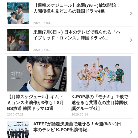
【週韓スケジュール】来週(7/6～)放送開始！
人間模様も見どころの韓国ドラマ4選
2026.07.03
来週(7月6日～) 日本のテレビで観られる「ハ
イブリッド・ロマンス」韓国ドラマ6...
2026.07.01
【月韓スケジュール】キム・
K-POP界の「モナキ」？歌で
ミョンス出演作が3作も！8月
魅せるも共通点の注目韓国歌
BS放送 韓国ドラマ13選
謡グループ4組
2026.07.28
2026.06.18
ATEEZが話題沸騰曲で魅せる！今週(8/3～)日
本のテレビ K-POP出演情報...