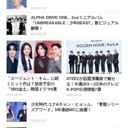
2026.07.29
ALPHA DRIVE ONE、2ndミニアルバム
「UNBREAKABLE : 少年BEAST」新ビジュアル
解禁！
2026.08.06
「エージェント・キム」に続
ATEEZが話題沸騰曲で魅せ
くヒット作は？放送予定の
る！今週(8/3～)日本のテレビ
「SBS金土」韓国ドラマ9選
K-POP出演情報7選
2026.08.05
2026.08.03
少女時代 ユナ&チョン・ヒョンム、「青龍シリー
ズアワード」5年連続MCに抜擢！
2026.07.21