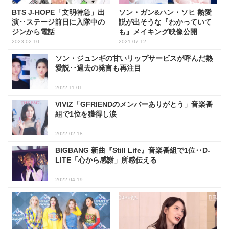
BTS J-HOPE「文明特急」出
ソン・ガン&ハン・ソヒ 熱愛
演‥ステージ前日に入隊中の
説が出そうな『わかっていて
ジンから電話
も』メイキング映像公開
2023.02.10
2021.07.12
ソン・ジュンギの甘いリップサービスが呼んだ熱
愛説･･過去の発言も再注目
2022.11.01
VIVIZ「GFRIENDのメンバーありがとう」音楽番
組で1位を獲得し涙
2022.02.18
BIGBANG 新曲『Still Life』音楽番組で1位‥D-
LITE「心から感謝」所感伝える
2022.04.19