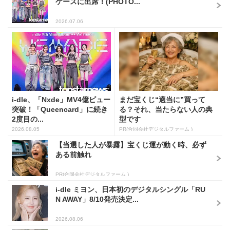
ケースに出席！(PHOTO...
2026.07.06
i-dle、「Nxde」MV4億ビュー
まだ宝くじ“適当に”買って
突破！「Queencard」に続き
る？それ、当たらない人の典
2度目の...
型です
2026.08.05
PR(合同会社デジタルファーム )
【当選した人が暴露】宝くじ運が動く時、必ず
ある前触れ
PR(合同会社デジタルファーム )
i-dle ミヨン、日本初のデジタルシングル「RU
N AWAY」8/10発売決定...
2026.08.06