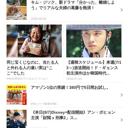
キム・ジソク、新ドラマ「分かった、離婚しよ
う」でリアルな夫婦の葛藤を熱演！
2026.08.04
同じ宝くじなのに、当たる人
【週韓スケジュール】来週(7/1
と外れる人の違い実は“こ
3～)放送開始！ド・ギョンス
こ”でした
初主演作ほか韓国時代...
PR(合同会社デジタルファーム )
2026.07.10
アマゾン1位の実績！380円で5日間お試し。
PR(ハーブ健康本舗)
《本日(8/7)Disney+配信開始》アン・ボヒョン
主演「財閥 x 刑事2」ス...