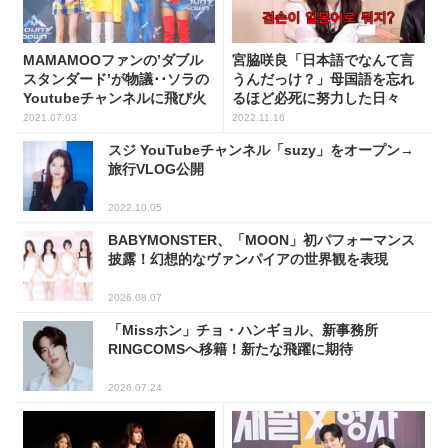
MAMAMOOファンの’ダブル
宮脇咲良「日本語でなんて言
スタンダード’が物議･･ソラの
うんだっけ？」母国語を忘れ
Youtubeチャンネルに飛び火
るほど必死に努力した日々
2021.07.03
2022.11.16
スジ YouTubeチャンネル「suzy」をオープン→
旅行VLOG公開
2022.10.05
BABYMONSTER、「MOON」初パフォーマンス
披露！幻想的なヴァンパイアの世界観を表現
2026.08.07
「Missホン」チョ・ハンギョル、新事務所
RINGCOMSへ移籍！新たな飛躍に期待
2026.07.24