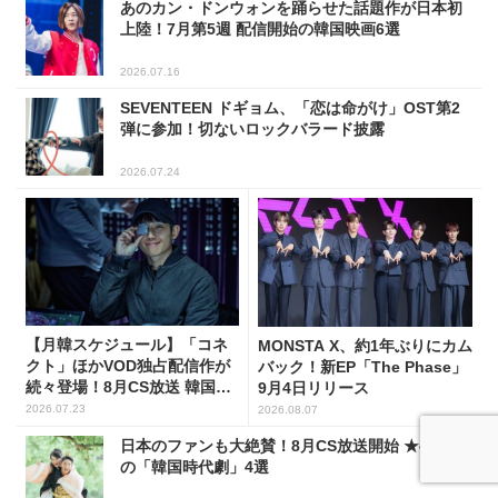
あのカン・ドンウォンを踊らせた話題作が日本初
上陸！7月第5週 配信開始の韓国映画6選
2026.07.16
SEVENTEEN ドギョム、「恋は命がけ」OST第2
弾に参加！切ないロックバラード披露
2026.07.24
【月韓スケジュール】「コネ
MONSTA X、約1年ぶりにカム
クト」ほかVOD独占配信作が
バック！新EP「The Phase」
続々登場！8月CS放送 韓国ド
9月4日リリース
ラマ(全66選)
2026.07.23
2026.08.07
日本のファンも大絶賛！8月CS放送開始 ★4.0以上
の「韓国時代劇」4選