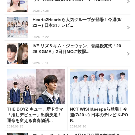
2026.07.28
Hearts2Heartsら人気グループが登場！今週(6/
22～) 日本のテレビ...
2026.06.22
IVE リズ＆キム・ジェウォン、音楽授賞式「20
26 KGMA」2日目MCに抜擢...
2026.06.11
THE BOYZ キュー、新ドラマ
NCT WISH&aespaら登場！今
「推しデビュー」出演決定！
週(7/20～) 日本のテレビ K-PO
運命を変える青春物語...
P...
2026.06.15
2026.07.20