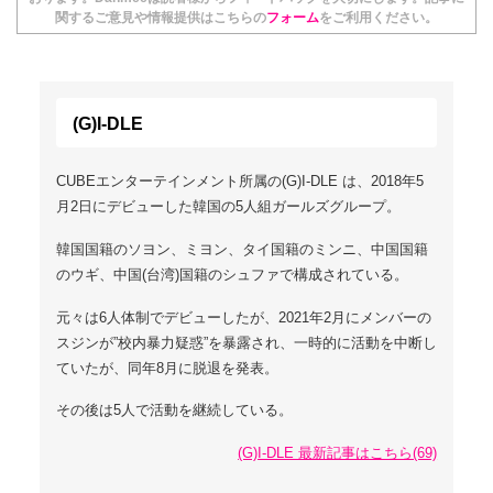
関するご意見や情報提供はこちらの
フォーム
をご利用ください。
(G)I-DLE
CUBEエンターテインメント所属の(G)I-DLE は、2018年5
月2日にデビューした韓国の5人組ガールズグループ。
韓国国籍のソヨン、ミヨン、タイ国籍のミンニ、中国国籍
のウギ、中国(台湾)国籍のシュファで構成されている。
元々は6人体制でデビューしたが、2021年2月にメンバーの
スジンが”校内暴力疑惑”を暴露され、一時的に活動を中断し
ていたが、同年8月に脱退を発表。
その後は5人で活動を継続している。
(G)I-DLE 最新記事はこちら(69)