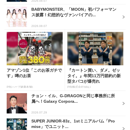
2026.08.07
BABYMONSTER、「MOON」初パフォーマン
ス披露！幻想的なヴァンパイアの...
2026.08.07
アマゾン1位「このお茶ガチで
『カートン買い、ダメ。ゼッ
す」噂のお茶
タイ。』年間11万円節約の新
型タバコが爆売れ
PR(ハーブ健康本舗)
PR(株式会社HAL)
チョン・イル、G-DRAGONと同じ事務所に所
属へ！Galaxy Corpora...
2026.07.29
SUPER JUNIOR-83z、1stミニアルバム「Pro
mise」でユニット...