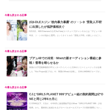
(G)I-DLEスジン '校内暴力暴露' のソ・シネ '受取人不明'
に出演したが低評価相次ぐ
5月21日、KBS Entertainの公式YouTube(ユーチューブ)チャンネルには『デビュー18
年目、ソ・シネの悩みと質問』というタイトルの『受取人不明』の新しいエピソ...
プデュ48での冷笑･･Mnetの新オーディション番組に参
戦！雪辱を晴らせるか
韓国の大手芸能事務所JYPエンターテイメントと日本のソニーミュージックが企画
した『Nizi Project(虹プロ)』や、韓国のMnetが企画し、日本のAKB48グループが...
CJと‘GIRLS PLANET 999’デビュー組の契約期間はIZ*O
NEと同じ2年6カ月に
CJ ENM(以下、CJ)が、今年8月に放送開始予定のMnet『GIRLS PLANET 999：少女
祭典』から、最終的に結成されるグローバルガールズグループの契約期間について