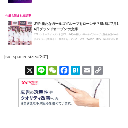
言...
JYP 新たなガールズグループをローンチ？SNSに'7月1
6日グランドオープン'の文字
JYPエンターテインメント(以下、JYP)の新しいガールズグループの誕生をほのめか
すポスターが公開され、話題となっている。 JYP、TWICE、ITZY、NiziUに続く新...
[su_spacer size=”30″]
X
Li
W
F
H
E
C
n
e
a
at
m
o
e
C
c
e
ail
p
h
e
n
y
at
b
a
Li
o
n
o
k