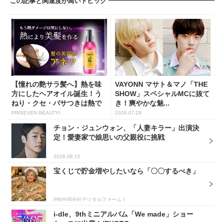
この記事と関連度が高いトピック
【憧れの艶サラ髪へ】熱を味
VAYONN マサト＆マノ「THE
方にしたヘアオイル誕生！う
SHOW」スペシャルMCに抜て
ねり・クセ・パサつきは熱で
き！爽やかな魅...
補...
PR(SEVEN BEAUTY)
2026.07.28
チョン・ジュンウォン、「人妻キラー」出演決
定！愛妻家で娘思いの父親役に挑戦
2026.06.15
宝くじで貯金増やしたいなら「〇〇するべき」
PR(合同会社デジタルファーム )
i-dle、9thミニアルバム「We made」ショー