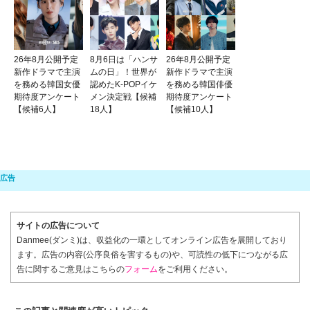
26年8月公開予定
8月6日は「ハンサ
26年8月公開予定
新作ドラマで主演
ムの日」！世界が
新作ドラマで主演
を務める韓国女優
認めたK-POPイケ
を務める韓国俳優
期待度アンケート
メン決定戦【候補
期待度アンケート
【候補6人】
18人】
【候補10人】
サイトの広告について
Danmee(ダンミ)は、収益化の一環としてオンライン広告を展開しており
ます。広告の内容(公序良俗を害するもの)や、可読性の低下につながる広
告に関するご意見はこちらの
フォーム
をご利用ください。