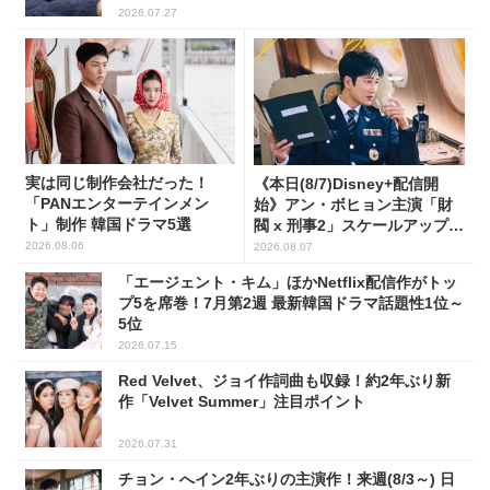
2026.07.27
実は同じ制作会社だった！
《本日(8/7)Disney+配信開
「PANエンターテインメン
始》アン・ボヒョン主演「財
ト」制作 韓国ドラマ5選
閥 x 刑事2」スケールアップし
たFLEX捜査に注目
2026.08.06
2026.08.07
「エージェント・キム」ほかNetflix配信作がトッ
プ5を席巻！7月第2週 最新韓国ドラマ話題性1位～
5位
2026.07.15
Red Velvet、ジョイ作詞曲も収録！約2年ぶり新
作「Velvet Summer」注目ポイント
2026.07.31
チョン・へイン2年ぶりの主演作！来週(8/3～) 日