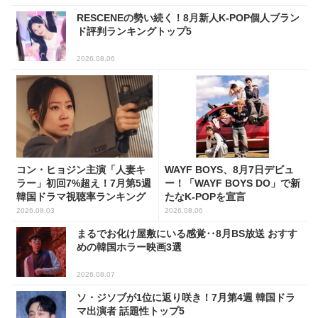
RESCENEの勢い続く！8月新人K-POP個人ブラン
ド評判ランキングトップ5
2026.08.06
コン・ヒョジン主演「人妻キ
WAYF BOYS、8月7日デビュ
ラー」初回7%超え！7月第5週
ー！「WAYF BOYS DO」で新
韓国ドラマ視聴率ランキング
たなK-POPを宣言
2026.08.03
2026.08.06
まるでお化け屋敷にいる感覚‥8月BS放送 おすす
めの韓国ホラー映画3選
2026.08.07
ソ・ジソブが1位に返り咲き！7月第4週 韓国ドラ
マ出演者 話題性トップ5