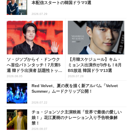
本配信スタートの韓国ドラマ3選
2026.07.29
ソ・ジソブからイ・ドンウク
【月韓スケジュール】キム・
へ首位バトンタッチ！7月第5
ミョンス出演作が3作も！8月
週 韓ドラ出演者 話題性トップ
BS放送 韓国ドラマ13選
5
2026.08.05
2026.07.28
Red Velvet、夏の夜を描く新アルバム「Velvet
Summer」ムードクリップ公開！
2026.07.22
チョ・ジョンソク主演映画「世界で最後の愛しい
娘！」花江夏樹のナレーション入り予告映像解
禁！
2026.08.07