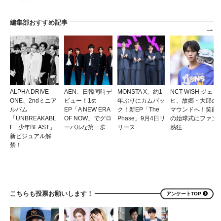
編集部おすすめ記事
ALPHA DRIVE
AEN、日韓同時デ
MONSTA X、約1
NCT WISH ジェ
ONE、2ndミニア
ビュー！1st
年ぶりにカムバッ
ヒ、故郷・大邱の
ルバム
EP「A NEW ERA
ク！新EP「The
マウンドへ！笑顔
「UNBREAKABL
OF NOW」でグロ
Phase」9月4日リ
の始球式にファン
E : 少年BEAST」
ーバルな第一歩
リース
熱狂
新ビジュアル解
禁！
こちらも投票お願いします！
アンケートTOP