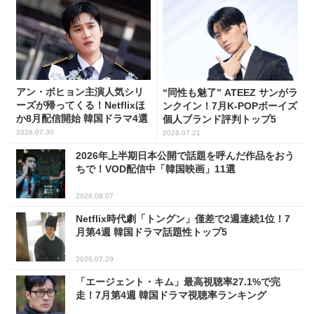
アン・ボヒョン主演人気シリ
“同性も魅了” ATEEZ サンがラ
ーズが帰ってくる！Netflixほ
ンクイン！7月K-POPボーイズ
か8月配信開始 韓国ドラマ4選
個人ブランド評判トップ5
2026.07.30
2026.07.21
2026年上半期日本公開で話題を呼んだ作品をおう
ちで！VOD配信中「韓国映画」11選
2026.08.07
Netflix時代劇「トングン」僅差で2週連続1位！7
月第4週 韓国ドラマ話題性トップ5
2026.07.29
「エージェント・キム」最高視聴率27.1%で完
走！7月第4週 韓国ドラマ視聴率ランキング