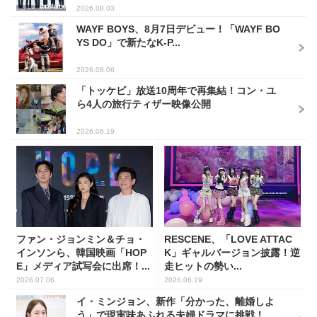
2026.08.03
WAYF BOYS、8月7日デビュー！「WAYF BO
YS DO」で新たなK-P...
2026.08.06
「トッケビ」放送10周年で再集結！コン・ユ
ら4人の旅行ティザー映像公開
2026.06.19
ファン・ジョンミン＆チョ・
RESCENE、「LOVE ATTAC
インソンら、韓国映画「HOP
K」ギャルバージョン披露！逆
E」メディア試写会に出席！...
走ヒットの勢い...
2026.07.06
2026.06.19
イ・ミンジョン、新作「分かった、離婚しよ
う」で現実味あふれる夫婦ドラマに挑戦！