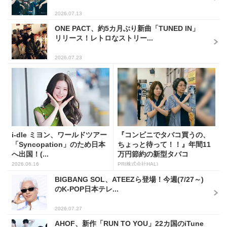
2026.07.13
ONE PACT、約5カ月ぶり新曲「TUNED IN」
リリース！レトロなストリー...
2026.07.23
i-dle ミヨン、ワールドツアー
『コンビニでタバコ買うの、
「Syncopation」のため日本
ちょっと待って！！』年間11
へ出国！(...
万円節約の新型タバコ
2026.06.16
PR(株式会社HAL)
BIGBANG SOL、ATEEZら登場！今週(7/27～)
のK-POP日本テレ...
2026.07.27
AHOF、新作「RUN TO YOU」22カ国のiTune