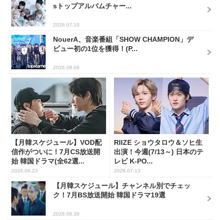
sトップアルバムチャー...
2026.07.10
NouerA、音楽番組「SHOW CHAMPION」デ
ビュー初の1位を獲得！(P...
2026.08.06
【月韓スケジュール】VOD配
RIIZE ショウタロウ＆ソヒ生
信作がついに！7月CS放送開
出演！今週(7/13～) 日本のテ
始 韓国ドラマ(全62選...
レビ K-PO...
2026.06.23
2026.07.13
【月韓スケジュール】チャンネル別でチェッ
ク！7月BS放送開始 韓国ドラマ19選
2026.06.30