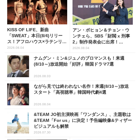
KISS OF LIFE、新曲
アン・ボヒョン＆チョン・ウ
「SWEAT」本日(8/4)リリー
ンチェら、SBS「財閥 x 刑事
ス！アフロハウス×ラテンリズ
2」制作発表会に出席！
ムで夏を魅了
(PHOTO7枚)
2026.08.04
2026.08.04
ナムグン・ミン&ジュノのブロマンスも！来週
(8/10～)放送開始「好評」韓国ドラマ7選
2026.08.03
ながら見では終われない名作！来週(8/10～)放送
スタート「高視聴率」韓国時代劇4選
2026.08.04
&TEAM JO初主演映画「ワンダンス」、主題歌は
&TEAM「For us」に決定！予告編映像&ティザー
ビジュアルも解禁
2026.07.30