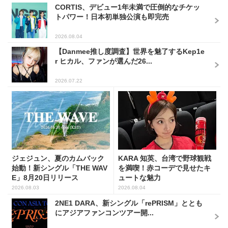
CORTIS、デビュー1年未満で圧倒的なチケッ
トパワー！日本初単独公演も即完売
2026.08.04
【Danmee推し度調査】世界を魅了するKep1e
r ヒカル、ファンが選んだ26...
2026.07.22
ジェジュン、夏のカムバック
KARA 知英、台湾で野球観戦
始動！新シングル「THE WAV
を満喫！赤コーデで見せたキ
E」8月20日リリース
ュートな魅力
2026.08.03
2026.08.04
2NE1 DARA、新シングル「rePRISM」ととも
にアジアファンコンツアー開...