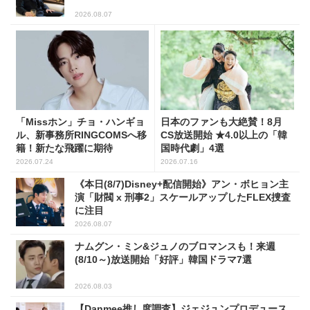
2026.08.07
「Missホン」チョ・ハンギョ
日本のファンも大絶賛！8月
ル、新事務所RINGCOMSへ移
CS放送開始 ★4.0以上の「韓
籍！新たな飛躍に期待
国時代劇」4選
2026.07.24
2026.07.16
《本日(8/7)Disney+配信開始》アン・ボヒョン主
演「財閥 x 刑事2」スケールアップしたFLEX捜査
に注目
2026.08.07
ナムグン・ミン&ジュノのブロマンスも！来週
(8/10～)放送開始「好評」韓国ドラマ7選
2026.08.03
【Danmee推し度調査】ジェジュンプロデュース