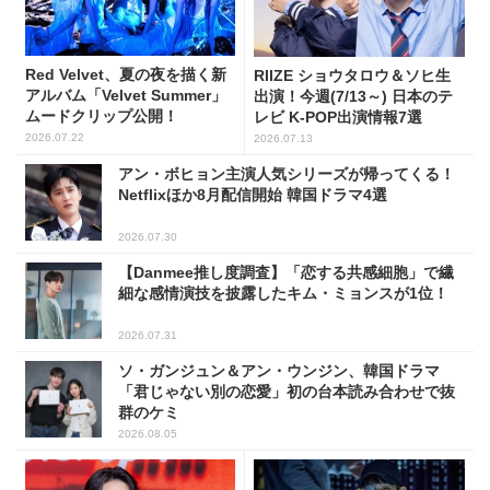
Red Velvet、夏の夜を描く新
RIIZE ショウタロウ＆ソヒ生
アルバム「Velvet Summer」
出演！今週(7/13～) 日本のテ
ムードクリップ公開！
レビ K-POP出演情報7選
2026.07.22
2026.07.13
アン・ボヒョン主演人気シリーズが帰ってくる！
Netflixほか8月配信開始 韓国ドラマ4選
2026.07.30
【Danmee推し度調査】「恋する共感細胞」で繊
細な感情演技を披露したキム・ミョンスが1位！
2026.07.31
ソ・ガンジュン＆アン・ウンジン、韓国ドラマ
「君じゃない別の恋愛」初の台本読み合わせで抜
群のケミ
2026.08.05