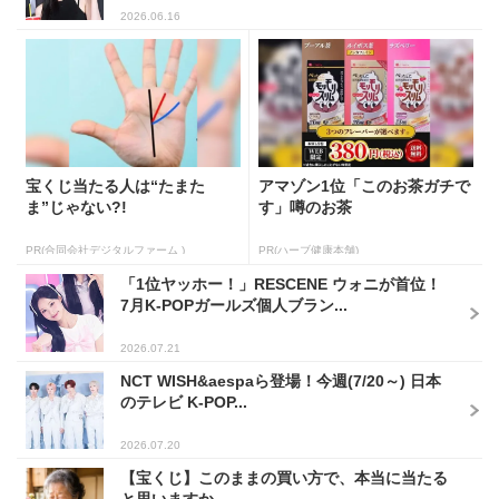
2026.06.16
宝くじ当たる人は“たまた
アマゾン1位「このお茶ガチで
ま”じゃない?!
す」噂のお茶
PR(合同会社デジタルファーム )
PR(ハーブ健康本舗)
「1位ヤッホー！」RESCENE ウォニが首位！
7月K-POPガールズ個人ブラン...
2026.07.21
NCT WISH&aespaら登場！今週(7/20～) 日本
のテレビ K-POP...
2026.07.20
【宝くじ】このままの買い方で、本当に当たる
と思いますか