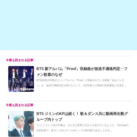
o
k
k
BTS 新アルバム「Proof」収録曲が放送不適格判定･･フ
ァン歓喜のなぜ
BTS(防弾少年団)のニューアルバム『Proof』に収録されている新曲『走れバンタ
ン』が、放送不適格判定を受けたという。 約2年振りに韓国の音楽番組に出演する
B...
BTS ジミンのKPは続く！ 歌＆ダンス共に動画再生数グ
ループ内トップ
"ジミン"という名の中毒は、まだまだ世界に広がりを見せているようだ。 YouTubeの
分析結果で、歌ダンス共にチーム内トップの再生数であることが分...