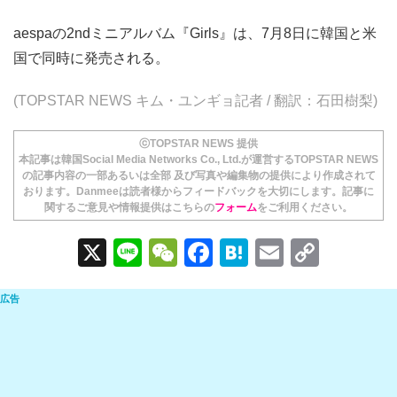
aespaの2ndミニアルバム『Girls』は、7月8日に韓国と米
国で同時に発売される。
(TOPSTAR NEWS キム・ユンギョ記者 / 翻訳：石田樹梨)
ⓒTOPSTAR NEWS 提供
本記事は韓国Social Media Networks Co., Ltd.が運営するTOPSTAR NEWS
の記事内容の一部あるいは全部 及び写真や編集物の提供により作成されて
おります。Danmeeは読者様からフィードバックを大切にします。記事に
関するご意見や情報提供はこちらの
フォーム
をご利用ください。
X
Li
W
F
H
E
C
n
e
a
at
m
o
e
C
c
e
ail
p
h
e
n
y
at
b
a
Li
o
n