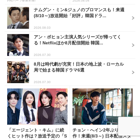
PR(ハーブ健康本舗)
2026.08.04
ナムグン・ミン&ジュノのブロマンスも！来週
(8/10～)放送開始「好評」韓国ドラ...
2026.08.03
アン・ボヒョン主演人気シリーズが帰ってく
る！Netflixほか8月配信開始 韓国...
2026.07.30
8月は時代劇が充実！日本の地上波・ローカル
局で始まる韓国ドラマ6選
2026.07.30
「エージェント・キム」に続
チョン・へイン2年ぶりの主演
くヒット作は？放送予定の「S
作！来週(8/3～) 日本配信スタ