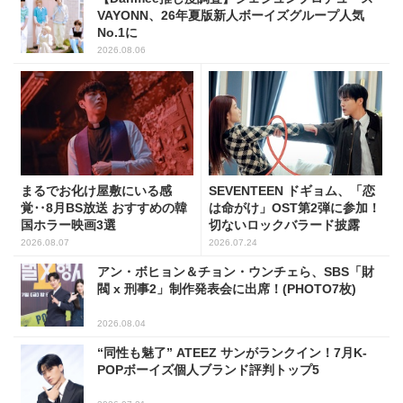
VAYONN、26年夏版新人ボーイズグループ人気
No.1に
2026.08.06
まるでお化け屋敷にいる感
SEVENTEEN ドギョム、「恋
覚‥8月BS放送 おすすめの韓
は命がけ」OST第2弾に参加！
国ホラー映画3選
切ないロックバラード披露
2026.08.07
2026.07.24
アン・ボヒョン＆チョン・ウンチェら、SBS「財
閥 x 刑事2」制作発表会に出席！(PHOTO7枚)
2026.08.04
“同性も魅了” ATEEZ サンがランクイン！7月K-
POPボーイズ個人ブランド評判トップ5