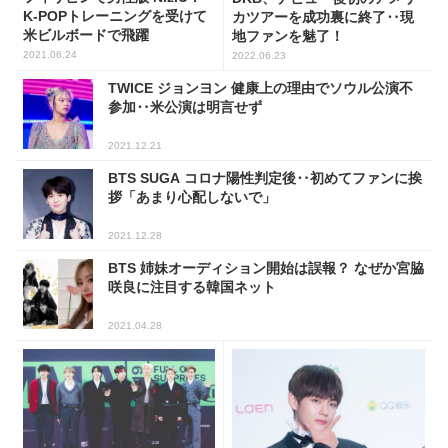
K-POPトレーニングを受けて
カツアーを成功裏に終了‥現
米ビルボードで飛躍
地ファンを魅了！
2021.06.24
2022.06.23
TWICE ジョンヨン 健康上の理由でソウル公演不
参加‥米公演は明言せず
2021.12.21
BTS SUGA コロナ陽性判定後‥初めてファンに挨
拶「あまり心配しないで」
2021.12.28
BTS 姉妹オーディション開始は誤報？ なぜか宮脇
咲良に注目する韓国ネット
2021.04.28