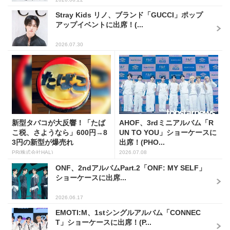
Stray Kids リノ、ブランド「GUCCI」ポップ
アップイベントに出席！(...
2026.07.30
新型タバコが大反響！「たば
AHOF、3rdミニアルバム「R
こ税、さようなら」600円→8
UN TO YOU」ショーケースに
3円の新型が爆売れ
出席！(PHO...
PR(株式会社HAL)
2026.07.08
ONF、2ndアルバムPart.2「ONF: MY SELF」
ショーケースに出席...
2026.06.17
EMOTI:M、1stシングルアルバム「CONNEC
T」ショーケースに出席！(P...