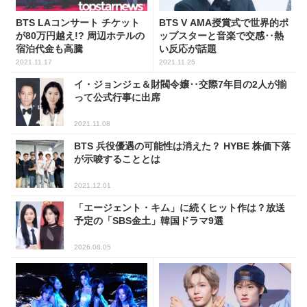
BTS LAコンサート チケット
BTS V AMA授賞式で世界的ポ
が80万円越え!? 周辺ホテルの
ップスターと音楽で交感‥熱
宿泊代金も高騰
い反応が話題
2021.11.17
2021.11.25
イ・ジョンジェ＆財閥令嬢‥交際7年目の2人が揃
って公式行事に出席
2021.11.08
BTS 兵役優遇の可能性は消えた？ HYBE 株価下落
が示唆することとは
2021.12.01
「エージェント・キム」に続くヒット作は？放送
予定の「SBS金土」韓国ドラマ9選
2026.08.05