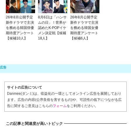
26年8月公開予定
8月6日は「ハンサ
26年8月公開予定
新作ドラマで主演
ムの日」！世界が
新作ドラマで主演
を務める韓国俳優
認めたK-POPイケ
を務める韓国女優
期待度アンケート
メン決定戦【候補
期待度アンケート
【候補10人】
18人】
【候補6人】
サイトの広告について
Danmee(ダンミ)は、収益化の一環としてオンライン広告を展開しており
ます。広告の内容(公序良俗を害するもの)や、可読性の低下につながる広
告に関するご意見はこちらの
フォーム
をご利用ください。
この記事と関連度が高いトピック