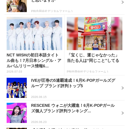
PR(合同会社デジタルファーム )
NCT WISHの初日本語タイト
「宝くじ、運じゃなかった」
ル曲も！7月日本シングル・ア
当たる人は“同じこと”してる
ルバムリリース情報6...
2026.07.03
PR(合同会社デジタルファーム )
IVEが圧巻の5連覇達成！6月K-POPガールズグ
ループ ブランド評判トップ5
2026.06.15
RESCENE ウォニが大躍進！6月K-POPガール
ズ個人ブランド評判ランキング...
2026.06.23