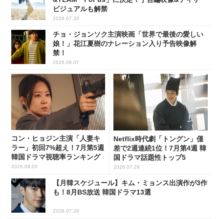
ビジュアルも解禁
2026.07.30
チョ・ジョンソク主演映画「世界で最後の愛しい
娘！」花江夏樹のナレーション入り予告映像解
禁！
2026.08.07
コン・ヒョジン主演「人妻キ
Netflix時代劇「トングン」僅
ラー」初回7%超え！7月第5週
差で2週連続1位！7月第4週 韓
韓国ドラマ視聴率ランキング
国ドラマ話題性トップ5
2026.08.03
2026.07.29
【月韓スケジュール】キム・ミョンス出演作が3作
も！8月BS放送 韓国ドラマ13選
2026.07.28