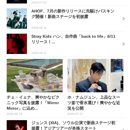
2026.07.01
AHOF、7月の新作リリースに先駆けバスキン
グ開催！新曲ステージを初披露
2026.06.11
Stray Kids ハン、自作曲「back to life」6/11
リリース！...
2026.06.11
チェ・イェナ、爽やかなピク
ホ・ナムジュン、上品なスー
ニック写真を披露！「Mirror
ツ姿で香水選び！爽やかな近
Mirror」に込め...
況を公開
2026.06.10
2026.07.17
ジュンス (XIA)、ソウル公演で新曲ステージ初
披露！アジアツアーが本格スタート