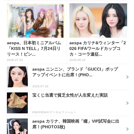
aespa、日本初ミニアルバム
aespa カリナ&ウィンター「2
「KISS N TELL」7月24日リ
026 FIFAワールドカップコ
リース！ピン...
カ・コーラ遠征...
2026.07.02
2026.06.10
aespa ニンニン、ブランド「GUCCI」ポップ
アップイベントに出席！(PHO...
2026.07.30
宝くじ当選で貧乏女性が人生変えた実話
PR(合同会社デジタルファーム )
aespa カリナ、韓国映画「瞳」VIP試写会に出
席！(PHOTO3枚)