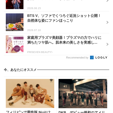
2026.06.15
BTS V、ソファでくつろぐ近況ショット公開！
自然体な姿にファンほっこり
2026.07.10
家庭用プラズマ美顔器！プラズマの力でハリに
満ちたツヤ肌へ。肌本来の美しさを実感し...
PR(SEVEN BEAUTY)
Recommended by
今、あなたにオススメ
フィリピンで男性版 NiziU？
DKB、デビュー後初のアメリ