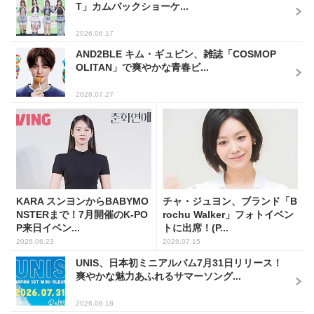
T」カムバックショーケ...
2026.06.17
AND2BLE キム・ギュビン、雑誌「COSMOP
OLITAN」で爽やかな青春ビ...
2026.07.27
KARA スンヨンからBABYMO
チャ・ジュヨン、ブランド「B
NSTERまで！7月開催のK-PO
rochu Walker」フォトイベン
P来日イベン...
トに出席！(P...
2026.06.23
2026.07.15
UNIS、日本初ミニアルバム7月31日リリース！
爽やかな魅力あふれるサマーソング...
2026.06.18