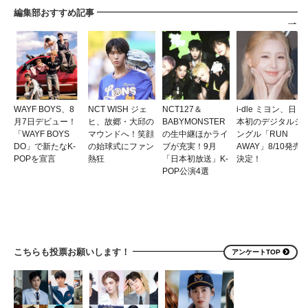
編集部おすすめ記事
WAYF BOYS、8
NCT WISH ジェ
NCT127＆
i-dle ミヨン、日
月7日デビュー！
ヒ、故郷・大邱の
BABYMONSTER
本初のデジタルシ
「WAYF BOYS
マウンドへ！笑顔
の生中継ほかライ
ングル「RUN
DO」で新たなK-
の始球式にファン
ブが充実！9月
AWAY」8/10発売
POPを宣言
熱狂
「日本初放送」K-
決定！
POP公演4選
こちらも投票お願いします！
アンケートTOP