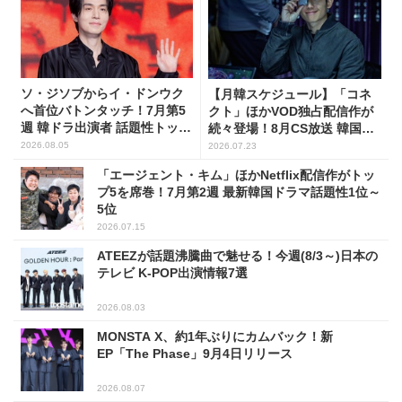
ソ・ジソブからイ・ドンウク
【月韓スケジュール】「コネ
へ首位バトンタッチ！7月第5
クト」ほかVOD独占配信作が
週 韓ドラ出演者 話題性トップ
続々登場！8月CS放送 韓国ド
5
ラマ(全66選)
2026.08.05
2026.07.23
「エージェント・キム」ほかNetflix配信作がトッ
プ5を席巻！7月第2週 最新韓国ドラマ話題性1位～
5位
2026.07.15
ATEEZが話題沸騰曲で魅せる！今週(8/3～)日本の
テレビ K-POP出演情報7選
2026.08.03
MONSTA X、約1年ぶりにカムバック！新
EP「The Phase」9月4日リリース
2026.08.07