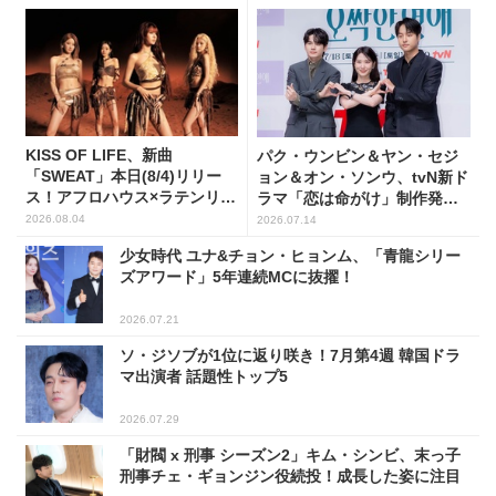
KISS OF LIFE、新曲
パク・ウンビン＆ヤン・セジ
「SWEAT」本日(8/4)リリー
ョン＆オン・ソンウ、tvN新ド
ス！アフロハウス×ラテンリズ
ラマ「恋は命がけ」制作発表
ムで夏を魅了
会に出席！(PHOTO18枚)
2026.08.04
2026.07.14
少女時代 ユナ&チョン・ヒョンム、「青龍シリー
ズアワード」5年連続MCに抜擢！
2026.07.21
ソ・ジソブが1位に返り咲き！7月第4週 韓国ドラ
マ出演者 話題性トップ5
2026.07.29
「財閥 x 刑事 シーズン2」キム・シンビ、末っ子
刑事チェ・ギョンジン役続投！成長した姿に注目