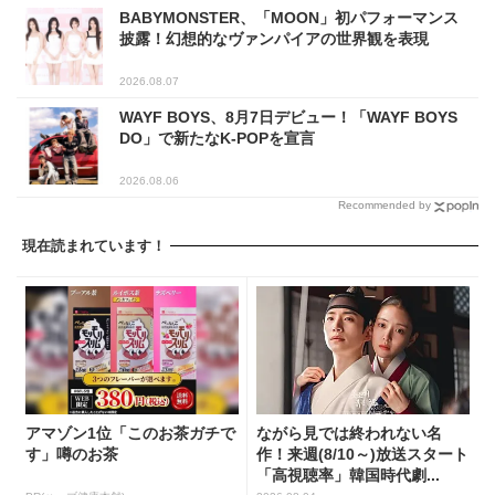
BABYMONSTER、「MOON」初パフォーマンス
披露！幻想的なヴァンパイアの世界観を表現
2026.08.07
WAYF BOYS、8月7日デビュー！「WAYF BOYS
DO」で新たなK-POPを宣言
2026.08.06
Recommended by
現在読まれています！
アマゾン1位「このお茶ガチで
ながら見では終われない名
す」噂のお茶
作！来週(8/10～)放送スタート
「高視聴率」韓国時代劇...