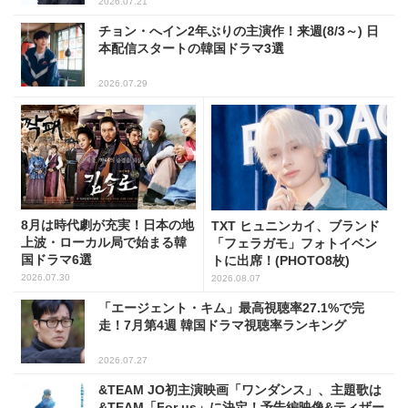
2026.07.21
チョン・へイン2年ぶりの主演作！来週(8/3～) 日
本配信スタートの韓国ドラマ3選
2026.07.29
8月は時代劇が充実！日本の地
TXT ヒュニンカイ、ブランド
上波・ローカル局で始まる韓
「フェラガモ」フォトイベン
国ドラマ6選
トに出席！(PHOTO8枚)
2026.07.30
2026.08.07
「エージェント・キム」最高視聴率27.1%で完
走！7月第4週 韓国ドラマ視聴率ランキング
2026.07.27
&TEAM JO初主演映画「ワンダンス」、主題歌は
&TEAM「For us」に決定！予告編映像&ティザー