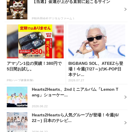
【当選】金運が上がる直前に起こるサイン
PR(合同会社デジタルファーム )
アマゾン1位の実績！380円で
BIGBANG SOL、ATEEZら登
5日間お試し。
場！今週(7/27～)のK-POP日
本テレ...
PR(ハーブ健康本舗)
2026.07.27
Hearts2Hearts、2ndミニアルバム「Lemon T
ang」ショーケー...
2026.06.22
Hearts2Heartsら人気グループが登場！今週(6/
22～) 日本のテレビ...
2026.06.22