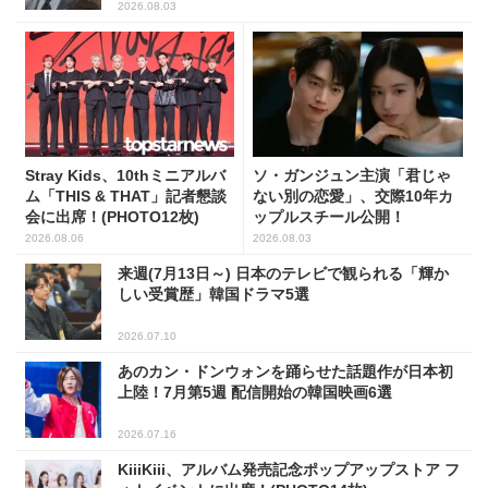
2026.08.03
Stray Kids、10thミニアルバ
ソ・ガンジュン主演「君じゃ
ム「THIS & THAT」記者懇談
ない別の恋愛」、交際10年カ
会に出席！(PHOTO12枚)
ップルスチール公開！
2026.08.06
2026.08.03
来週(7月13日～) 日本のテレビで観られる「輝か
しい受賞歴」韓国ドラマ5選
2026.07.10
あのカン・ドンウォンを踊らせた話題作が日本初
上陸！7月第5週 配信開始の韓国映画6選
2026.07.16
KiiiKiii、アルバム発売記念ポップアップストア フ