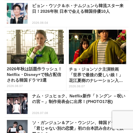
ビョン・ウソク＆ホ・ナムジュンら韓流スター来
日！2026年秋 日本で会える韓国俳優10人
2026.08.04
2026年秋は話題作ラッシュ！
チョ・ジョンソク主演映画
Netflix・Disney+で独占配信
「世界で最後の愛しい娘！」
される韓国ドラマ3選
花江夏樹のナレーション入り
予告映像解禁！
2026.08.07
2026.08.07
ナム・ジュヒョク、Netflix新作「トングン －呪い
の宮－」制作発表会に出席！(PHOTO17枚)
2026.07.08
ソ・ガンジュン＆アン・ウンジン、韓国ドラマ
「君じゃない別の恋愛」初の台本読み合わせで抜