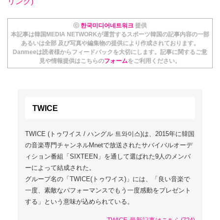
リンク)
ⓒ
한국미디어네트워크
提供
本記事は韓国MEDIA NETWORKが運営するスポーツ韓国の記事内容の一部
あるいは全部 及び写真や編集物の提供により作成されております。
Danmeeは読者様からフィードバックを大切にします。記事に関するご意
見や情報提供はこちらの
フォーム
をご利用ください。
TWICE
TWICE (トゥワイス / ハングル 트와이스)は、2015年に韓国
の音楽専門チャンネルMnetで放送されたサバイバルオーデ
ィション番組「SIXTEEN」を通して選ばれた9人のメンバ
ーによって結成された。
グループ名の「TWICE(トゥワイス)」には、「良い音楽で
一度、素敵なパフォーマンスでもう一度感動をプレゼント
する」という意味が込められている。