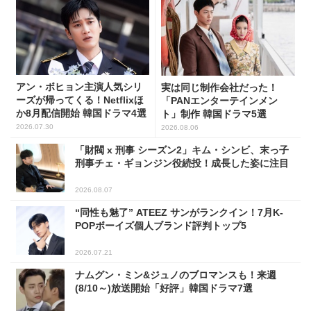
アン・ボヒョン主演人気シリ
実は同じ制作会社だった！
ーズが帰ってくる！Netflixほ
「PANエンターテインメン
か8月配信開始 韓国ドラマ4選
ト」制作 韓国ドラマ5選
2026.07.30
2026.08.06
「財閥 x 刑事 シーズン2」キム・シンビ、末っ子
刑事チェ・ギョンジン役続投！成長した姿に注目
2026.08.07
“同性も魅了” ATEEZ サンがランクイン！7月K-
POPボーイズ個人ブランド評判トップ5
2026.07.21
ナムグン・ミン&ジュノのブロマンスも！来週
(8/10～)放送開始「好評」韓国ドラマ7選