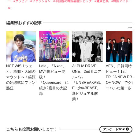
ー
グラビア
ファッション
今話題の韓国芸能トピック
健康と美
韓国アイド
ル
編集部おすすめ記事
NCT WISH ジェ
i-dle、「Nxde」
ALPHA DRIVE
AEN、日韓同時デ
ヒ、故郷・大邱の
MV4億ビュー突
ONE、2ndミニア
ビュー！1st
マウンドへ！笑顔
破！
ルバム
EP「A NEW ERA
の始球式にファン
「Queencard」に
「UNBREAKABL
OF NOW」でグロ
熱狂
続き2度目の大記
E : 少年BEAST」
ーバルな第一歩
録
新ビジュアル解
禁！
こちらも投票お願いします！
アンケートTOP