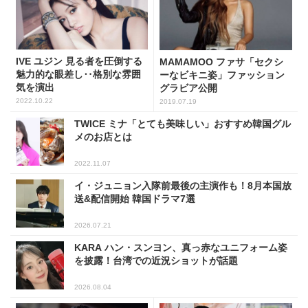
IVE ユジン 見る者を圧倒する
MAMAMOO ファサ「セクシ
魅力的な眼差し‥格別な雰囲
ーなビキニ姿」ファッション
気を演出
グラビア公開
2022.10.22
2019.07.19
TWICE ミナ「とても美味しい」おすすめ韓国グル
メのお店とは
2022.11.07
イ・ジュニョン入隊前最後の主演作も！8月本国放
送&配信開始 韓国ドラマ7選
2026.07.21
KARA ハン・スンヨン、真っ赤なユニフォーム姿
を披露！台湾での近況ショットが話題
2026.08.04