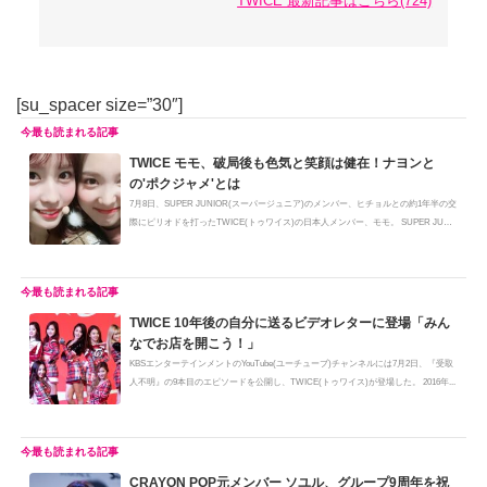
TWICE 最新記事はこちら(724)
[su_spacer size=”30″]
TWICE モモ、破局後も色気と笑顔は健在！ナヨンと
の'ポクジャメ'とは
7月8日、SUPER JUNIOR(スーパージュニア)のメンバー、ヒチョルとの約1年半の交
際にピリオドを打ったTWICE(トゥワイス)の日本人メンバー、モモ。 SUPER JUNI
OR...
TWICE 10年後の自分に送るビデオレターに登場「みん
なでお店を開こう！」
KBSエンターテインメントのYouTube(ユーチューブ)チャンネルには7月2日、『受取
人不明』の9本目のエピソードを公開し、TWICE(トゥワイス)が登場した。 2016年...
CRAYON POP元メンバー ソユル、グループ9周年を祝