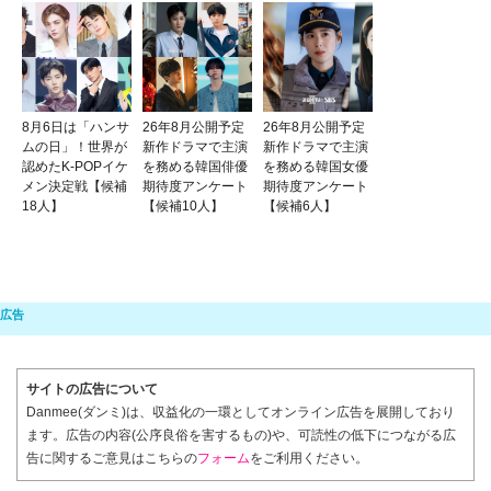
8月6日は「ハンサ
26年8月公開予定
26年8月公開予定
ムの日」！世界が
新作ドラマで主演
新作ドラマで主演
認めたK-POPイケ
を務める韓国俳優
を務める韓国女優
メン決定戦【候補
期待度アンケート
期待度アンケート
18人】
【候補10人】
【候補6人】
サイトの広告について
Danmee(ダンミ)は、収益化の一環としてオンライン広告を展開しており
ます。広告の内容(公序良俗を害するもの)や、可読性の低下につながる広
告に関するご意見はこちらの
フォーム
をご利用ください。