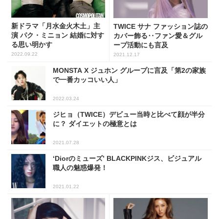
新ドラマ「月水金火木土」主
TWICE サナ ファッション誌の
演 パク・ミニョン 結婚に対す
カバー飾る‥ファン愛＆グル
る思い明かす
ープ活動にも言及
2022.09.22
2021.12.17
MONSTA X ジュホン グループに言及「第2の家族
で一番カッコいい人」
2022.03.24
ジヒョ（TWICE）デビュー当時と比べて顔が半分
に？ ダイエットの極意とは
2021.07.28
‘Diorのミューズ’ BLACKPINKジス、ビジュアル
職人の魅惑爆発！
2021.01.22