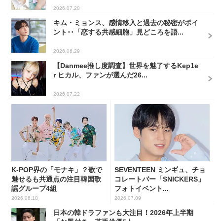
2026.07.28
キム・ミョンス、感情移入と過去の秘密がポイ
ント･･「恋する共感細胞」見どころを語...
2026.06.29
【Danmee推し度調査】世界を魅了するKep1e
r ヒカル、ファンが選んだ26...
2026.07.22
K-POP界の「モナキ」？歌で
SEVENTEEN ミンギュ、チョ
魅せるも共通点の注目韓国歌
コレートバー「SNICKERS」
謡グループ4組
フォトイベント...
2026.06.18
2026.07.09
日本の韓ドラファンも大注目！2026年上半期