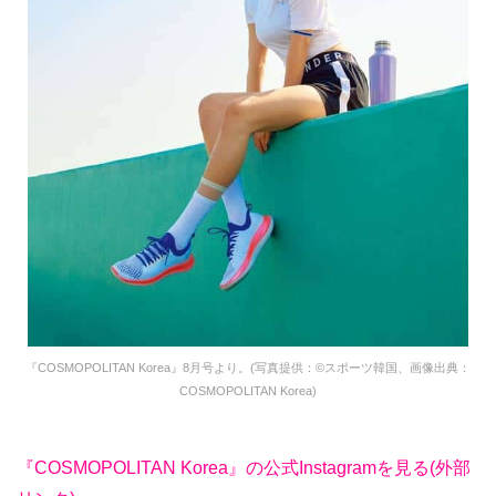
『COSMOPOLITAN Korea』8月号より。(写真提供：©スポーツ韓国、画像出典：
COSMOPOLITAN Korea)
『COSMOPOLITAN Korea』の公式Instagramを見る(外部