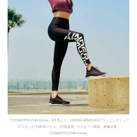
『COSMOPOLITAN Korea』8月号より。UNDER ARMOURの”ランニングミュー
ズ”になったTWICEジヒョ。(写真提供：©スポーツ韓国、画像出典：
COSMOPOLITAN Korea)