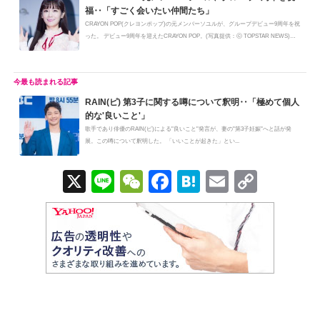
福‥「すごく会いたい仲間たち」
CRAYON POP(クレヨンポップ)の元メンバーソユルが、グループデビュー9周年を祝
った。 デビュー9周年を迎えたCRAYON POP。(写真提供：ⓒ TOPSTAR NEWS)ソ
ユルは...
RAIN(ピ) 第3子に関する噂について釈明‥「極めて個人
的な'良いこと'」
歌手であり俳優のRAIN(ピ)による"良いこと"発言が、妻の"第3子妊娠"へと話が発
展。この噂について釈明した。 「いいことが起きた」とい...
X
Li
W
F
H
E
C
n
e
a
at
m
o
e
C
c
e
ail
p
h
e
n
y
at
b
a
Li
o
n
o
k