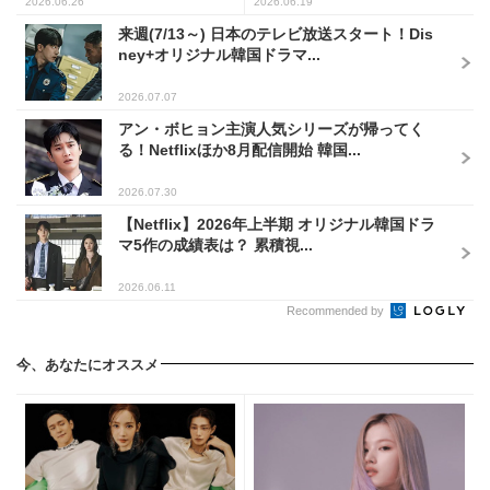
に...
2026.06.26
2026.06.19
来週(7/13～) 日本のテレビ放送スタート！Dis
ney+オリジナル韓国ドラマ...
2026.07.07
アン・ボヒョン主演人気シリーズが帰ってく
る！Netflixほか8月配信開始 韓国...
2026.07.30
【Netflix】2026年上半期 オリジナル韓国ドラ
マ5作の成績表は？ 累積視...
2026.06.11
Recommended by
今、あなたにオススメ