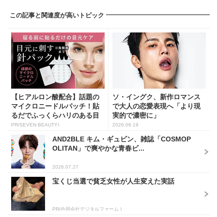
この記事と関連度が高いトピック
【ヒアルロン酸配合】話題の
ソ・イングク、新作ロマンス
マイクロニードルパッチ！貼
で大人の恋愛表現へ「より現
るだでふっくらハリのある目
実的で濃密に」
元...
PR(SEVEN BEAUTY)
2026.06.19
AND2BLE キム・ギュビン、雑誌「COSMOP
OLITAN」で爽やかな青春ビ...
2026.07.27
宝くじ当選で貧乏女性が人生変えた実話
PR(合同会社デジタルファーム )