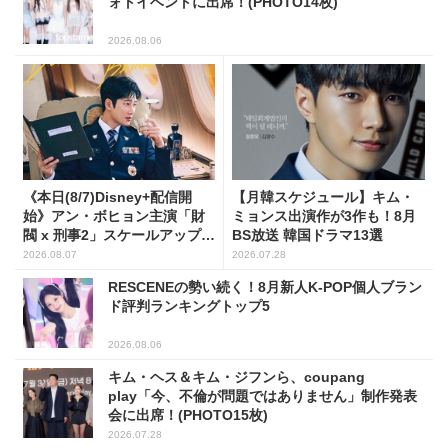
ォトイベントに出席！(PHOTO14枚)
2026.08.06
《本日(8/7)Disney+配信開
【月韓スケジュール】キム・
始》アン・ボヒョン主演「財
ミョンス出演作が3作も！8月
閥 x 刑事2」スケールアップし
BS放送 韓国ドラマ13選
たFLEX捜査に注目
2026.08.07
2026.07.28
RESCENEの勢い続く！8月新人K-POP個人ブラン
ド評判ランキングトップ5
2026.08.06
キム・ヘス＆キム・ジフンら、coupang
play「今、不倫が問題ではありません」制作発表
会に出席！(PHOTO15枚)
2026.07.28