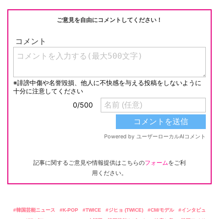
k
ご意見を自由にコメントしてください！
記事に関するご意見や情報提供はこちらの
フォーム
をご利
用ください。
韓国芸能ニュース
K-POP
TWICE
ジヒョ (TWICE)
CM/モデル
インタビュ