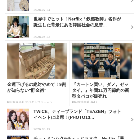
2026.07.24
世界中でヒット！Netflix「鉄槌教師」名作が
誕生した背景にある韓国社会の息苦...
2026.06.23
金運下げるの絶対やめて！9割
『カートン買い、ダメ。ゼッ
が知らない“貯金術”
タイ。』年間11万円節約の新
型タバコが爆売れ
PR(合同会社デジタルファーム )
PR(株式会社HAL)
TWICE、ティーブランド「TEAZEN」フォト
イベントに出席！(PHOTO13...
2026.06.19
チェ・ミンシク&チェ・ヒョヌク、Netflix「最