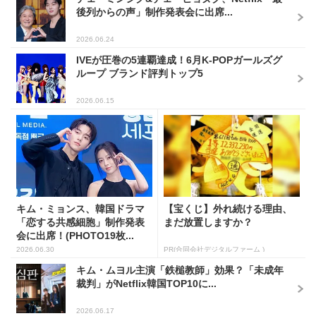
後列からの声」制作発表会に出席...
2026.06.24
IVEが圧巻の5連覇達成！6月K-POPガールズグ
ループ ブランド評判トップ5
2026.06.15
キム・ミョンス、韓国ドラマ
【宝くじ】外れ続ける理由、
「恋する共感細胞」制作発表
まだ放置しますか？
会に出席！(PHOTO19枚...
2026.06.30
PR(合同会社デジタルファーム )
キム・ムヨル主演「鉄槌教師」効果？「未成年
裁判」がNetflix韓国TOP10に...
2026.06.17