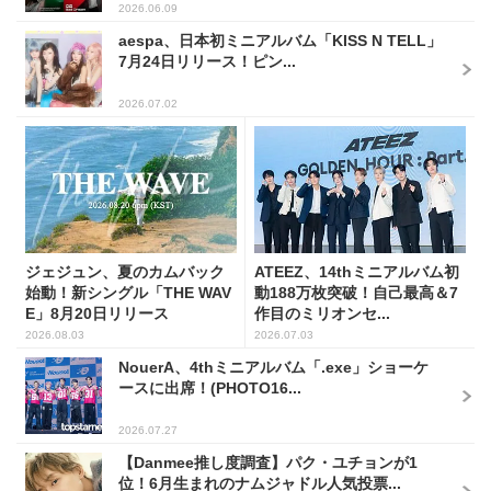
2026.06.09
aespa、日本初ミニアルバム「KISS N TELL」
7月24日リリース！ピン...
2026.07.02
ジェジュン、夏のカムバック
ATEEZ、14thミニアルバム初
始動！新シングル「THE WAV
動188万枚突破！自己最高＆7
E」8月20日リリース
作目のミリオンセ...
2026.08.03
2026.07.03
NouerA、4thミニアルバム「.exe」ショーケ
ースに出席！(PHOTO16...
2026.07.27
【Danmee推し度調査】パク・ユチョンが1
位！6月生まれのナムジャドル人気投票...