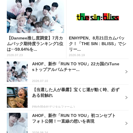
【Danmee推し度調査】7月カ
ENHYPEN、8月21日カムバッ
ムバック期待度ランキング1位
ク！「THE SIN : BLISS」でシ
は･･59.64%を...
リー...
2026.07.23
2026.06.19
AHOF、新作「RUN TO YOU」22カ国のiTune
sトップアルバムチャー...
2026.07.10
【当選した人が暴露】宝くじ運が動く時、必ず
ある前触れ
PR(合同会社デジタルファーム )
AHOF、新作「RUN TO YOU」初コンセプト
フォト公開！一直線の想いを表現
2026.06.24