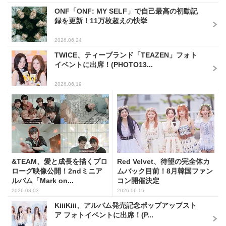
ONF「ONF: MY SELF」で自己最高の初動記
録を更新！11万枚超えの快挙
2026.06.24
TWICE、ティーブランド「TEAZEN」フォト
イベントに出席！(PHOTO13...
2026.06.19
&TEAM、愛と成長を描くプロ
Red Velvet、待望の完全体カ
ローグ映像公開！2ndミニア
ムバック目前！8月韓国ファン
ルバム「Mark on...
コン開催決定
2026.08.03
2026.06.15
KiiiKiii、アルバム発売記念ポップアップスト
ア フォトイベントに出席！(P...