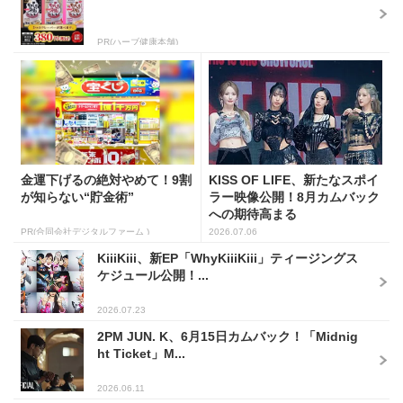
PR(ハーブ健康本舗)
金運下げるの絶対やめて！9割
KISS OF LIFE、新たなスポイ
が知らない“貯金術”
ラー映像公開！8月カムバック
への期待高まる
PR(合同会社デジタルファーム )
2026.07.06
KiiiKiii、新EP「WhyKiiiKiii」ティージングス
ケジュール公開！...
2026.07.23
2PM JUN. K、6月15日カムバック！「Midnig
ht Ticket」M...
2026.06.11