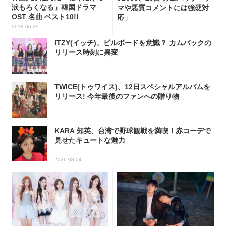
涙もろくなる」韓国ドラマ
マや悪質コメントには強硬対
OST 名曲 ベスト10!!
応」
2018.06.29
ITZY(イッチ)、ビルボードを意識？ カムバックの
リリース時刻に異変
TWICE(トゥワイス)、12日スペシャルアルバムを
リリース! 今年最後のファンへの贈り物
KARA 知英、台湾で野球観戦を満喫！赤コーデで
見せたキュートな魅力
2026.08.04