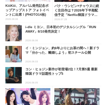
KiiiKiii、アルバム発売記念ポ
パク・ウンビン×チャウヌに続
ップアップストア フォトイベ
く注目作は？2026年下半期配
ントに出席！(PHOTO14枚)
信予定「Netflix韓国ドラマ」8
選
2026.08.06
2026.07.28
i-dle ミヨン、日本初のデジタルシングル「RUN
AWAY」8/10発売決定！
2026.08.06
イ・ミンジョン、約6年ぶりにお茶の間へ！新ドラ
マ「分かった、離婚しよう」初スチール公開
2026.08.03
コン・ヒョジン新作が初登場2位！7月第5週 最新
韓国ドラマ話題性トップ5
2026.08.05