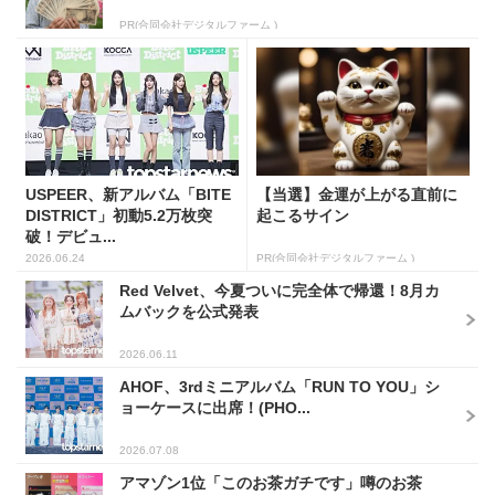
PR(合同会社デジタルファーム )
USPEER、新アルバム「BITE
【当選】金運が上がる直前に
DISTRICT」初動5.2万枚突
起こるサイン
破！デビュ...
2026.06.24
PR(合同会社デジタルファーム )
Red Velvet、今夏ついに完全体で帰還！8月カ
ムバックを公式発表
2026.06.11
AHOF、3rdミニアルバム「RUN TO YOU」シ
ョーケースに出席！(PHO...
2026.07.08
アマゾン1位「このお茶ガチです」噂のお茶