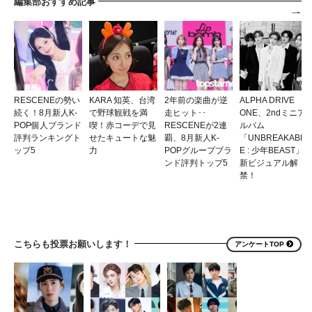
編集部おすすめ記事
RESCENEの勢い
KARA 知英、台湾
2年前の楽曲が逆
ALPHA DRIVE
続く！8月新人K-
で野球観戦を満
走ヒット･･
ONE、2ndミニア
POP個人ブランド
喫！赤コーデで見
RESCENEが2連
ルバム
評判ランキングト
せたキュートな魅
覇、8月新人K-
「UNBREAKABL
ップ5
力
POPグループブラ
E : 少年BEAST」
ンド評判トップ5
新ビジュアル解
禁！
こちらも投票お願いします！
アンケートTOP