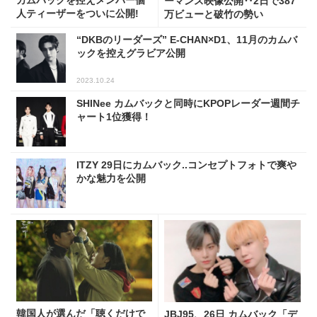
カムバックを控えメンバー個
ーマンス映像公開‥2日で387
人ティーザーをついに公開!
万ビューと破竹の勢い
“DKBのリーダーズ” E-CHAN×D1、11月のカムバ
ックを控えグラビア公開
2023.10.24
SHINee カムバックと同時にKPOPレーダー週間チ
ャート1位獲得！
ITZY 29日にカムバック..コンセプトフォトで爽や
かな魅力を公開
韓国人が選んだ「聴くだけで
JBJ95、26日 カムバック「デ