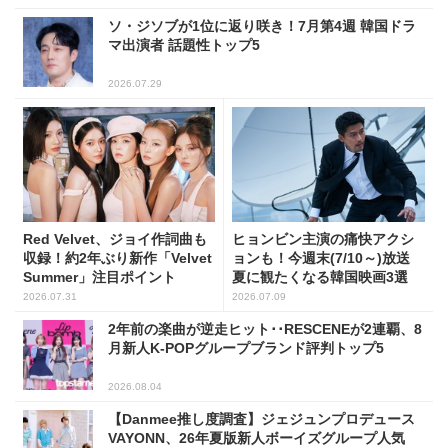
ソ・ジソブが1位に返り咲き！7月第4週 韓国ドラ
マ出演者 話題性トップ5
2026.07.29
Red Velvet、ジョイ作詞曲も
ヒョンビン主演の痛快アクシ
収録！約2年ぶり新作「Velvet
ョンも！今週末(7/10～)放送
Summer」注目ポイント
夏に観たくなる韓国映画3選
2026.07.31
2026.07.09
2年前の楽曲が逆走ヒット･･RESCENEが2連覇、8
月新人K-POPグループブランド評判トップ5
2026.08.04
【Danmee推し度調査】ジェジュンプロデュース
VAYONN、26年夏版新人ボーイズグループ人気