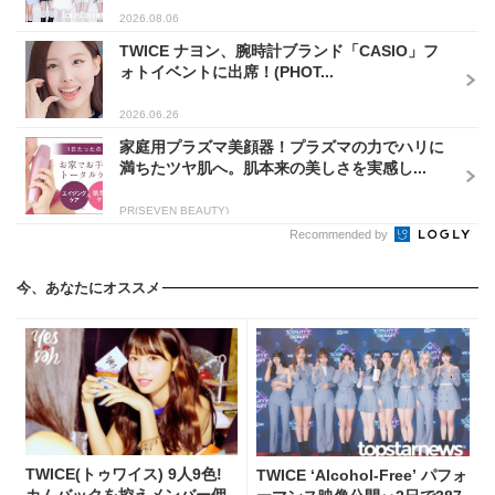
2026.08.06
TWICE ナヨン、腕時計ブランド「CASIO」フ
ォトイベントに出席！(PHOT...
2026.06.26
家庭用プラズマ美顔器！プラズマの力でハリに
満ちたツヤ肌へ。肌本来の美しさを実感し...
PR(SEVEN BEAUTY)
Recommended by
今、あなたにオススメ
TWICE(トゥワイス) 9人9色!
TWICE ‘Alcohol-Free’ パフォ