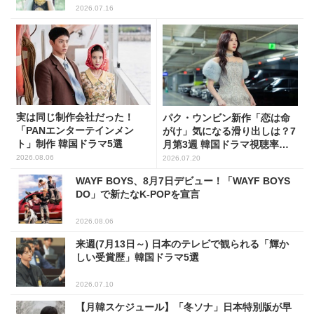
2026.07.16
実は同じ制作会社だった！
パク・ウンビン新作「恋は命
「PANエンターテインメン
がけ」気になる滑り出しは？7
ト」制作 韓国ドラマ5選
月第3週 韓国ドラマ視聴率ラ
ンキング
2026.08.06
2026.07.20
WAYF BOYS、8月7日デビュー！「WAYF BOYS
DO」で新たなK-POPを宣言
2026.08.06
来週(7月13日～) 日本のテレビで観られる「輝か
しい受賞歴」韓国ドラマ5選
2026.07.10
【月韓スケジュール】「冬ソナ」日本特別版が早