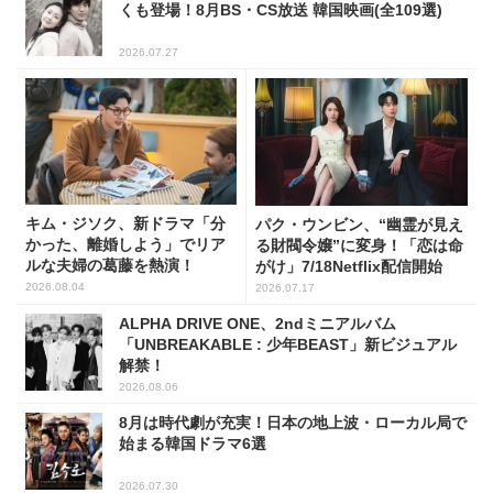
くも登場！8月BS・CS放送 韓国映画(全109選)
2026.07.27
キム・ジソク、新ドラマ「分
パク・ウンビン、“幽霊が見え
かった、離婚しよう」でリア
る財閥令嬢”に変身！「恋は命
ルな夫婦の葛藤を熱演！
がけ」7/18Netflix配信開始
2026.08.04
2026.07.17
ALPHA DRIVE ONE、2ndミニアルバム
「UNBREAKABLE : 少年BEAST」新ビジュアル
解禁！
2026.08.06
8月は時代劇が充実！日本の地上波・ローカル局で
始まる韓国ドラマ6選
2026.07.30