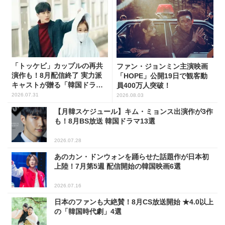
「トッケビ」カップルの再共
ファン・ジョンミン主演映画
演作も！8月配信終了 実力派
「HOPE」公開19日で観客動
キャストが贈る「韓国ドラ
員400万人突破！
マ」5選
2026.07.31
2026.08.03
【月韓スケジュール】キム・ミョンス出演作が3作
も！8月BS放送 韓国ドラマ13選
2026.07.28
あのカン・ドンウォンを踊らせた話題作が日本初
上陸！7月第5週 配信開始の韓国映画6選
2026.07.16
日本のファンも大絶賛！8月CS放送開始 ★4.0以上
の「韓国時代劇」4選