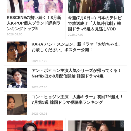
RESCENEの勢い続く！8月新
今週(7月6日～) 日本のテレビ
人K-POP個人ブランド評判ラ
で放送終了「人気時代劇」韓
ンキングトップ5
国ドラマ5選＆見逃しVOD
2026.08.06
2026.07.07
KARA ハン・スンヨン、新ドラマ「お坊ちゃま、
お放しください」ポスター公開！
2026.07.29
アン・ボヒョン主演人気シリーズが帰ってくる！
Netflixほか8月配信開始 韓国ドラマ4選
2026.07.30
コン・ヒョジン主演「人妻キラー」初回7%超え！
7月第5週 韓国ドラマ視聴率ランキング
2026.08.03