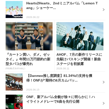
Hearts2Hearts、2ndミニアルバム「Lemon T
ang」ショーケー...
2026.06.22
『カートン買い、ダメ。ゼッ
AHOF、7月の新作リリースに
タイ。』年間11万円節約の新
先駆けバスキング開催！新曲
型タバコが爆売れ
ステージを初披露
PR(株式会社HAL)
2026.06.11
【Danmee推し度調査】81.34%の支持を獲
得！ONFが“期待の6月カムバッ...
2026.06.15
ONF、新アルバム全貌が徐々に明らかに！ハ
イライトメドレーで6曲を先行公開