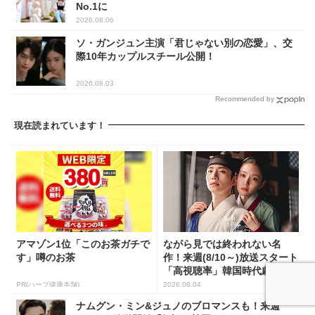
No.1に
2026.08.06
ソ・ガンジュン主演「君じゃない別の恋愛」、交
際10年カップルスチール公開！
2026.08.03
Recommended by
現在読まれています！
アマゾン1位「このお茶ガチで
ながら見では終われない名
す」噂のお茶
作！来週(8/10～)放送スタート
「高視聴率」韓国時代劇...
PR(ハーブ健康本舗)
2026.08.04
ナムグン・ミン&ジュノのブロマンスも！来週