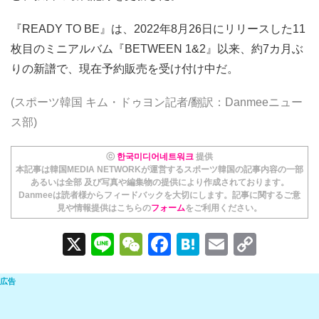
『READY TO BE』は、2022年8月26日にリリースした11
枚目のミニアルバム『BETWEEN 1&2』以来、約7カ月ぶ
りの新譜で、現在予約販売を受け付け中だ。
(スポーツ韓国 キム・ドゥヨン記者/翻訳：Danmeeニュー
ス部)
ⓒ
한국미디어네트워크
提供
本記事は韓国MEDIA NETWORKが運営するスポーツ韓国の記事内容の一部
あるいは全部 及び写真や編集物の提供により作成されております。
Danmeeは読者様からフィードバックを大切にします。記事に関するご意
見や情報提供はこちらの
フォーム
をご利用ください。
X
Li
W
F
H
E
C
n
e
a
at
m
o
e
C
c
e
ail
p
h
e
n
y