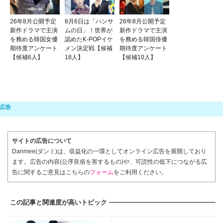
26年8月公開予定
8月6日は「ハンサ
26年8月公開予定
新作ドラマで主演
ムの日」！世界が
新作ドラマで主演
を務める韓国女優
認めたK-POPイケ
を務める韓国俳優
期待度アンケート
メン決定戦【候補
期待度アンケート
【候補6人】
18人】
【候補10人】
サイトの広告について
Danmee(ダンミ)は、収益化の一環としてオンライン広告を展開しており
ます。広告の内容(公序良俗を害するもの)や、可読性の低下につながる広
告に関するご意見はこちらの
フォーム
をご利用ください。
この記事と関連度が高いトピック