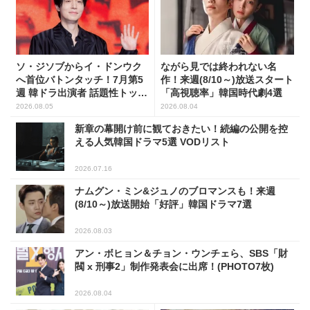
ソ・ジソブからイ・ドンウク
ながら見では終われない名
へ首位バトンタッチ！7月第5
作！来週(8/10～)放送スタート
週 韓ドラ出演者 話題性トップ
「高視聴率」韓国時代劇4選
5
2026.08.05
2026.08.04
新章の幕開け前に観ておきたい！続編の公開を控
える人気韓国ドラマ5選 VODリスト
2026.07.16
ナムグン・ミン&ジュノのブロマンスも！来週
(8/10～)放送開始「好評」韓国ドラマ7選
2026.08.03
アン・ボヒョン＆チョン・ウンチェら、SBS「財
閥 x 刑事2」制作発表会に出席！(PHOTO7枚)
2026.08.04