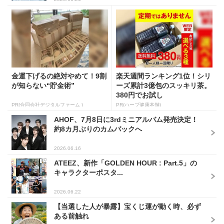
金運下げるの絶対やめて！9割
楽天週間ランキング1位！シリ
が知らない“貯金術”
ーズ累計3億包のスッキリ茶。
380円でお試し
PR(合同会社デジタルファーム )
PR(ハーブ健康本舗)
AHOF、7月8日に3rdミニアルバム発売決定！
約8カ月ぶりのカムバックへ
2026.06.16
ATEEZ、新作「GOLDEN HOUR : Part.5」の
キャラクターポスタ...
2026.06.22
【当選した人が暴露】宝くじ運が動く時、必ず
ある前触れ