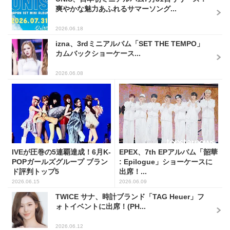
爽やかな魅力あふれるサマーソング...
2026.06.18
izna、3rdミニアルバム「SET THE TEMPO」
カムバックショーケース...
2026.06.08
IVEが圧巻の5連覇達成！6月K-
EPEX、7th EPアルバム「韶華
POPガールズグループ ブラン
: Epilogue」ショーケースに
ド評判トップ5
出席！...
2026.06.15
2026.06.09
TWICE サナ、時計ブランド「TAG Heuer」フ
ォトイベントに出席！(PH...
2026.06.12