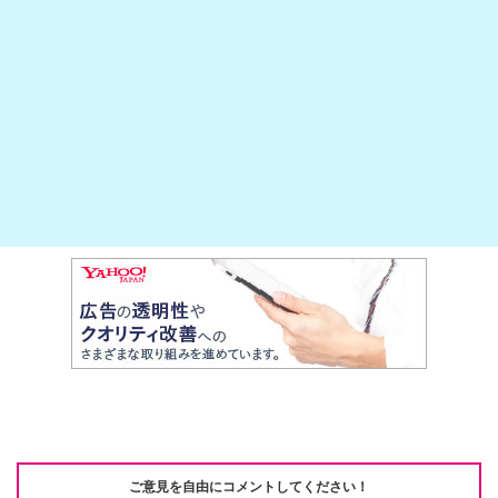
at
b
a
Li
o
n
o
k
k
ご意見を自由にコメントしてください！