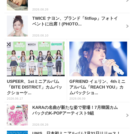
2026.06.26
TWICE ナヨン、ブランド「fitflop」フォトイ
ベントに出席！(PHOTO...
2026.06.10
USPEER、1stミニアルバム
GFRIEND イェリン、4thミニ
「BITE DISTRICT」カムバッ
アルバム「REACH YOU」カ
クショーケ...
ムバックショ...
2026.06.17
2026.06.09
KARAの名曲が新たな姿で登場！7月韓国カム
バックのK-POPアーティスト9組
2026.06.26
UNIS、日本初ミニアルバム7月31日リリース！