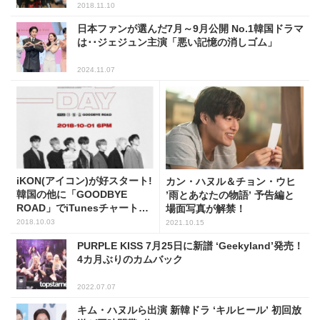
2018.11.10
日本ファンが選んだ7月～9月公開 No.1韓国ドラマ
は･･ジェジュン主演「悪い記憶の消しゴム」
2024.11.07
iKON(アイコン)が好スタート!
カン・ハヌル＆チョン・ウヒ
韓国の他に「GOODBYE
’雨とあなたの物語’ 予告編と
ROAD」でiTunesチャート1
場面写真が解禁！
位を席巻した国は?
2018.10.03
2021.10.15
PURPLE KISS 7月25日に新譜 ‘Geekyland’発売！
4カ月ぶりのカムバック
2022.07.07
キム・ハヌルら出演 新韓ドラ ‘キルヒール’ 初回放