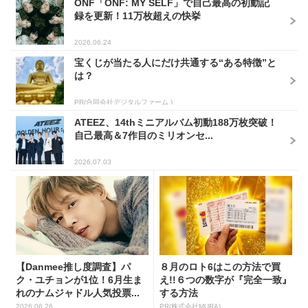
ONF「ONF: MY SELF」で自己最高の初動記
録を更新！11万枚超えの快挙
2026.06.24
宝くじが当たる人にだけ共通する“ある特徴”と
は？
PR(合同会社デジタルファーム )
ATEEZ、14thミニアルバム初動188万枚突破！
自己最高＆7作目のミリオンセ...
2026.07.03
【Danmee推し度調査】パ
８月のロト6はこの方法で買
ク・ユチョンが1位！6月生ま
え!!６つの数字が『完全一致』
れのナムジャドル人気投票...
する方法
2026.06.26
PR(株式会社MURA)