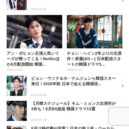
2026.08.05
アン・ボヒョン主演人気シリ
チョン・へイン2年ぶりの主演
ーズが帰ってくる！Netflixほ
作！来週(8/3～) 日本配信スタ
か8月配信開始 韓国...
ートの韓国ドラマ3...
2026.07.30
2026.07.29
ビョン・ウソク＆ホ・ナムジュンら韓流スター
来日！2026年秋 日本で会える韓国俳...
2026.08.04
【月韓スケジュール】キム・ミョンス出演作が
3作も！8月BS放送 韓国ドラマ13選
2026.07.28
8月は時代劇が充実！日本の地上波・ローカル