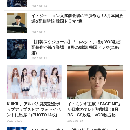
2026.07.16
イ・ジュニョン入隊前最後の主演作も！8月本国放
送&配信開始 韓国ドラマ7選
2026.07.21
【月韓スケジュール】「コネクト」ほかVOD独占
配信作が続々登場！8月CS放送 韓国ドラマ(全66
選)
2026.07.23
KiiiKiii、アルバム発売記念ポ
イ・ミンギ主演「FACE ME」
ップアップストア フォトイベ
が日本のテレビ初登場！8月
ントに出席！(PHOTO14枚)
BS・CS放送「VOD独占配
信」韓ドラ11選
2026.08.06
2026.07.15