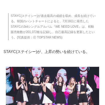
STAYC(ステイシー)が過去最高の成績を収め、成長を続けてい
る。韓国のハントチャートによると、7月19日に発売した
STAYCの3rdシングルアルバム『WE NEED LOVE』は、初動
販売枚数が201,072枚を記録し、自己最高記録を更新したとい
う。(写真提供：ⓒ TOPSTAR NEWS)
STAYC(ステイシー)が、上昇の勢いを続けている。