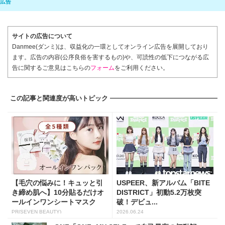
サイトの広告について
Danmee(ダンミ)は、収益化の一環としてオンライン広告を展開しており
ます。広告の内容(公序良俗を害するもの)や、可読性の低下につながる広
告に関するご意見はこちらの
フォーム
をご利用ください。
この記事と関連度が高いトピック
【毛穴の悩みに！キュッと引
USPEER、新アルバム「BITE
き締め肌へ】10分貼るだけオ
DISTRICT」初動5.2万枚突
ールインワンシートマスク
破！デビュ...
PR(SEVEN BEAUTY)
2026.06.24