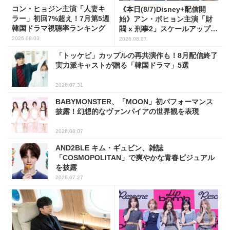
コン・ヒョジン主演「人妻キ
《本日(8/7)Disney+配信開
ラー」初回7%超え！7月第5週
始》アン・ボヒョン主演「財
韓国ドラマ視聴率ランキング
閥 x 刑事2」スケールアップし
たFLEX捜査に注目
2026.08.03
2026.08.07
「トッケビ」カップルの再共演作も！8月配信終了
実力派キャストが贈る「韓国ドラマ」5選
2026.07.31
BABYMONSTER、「MOON」初パフォーマンス
披露！幻想的なヴァンパイアの世界観を表現
2026.08.07
AND2BLE キム・ギュビン、雑誌
「COSMOPOLITAN」で爽やかな青春ビジュアル
を披露
2026.07.27