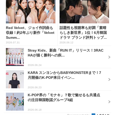
Red Velvet、ジョイ作詞曲も
話題性も視聴率も好調「素晴
収録！約2年ぶり新作「Velvet
らしき新世界」1位！6月韓国
Summ...
ドラマ ブランド評判トップ...
2026.07.31
2026.06.12
Stray Kids、新曲「RUN IT」リリース！3RAC
HAが描く勝利への疾...
2026.06.24
KARA スンヨンからBABYMONSTERまで！7
月開催のK-POP来日イベン...
2026.06.23
K-POP界の「モナキ」？歌で魅せるも共通点
の注目韓国歌謡グループ4組
2026.06.18