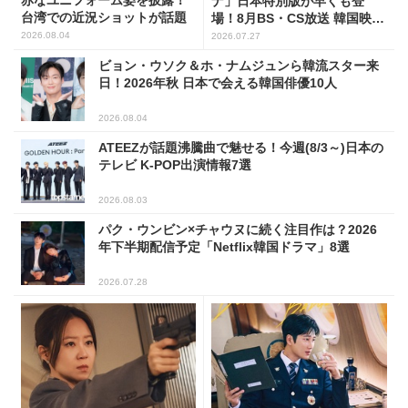
赤なユニフォーム姿を披露！
ナ」日本特別版が早くも登
台湾での近況ショットが話題
場！8月BS・CS放送 韓国映画
(全109選)
2026.08.04
2026.07.27
ビョン・ウソク＆ホ・ナムジュンら韓流スター来
日！2026年秋 日本で会える韓国俳優10人
2026.08.04
ATEEZが話題沸騰曲で魅せる！今週(8/3～)日本の
テレビ K-POP出演情報7選
2026.08.03
パク・ウンビン×チャウヌに続く注目作は？2026
年下半期配信予定「Netflix韓国ドラマ」8選
2026.07.28