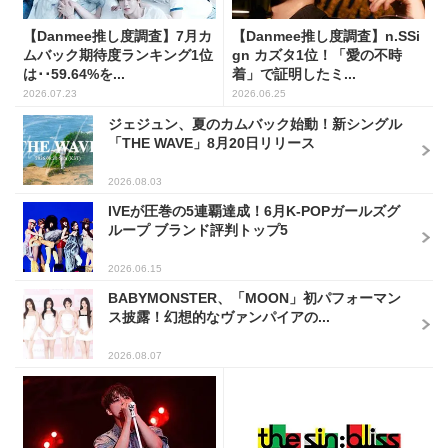
【Danmee推し度調査】7月カ
【Danmee推し度調査】n.SSi
ムバック期待度ランキング1位
gn カズタ1位！「愛の不時
は･･59.64%を...
着」で証明したミ...
2026.07.23
2026.06.25
ジェジュン、夏のカムバック始動！新シングル
「THE WAVE」8月20日リリース
2026.08.03
IVEが圧巻の5連覇達成！6月K-POPガールズグ
ループ ブランド評判トップ5
2026.06.15
BABYMONSTER、「MOON」初パフォーマン
ス披露！幻想的なヴァンパイアの...
2026.08.07