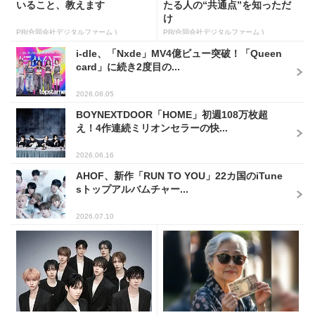
いること、教えます
たる人の“共通点”を知っただ
け
PR(合同会社デジタルファーム )
PR(合同会社デジタルファーム )
i-dle、「Nxde」MV4億ビュー突破！「Queen
card」に続き2度目の...
2026.08.05
BOYNEXTDOOR「HOME」初週108万枚超
え！4作連続ミリオンセラーの快...
2026.06.16
AHOF、新作「RUN TO YOU」22カ国のiTune
sトップアルバムチャー...
2026.07.10