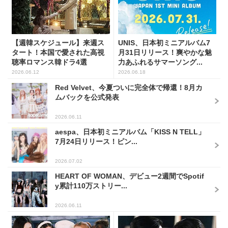
【週韓スケジュール】来週ス
UNIS、日本初ミニアルバム7
タート！本国で愛された高視
月31日リリース！爽やかな魅
聴率ロマンス韓ドラ4選
力あふれるサマーソング...
2026.06.12
2026.06.18
Red Velvet、今夏ついに完全体で帰還！8月カ
ムバックを公式発表
2026.06.11
aespa、日本初ミニアルバム「KISS N TELL」
7月24日リリース！ピン...
2026.07.02
HEART OF WOMAN、デビュー2週間でSpotif
y累計110万ストリー...
2026.06.11