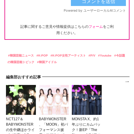
記事に関するご意見や情報提供はこちらの
フォーム
をご利
用ください。
韓国芸能ニュース
K-POP
K-POP女性アーティスト
P/V
Youtube
今話題
の韓国芸能トピック
韓国アイドル
編集部おすすめ記事
NCT127＆
BABYMONSTER
MONSTA X、約1
BABYMONSTER
、「MOON」初パ
年ぶりにカムバッ
の生中継ほかライ
フォーマンス披
ク！新EP「The