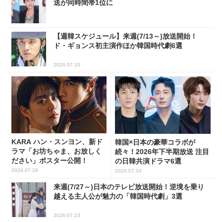
送が同時間帯1位に
【週韓スケジュール】来週(7/13～)放送開始！
ド・ギョンス初主演作ほか韓国時代劇6選
2026.07.10
KARA ハン・スンヨン、新ド
韓国×日本の豪華コラボが
ラマ「お坊ちゃま、お放しく
続々！2026年下半期放送 注目
ださい」ポスター公開！
の日韓共演ドラマ6選
2026.07.29
2026.07.24
来週(7/27～)日本のテレビ放送開始！逆境を乗り
越える主人公が魅力の「韓国時代劇」3選
2026.07.23