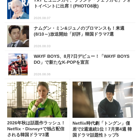
TXT ヒュニンカイ、ブランド「フェラガモ」フォ
トイベントに出席！(PHOTO8枚)
2026.08.07
ナムグン・ミン&ジュノのブロマンスも！来週
(8/10～)放送開始「好評」韓国ドラマ7選
2026.08.03
WAYF BOYS、8月7日デビュー！「WAYF BOYS
DO」で新たなK-POPを宣言
2026.08.06
2026年秋は話題作ラッシュ！
Netflix時代劇「トングン」僅
Netflix・Disney+で独占配信
差で2週連続1位！7月第4週 韓
される韓国ドラマ3選
国ドラマ話題性トップ5