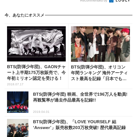
Recommended by
今、あなたにオススメ
BTS(防弾少年団)、GAONチャ
BTS(防弾少年団)、オリコン
ート上半期175万枚販売で、今
年間ランキング 海外アーティ
年初ミリオン認定を受ける！
スト最高を記録「日本でもバ
ンタンの人気は凄まじい」
2018.07.17
BTS(防弾少年団) 映画、全世界で196万人を動員!
再観覧率が過去作品最高を記録!!
2019.04.01
BTS(防弾少年団)、「LOVE YOURSELF 結
‘Answer’」販売枚数203万枚突破! 歴代最高記録