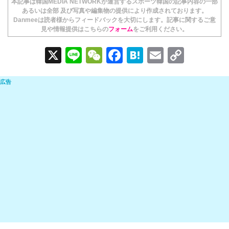
本記事は韓国MEDIA NETWORKが運営するスポーツ韓国の記事内容の一部
あるいは全部 及び写真や編集物の提供により作成されております。
Danmeeは読者様からフィードバックを大切にします。記事に関するご意
見や情報提供はこちらの
フォーム
をご利用ください。
X
Li
W
F
H
E
C
n
e
a
at
m
o
e
C
c
e
ail
p
h
e
n
y
at
b
a
Li
o
n
o
k
k