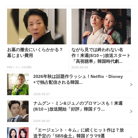
お墓の撤去にいくらかかる？
ながら見では終われない名
墓じまい費用
作！来週(8/10～)放送スタート
「高視聴率」韓国時代劇...
PR(くらしの話題)
2026.08.04
2026年秋は話題作ラッシュ！Netflix・Disney
+で独占配信される韓国...
2026.08.07
ナムグン・ミン&ジュノのブロマンスも！来週
(8/10～)放送開始「好評」韓国ドラ...
2026.08.03
「エージェント・キム」に続くヒット作は？放
送予定の「SBS金土」韓国ドラマ9選