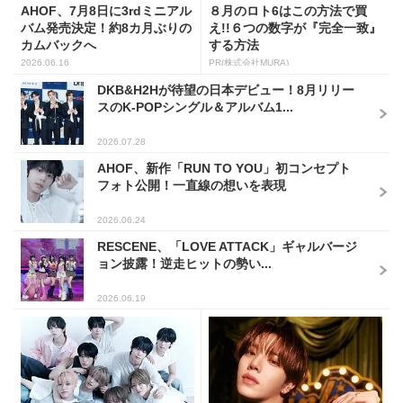
AHOF、7月8日に3rdミニアル
８月のロト6はこの方法で買
バム発売決定！約8カ月ぶりの
え!!６つの数字が『完全一致』
カムバックへ
する方法
2026.06.16
PR(株式会社MURA)
DKB&H2Hが待望の日本デビュー！8月リリー
スのK-POPシングル＆アルバム1...
2026.07.28
AHOF、新作「RUN TO YOU」初コンセプト
フォト公開！一直線の想いを表現
2026.06.24
RESCENE、「LOVE ATTACK」ギャルバージ
ョン披露！逆走ヒットの勢い...
2026.06.19