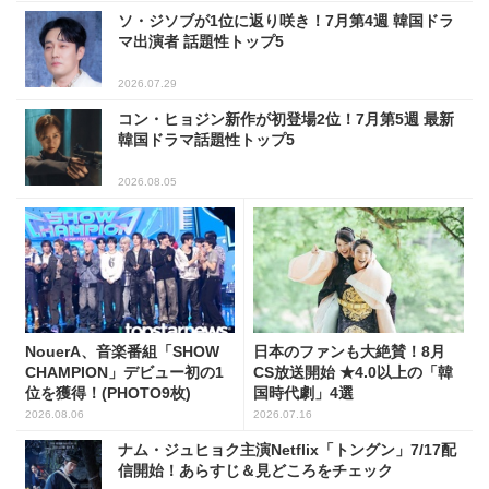
ソ・ジソブが1位に返り咲き！7月第4週 韓国ドラ
マ出演者 話題性トップ5
2026.07.29
コン・ヒョジン新作が初登場2位！7月第5週 最新
韓国ドラマ話題性トップ5
2026.08.05
NouerA、音楽番組「SHOW
日本のファンも大絶賛！8月
CHAMPION」デビュー初の1
CS放送開始 ★4.0以上の「韓
位を獲得！(PHOTO9枚)
国時代劇」4選
2026.08.06
2026.07.16
ナム・ジュヒョク主演Netflix「トングン」7/17配
信開始！あらすじ＆見どころをチェック