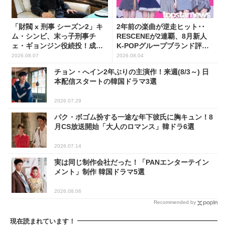
「財閥 x 刑事 シーズン2」キ
2年前の楽曲が逆走ヒット･･
ム・シンビ、末っ子刑事チ
RESCENEが2連覇、8月新人
ェ・ギョンジン役続投！成長
K-POPグループブランド評判
した姿に注目
トップ5
2026.08.07
2026.08.04
チョン・へイン2年ぶりの主演作！来週(8/3～) 日
本配信スタートの韓国ドラマ3選
2026.07.29
パク・ボゴム扮する一途な年下彼氏に胸キュン！8
月CS放送開始「大人のロマンス」韓ドラ6選
2026.07.14
実は同じ制作会社だった！「PANエンターテイン
メント」制作 韓国ドラマ5選
2026.08.06
Recommended by
現在読まれています！