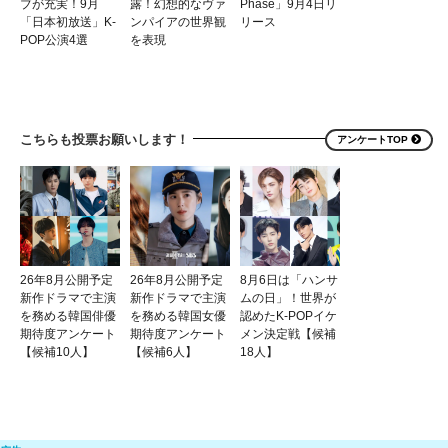
ブが充実！9月
露！幻想的なヴァ
Phase」9月4日リ
「日本初放送」K-
ンパイアの世界観
リース
POP公演4選
を表現
こちらも投票お願いします！
アンケートTOP
26年8月公開予定
26年8月公開予定
8月6日は「ハンサ
新作ドラマで主演
新作ドラマで主演
ムの日」！世界が
を務める韓国俳優
を務める韓国女優
認めたK-POPイケ
期待度アンケート
期待度アンケート
メン決定戦【候補
【候補10人】
【候補6人】
18人】