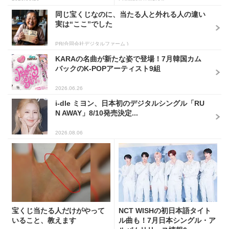
同じ宝くじなのに、当たる人と外れる人の違い
実は“ここ”でした
PR(合同会社デジタルファーム )
KARAの名曲が新たな姿で登場！7月韓国カム
バックのK-POPアーティスト9組
2026.06.26
i-dle ミヨン、日本初のデジタルシングル「RU
N AWAY」8/10発売決定...
2026.08.06
宝くじ当たる人だけがやって
NCT WISHの初日本語タイト
いること、教えます
ル曲も！7月日本シングル・ア