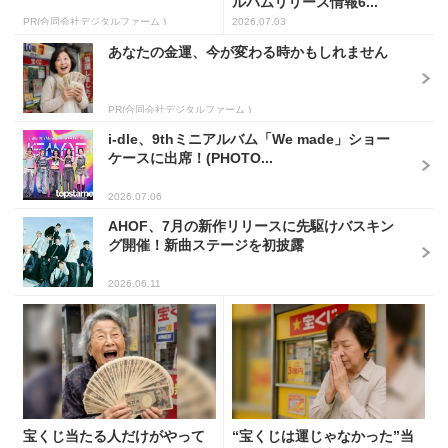
ルバムリリース情報6...
PR(合同会社デジタルファーム )
2026.07.03
あなたの金運、今が変わる時かもしれません
PR(合同会社デジタルファーム )
i-dle、9thミニアルバム「We made」ショー
ケースに出席！(PHOTO...
2026.07.06
AHOF、7月の新作リリースに先駆けバスキン
グ開催！新曲ステージを初披露
2026.06.11
宝くじ当たる人だけがやって
“宝くじは運じゃなかった”当