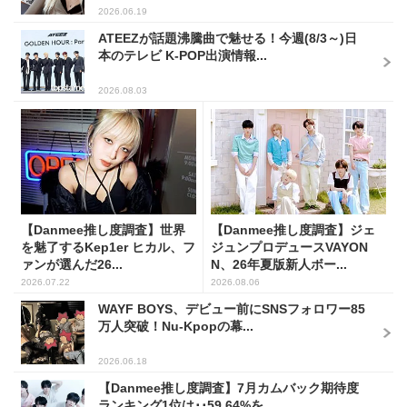
2026.06.19
ATEEZが話題沸騰曲で魅せる！今週(8/3～)日
本のテレビ K-POP出演情報...
2026.08.03
【Danmee推し度調査】世界
【Danmee推し度調査】ジェ
を魅了するKep1er ヒカル、フ
ジュンプロデュースVAYON
ァンが選んだ26...
N、26年夏版新人ボー...
2026.07.22
2026.08.06
WAYF BOYS、デビュー前にSNSフォロワー85
万人突破！Nu-Kpopの幕...
2026.06.18
【Danmee推し度調査】7月カムバック期待度
ランキング1位は･･59.64%を...