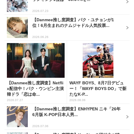
2026.07.23
【Danmee推し度調査】パク・ユチョンが1
位！6月生まれのナムジャドル人気投票...
2026.06.26
【Danmee推し度調査】Netfli
WAYF BOYS、8月7日デビュ
x配信中！パク・ウンビン主演
ー！「WAYF BOYS DO」で新
韓ドラ「恋は命...
たなK-P...
2026.07.27
2026.08.06
【Danmee推し度調査】ENHYPEN ニキ「26年
6月版 K-POP日本人男...
2026.07.06