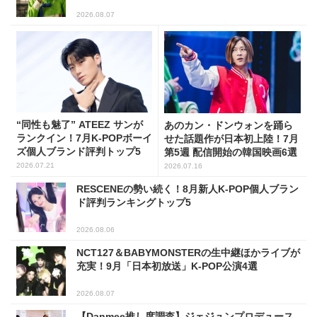
2026.08.07
“同性も魅了” ATEEZ サンが
あのカン・ドンウォンを踊ら
ランクイン！7月K-POPボーイ
せた話題作が日本初上陸！7月
ズ個人ブランド評判トップ5
第5週 配信開始の韓国映画6選
2026.07.21
2026.07.16
RESCENEの勢い続く！8月新人K-POP個人ブラン
ド評判ランキングトップ5
2026.08.06
NCT127＆BABYMONSTERの生中継ほかライブが
充実！9月「日本初放送」K-POP公演4選
2026.08.07
【Danmee推し度調査】ジェジュンプロデュース