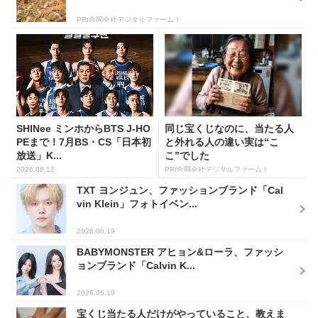
PR(合同会社デジタルファーム )
SHINee ミンホからBTS J-HO
同じ宝くじなのに、当たる人
PEまで！7月BS・CS「日本初
と外れる人の違い実は“こ
放送」K...
こ”でした
2026.06.12
PR(合同会社デジタルファーム )
TXT ヨンジュン、ファッションブランド「Cal
vin Klein」フォトイベン...
2026.06.19
BABYMONSTER アヒョン&ローラ、ファッシ
ョンブランド「Calvin K...
2026.06.19
宝くじ当たる人だけがやっていること、教えま