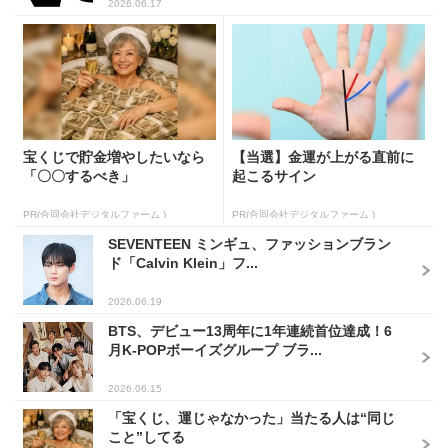
2026.06.17
宝くじで貯金増やしたいなら
【当選】金運が上がる直前に
「〇〇するべき」
起こるサイン
PR(合同会社デジタルファーム )
PR(合同会社デジタルファーム )
SEVENTEEN ミンギュ、ファッションブラン
ド「Calvin Klein」フ...
2026.06.19
BTS、デビュー13周年に1年連続首位達成！6
月K-POPボーイズグループ ブラ...
2026.06.15
「宝くじ、運じゃなかった」当たる人は“同じ
こと”してる