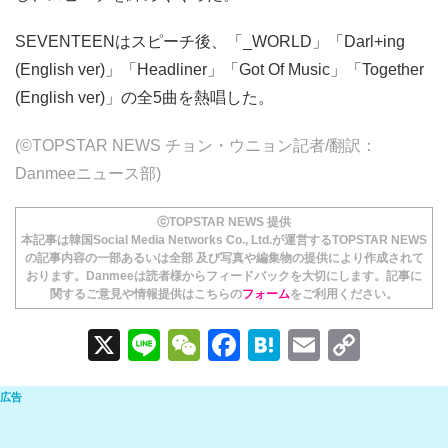
SEVENTEENはスピーチ後、「_WORLD」「Darl+ing
(English ver)」「Headliner」「Got Of Music」「Together
(English ver)」の全5曲を熱唱した。
(©TOPSTAR NEWS チョン・ウニョン記者/翻訳：
Danmeeニュース部)
ⓒTOPSTAR NEWS 提供
本記事は韓国Social Media Networks Co., Ltd.が運営するTOPSTAR NEWS
の記事内容の一部あるいは全部 及び写真や編集物の提供により作成されて
おります。Danmeeは読者様からフィードバックを大切にします。記事に
関するご意見や情報提供はこちらの
フォーム
をご利用ください。
X
Li
W
F
H
E
C
n
e
a
at
m
o
e
C
c
e
ail
p
h
e
n
y