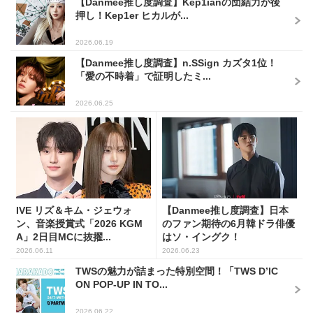
【Danmee推し度調査】Kep1ianの団結力が後
押し！Kep1er ヒカルが...
2026.06.19
【Danmee推し度調査】n.SSign カズタ1位！
「愛の不時着」で証明したミ...
2026.06.25
IVE リズ＆キム・ジェウォ
【Danmee推し度調査】日本
ン、音楽授賞式「2026 KGM
のファン期待の6月韓ドラ俳優
A」2日目MCに抜擢...
はソ・イングク！
2026.06.11
2026.06.23
TWSの魅力が詰まった特別空間！「TWS D’IC
ON POP-UP IN TO...
2026.06.22