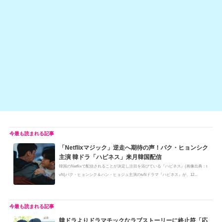
at
b
a
Li
o
n
o
k
k
「Netflixマジック」逆走へ期待の声！パク・ヒョンシク
主演 韓ドラ「ハピネス」来月韓国配信
韓国のNetflixで配信されることが決定し注目を浴びている『ハピネス』(画像出典：t
vN)パク・ヒョンシク＆ハン・ヒョジュ主演のtvNドラマ『ハピネス』が、12...
韓ドラよりドラマチックなラブストーリーに終止符「応