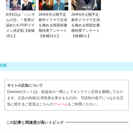
8月6日は「ハンサ
26年8月公開予定
26年8月公開予定
ムの日」！世界が
新作ドラマで主演
新作ドラマで主演
認めたK-POPイケ
を務める韓国俳優
を務める韓国女優
メン決定戦【候補
期待度アンケート
期待度アンケート
18人】
【候補10人】
【候補6人】
サイトの広告について
Danmee(ダンミ)は、収益化の一環としてオンライン広告を展開しており
ます。広告の内容(公序良俗を害するもの)や、可読性の低下につながる広
告に関するご意見はこちらの
フォーム
をご利用ください。
この記事と関連度が高いトピック