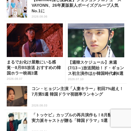
VAYONN、26年夏版新人ボーイズグループ人気
No.1に
2026.08.06
まるでお化け屋敷にいる感
【週韓スケジュール】来週
覚‥8月BS放送 おすすめの韓
(7/13～)放送開始！ド・ギョン
国ホラー映画3選
ス初主演作ほか韓国時代劇6選
2026.08.07
2026.07.10
コン・ヒョジン主演「人妻キラー」初回7%超え！
7月第5週 韓国ドラマ視聴率ランキング
2026.08.03
「トッケビ」カップルの再共演作も！8月配信終了
実力派キャストが贈る「韓国ドラマ」5選