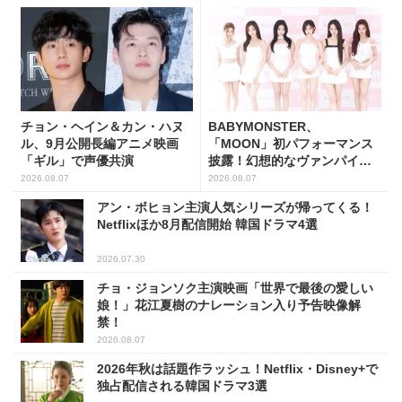
チョン・ヘイン＆カン・ハヌ
BABYMONSTER、
ル、9月公開長編アニメ映画
「MOON」初パフォーマンス
「ギル」で声優共演
披露！幻想的なヴァンパイア
の世界観を表現
2026.08.07
2026.08.07
アン・ボヒョン主演人気シリーズが帰ってくる！
Netflixほか8月配信開始 韓国ドラマ4選
2026.07.30
チョ・ジョンソク主演映画「世界で最後の愛しい
娘！」花江夏樹のナレーション入り予告映像解
禁！
2026.08.07
2026年秋は話題作ラッシュ！Netflix・Disney+で
独占配信される韓国ドラマ3選