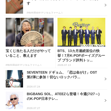
す
PR(合同会社デジタルファーム )
宝くじ当たる人だけがやって
BTS、13カ月連続首位の快
いること、教えます
挙！7月K-POPボーイズグルー
プ ブランド評判トッ...
PR(合同会社デジタルファーム )
2026.07.13
SEVENTEEN ドギョム、「恋は命がけ」OST
第2弾に参加！切ないロックバラ...
2026.07.24
BIGBANG SOL、ATEEZら登場！今週(7/27～)
のK-POP日本テレ...
2026.07.27