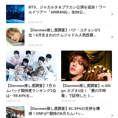
BTS、ジャカルタ＆ブラカン公演を追加！ワー
ルドツアー「ARIRANG」全88公...
2026.06.17
【Danmee推し度調査】パク・ユチョンが1
位！6月生まれのナムジャドル人気投票...
2026.06.26
【Danmee推し度調査】7月カ
【Danmee推し度調査】n.SSi
ムバック期待度ランキング1位
gn カズタ1位！「愛の不時
は･･59.64%を...
着」で証明したミ...
2026.07.23
2026.06.25
【Danmee推し度調査】81.34%の支持を獲
得！ONFが“期待の6月カムバッ...