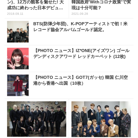
ン)、12万の観客を魅せた! 大
韓国政府’Withコロナ政策’で実
成功に終わった日本デビュー
現は十分可能？
後初コンサート
2018.09.11
2021.09.28
BTS(防弾少年団)、K-POPアーティストで初！米
レコード協会アルバムゴールド認定。
【PHOTO ニュース】IZ*ONE(アイズワン) ゴール
デンディスクアワード レッドカーペット (12枚)
【PHOTO ニュース】GOT7(ガッセ) 韓国 仁川空
港から香港へ出国（10枚）