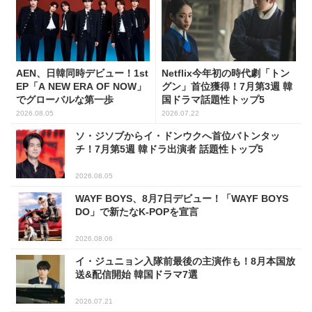
AEN、日韓同時デビュー！1st
Netflix今年初の時代劇「トン
EP「A NEW ERA OF NOW」
グン」首位獲得！7月第3週 韓
でグローバルな第一歩
国ドラマ話題性トップ5
2026.08.05
2026.07.22
ソ・ジソブからイ・ドンウクへ首位バトンタッ
チ！7月第5週 韓ドラ出演者 話題性トップ5
2026.08.05
WAYF BOYS、8月7日デビュー！「WAYF BOYS
DO」で新たなK-POPを宣言
2026.08.06
イ・ジュニョン入隊前最後の主演作も！8月本国放
送&配信開始 韓国ドラマ7選
2026.07.21