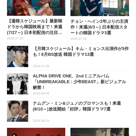
【週韓スケジュール】最新韓
チョン・へイン2年ぶりの主演
ドラから韓国映画まで！来週
作！来週(8/3～) 日本配信スタ
(7/27～) 日本初配信の注目作3
ートの韓国ドラマ3選
選
2026.07.23
2026.07.29
【月韓スケジュール】キム・ミョンス出演作が3作
も！8月BS放送 韓国ドラマ13選
2026.07.28
ALPHA DRIVE ONE、2ndミニアルバム
「UNBREAKABLE : 少年BEAST」新ビジュアル
解禁！
2026.08.06
ナムグン・ミン&ジュノのブロマンスも！来週
(8/10～)放送開始「好評」韓国ドラマ7選
2026.08.03