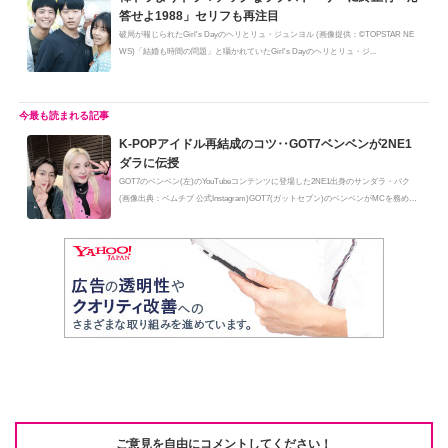
答せよ1988」セリフも再注目
破局が報じられたGirl's Dayのヘリとリュ・ジュンヨル (画像提供：©TOPSTAR NE
WS)「結婚も時間の問題」と囁かれていたGirl's Dayのヘリとリュ・ジ...
K-POPアイドル再結成のコツ‥GOT7ベンベンが2NE1
ダラに伝授
GOT7のベンベン(左)のYouTubeコンテンツに登場した2NE1出身のサンダラ・パク
(画像出典：ベムチプ 公式Instagram)GOT7(ガットセブン)のベンベンがMCを務め
る...
ご意見を自由にコメントしてください！