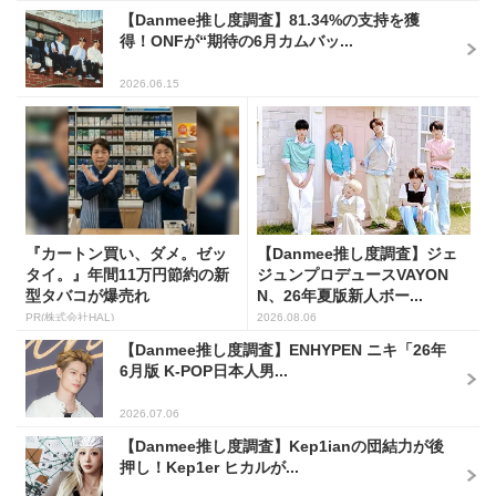
【Danmee推し度調査】81.34%の支持を獲
得！ONFが“期待の6月カムバッ...
2026.06.15
『カートン買い、ダメ。ゼッ
【Danmee推し度調査】ジェ
タイ。』年間11万円節約の新
ジュンプロデュースVAYON
型タバコが爆売れ
N、26年夏版新人ボー...
PR(株式会社HAL)
2026.08.06
【Danmee推し度調査】ENHYPEN ニキ「26年
6月版 K-POP日本人男...
2026.07.06
【Danmee推し度調査】Kep1ianの団結力が後
押し！Kep1er ヒカルが...