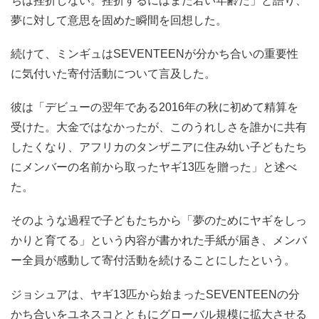
ちは挫折しない。挫折するにはまだ若い年齢だ」と語り、
夢に対して意思を固めた瞬間を回想した。
続けて、ミンギュはSEVENTEENが分かち合いの重要性
に気付いた寄付活動について言及した。
彼は「デビューの翌年である2016年の秋に初めて精算を
受けた。大金ではなかったが、このうれしさを誰かに共有
したくなり、アフリカのタンザニアに住み幼い子どもたち
にメンバーの名前から取ったヤギ13匹を贈った」と述べ
た。
そのような過程で子どもたちから「夢のためにヤギをしっ
かりと育てる」という内容が書かれた手紙が届き、メンバ
ー全員が感動して寄付活動を続けることにしたという。
ジョシュアは、ヤギ13匹から始まったSEVENTEENの分
かち合いをユネスコとともにグローバル規模に拡大させる