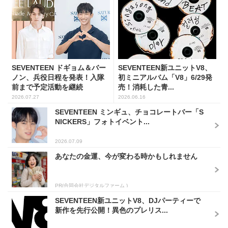
SEVENTEEN ドギョム＆バー
SEVENTEEN新ユニットV8、
ノン、兵役日程を発表！入隊
初ミニアルバム「V8」6/29発
前まで予定活動を継続
売！消耗した青...
2026.07.27
2026.06.16
SEVENTEEN ミンギュ、チョコレートバー「S
NICKERS」フォトイベント...
2026.07.09
あなたの金運、今が変わる時かもしれません
PR(合同会社デジタルファーム )
SEVENTEEN新ユニットV8、DJパーティーで
新作を先行公開！異色のプレリス...