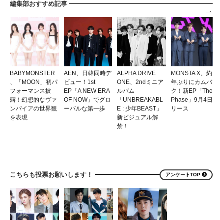
編集部おすすめ記事
BABYMONSTER
AEN、日韓同時デ
ALPHA DRIVE
MONSTA X、約1
、「MOON」初パ
ビュー！1st
ONE、2ndミニア
年ぶりにカムバッ
フォーマンス披
EP「A NEW ERA
ルバム
ク！新EP「The
露！幻想的なヴァ
OF NOW」でグロ
「UNBREAKABL
Phase」9月4日リ
ンパイアの世界観
ーバルな第一歩
E : 少年BEAST」
リース
を表現
新ビジュアル解
禁！
こちらも投票お願いします！
アンケートTOP