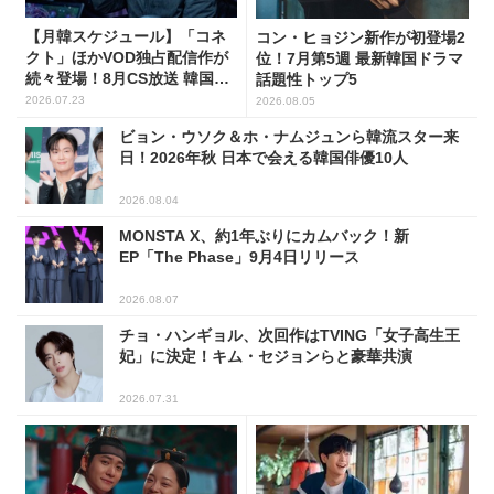
【月韓スケジュール】「コネ
コン・ヒョジン新作が初登場2
クト」ほかVOD独占配信作が
位！7月第5週 最新韓国ドラマ
続々登場！8月CS放送 韓国ド
話題性トップ5
ラマ(全66選)
2026.07.23
2026.08.05
ビョン・ウソク＆ホ・ナムジュンら韓流スター来
日！2026年秋 日本で会える韓国俳優10人
2026.08.04
MONSTA X、約1年ぶりにカムバック！新
EP「The Phase」9月4日リリース
2026.08.07
チョ・ハンギョル、次回作はTVING「女子高生王
妃」に決定！キム・セジョンらと豪華共演
2026.07.31