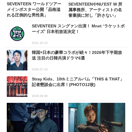
SEVENTEEN ワールドツアー
SEVENTEENやNU’EST W 所
メインポスター公開「品格溢
属事務所、アーティストの名
れる圧倒的な男性美」
誉棄損に対し「許さない」
SEVENTEEN スングァン出演！ Mnet ‘ラケットボ
ーイズ’ 日本初放送決定！
2021.10.22
韓国×日本の豪華コラボが続々！2026年下半期放
送 注目の日韓共演ドラマ6選
2026.07.24
Stray Kids、10thミニアルバム「THIS & THAT」
記者懇談会に出席！(PHOTO12枚)
2026.08.06