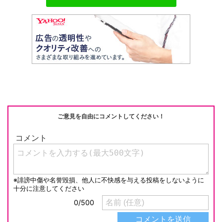
h
e
n
y
at
b
a
Li
o
n
o
k
k
ご意見を自由にコメントしてください！