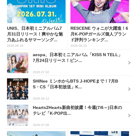
UNIS、日本初ミニアルバム7
RESCENE ウォニが大躍進！6
月31日リリース！爽やかな魅
月K-POPガールズ個人ブラン
力あふれるサマーソング...
ド評判ランキング...
2026.06.18
2026.06.23
aespa、日本初ミニアルバム「KISS N TELL」
7月24日リリース！ピン...
2026.07.02
SHINee ミンホからBTS J-HOPEまで！7月B
S・CS「日本初放送」K...
2026.06.12
Hearts2Hearts新曲初披露！今週(7/6～)日本の
テレビ「K-POP出...
2026.07.06