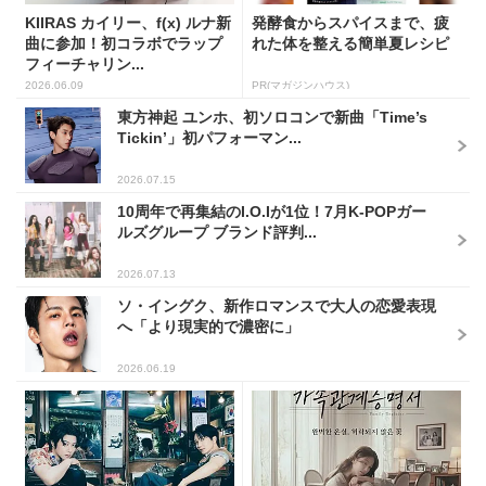
KIIRAS カイリー、f(x) ルナ新
発酵食からスパイスまで、疲
曲に参加！初コラボでラップ
れた体を整える簡単夏レシピ
フィーチャリン...
2026.06.09
PR(マガジンハウス)
東方神起 ユンホ、初ソロコンで新曲「Time’s
Tickin’」初パフォーマン...
2026.07.15
10周年で再集結のI.O.Iが1位！7月K-POPガー
ルズグループ ブランド評判...
2026.07.13
ソ・イングク、新作ロマンスで大人の恋愛表現
へ「より現実的で濃密に」
2026.06.19