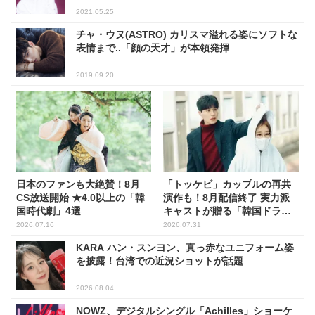
2021.05.25
チャ・ウヌ(ASTRO) カリスマ溢れる姿にソフトな
表情まで..「顔の天才」が本領発揮
2019.09.20
日本のファンも大絶賛！8月
「トッケビ」カップルの再共
CS放送開始 ★4.0以上の「韓
演作も！8月配信終了 実力派
国時代劇」4選
キャストが贈る「韓国ドラ
マ」5選
2026.07.16
2026.07.31
KARA ハン・スンヨン、真っ赤なユニフォーム姿
を披露！台湾での近況ショットが話題
2026.08.04
NOWZ、デジタルシングル「Achilles」ショーケ