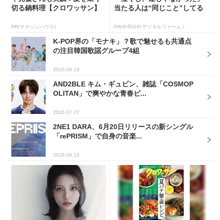
切る鍋料理【クロワッサン】
当たる人は“同じこと”してる
PR(マガジンハウス)
PR(合同会社デジタルファーム )
K-POP界の「モナキ」？歌で魅せるも共通点
の注目韓国歌謡グループ4組
2026.06.18
AND2BLE キム・ギュビン、雑誌「COSMOP
OLITAN」で爽やかな青春ビ...
2026.07.27
2NE1 DARA、6月20日リリースの新シングル
「rePRISM」で自身の音楽...
2026.06.15