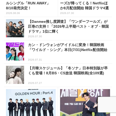
ルシングル「RUN AWAY」
ーズが帰ってくる！Netflixほ
8/10発売決定！
か8月配信開始 韓国ドラマ4選
2026.08.06
2026.07.30
【Danmee推し度調査】「ワンダーフールズ」が
圧巻の支持！「2026年上半期ベスト・オブ・韓国
ドラマ」1位に輝く
2026.07.30
カン・ドンウォンがアイドルに変身！韓国映画
「ワイルド・シング」本日(7/31)Netflix配信開始
2026.07.31
【月韓スケジュール】「冬ソナ」日本特別版が早
くも登場！8月BS・CS放送 韓国映画(全109選)
2026.07.27