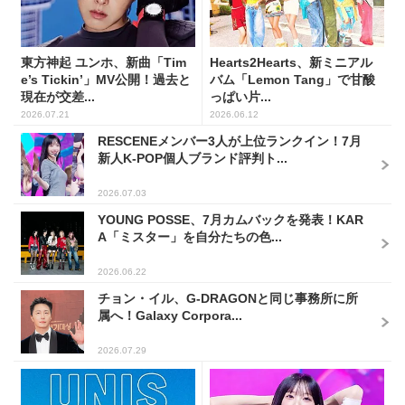
東方神起 ユンホ、新曲「Tim
Hearts2Hearts、新ミニアル
e’s Tickin’」MV公開！過去と
バム「Lemon Tang」で甘酸
現在が交差...
っぱい片...
2026.07.21
2026.06.12
RESCENEメンバー3人が上位ランクイン！7月
新人K-POP個人ブランド評判ト...
2026.07.03
YOUNG POSSE、7月カムバックを発表！KAR
A「ミスター」を自分たちの色...
2026.06.22
チョン・イル、G-DRAGONと同じ事務所に所
属へ！Galaxy Corpora...
2026.07.29