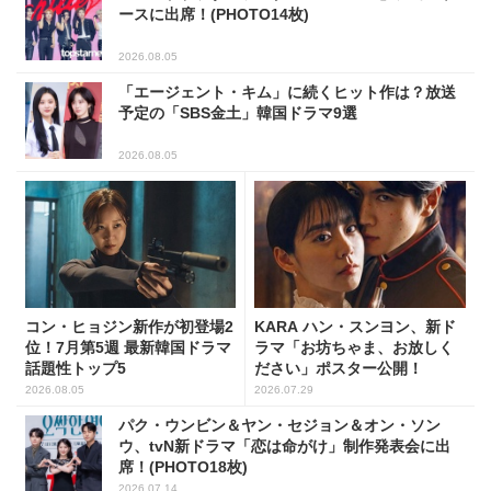
ースに出席！(PHOTO14枚)
2026.08.05
「エージェント・キム」に続くヒット作は？放送
予定の「SBS金土」韓国ドラマ9選
2026.08.05
コン・ヒョジン新作が初登場2
KARA ハン・スンヨン、新ド
位！7月第5週 最新韓国ドラマ
ラマ「お坊ちゃま、お放しく
話題性トップ5
ださい」ポスター公開！
2026.08.05
2026.07.29
パク・ウンビン＆ヤン・セジョン＆オン・ソン
ウ、tvN新ドラマ「恋は命がけ」制作発表会に出
席！(PHOTO18枚)
2026.07.14