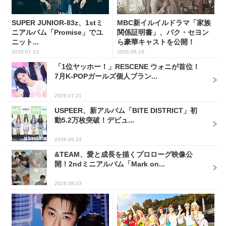
SUPER JUNIOR-83z、1stミ
MBC新イルイルドラマ「家族
ニアルバム「Promise」でユ
関係証明書」、パク・セヨン
ニット...
ら豪華キャストを公開！
2026.07.13
2026.06.19
「1位ヤッホー！」RESCENE ウォニが首位！
7月K-POPガールズ個人ブラン...
2026.07.21
USPEER、新アルバム「BITE DISTRICT」初
動5.2万枚突破！デビュ...
2026.06.24
&TEAM、愛と成長を描くプロローグ映像公
開！2ndミニアルバム「Mark on...
2026.08.03