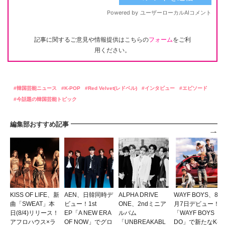
記事に関するご意見や情報提供はこちらの
フォーム
をご利
用ください。
韓国芸能ニュース
K-POP
Red Velvet(レドベル)
インタビュー
エピソード
今話題の韓国芸能トピック
編集部おすすめ記事
KISS OF LIFE、新
AEN、日韓同時デ
ALPHA DRIVE
WAYF BOYS、8
曲「SWEAT」本
ビュー！1st
ONE、2ndミニア
月7日デビュー！
日(8/4)リリース！
EP「A NEW ERA
ルバム
「WAYF BOYS
アフロハウス×ラ
OF NOW」でグロ
「UNBREAKABL
DO」で新たなK-