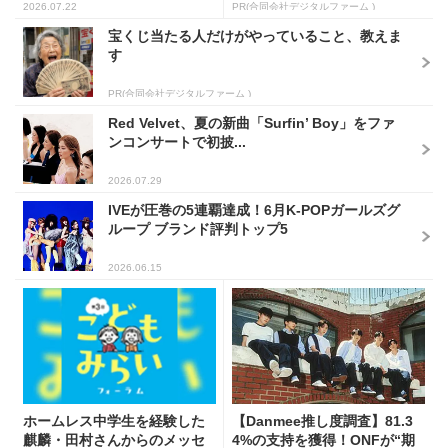
2026.07.22
PR(合同会社デジタルファーム )
宝くじ当たる人だけがやっていること、教えま
す
PR(合同会社デジタルファーム )
Red Velvet、夏の新曲「Surfin’ Boy」をファ
ンコンサートで初披...
2026.07.29
IVEが圧巻の5連覇達成！6月K-POPガールズグ
ループ ブランド評判トップ5
2026.06.15
ホームレス中学生を経験した
【Danmee推し度調査】81.3
麒麟・田村さんからのメッセ
4%の支持を獲得！ONFが“期