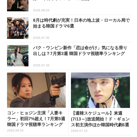
2026.08.03
8月は時代劇が充実！日本の地上波・ローカル局で
始まる韓国ドラマ6選
2026.07.30
パク・ウンビン新作「恋は命がけ」気になる滑り
出しは？7月第3週 韓国ドラマ視聴率ランキング
2026.07.20
コン・ヒョジン主演「人妻キ
【週韓スケジュール】来週
ラー」初回7%超え！7月第5週
(7/13～)放送開始！ド・ギョン
韓国ドラマ視聴率ランキング
ス初主演作ほか韓国時代劇6選
2026.08.03
2026.07.10