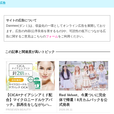
サイトの広告について
Danmee(ダンミ)は、収益化の一環としてオンライン広告を展開しており
ます。広告の内容(公序良俗を害するもの)や、可読性の低下につながる広
告に関するご意見はこちらの
フォーム
をご利用ください。
この記事と関連度が高いトピック
【CICA×ナイアシンアミド配
Red Velvet、今夏ついに完全
合】マイクロニードルケアパ
体で帰還！8月カムバックを公
ッチ。肌再生をしながらハ...
式発表
PR(SEVEN BEAUTY)
2026.06.11