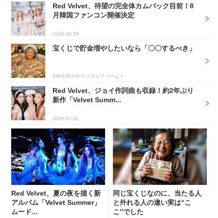
Red Velvet、待望の完全体カムバック目前！8
月韓国ファンコン開催決定
2026.06.15
宝くじで貯金増やしたいなら「〇〇するべき」
PR(合同会社デジタルファーム )
Red Velvet、ジョイ作詞曲も収録！約2年ぶり
新作「Velvet Summ...
2026.07.31
Red Velvet、夏の夜を描く新
同じ宝くじなのに、当たる人
アルバム「Velvet Summer」
と外れる人の違い実は“こ
ムード...
こ”でした