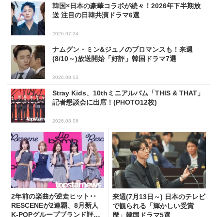
韓国×日本の豪華コラボが続々！2026年下半期放
送 注目の日韓共演ドラマ6選
2026.07.24
ナムグン・ミン&ジュノのブロマンスも！来週
(8/10～)放送開始「好評」韓国ドラマ7選
2026.08.03
Stray Kids、10thミニアルバム「THIS & THAT」
記者懇談会に出席！(PHOTO12枚)
2026.08.06
2年前の楽曲が逆走ヒット･･
来週(7月13日～) 日本のテレビ
RESCENEが2連覇、8月新人
で観られる「輝かしい受賞
K-POPグループブランド評判
歴」韓国ドラマ5選