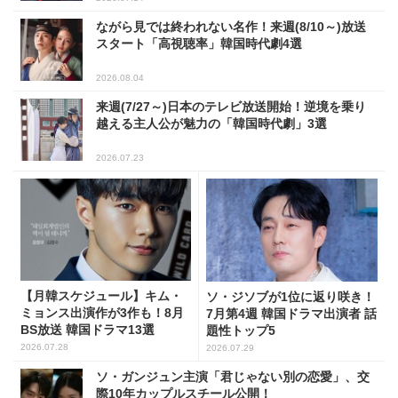
ながら見では終われない名作！来週(8/10～)放送
スタート「高視聴率」韓国時代劇4選
2026.08.04
来週(7/27～)日本のテレビ放送開始！逆境を乗り
越える主人公が魅力の「韓国時代劇」3選
2026.07.23
【月韓スケジュール】キム・
ソ・ジソブが1位に返り咲き！
ミョンス出演作が3作も！8月
7月第4週 韓国ドラマ出演者 話
BS放送 韓国ドラマ13選
題性トップ5
2026.07.28
2026.07.29
ソ・ガンジュン主演「君じゃない別の恋愛」、交
際10年カップルスチール公開！