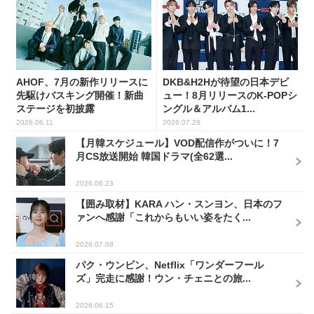
AHOF、7月の新作リリースに
DKB&H2Hが待望の日本デビ
先駆けバスキング開催！新曲
ュー！8月リリースのK-POPシ
ステージを初披露
ングル＆アルバム1...
2026.06.11
2026.07.28
【月韓スケジュール】VOD配信作がついに！7
月CS放送開始 韓国ドラマ(全62選...
2026.06.23
【囲み取材】KARA ハン・スンヨン、日本のフ
ァンへ感謝「これからもいい姿をたく...
2026.07.08
パク・ウンビン、Netflix「ワンダーフール
ズ」完走に感謝！ウン・チェニとの旅...
2026.06.15