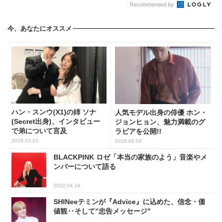
Recommended by
今、あなたにオススメ
ハン・スンウ(X1)の姉 ソナ
人気モデル出身の俳優 ホン・
(Secret出身)、インタビュー
ジョンヒョン、魅力満載のグ
で弟について言及
ラビアを公開!!
2019.10.23
2018.08.24
BLACKPINK ロゼ「本当の家族のよう」音楽やメ
ンバーについて語る
2022.04.18
SHINeeテミンが『Advice』に込めた、信念・価
値観‥そして”忠告メッセージ”