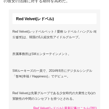
の彼女の活躍に対する期待を高めた。
Red Velvet(レドベル)
Red Velvet(レッドベルベット / 愛称 レドベル / ハングル 레
드벨벳)は、韓国の5人組女性アイドルグループ。
所属事務所はSMエンターテインメント。
SMルーキーズの一員で、2014年8月にデジタルシングル
「행복(幸福 / Happiness)」でデビュー。
Red Velvetは先輩グループである少女時代の大衆性とf(x)の
実験性の中間のコンセプトを持つとされる。
Red Velvet(レドベル) 最新記事はこちら(281)