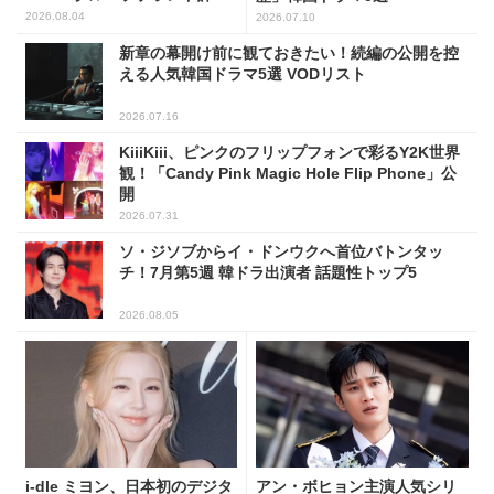
トップ5
2026.08.04
2026.07.10
新章の幕開け前に観ておきたい！続編の公開を控
える人気韓国ドラマ5選 VODリスト
2026.07.16
KiiiKiii、ピンクのフリップフォンで彩るY2K世界
観！「Candy Pink Magic Hole Flip Phone」公
開
2026.07.31
ソ・ジソブからイ・ドンウクへ首位バトンタッ
チ！7月第5週 韓ドラ出演者 話題性トップ5
2026.08.05
i-dle ミヨン、日本初のデジタ
アン・ボヒョン主演人気シリ