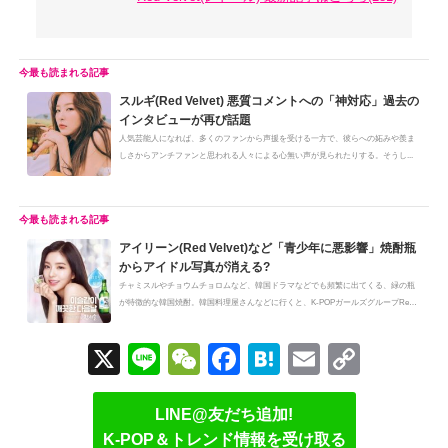
スルギ(Red Velvet) 悪質コメントへの「神対応」過去の
インタビューが再び話題
人気芸能人になれば、多くのファンから声援を受ける一方で、彼らへの妬みや羨ま
しさからアンチファンと思われる人々による心無い声が見られたりする。そうし...
アイリーン(Red Velvet)など「青少年に悪影響」焼酎瓶
からアイドル写真が消える?
チャミスルやチョウムチョロムなど、韓国ドラマなどでも頻繁に出てくる、緑の瓶
が特徴的な韓国焼酎。韓国料理屋さんなどに行くと、K-POPガールズグループRed
...
X
Li
W
F
H
E
C
n
e
a
at
m
o
e
C
c
e
ail
p
LINE@友だち追加!
K-POP＆トレンド情報を受け取る