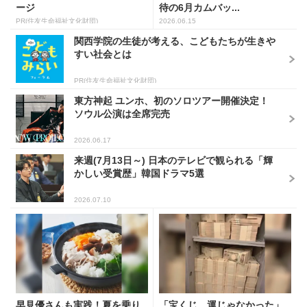
ージ
待の6月カムバッ...
PR(住友生命福祉文化財団)
2026.06.15
関西学院の生徒が考える、こどもたちが生きや
すい社会とは
PR(住友生命福祉文化財団)
東方神起 ユンホ、初のソロツアー開催決定！
ソウル公演は全席完売
2026.06.17
来週(7月13日～) 日本のテレビで観られる「輝
かしい受賞歴」韓国ドラマ5選
2026.07.10
早見優さんも実践！夏を乗り
「宝くじ、運じゃなかった」