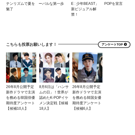
テンリズムで夏を
ーバルな第一歩
E : 少年BEAST」
POPを宣言
魅了
新ビジュアル解
禁！
こちらも投票お願いします！
アンケートTOP
26年8月公開予定
8月6日は「ハンサ
26年8月公開予定
新作ドラマで主演
ムの日」！世界が
新作ドラマで主演
を務める韓国俳優
認めたK-POPイケ
を務める韓国女優
期待度アンケート
メン決定戦【候補
期待度アンケート
【候補10人】
18人】
【候補6人】