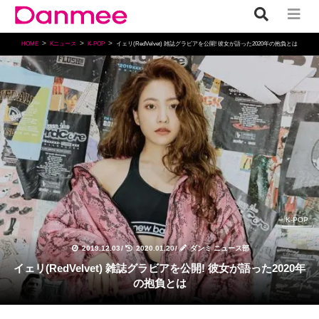
HOME
Kニュース
K-POP
イェリ(RedVelvet) 雑誌グラビアを公開! 彼女が語った2020年の抱負とは
K-POP
2019.12.03
/
2020.01.20
/
ダンミ ニュース部
イェリ(RedVelvet) 雑誌グラビアを公開! 彼女が語った2020年
の抱負とは