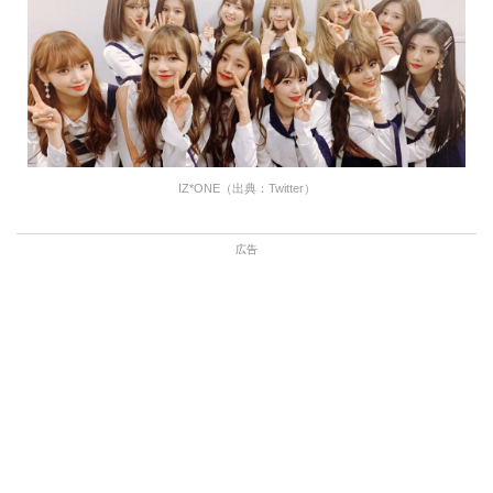
IZ*ONE（出典：Twitter）