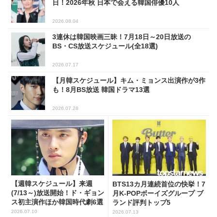
日！2026年秋 日本で会える韓国俳優10人
2026.08.04
3連休は韓国映画三昧！7月18日～20日放送の
BS・CS放送スケジュール(全18選)
2026.07.17
【月韓スケジュール】キム・ミョンス出演作が3作
も！8月BS放送 韓国ドラマ13選
2026.07.28
【週韓スケジュール】来週
BTS13カ月連続首位の快挙！7
(7/13～)放送開始！ド・ギョン
月K-POPボーイズグループ ブ
ス初主演作ほか韓国時代劇6選
ランド評判トップ5
2026.07.10
2026.07.13