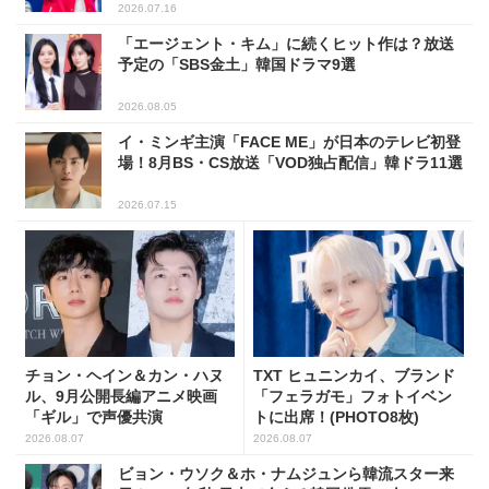
2026.07.16
「エージェント・キム」に続くヒット作は？放送
予定の「SBS金土」韓国ドラマ9選
2026.08.05
イ・ミンギ主演「FACE ME」が日本のテレビ初登
場！8月BS・CS放送「VOD独占配信」韓ドラ11選
2026.07.15
チョン・ヘイン＆カン・ハヌ
TXT ヒュニンカイ、ブランド
ル、9月公開長編アニメ映画
「フェラガモ」フォトイベン
「ギル」で声優共演
トに出席！(PHOTO8枚)
2026.08.07
2026.08.07
ビョン・ウソク＆ホ・ナムジュンら韓流スター来