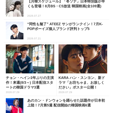
【月韓スケジュール】「冬ソナ」日本特別版が早
くも登場！8月BS・CS放送 韓国映画(全109選)
2026.07.27
“同性も魅了” ATEEZ サンがランクイン！7月K-
POPボーイズ個人ブランド評判トップ5
2026.07.21
チョン・へイン2年ぶりの主演
KARA ハン・スンヨン、新ド
作！来週(8/3～) 日本配信スタ
ラマ「お坊ちゃま、お放しく
ートの韓国ドラマ3選
ださい」ポスター公開！
2026.07.29
2026.07.29
あのカン・ドンウォンを踊らせた話題作が日本初
上陸！7月第5週 配信開始の韓国映画6選