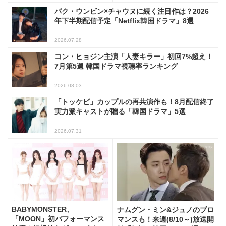
パク・ウンビン×チャウヌに続く注目作は？2026
年下半期配信予定「Netflix韓国ドラマ」8選
2026.07.28
コン・ヒョジン主演「人妻キラー」初回7%超え！
7月第5週 韓国ドラマ視聴率ランキング
2026.08.03
「トッケビ」カップルの再共演作も！8月配信終了
実力派キャストが贈る「韓国ドラマ」5選
2026.07.31
BABYMONSTER、
ナムグン・ミン&ジュノのブロ
「MOON」初パフォーマンス
マンスも！来週(8/10～)放送開