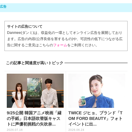
サイトの広告について
Danmee(ダンミ)は、収益化の一環としてオンライン広告を展開しており
ます。広告の内容(公序良俗を害するもの)や、可読性の低下につながる広
告に関するご意見はこちらの
フォーム
をご利用ください。
この記事と関連度が高いトピック
9/25公開 韓国アニメ映画「縁
TWICE ジヒョ、ブランド「T
の手紙」日本語吹替版キャス
OM FORD BEAUTY」フォト
トに声優初挑戦の矢吹奈...
イベントに出...
2026.07.16
2026.06.24