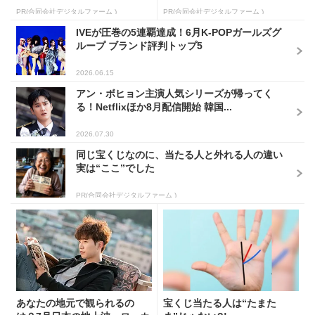
PR(合同会社デジタルファーム )
PR(合同会社デジタルファーム )
IVEが圧巻の5連覇達成！6月K-POPガールズグ
ループ ブランド評判トップ5
2026.06.15
アン・ボヒョン主演人気シリーズが帰ってく
る！Netflixほか8月配信開始 韓国...
2026.07.30
同じ宝くじなのに、当たる人と外れる人の違い
実は“ここ”でした
PR(合同会社デジタルファーム )
あなたの地元で観られるの
宝くじ当たる人は“たまた