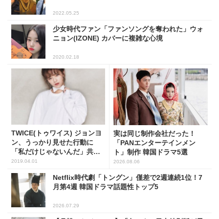
2022.05.25
少女時代ファン「ファンソングを奪われた」ウォ
ニョン(IZONE) カバーに複雑な心境
2020.02.18
TWICE(トゥワイス) ジョンヨ
実は同じ制作会社だった！
ン、うっかり見せた行動に
「PANエンターテインメン
「私だけじゃないんだ」共感
ト」制作 韓国ドラマ5選
の声相次ぐ!
2019.04.01
2026.08.06
Netflix時代劇「トングン」僅差で2週連続1位！7
月第4週 韓国ドラマ話題性トップ5
2026.07.29