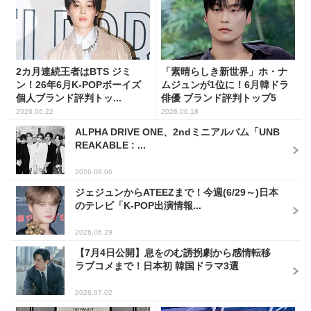
2カ月連続王者はBTS ジミ
「素晴らしき新世界」ホ・ナ
ン！26年6月K-POPボーイズ
ムジュンが1位に！6月韓ドラ
個人ブランド評判トッ...
俳優 ブランド評判トップ5
2026.06.22
2026.06.18
ALPHA DRIVE ONE、2ndミニアルバム「UNB
REAKABLE : ...
2026.08.06
ジェジュンからATEEZまで！今週(6/29～)日本
のテレビ「K-POP出演情報...
2026.06.29
【7月4日公開】息をのむ誘拐劇から感情転移
ラブコメまで！日本初 韓国ドラマ3選
2026.07.02