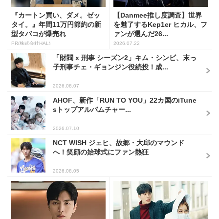
『カートン買い、ダメ。ゼッ
【Danmee推し度調査】世界
タイ。』年間11万円節約の新
を魅了するKep1er ヒカル、フ
型タバコが爆売れ
ァンが選んだ26...
PR(株式会社HAL)
2026.07.22
「財閥 x 刑事 シーズン2」キム・シンビ、末っ
子刑事チェ・ギョンジン役続投！成...
2026.08.07
AHOF、新作「RUN TO YOU」22カ国のiTune
sトップアルバムチャー...
2026.07.10
NCT WISH ジェヒ、故郷・大邱のマウンド
へ！笑顔の始球式にファン熱狂
2026.08.05