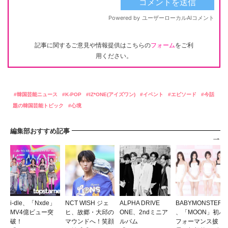
記事に関するご意見や情報提供はこちらの
フォーム
をご利
用ください。
韓国芸能ニュース
K-POP
IZ*ONE(アイズワン)
イベント
エピソード
今話
題の韓国芸能トピック
心境
編集部おすすめ記事
i-dle、「Nxde」
NCT WISH ジェ
ALPHA DRIVE
BABYMONSTER
MV4億ビュー突
ヒ、故郷・大邱の
ONE、2ndミニア
、「MOON」初パ
破！
マウンドへ！笑顔
ルバム
フォーマンス披