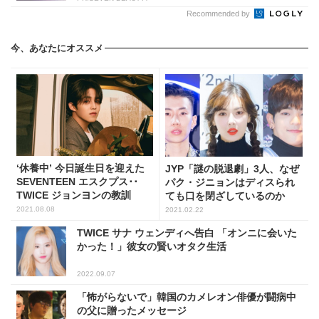
Recommended by
今、あなたにオススメ
‘休養中’ 今日誕生日を迎えた
JYP「謎の脱退劇」3人、なぜ
SEVENTEEN エスクプス･･
パク・ジニョンはディスられ
TWICE ジョンヨンの教訓
ても口を閉ざしているのか
2021.08.08
2021.02.22
TWICE サナ ウェンディへ告白 「オンニに会いた
かった！」彼女の賢いオタク生活
2022.09.07
「怖がらないで」韓国のカメレオン俳優が闘病中
の父に贈ったメッセージ