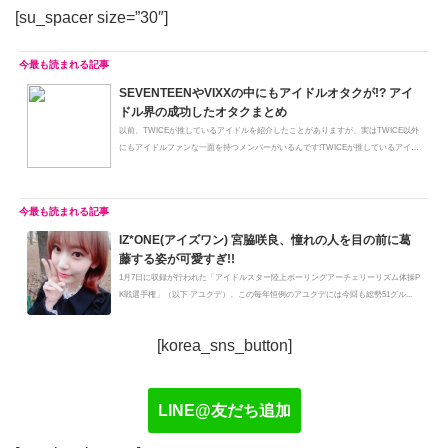
[su_spacer size=”30″]
SEVENTEENやVIXXの中にもアイドルオタクが!? アイ
ドル界の成功したオタクまとめ
以前、TWICEが推しているアイドルを紹介したことがありますが、実はTWICE以外
にもアイドルファンな一面を持つメンバーがいるんです!TWICEが推しているアイ
ド...
IZ*ONE(アイズワン) 宮脇咲良、憧れの人を目の前に葛
藤する姿が可愛すぎ!!
1月7日に収録が行われた「アイドルスター陸上ボーリングアーチェリーリズム体操P
K戦選手権」（以下 アユクデ）。この毎年恒例のアユクデには今回も総勢51グル...
[korea_sns_button]
LINE@友だち追加