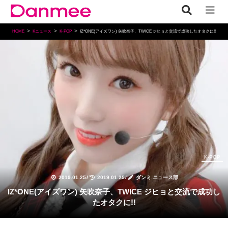
HOME
Kニュース
K-POP
IZ*ONE(アイズワン) 矢吹奈子、TWICE ジヒョと交流で成功したオタクに!!
K-POP
2019.01.25
/
2019.01.25
/
ダンミ ニュース部
IZ*ONE(アイズワン) 矢吹奈子、TWICE ジヒョと交流で成功し
たオタクに!!