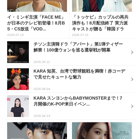
イ・ミンギ主演「FACE ME」
「トッケビ」カップルの再共
が日本のテレビ初登場！8月B
演作も！8月配信終了 実力派
S・CS放送「VOD...
キャストが贈る「韓国ドラ
マ...
2026.07.15
2026.07.31
チソン主演韓ドラ「アパート」第1弾ティザー
解禁！100億ウォンを巡る選挙戦が開幕
2026.06.11
KARA 知英、台湾で野球観戦を満喫！赤コーデ
で見せたキュートな魅力
2026.08.04
KARA スンヨンからBABYMONSTERまで！7
月開催のK-POP来日イベン...
2026.06.23