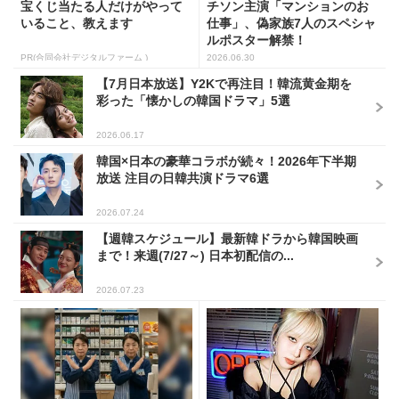
宝くじ当たる人だけがやって
チソン主演「マンションのお
いること、教えます
仕事」、偽家族7人のスペシャ
ルポスター解禁！
PR(合同会社デジタルファーム )
2026.06.30
【7月日本放送】Y2Kで再注目！韓流黄金期を
彩った「懐かしの韓国ドラマ」5選
2026.06.17
韓国×日本の豪華コラボが続々！2026年下半期
放送 注目の日韓共演ドラマ6選
2026.07.24
【週韓スケジュール】最新韓ドラから韓国映画
まで！来週(7/27～) 日本初配信の...
2026.07.23