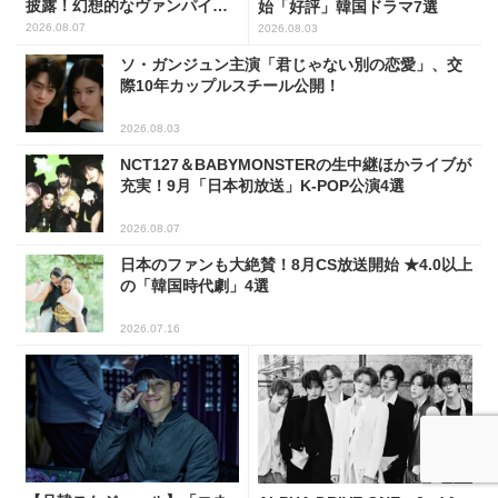
披露！幻想的なヴァンパイア
始「好評」韓国ドラマ7選
の世界観を表現
2026.08.07
2026.08.03
ソ・ガンジュン主演「君じゃない別の恋愛」、交
際10年カップルスチール公開！
2026.08.03
NCT127＆BABYMONSTERの生中継ほかライブが
充実！9月「日本初放送」K-POP公演4選
2026.08.07
日本のファンも大絶賛！8月CS放送開始 ★4.0以上
の「韓国時代劇」4選
2026.07.16