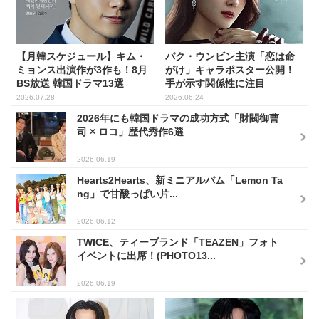
【月韓スケジュール】キム・
パク・ウンビン主演「恋は命
ミョンス出演作が3作も！8月
がけ」キャラポスター公開！
BS放送 韓国ドラマ13選
手が示す関係性に注目
2026.07.28
2026.06.24
2026年にも韓国ドラマの成功方式「財閥御曹
司 × ロコ」歴代秀作6選
2026.06.19
Hearts2Hearts、新ミニアルバム「Lemon Ta
ng」で甘酸っぱい片...
2026.06.12
TWICE、ティーブランド「TEAZEN」フォト
イベントに出席！(PHOTO13...
2026.06.19