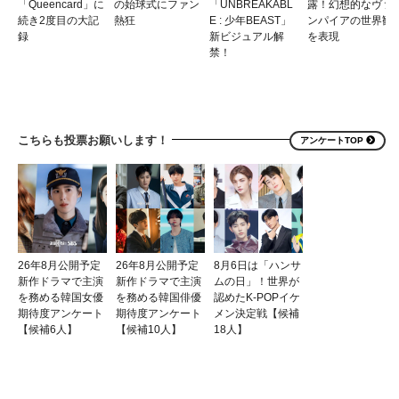
「Queencard」に
の始球式にファン
「UNBREAKABL
露！幻想的なヴァ
続き2度目の大記
熱狂
E : 少年BEAST」
ンパイアの世界観
録
新ビジュアル解
を表現
禁！
こちらも投票お願いします！
アンケートTOP
26年8月公開予定
26年8月公開予定
8月6日は「ハンサ
新作ドラマで主演
新作ドラマで主演
ムの日」！世界が
を務める韓国女優
を務める韓国俳優
認めたK-POPイケ
期待度アンケート
期待度アンケート
メン決定戦【候補
【候補6人】
【候補10人】
18人】