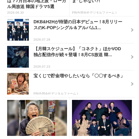
は？7月日本の地上波・ローカ
ま”じゃない?!
ル局放送 韓国ドラマ5選
2026.06.30
PR(合同会社デジタルファーム )
DKB&H2Hが待望の日本デビュー！8月リリー
スのK-POPシングル＆アルバム1...
2026.07.28
【月韓スケジュール】「コネクト」ほかVOD
独占配信作が続々登場！8月CS放送 韓...
2026.07.23
宝くじで貯金増やしたいなら「〇〇するべき」
PR(合同会社デジタルファーム )