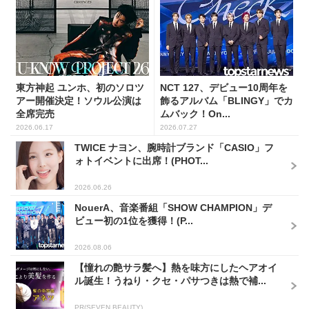
東方神起 ユンホ、初のソロツ
NCT 127、デビュー10周年を
アー開催決定！ソウル公演は
飾るアルバム「BLINGY」でカ
全席完売
ムバック！On...
2026.06.17
2026.07.27
TWICE ナヨン、腕時計ブランド「CASIO」フ
ォトイベントに出席！(PHOT...
2026.06.26
NouerA、音楽番組「SHOW CHAMPION」デ
ビュー初の1位を獲得！(P...
2026.08.06
【憧れの艶サラ髪へ】熱を味方にしたヘアオイ
ル誕生！うねり・クセ・パサつきは熱で補...
PR(SEVEN BEAUTY)