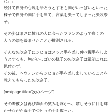
た。。
続けて自身の心境を語ろうとするも胸がいっぱいといった
様子で自身の胸に手を当て、言葉を失ってしまった矢吹奈
子。
その姿はまさに憧れの人に会ったファンのようで多くの
人々の頬を緩ませたことが推測される。
そんな矢吹奈子にジヒョはスッと手を差し伸べ握手をしよ
うとするも、胸がいっぱいの様子の矢吹奈子は最初これに
気付かず。
その後、ヘウォンからジヒョが手を差し出していることを
教えてもらった矢吹奈子。
[nextpage title=”次のページ”]
その際彼女は再び満面の笑みを浮かべ、嬉しそうに目を輝
かせながら両手でジヒョの手を握った。