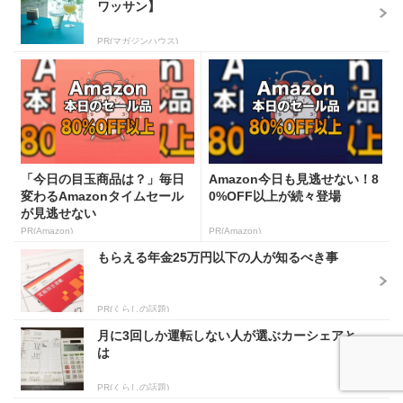
ワッサン】
PR(マガジンハウス)
「今日の目玉商品は？」毎日
Amazon今日も見逃せない！8
変わるAmazonタイムセール
0%OFF以上が続々登場
が見逃せない
PR(Amazon)
PR(Amazon)
もらえる年金25万円以下の人が知るべき事
PR(くらしの話題)
月に3回しか運転しない人が選ぶカーシェアと
は
PR(くらしの話題)