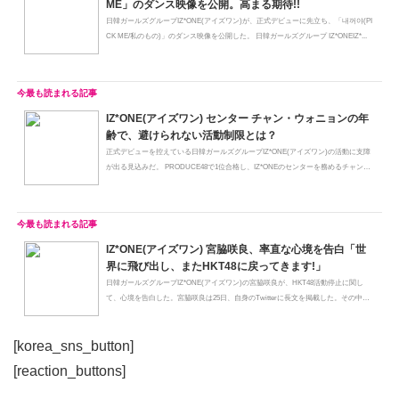
ME」のダンス映像を公開。高まる期待!!
日韓ガールズグループIZ*ONE(アイズワン)が、正式デビューに先立ち、「내꺼야(PI
CK ME/私のもの)」のダンス映像を公開した。 日韓ガールズグループ IZ*ONEIZ*...
IZ*ONE(アイズワン) センター チャン・ウォニョンの年
齢で、避けられない活動制限とは？
正式デビューを控えている日韓ガールズグループIZ*ONE(アイズワン)の活動に支障
が出る見込みだ。 PRODUCE48で1位合格し、IZ*ONEのセンターを務めるチャン・
ウ...
IZ*ONE(アイズワン) 宮脇咲良、率直な心境を告白「世
界に飛び出し、またHKT48に戻ってきます!」
日韓ガールズグループIZ*ONE(アイズワン)の宮脇咲良が、HKT48活動停止に関し
て、心境を告白した。宮脇咲良は25日、自身のTwitterに長文を掲載した。その中
で...
[korea_sns_button]
[reaction_buttons]