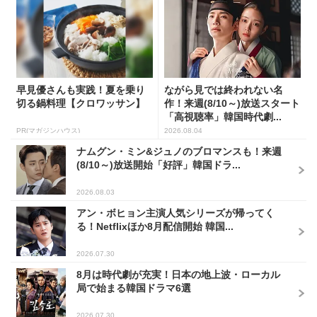
早見優さんも実践！夏を乗り
ながら見では終われない名
切る鍋料理【クロワッサン】
作！来週(8/10～)放送スタート
「高視聴率」韓国時代劇...
PR(マガジンハウス)
2026.08.04
ナムグン・ミン&ジュノのブロマンスも！来週
(8/10～)放送開始「好評」韓国ドラ...
2026.08.03
アン・ボヒョン主演人気シリーズが帰ってく
る！Netflixほか8月配信開始 韓国...
2026.07.30
8月は時代劇が充実！日本の地上波・ローカル
局で始まる韓国ドラマ6選
2026.07.30