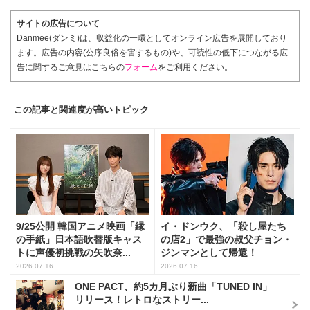
サイトの広告について
Danmee(ダンミ)は、収益化の一環としてオンライン広告を展開しており
ます。広告の内容(公序良俗を害するもの)や、可読性の低下につながる広
告に関するご意見はこちらの
フォーム
をご利用ください。
この記事と関連度が高いトピック
9/25公開 韓国アニメ映画「縁
イ・ドンウク、「殺し屋たち
の手紙」日本語吹替版キャス
の店2」で最強の叔父チョン・
トに声優初挑戦の矢吹奈...
ジンマンとして帰還！
2026.07.16
2026.07.16
ONE PACT、約5カ月ぶり新曲「TUNED IN」
リリース！レトロなストリー...