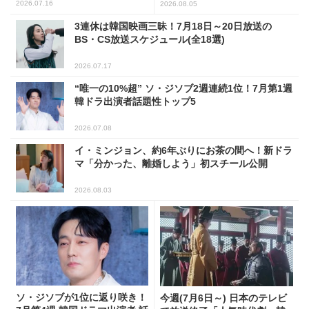
2026.07.16
2026.08.05
3連休は韓国映画三昧！7月18日～20日放送の
BS・CS放送スケジュール(全18選)
2026.07.17
“唯一の10%超” ソ・ジソブ2週連続1位！7月第1週
韓ドラ出演者話題性トップ5
2026.07.08
イ・ミンジョン、約6年ぶりにお茶の間へ！新ドラ
マ「分かった、離婚しよう」初スチール公開
2026.08.03
ソ・ジソブが1位に返り咲き！
今週(7月6日～) 日本のテレビ