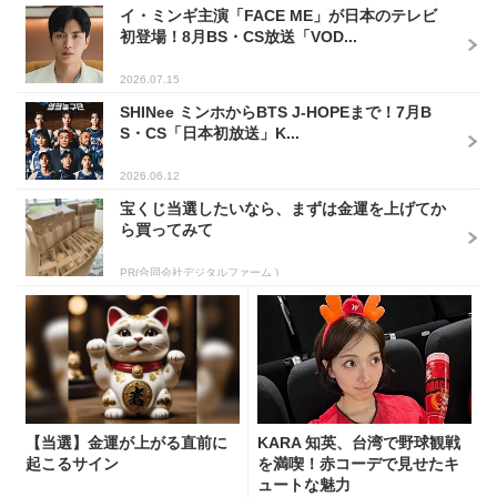
イ・ミンギ主演「FACE ME」が日本のテレビ
初登場！8月BS・CS放送「VOD...
2026.07.15
SHINee ミンホからBTS J-HOPEまで！7月B
S・CS「日本初放送」K...
2026.06.12
宝くじ当選したいなら、まずは金運を上げてか
ら買ってみて
PR(合同会社デジタルファーム )
【当選】金運が上がる直前に
KARA 知英、台湾で野球観戦
起こるサイン
を満喫！赤コーデで見せたキ
ュートな魅力