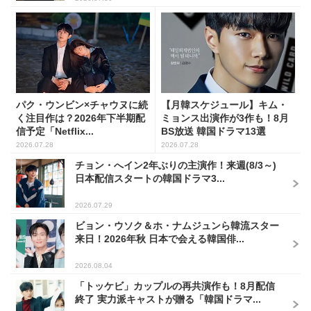
パク・ウンビン×チャウヌに続
【月韓スケジュール】キム・
く注目作は？2026年下半期配
ミョンス出演作が3作も！8月
信予定「Netflix...
BS放送 韓国ドラマ13選
2026.07.28
2026.07.28
チョン・へイン2年ぶりの主演作！来週(8/3～)
日本配信スタートの韓国ドラマ3...
2026.07.29
ビョン・ウソク＆ホ・ナムジュンら韓流スター
来日！2026年秋 日本で会える韓国俳...
2026.08.04
「トッケビ」カップルの再共演作も！8月配信
終了 実力派キャストが贈る「韓国ドラマ...