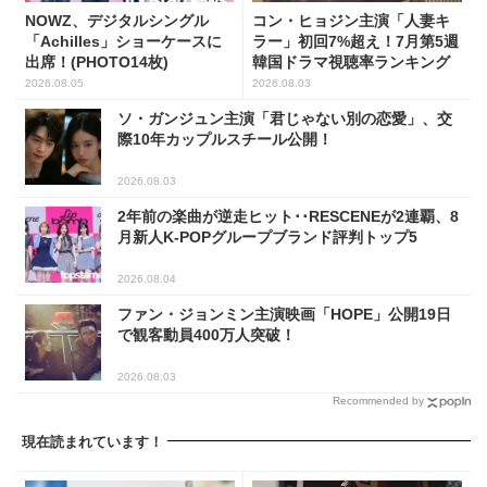
NOWZ、デジタルシングル
コン・ヒョジン主演「人妻キ
「Achilles」ショーケースに
ラー」初回7%超え！7月第5週
出席！(PHOTO14枚)
韓国ドラマ視聴率ランキング
2026.08.05
2026.08.03
ソ・ガンジュン主演「君じゃない別の恋愛」、交
際10年カップルスチール公開！
2026.08.03
2年前の楽曲が逆走ヒット･･RESCENEが2連覇、8
月新人K-POPグループブランド評判トップ5
2026.08.04
ファン・ジョンミン主演映画「HOPE」公開19日
で観客動員400万人突破！
2026.08.03
Recommended by
現在読まれています！