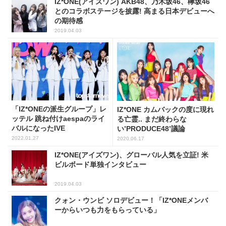
IZ*ONE(アイズワン) AKB48、乃木坂46、欅坂46
とのコラボステージを披露! 高まる日本デビューへ
の期待感
2019.04.03
「IZ*ONEの派生グループ」レ
IZ*ONE カムバックの度に現れ
ッテル 跳ね付けaespaのライ
る亡霊.. まだ終わらな
バルになったIVE
い’PRODUCE48’議論
2022.01.27
2020.06.17
IZ*ONE(アイズワン)、グローバル人気を立証! 米
ビルボード単独インタビュー
2019.04.03
クォン・ウンビ ソロデビュー！「IZ*ONEメンバ
ーからいつも力をもらっている」