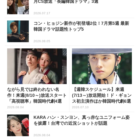
月CS放送「長編韓国ドラマ」3選
2026.07.17
コン・ヒョジン新作が初登場2位！7月第5週 最新
韓国ドラマ話題性トップ5
2026.08.05
ながら見では終われない名
【週韓スケジュール】来週
作！来週(8/10～)放送スタート
(7/13～)放送開始！ド・ギョン
「高視聴率」韓国時代劇4選
ス初主演作ほか韓国時代劇6選
2026.08.04
2026.07.10
KARA ハン・スンヨン、真っ赤なユニフォーム姿
を披露！台湾での近況ショットが話題
2026.08.04