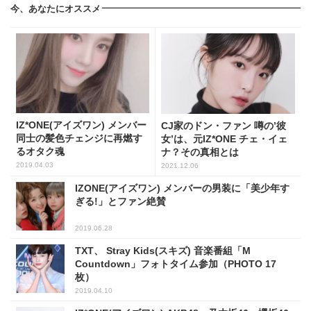
今、あなたにオススメ
IZ*ONE(アイズワン) メンバー
CJ家のドン・ファン 噂の’彼
同士の髪色チェンジに再燃す
女’は、元IZ*ONE チェ・イェ
るオタク魂
ナ？その真相とは
2019.04.03
2021.12.06
IZONE(アイズワン) メンバーの男装に「美少年す
ぎる!」とファン絶賛
2019.06.28
TXT、 Stray Kids(スキズ) 音楽番組「M
Countdown」フォトタイム参加（PHOTO 17
枚）
2019.04.10