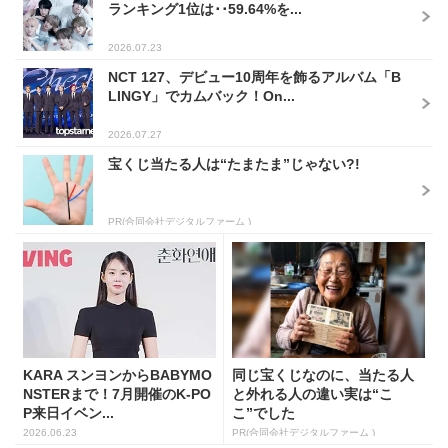
ランキング1位は･･59.64%を...
2026.07.23
NCT 127、デビュー10周年を飾るアルバム「B
LINGY」でカムバック！On...
2026.07.27
宝くじ当たる人は“たまたま”じゃない?!
PR(合同会社デジタルファーム )
KARA スンヨンからBABYMO
同じ宝くじなのに、当たる人
NSTERまで！7月開催のK-PO
と外れる人の違い実は“こ
P来日イベン...
こ”でした
2026.06.23
PR(合同会社デジタルファーム )