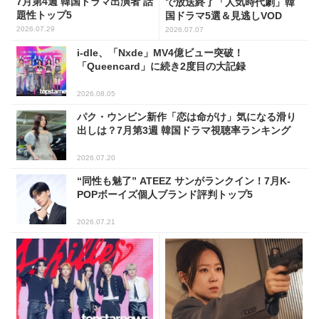
7月第4週 韓国ドラマ出演者 話
で放送終了「人気時代劇」韓
題性トップ5
国ドラマ5選＆見逃しVOD
2026.07.29
2026.07.07
i-dle、「Nxde」MV4億ビュー突破！
「Queencard」に続き2度目の大記録
2026.08.05
パク・ウンビン新作「恋は命がけ」気になる滑り
出しは？7月第3週 韓国ドラマ視聴率ランキング
2026.07.20
“同性も魅了” ATEEZ サンがランクイン！7月K-
POPボーイズ個人ブランド評判トップ5
2026.07.21