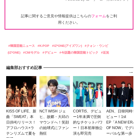
記事に関するご意見や情報提供はこちらの
フォーム
をご利
用ください。
韓国芸能ニュース
K-POP
IZ*ONE(アイズワン)
クォン・ウンビ
(IZ*ONE)
CM/モデル
デビュー
今話題の韓国芸能トピック
近況
編集部おすすめ記事
KISS OF LIFE、新
NCT WISH ジェ
CORTIS、デビュ
AEN、日韓同時デ
曲「SWEAT」本
ヒ、故郷・大邱の
ー1年未満で圧倒
ビュー！1st
日(8/4)リリース！
マウンドへ！笑顔
的なチケットパワ
EP「A NEW ERA
アフロハウス×ラ
の始球式にファン
ー！日本初単独公
OF NOW」でグロ
テンリズムで夏を
熱狂
演も即完売
ーバルな第一歩