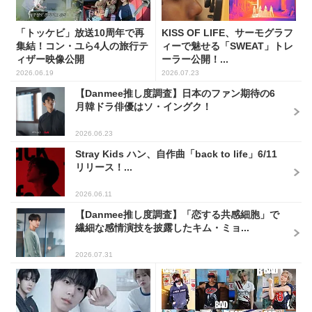
「トッケビ」放送10周年で再
KISS OF LIFE、サーモグラフ
集結！コン・ユら4人の旅行テ
ィーで魅せる「SWEAT」トレ
ィザー映像公開
ーラー公開！...
2026.06.19
2026.07.23
【Danmee推し度調査】日本のファン期待の6
月韓ドラ俳優はソ・イングク！
2026.06.23
Stray Kids ハン、自作曲「back to life」6/11
リリース！...
2026.06.11
【Danmee推し度調査】「恋する共感細胞」で
繊細な感情演技を披露したキム・ミョ...
2026.07.31