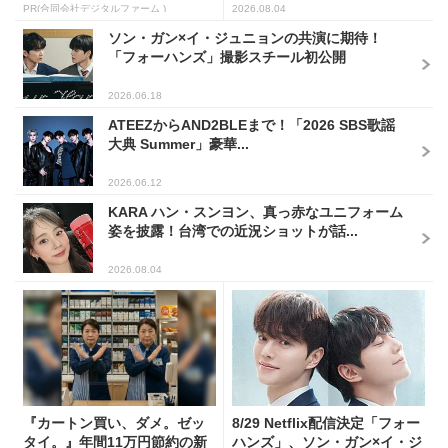
PR(合同会社デジタルファーム )
2026.08.04
ソン・ガン×イ・ジュニョンの共演に期待！
「フォーハンズ」撮影スチール初公開
2026.06.18
ATEEZからAND2BLEまで！「2026 SBS歌謡
大典 Summer」豪華...
2026.06.12
KARA ハン・スンヨン、真っ赤なユニフォーム
姿を披露！台湾での近況ショットが話...
2026.08.04
『カートン買い、ダメ。ゼッ
8/29 Netflix配信決定「フォー
タイ。』年間11万円節約の新
ハンズ」、ソン・ガン×イ・ジ