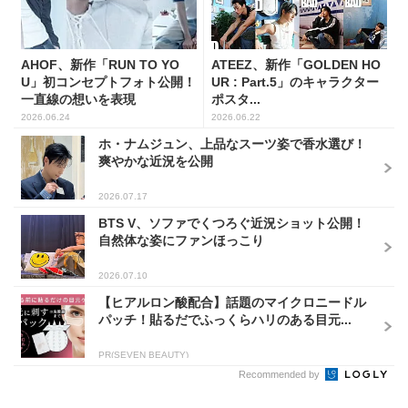
AHOF、新作「RUN TO YO
ATEEZ、新作「GOLDEN HO
U」初コンセプトフォト公開！
UR : Part.5」のキャラクター
一直線の想いを表現
ポスタ...
2026.06.24
2026.06.22
ホ・ナムジュン、上品なスーツ姿で香水選び！
爽やかな近況を公開
2026.07.17
BTS V、ソファでくつろぐ近況ショット公開！
自然体な姿にファンほっこり
2026.07.10
【ヒアルロン酸配合】話題のマイクロニードル
パッチ！貼るだでふっくらハリのある目元...
PR(SEVEN BEAUTY)
Recommended by