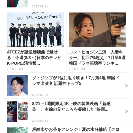
2026.07.31
ATEEZが話題沸騰曲で魅せ
コン・ヒョジン主演「人妻キ
る！今週(8/3～)日本のテレビ
ラー」初回7%超え！7月第5週
K-POP出演情報...
韓国ドラマ視聴率ランキ...
2026.08.03
2026.08.03
ソ・ジソブが1位に返り咲き！7月第4週 韓国ド
ラマ出演者 話題性トップ5
2026.07.29
8/21～1週間限定4K上映の韓国映画「新感
染」、本編の見どころを凝縮した“映画...
2026.07.31
炭酸水やお茶をアレンジ！夏の水分補給【クロ