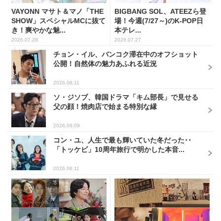
VAYONN マサト＆マノ「THE
BIGBANG SOL、ATEEZら登
SHOW」スペシャルMCに抜て
場！今週(7/27～)のK-POP日
き！爽やかな魅...
本テレ...
2026.07.28
2026.07.27
チョン・イル、バンコク滞在中のオフショット
公開！自然体の魅力あふれる近況
2026.06.11
ソ・ジソブ、韓国ドラマ「キム部長」で見せる
父の顔！焼肉店で始まる特別な縁
2026.06.09
コン・ユ、人生で最も輝いていた冬だった･･
「トッケビ」10周年旅行で明かした本音...
2026.06.11