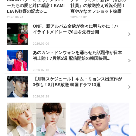
ーたちの愛と絆に感謝！KAMI
社員」の放送控え近況公開！
LIAも歓喜の記念シ...
爽やかなオフショット披露
2026.06.24
2026.07.02
ONF、新アルバム全貌が徐々に明らかに！ハ
イライトメドレーで6曲を先行公開
2026.06.09
あのカン・ドンウォンを踊らせた話題作が日本
初上陸！7月第5週 配信開始の韓国映画...
2026.07.16
【月韓スケジュール】キム・ミョンス出演作が
3作も！8月BS放送 韓国ドラマ13選
2026.07.28