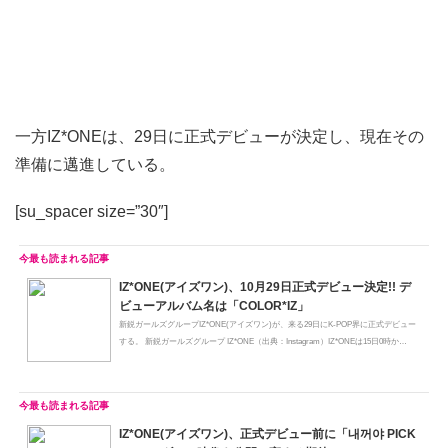
一方IZ*ONEは、29日に正式デビューが決定し、現在その
準備に邁進している。
[su_spacer size=”30″]
IZ*ONE(アイズワン)、10月29日正式デビュー決定!! デ
ビューアルバム名は「COLOR*IZ」
新鋭ガールズグループIZ*ONE(アイズワン)が、来る29日にK-POP界に正式デビュー
する。 新鋭ガールズグループ IZ*ONE（出典：Instagram）IZ*ONEは15日0時か
ら、...
IZ*ONE(アイズワン)、正式デビュー前に「내꺼야 PICK