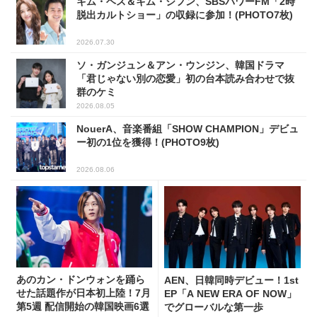
キム・ヘス＆キム・ジフン、SBSパワーFM「2時
脱出カルトショー」の収録に参加！(PHOTO7枚)
2026.07.30
ソ・ガンジュン＆アン・ウンジン、韓国ドラマ
「君じゃない別の恋愛」初の台本読み合わせで抜
群のケミ
2026.08.05
NouerA、音楽番組「SHOW CHAMPION」デビュ
ー初の1位を獲得！(PHOTO9枚)
2026.08.06
あのカン・ドンウォンを踊ら
AEN、日韓同時デビュー！1st
せた話題作が日本初上陸！7月
EP「A NEW ERA OF NOW」
第5週 配信開始の韓国映画6選
でグローバルな第一歩