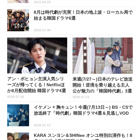
2021.08.25
8月は時代劇が充実！日本の地上波・ローカル局で
始まる韓国ドラマ6選
2026.07.30
アン・ボヒョン主演人気シリ
来週(7/27～)日本のテレビ放送
ーズが帰ってくる！Netflixほ
開始！逆境を乗り越える主人
か8月配信開始 韓国ドラマ4選
公が魅力の「韓国時代劇」3選
2026.07.30
2026.07.23
イケメン × 胸キュン！今週(7月13日～) BS・CSで
放送終了「時代劇」韓国ドラマ4選＆見逃しVOD
2026.07.13
KARA スンヨン＆SHINee オンユ特別出演作も！8