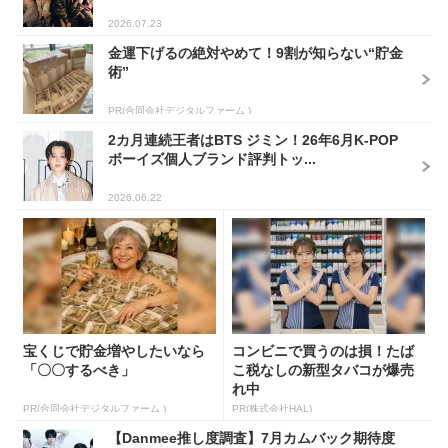
2026.07.23
金運下げるの絶対やめて！9割が知らない“貯金
術”
PR(合同会社デジタルファーム )
2カ月連続王者はBTS ジミン！26年6月K-POP
ボーイズ個人ブランド評判トッ...
2026.06.22
宝くじで貯金増やしたいなら
コンビニで買うのは損！たば
「〇〇するべき」
こ税なしの新型タバコが爆売
れ中
PR(合同会社デジタルファーム )
PR(株式会社HAL)
【Danmee推し度調査】7月カムバック期待度