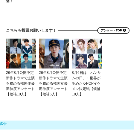
魅了
こちらも投票お願いします！
アンケートTOP
26年8月公開予定
26年8月公開予定
8月6日は「ハンサ
新作ドラマで主演
新作ドラマで主演
ムの日」！世界が
を務める韓国俳優
を務める韓国女優
認めたK-POPイケ
期待度アンケート
期待度アンケート
メン決定戦【候補
【候補10人】
【候補6人】
18人】