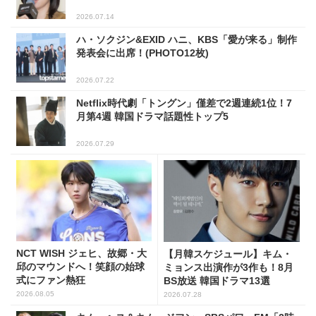
2026.07.14
ハ・ソクジン&EXID ハニ、KBS「愛が来る」制作
発表会に出席！(PHOTO12枚)
2026.07.22
Netflix時代劇「トングン」僅差で2週連続1位！7
月第4週 韓国ドラマ話題性トップ5
2026.07.29
NCT WISH ジェヒ、故郷・大
【月韓スケジュール】キム・
邱のマウンドへ！笑顔の始球
ミョンス出演作が3作も！8月
式にファン熱狂
BS放送 韓国ドラマ13選
2026.08.05
2026.07.28