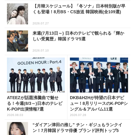
【月韓スケジュール】「冬ソナ」日本特別版が早
くも登場！8月BS・CS放送 韓国映画(全109選)
2026.07.27
来週(7月13日～) 日本のテレビで観られる「輝か
しい受賞歴」韓国ドラマ5選
2026.07.10
ATEEZが話題沸騰曲で魅せ
DKB&H2Hが待望の日本デビ
る！今週(8/3～)日本のテレビ
ュー！8月リリースのK-POPシ
K-POP出演情報7選
ングル＆アルバム11選
2026.08.03
2026.07.28
“ダイアン津田の推し” チン・ギジュもランクイ
ン！7月韓国ドラマ俳優 ブランド評判トップ5