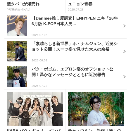
型タバコが爆売れ
ュニョン青春...
PR(株式会社HAL)
2026.07.28
【Danmee推し度調査】ENHYPEN ニキ「26年
6月版 K-POP日本人男...
2026.07.06
「素晴らしき新世界」ホ・ナムジュン、近況シ
ョット公開！スーツ姿で見せた大人の余裕
2026.06.08
パク・ボゴム、エプロン姿のオフショット公
開！温かなメッセージとともに近況報告
2026.07.23
KARA パク・ギュリ、メンバ
チャ・ウミン、新作「推しの