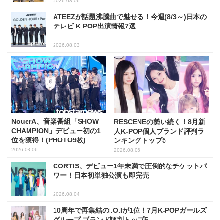
2026.08.06
ATEEZが話題沸騰曲で魅せる！今週(8/3～)日本の
テレビ K-POP出演情報7選
2026.08.03
NouerA、音楽番組「SHOW
RESCENEの勢い続く！8月新
CHAMPION」デビュー初の1
人K-POP個人ブランド評判ラ
位を獲得！(PHOTO9枚)
ンキングトップ5
2026.08.06
2026.08.06
CORTIS、デビュー1年未満で圧倒的なチケットパ
ワー！日本初単独公演も即完売
2026.08.04
10周年で再集結のI.O.Iが1位！7月K-POPガールズ
グループ ブランド評判トップ5