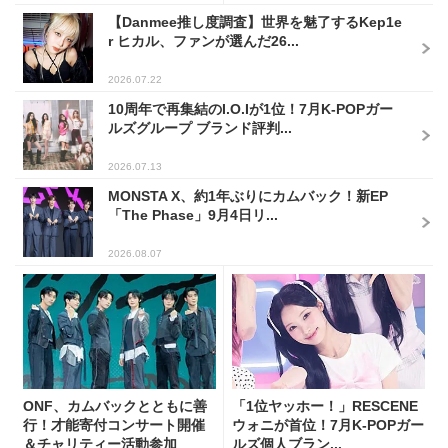
【Danmee推し度調査】世界を魅了するKep1e
r ヒカル、ファンが選んだ26...
2026.07.22
10周年で再集結のI.O.Iが1位！7月K-POPガー
ルズグループ ブランド評判...
2026.07.13
MONSTA X、約1年ぶりにカムバック！新EP
「The Phase」9月4日リ...
2026.08.07
ONF、カムバックとともに善
「1位ヤッホー！」RESCENE
行！才能寄付コンサート開催
ウォニが首位！7月K-POPガー
＆チャリティー活動参加
ルズ個人ブラン...