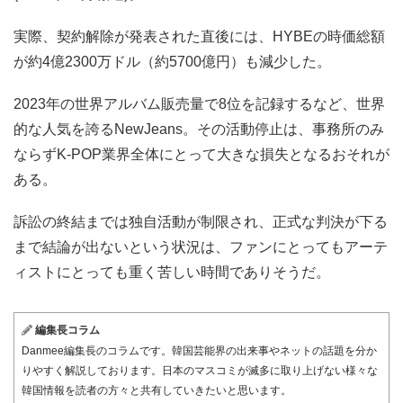
実際、契約解除が発表された直後には、HYBEの時価総額
が約4億2300万ドル（約5700億円）も減少した。
2023年の世界アルバム販売量で8位を記録するなど、世界
的な人気を誇るNewJeans。その活動停止は、事務所のみ
ならずK-POP業界全体にとって大きな損失となるおそれが
ある。
訴訟の終結までは独自活動が制限され、正式な判決が下る
まで結論が出ないという状況は、ファンにとってもアーテ
ィストにとっても重く苦しい時間でありそうだ。
編集長コラム
Danmee編集長のコラムです。韓国芸能界の出来事やネットの話題を分か
りやすく解説しております。日本のマスコミが滅多に取り上げない様々な
韓国情報を読者の方々と共有していきたいと思います。