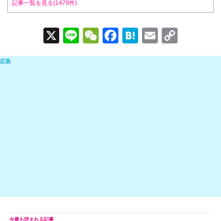
記事一覧を見る(1479件)
X
Li
W
F
H
E
C
n
e
a
at
m
o
e
C
c
e
ail
p
h
e
n
y
at
b
a
Li
o
n
o
k
k