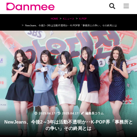
HOME
Kニュース
K-POP
NewJeans、今後2～3年は活動不透明か‥K-POP界「事務所との争い」その終局とは
K-POP
2025.04.17
/
2025.04.17
/
編集長コラム
NewJeans、今後2～3年は活動不透明か‥K-POP界「事務所と
の争い」その終局とは