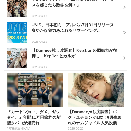
スを感じたら数学を解く」
2026.06.17
UNIS、日本初ミニアルバム7月31日リリース！
爽やかな魅力あふれるサマーソング...
2026.06.18
【Danmee推し度調査】Kep1ianの団結力が後
押し！Kep1er ヒカルが...
2026.06.19
『カートン買い、ダメ。ゼッ
【Danmee推し度調査】パ
タイ。』年間11万円節約の新
ク・ユチョンが1位！6月生ま
型タバコが爆売れ
れのナムジャドル人気投票...
PR(株式会社HAL)
2026.06.26