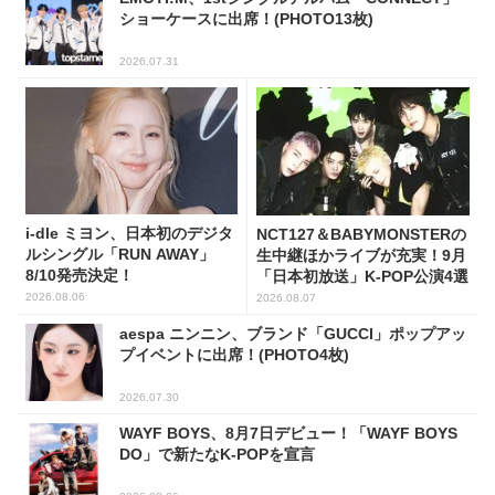
ショーケースに出席！(PHOTO13枚)
2026.07.31
i-dle ミヨン、日本初のデジタ
NCT127＆BABYMONSTERの
ルシングル「RUN AWAY」
生中継ほかライブが充実！9月
8/10発売決定！
「日本初放送」K-POP公演4選
2026.08.06
2026.08.07
aespa ニンニン、ブランド「GUCCI」ポップアッ
プイベントに出席！(PHOTO4枚)
2026.07.30
WAYF BOYS、8月7日デビュー！「WAYF BOYS
DO」で新たなK-POPを宣言