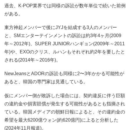
過去、K-POP業界では同様の訴訟が数年単位で続いた前例
がある。
東方神起メンバーで後にJYJを結成する3人のメンバー
と、SMエンターテインメントの訴訟は約3年4ヶ月(2009
年～2012年)、SUPER JUNIORハンギョン(2009年～2011
年)や、EXOのクリス、ルハンもそれぞれ約2年を要したと
される(2014年～2016年)。
NewJeansとADORの訴訟も同様に2〜3年かかる可能性が
あると、韓国の専門家は見通している。
仮にメンバー側が敗訴した場合には、契約違反に伴う巨額
の違約金や損害賠償が発生する可能性があるとも指摘され
ている。韓国メディアの朝鮮日報によると、その違約金の
希望を最大6200億ウォン(約620億円)に上ると分析した
(2024年11月報道)。