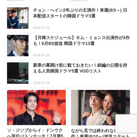
2026.07.20
チョン・へイン2年ぶりの主演作！来週(8/3～) 日
本配信スタートの韓国ドラマ3選
2026.07.29
【月韓スケジュール】キム・ミョンス出演作が3作
も！8月BS放送 韓国ドラマ13選
2026.07.28
新章の幕開け前に観ておきたい！続編の公開を控
える人気韓国ドラマ5選 VODリスト
2026.07.16
ソ・ジソブからイ・ドンウク
ながら見では終われない名
へ首位バトンタッチ！7月第5
作！来週(8/10～)放送スタート