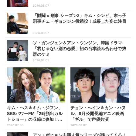
2026.08.07
「財閥 x 刑事 シーズン2」キム・シンビ、末っ子
刑事チェ・ギョンジン役続投！成長した姿に注目
2026.08.07
ソ・ガンジュン＆アン・ウンジン、韓国ドラマ
「君じゃない別の恋愛」初の台本読み合わせで抜
群のケミ
2026.08.05
キム・ヘス＆キム・ジフン、
チョン・ヘイン＆カン・ハヌ
SBSパワーFM「2時脱出カル
ル、9月公開長編アニメ映画
トショー」の収録に参加！
「ギル」で声優共演
(PHOTO7枚)
2026.07.30
2026.08.07
アン・ボヒョン主演人気シリーズが帰ってくる！