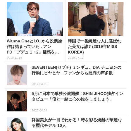
Wanna OneとI.O.Iから投票操
韓国で一番綺麗な人に選ばれ
作は始まっていた.. アン
た美女は誰? (2019年MISS
PD「プデュ 1・2」疑惑を認
KOREA)
める
2019.11.15
2019.07.12
SEVENTEEN(セブチ) ミンギュ、DIA チェヨンの
行動にヒヤヒヤ.. ファンからも批判の声多数
2019.04.03
5月に日本で単独公演開催！SHIN JIHOO独占イン
タビュー「僕と一緒に心の旅をしましょう」
2025.04.04
韓国美女が一目でわかる！時を彩る焼酎の華麗な
る歴代モデル 10人