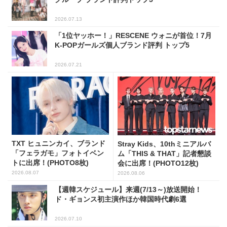
2026.07.13
「1位ヤッホー！」RESCENE ウォニが首位！7月
K-POPガールズ個人ブランド評判 トップ5
2026.07.21
TXT ヒュニンカイ、ブランド
Stray Kids、10thミニアルバ
「フェラガモ」フォトイベン
ム「THIS & THAT」記者懇談
トに出席！(PHOTO8枚)
会に出席！(PHOTO12枚)
2026.08.07
2026.08.06
【週韓スケジュール】来週(7/13～)放送開始！
ド・ギョンス初主演作ほか韓国時代劇6選
2026.07.10