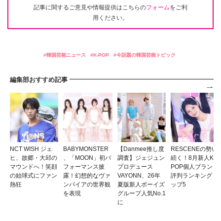
記事に関するご意見や情報提供はこちらの
フォーム
をご利
用ください。
韓国芸能ニュース
K-POP
今話題の韓国芸能トピック
編集部おすすめ記事
NCT WISH ジェ
BABYMONSTER
【Danmee推し度
RESCENEの勢い
ヒ、故郷・大邱の
、「MOON」初パ
調査】ジェジュン
続く！8月新人K-
マウンドへ！笑顔
フォーマンス披
プロデュース
POP個人ブランド
の始球式にファン
露！幻想的なヴァ
VAYONN、26年
評判ランキングト
熱狂
ンパイアの世界観
夏版新人ボーイズ
ップ5
を表現
グループ人気No.1
に