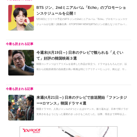
BTS ジン、2ndミニアルバム「Echo」のプロモーショ
ンスケジュールを公開！
5月16日にリリース予定のBTS ジンの2ndミニアルバム『Echo』プロモーションスケ
ジュールが公開！(画像出典：©TOPSTAR NEWS)BTSのジンの新たなソロアルバム
の...
今週末(4月19日～) 日本のテレビで観られる「えぐい
て」好評の韓国映画３選
韓国コンテンツはリアリズムを追求した作品が目立つ。ドラマはもちろんだが、以
前から比較的表現の自由度が高い映画は特にリアリティーたっぷり。例えば、サ...
来週(4月21日～) 日本のテレビで放送開始「ファンタジ
ー×ロマンス」韓国ドラマ４選
韓国ドラマの、人気ジャンルの1つといえばロマンス。振り返れば、日本で韓ドラが
支持されるようになった最初のきっかけもこれだった。以降、現在まで20年以上...