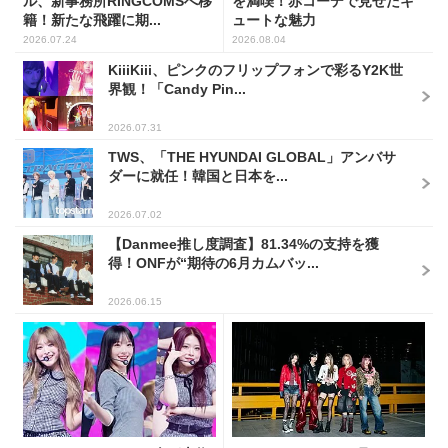
ル、新事務所RINGCOMSへ移
を満喫！赤コーデで見せたキ
籍！新たな飛躍に期...
ュートな魅力
2026.07.24
2026.08.04
KiiiKiii、ピンクのフリップフォンで彩るY2K世
界観！「Candy Pin...
2026.07.31
TWS、「THE HYUNDAI GLOBAL」アンバサ
ダーに就任！韓国と日本を...
2026.07.02
【Danmee推し度調査】81.34%の支持を獲
得！ONFが“期待の6月カムバッ...
2026.06.15