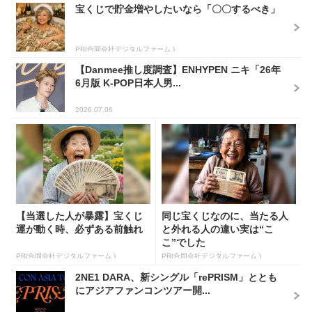
宝くじで貯金増やしたいなら「〇〇するべき」
PR(合同会社デジタルファーム )
【Danmee推し度調査】ENHYPEN ニキ「26年
6月版 K-POP日本人男...
2026.07.06
【当選した人が暴露】宝くじ
同じ宝くじなのに、当たる人
運が動く時、必ずある前触れ
と外れる人の違い実は“こ
こ”でした
PR(合同会社デジタルファーム )
PR(合同会社デジタルファーム )
2NE1 DARA、新シングル「rePRISM」ととも
にアジアファンコンツアー開...