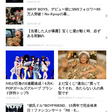
2026.07.01
WAYF BOYS、デビュー前にSNSフォロワー85
万人突破！Nu-Kpopの幕...
2026.06.18
【当選した人が暴露】宝くじ運が動く時、必ず
ある前触れ
PR(合同会社デジタルファーム )
IVEが圧巻の5連覇達成！6月K-
まだ宝くじ“適当に”買って
POPガールズグループ ブラン
る？それ、当たらない人の典
ド評判トップ5
型です
2026.06.15
PR(合同会社デジタルファーム )
“彼氏ドル”BOYFRIEND、15周年で完全体来
日！ファンコンサート「RE・E...