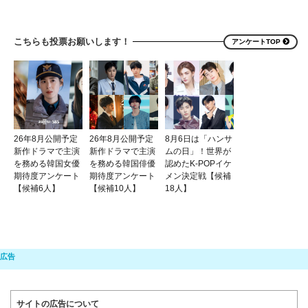
こちらも投票お願いします！
アンケートTOP
26年8月公開予定
26年8月公開予定
8月6日は「ハンサ
新作ドラマで主演
新作ドラマで主演
ムの日」！世界が
を務める韓国女優
を務める韓国俳優
認めたK-POPイケ
期待度アンケート
期待度アンケート
メン決定戦【候補
【候補6人】
【候補10人】
18人】
サイトの広告について