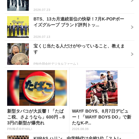
2026.07.23
BTS、13カ月連続首位の快挙！7月K-POPボー
イズグループ ブランド評判トッ...
2026.07.13
宝くじ当たる人だけがやっていること、教えま
す
PR(合同会社デジタルファーム )
新型タバコが大反響！「たば
WAYF BOYS、8月7日デビュ
こ税、さようなら」600円→8
ー！「WAYF BOYS DO」で新
3円の新型が爆売れ
たなK-P...
PR(株式会社HAL)
2026.08.06
KIIRAS ハリン、中学時代は全校1位「ストレ