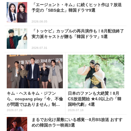
「エージェント・キム」に続くヒット作は？放送
予定の「SBS金土」韓国ドラマ9選
2026.08.05
「トッケビ」カップルの再共演作も！8月配信終了
実力派キャストが贈る「韓国ドラマ」5選
2026.07.31
キム・ヘス＆キム・ジフン
日本のファンも大絶賛！8月
ら、coupang play「今、不倫
CS放送開始 ★4.0以上の「韓
が問題ではありません」制作
国時代劇」4選
発表会に出席！(PHOTO15枚)
2026.07.28
2026.07.16
まるでお化け屋敷にいる感覚‥8月BS放送 おすす
めの韓国ホラー映画3選