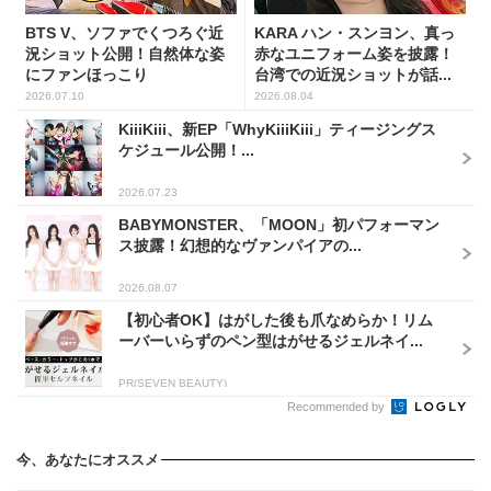
BTS V、ソファでくつろぐ近
KARA ハン・スンヨン、真っ
況ショット公開！自然体な姿
赤なユニフォーム姿を披露！
にファンほっこり
台湾での近況ショットが話...
2026.07.10
2026.08.04
KiiiKiii、新EP「WhyKiiiKiii」ティージングス
ケジュール公開！...
2026.07.23
BABYMONSTER、「MOON」初パフォーマン
ス披露！幻想的なヴァンパイアの...
2026.08.07
【初心者OK】はがした後も爪なめらか！リム
ーバーいらずのペン型はがせるジェルネイ...
PR(SEVEN BEAUTY)
Recommended by
今、あなたにオススメ