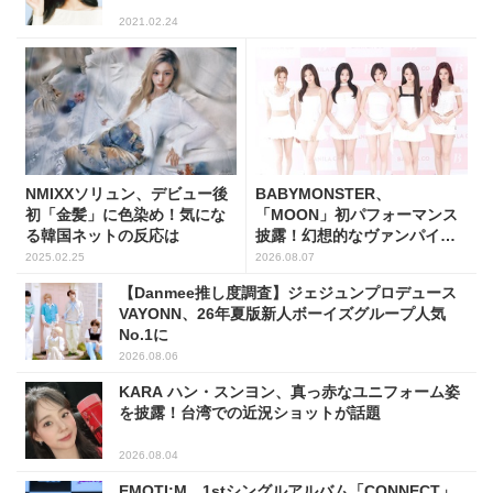
2021.02.24
NMIXXソリュン、デビュー後
BABYMONSTER、
初「金髪」に色染め！気にな
「MOON」初パフォーマンス
る韓国ネットの反応は
披露！幻想的なヴァンパイア
の世界観を表現
2025.02.25
2026.08.07
【Danmee推し度調査】ジェジュンプロデュース
VAYONN、26年夏版新人ボーイズグループ人気
No.1に
2026.08.06
KARA ハン・スンヨン、真っ赤なユニフォーム姿
を披露！台湾での近況ショットが話題
2026.08.04
EMOTI:M、1stシングルアルバム「CONNECT」