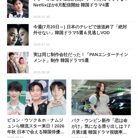
Netflixほか8月配信開始 韓国ドラマ4選
2026.07.30
今週(7月20日～) 日本のテレビで放送終了「絶対
外せない」韓国ドラマ5選＆見逃しVOD
2026.07.22
実は同じ制作会社だった！「PANエンターテイン
メント」制作 韓国ドラマ5選
2026.08.06
ビョン・ウソク＆ホ・ナムジ
パク・ウンビン新作「恋は命
ュンら韓流スター来日！2026
がけ」気になる滑り出しは？7
年秋 日本で会える韓国俳優10
月第3週 韓国ドラマ視聴率ラ
人
ンキング
2026.08.04