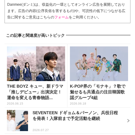
Danmee(ダンミ)は、収益化の一環としてオンライン広告を展開しており
ます。広告の内容(公序良俗を害するもの)や、可読性の低下につながる広
告に関するご意見はこちらの
フォーム
をご利用ください。
この記事と関連度が高いトピック
THE BOYZ キュー、新ドラマ
K-POP界の「モナキ」？歌で
「推しデビュー」出演決定！
魅せるも共通点の注目韓国歌
運命を変える青春物語...
謡グループ4組
2026.06.15
2026.06.18
SEVENTEEN ドギョム＆バーノン、兵役日程
を発表！入隊前まで予定活動を継続
2026.07.27