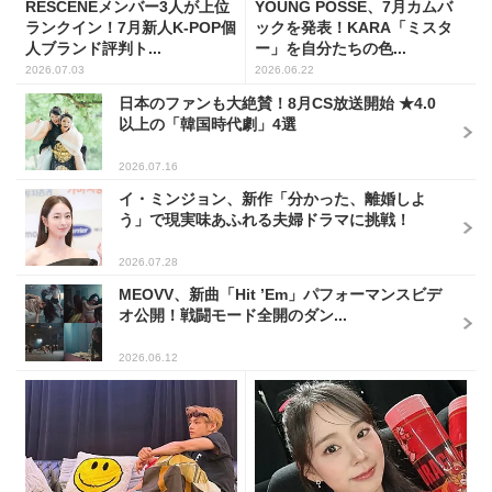
RESCENEメンバー3人が上位
YOUNG POSSE、7月カムバ
ランクイン！7月新人K-POP個
ックを発表！KARA「ミスタ
人ブランド評判ト...
ー」を自分たちの色...
2026.07.03
2026.06.22
日本のファンも大絶賛！8月CS放送開始 ★4.0
以上の「韓国時代劇」4選
2026.07.16
イ・ミンジョン、新作「分かった、離婚しよ
う」で現実味あふれる夫婦ドラマに挑戦！
2026.07.28
MEOVV、新曲「Hit ’Em」パフォーマンスビデ
オ公開！戦闘モード全開のダン...
2026.06.12