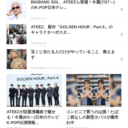
BIGBANG SOL、ATEEZら登場！今週(7/27～)
のK-POP日本テレ...
2026.07.27
ATEEZ、新作「GOLDEN HOUR : Part.5」の
キャラクターポスタ...
2026.06.22
宝くじ当たる人だけがやっていること、教えま
す
PR(合同会社デジタルファーム )
ATEEZが話題沸騰曲で魅せ
コンビニで買うのは損！たば
る！今週(8/3～)日本のテレビ
こ税なしの新型タバコが爆売
K-POP出演情報...
れ中