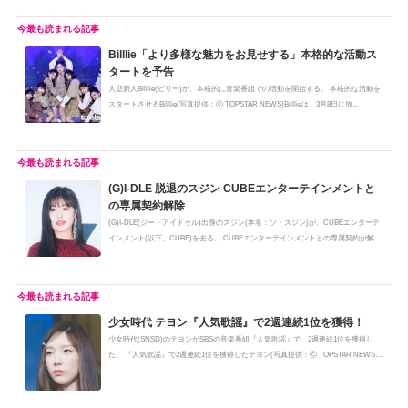
Billlie「より多様な魅力をお見せする」本格的な活動ス
タートを予告
大型新人Billlie(ビリー)が、本格的に音楽番組での活動を開始する。 本格的な活動を
スタートさせるBilllie(写真提供：ⓒ TOPSTAR NEWS)Billlieは、3月8日に放...
(G)I-DLE 脱退のスジン CUBEエンターテインメントと
の専属契約解除
(G)I-DLE(ジー・アイドゥル)出身のスジン(本名：ソ・スジン)が、CUBEエンターテ
インメント(以下、CUBE)を去る。 CUBEエンターテインメントとの専属契約が解
除...
少女時代 テヨン『人気歌謡』で2週連続1位を獲得！
少女時代(SNSD)のテヨンがSBSの音楽番組『人気歌謡』で、2週連続1位を獲得し
た。 『人気歌謡』で2週連続1位を獲得したテヨン(写真提供：ⓒ TOPSTAR NEWS)3
月6...