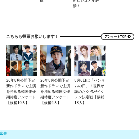
録
新ビジュアル解
禁！
こちらも投票お願いします！
アンケートTOP
26年8月公開予定
26年8月公開予定
8月6日は「ハンサ
新作ドラマで主演
新作ドラマで主演
ムの日」！世界が
を務める韓国俳優
を務める韓国女優
認めたK-POPイケ
期待度アンケート
期待度アンケート
メン決定戦【候補
【候補10人】
【候補6人】
18人】