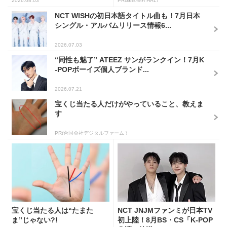
2026.08.03
PR(株式会社HAL)
NCT WISHの初日本語タイトル曲も！7月日本
シングル・アルバムリリース情報6...
2026.07.03
“同性も魅了” ATEEZ サンがランクイン！7月K
-POPボーイズ個人ブランド...
2026.07.21
宝くじ当たる人だけがやっていること、教えま
す
PR(合同会社デジタルファーム )
宝くじ当たる人は“たまた
NCT JNJMファンミが日本TV
ま”じゃない?!
初上陸！8月BS・CS「K-POP