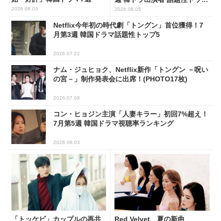
5
2026.08.03
2026.08.05
Netflix今年初の時代劇「トングン」首位獲得！7
月第3週 韓国ドラマ話題性トップ5
2026.07.22
ナム・ジュヒョク、Netflix新作「トングン －呪い
の宮－」制作発表会に出席！(PHOTO17枚)
2026.07.08
コン・ヒョジン主演「人妻キラー」初回7%超え！
7月第5週 韓国ドラマ視聴率ランキング
2026.08.03
「トッケビ」カップルの再共
Red Velvet、夏の新曲