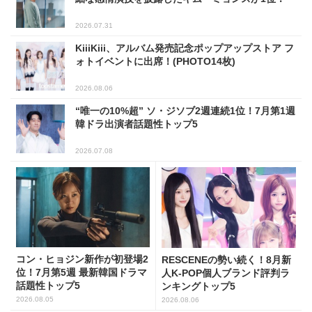
2026.07.31
KiiiKiii、アルバム発売記念ポップアップストア フ
ォトイベントに出席！(PHOTO14枚)
2026.08.06
“唯一の10%超” ソ・ジソブ2週連続1位！7月第1週
韓ドラ出演者話題性トップ5
2026.07.08
コン・ヒョジン新作が初登場2
RESCENEの勢い続く！8月新
位！7月第5週 最新韓国ドラマ
人K-POP個人ブランド評判ラ
話題性トップ5
ンキングトップ5
2026.08.05
2026.08.06