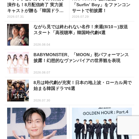
演作も！8月配信終了 実力派
「Surfin’ Boy」をファンコン
キャストが贈る「韓国ドラ
サートで初披露！
マ」5選
2026.07.31
2026.07.29
ながら見では終われない名作！来週(8/10～)放送
スタート「高視聴率」韓国時代劇4選
2026.08.04
BABYMONSTER、「MOON」初パフォーマンス
披露！幻想的なヴァンパイアの世界観を表現
2026.08.07
8月は時代劇が充実！日本の地上波・ローカル局で
始まる韓国ドラマ6選
2026.07.30