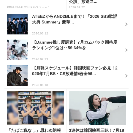
公演」放送ス...
PR(合同会社デジタルファーム )
2026.07.22
ATEEZからAND2BLEまで！「2026 SBS歌謡
大典 Summer」豪華...
2026.06.12
【Danmee推し度調査】7月カムバック期待度
ランキング1位は･･59.64%を...
2026.07.23
【月韓スケジュール】韓国映画ファン必見！2
026年7月BS・CS放送情報(全96...
2026.06.18
「たばこ税なし」思わぬ朗報
3連休は韓国映画三昧！7月18