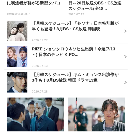
に喫煙者が群がる新型タバコ
日～20日放送のBS・CS放送
スケジュール(全18...
PR(株式会社HAL)
2026.07.17
【月韓スケジュール】「冬ソナ」日本特別版が
早くも登場！8月BS・CS放送 韓国映...
2026.07.27
RIIZE ショウタロウ＆ソヒ生出演！今週(7/13
～) 日本のテレビ K-PO...
2026.07.13
【月韓スケジュール】キム・ミョンス出演作が
3作も！8月BS放送 韓国ドラマ13選
2026.07.28