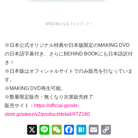
ATEEZ初となるフォトブック！
※日本公式オリジナル特典や日本版限定のMAKING DVD
の日本語字幕付き、さらにBEHIND BOOKにも日本語訳付
き！
※日本版はオフィシャルサイトでのみ販売を行なっていま
す。
※MAKING DVD再生可能。
※数量限定販売・無くなり次第販売終了
販売サイト：
https://official-goods-
store.jp/ateez/v2/product/detail/ATZ160
X
Li
W
F
H
E
C