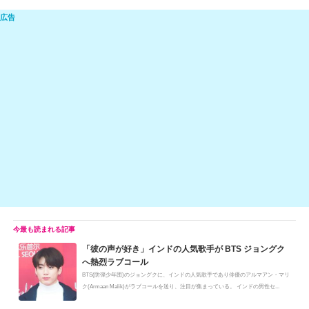
n
e
a
at
m
o
e
C
c
e
ail
p
h
e
n
y
at
b
a
Li
o
n
o
k
k
「彼の声が好き」インドの人気歌手が BTS ジョングク
へ熱烈ラブコール
BTS(防弾少年団)のジョングクに、インドの人気歌手であり俳優のアルマアン・マリ
ク(Armaan Malik)がラブコールを送り、注目が集まっている。 インドの男性セ...