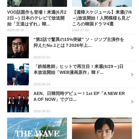
VOD話題作も登場！来週(6月2
【週韓スケジュール】来週(7/6
2日～) 日本のテレビで放送開
～)放送開始！人間模様も見ど
始「王道はずれ」韓...
ころの韓国ドラマ4選
2026.06.18
2026.07.03
“第2話で驚異の15%突破” ソ・ジソブ主演作を
抑えたNo.1とは？2026年上...
2026.07.01
「鉄槌教師」ヒットで再注目！来週(6/29～)日
本放送開始「WEB漫画原作」韓ド...
2026.06.24
AEN、日韓同時デビュー！1st EP「A NEW ER
A OF NOW」でグロ...
2026.08.05