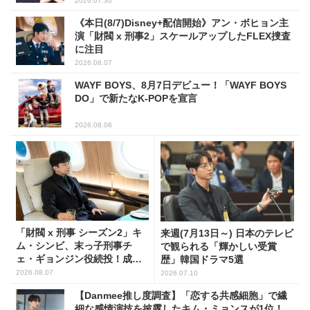
2026.07.30
《本日(8/7)Disney+配信開始》アン・ボヒョン主
演「財閥 x 刑事2」スケールアップしたFLEX捜査
に注目
2026.08.07
WAYF BOYS、8月7日デビュー！「WAYF BOYS
DO」で新たなK-POPを宣言
2026.08.06
「財閥 x 刑事 シーズン2」キ
来週(7月13日～) 日本のテレビ
ム・シンビ、末っ子刑事チ
で観られる「輝かしい受賞
ェ・ギョンジン役続投！成長
歴」韓国ドラマ5選
した姿に注目
2026.08.07
2026.07.10
【Danmee推し度調査】「恋する共感細胞」で繊
細な感情演技を披露したキム・ミョンスが1位！