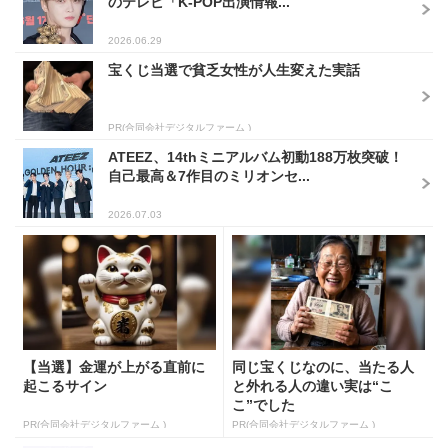
のテレビ「K-POP出演情報...
2026.06.29
宝くじ当選で貧乏女性が人生変えた実話
PR(合同会社デジタルファーム )
ATEEZ、14thミニアルバム初動188万枚突破！
自己最高＆7作目のミリオンセ...
2026.07.03
【当選】金運が上がる直前に
同じ宝くじなのに、当たる人
起こるサイン
と外れる人の違い実は“こ
こ”でした
PR(合同会社デジタルファーム )
PR(合同会社デジタルファーム )