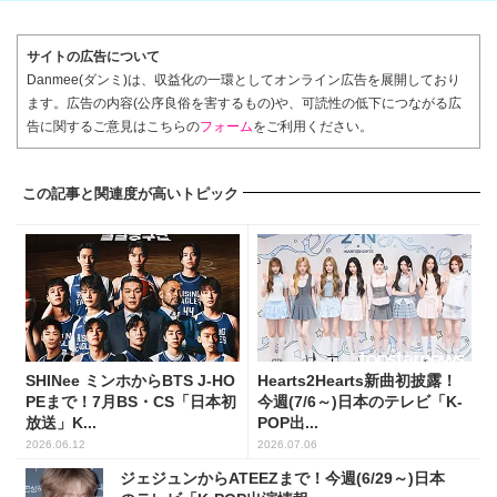
サイトの広告について
Danmee(ダンミ)は、収益化の一環としてオンライン広告を展開しており
ます。広告の内容(公序良俗を害するもの)や、可読性の低下につながる広
告に関するご意見はこちらの
フォーム
をご利用ください。
この記事と関連度が高いトピック
SHINee ミンホからBTS J-HO
Hearts2Hearts新曲初披露！
PEまで！7月BS・CS「日本初
今週(7/6～)日本のテレビ「K-
放送」K...
POP出...
2026.06.12
2026.07.06
ジェジュンからATEEZまで！今週(6/29～)日本