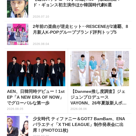
ド・ギョンス初主演作ほか韓国時代劇6選
2026.07.10
2年前の楽曲が逆走ヒット･･RESCENEが2連覇、8
月新人K-POPグループブランド評判トップ5
2026.08.04
AEN、日韓同時デビュー！1st
【Danmee推し度調査】ジェ
EP「A NEW ERA OF NOW」
ジュンプロデュース
でグローバルな第一歩
VAYONN、26年夏版新人ボー
イズグループ人気No.1に
2026.08.05
2026.08.06
少女時代 ティファニー＆GOT7 BamBam、ENA
バラエティ「X THE LEAGUE」制作発表会に出
席！(PHOTO11枚)