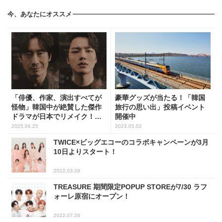
今、あなたにオススメ
「俳優、作家、演出すべてが
豪華グッズが当たる！「韓国
怪物」韓国中が絶賛した傑作
旅行の思い出」投稿イベント
ドラマが日本でリメイク！一
開催中
体どこが凄いの？
2025.04.25
2023.05.02
TWICE×ビッグエコーのコラボキャンペーンが3月
10日よりスタート！
2022.03.09
TREASURE 期間限定POPUP STOREが7/30 ラフ
ォーレ原宿にオープン！
2022.07.26