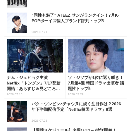
“同性も魅了” ATEEZ サンがランクイン！7月K-
POPボーイズ個人ブランド評判トップ5
2026.07.21
ナム・ジュヒョク主演
ソ・ジソブが1位に返り咲き！
Netflix「トングン」7/17配信
7月第4週 韓国ドラマ出演者 話
開始！あらすじ＆見どころを
題性トップ5
チェック
2026.07.16
2026.07.29
パク・ウンビン×チャウヌに続く注目作は？2026
年下半期配信予定「Netflix韓国ドラマ」8選
2026.07.28
【週韓スケジュール】来週(7/13～)放送開始！