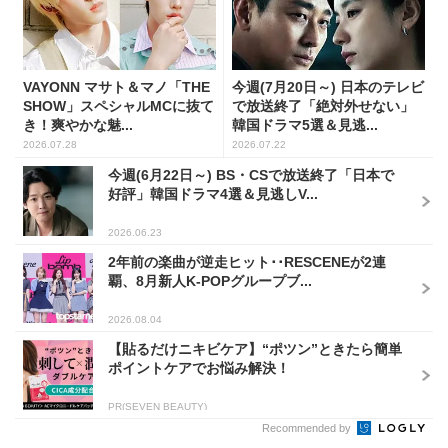
VAYONN マサト＆マノ「THE
今週(7月20日～) 日本のテレビ
SHOW」スペシャルMCに抜て
で放送終了「絶対外せない」
き！爽やかな魅...
韓国ドラマ5選＆見逃...
2026.07.28
2026.07.22
今週(6月22日～) BS・CSで放送終了「日本で
好評」韓国ドラマ4選＆見逃しV...
2026.06.23
2年前の楽曲が逆走ヒット･･RESCENEが2連
覇、8月新人K-POPグループブ...
2026.08.04
【貼るだけニキビケア】“ポツン”ときたら簡単
ポイントケアでお悩み解決！
PR(SEVEN BEAUTY)
Recommended by