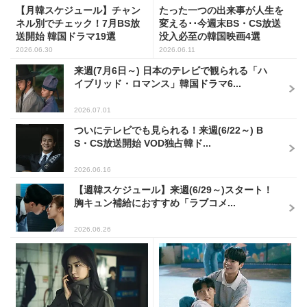
【月韓スケジュール】チャン
たった一つの出来事が人生を
ネル別でチェック！7月BS放
変える･･今週末BS・CS放送
送開始 韓国ドラマ19選
没入必至の韓国映画4選
2026.06.30
2026.06.11
来週(7月6日～) 日本のテレビで観られる「ハ
イブリッド・ロマンス」韓国ドラマ6...
2026.07.01
ついにテレビでも見られる！来週(6/22～) B
S・CS放送開始 VOD独占韓ド...
2026.06.16
【週韓スケジュール】来週(6/29～)スタート！
胸キュン補給におすすめ「ラブコメ...
2026.06.26