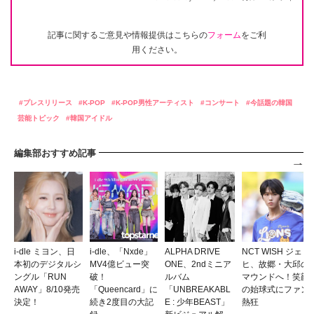
記事に関するご意見や情報提供はこちらの
フォーム
をご利
用ください。
プレスリリース
K-POP
K-POP男性アーティスト
コンサート
今話題の韓国
芸能トピック
韓国アイドル
編集部おすすめ記事
i-dle ミヨン、日
i-dle、「Nxde」
ALPHA DRIVE
NCT WISH ジェ
本初のデジタルシ
MV4億ビュー突
ONE、2ndミニア
ヒ、故郷・大邱の
ングル「RUN
破！
ルバム
マウンドへ！笑顔
AWAY」8/10発売
「Queencard」に
「UNBREAKABL
の始球式にファン
決定！
続き2度目の大記
E : 少年BEAST」
熱狂