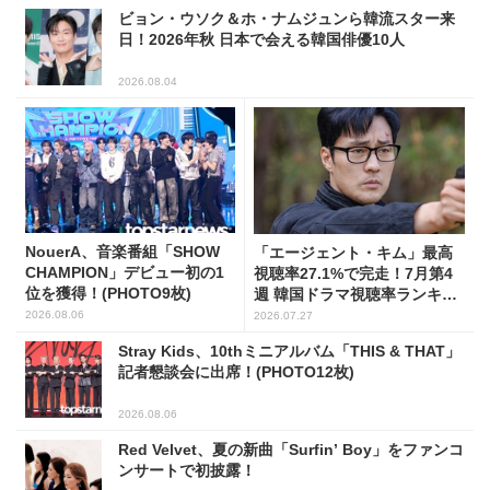
ビョン・ウソク＆ホ・ナムジュンら韓流スター来
日！2026年秋 日本で会える韓国俳優10人
2026.08.04
NouerA、音楽番組「SHOW
「エージェント・キム」最高
CHAMPION」デビュー初の1
視聴率27.1%で完走！7月第4
位を獲得！(PHOTO9枚)
週 韓国ドラマ視聴率ランキン
グ
2026.08.06
2026.07.27
Stray Kids、10thミニアルバム「THIS & THAT」
記者懇談会に出席！(PHOTO12枚)
2026.08.06
Red Velvet、夏の新曲「Surfin’ Boy」をファンコ
ンサートで初披露！