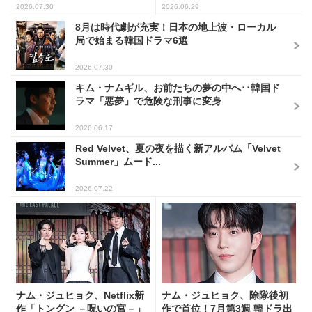
出席...
語...
2026.07.30
2026.06.29
8月は時代劇が充実！日本の地上波・ローカル
局で始まる韓国ドラマ6選
2026.07.30
キム・ナムギル、お前たちの夢の中へ･･韓国ド
ラマ「悪夢」で危険な刑事に変身
2026.06.17
Red Velvet、夏の夜を描く新アルバム「Velvet
Summer」ムード...
2026.07.22
ナム・ジュヒョク、Netflix新
ナム・ジュヒョク、除隊後初
作「トングン －呪いの宮－」
作で首位！7月第3週 韓ドラ出