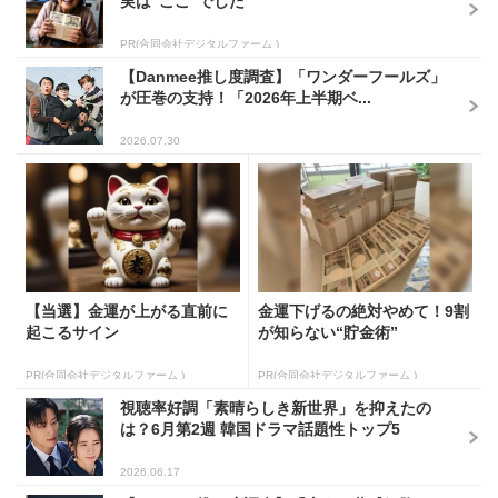
実は“ここ”でした
PR(合同会社デジタルファーム )
【Danmee推し度調査】「ワンダーフールズ」
が圧巻の支持！「2026年上半期ベ...
2026.07.30
【当選】金運が上がる直前に
金運下げるの絶対やめて！9割
起こるサイン
が知らない“貯金術”
PR(合同会社デジタルファーム )
PR(合同会社デジタルファーム )
視聴率好調「素晴らしき新世界」を抑えたの
は？6月第2週 韓国ドラマ話題性トップ5
2026.06.17