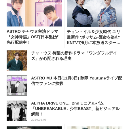
ASTRO チャウヌ主演ドラマ
チョン・イル＆少女時代 ユリ
『女神降臨』OST[日本盤]が
最新作 ‘ポッサム-運命を盗む’
先行配信中！
KNTVで9月に本放送スター
ト！
チャ・ウヌ 待望の新作ドラマ「ワンダフルデイ
ズ」が心配される理由
ASTRO MJ 本日(11月8日) 除隊 Youtuneライブ配
信でファンに挨拶
ALPHA DRIVE ONE、2ndミニアルバム
「UNBREAKABLE : 少年BEAST」新ビジュアル
解禁！
2026.08.06