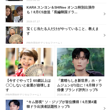
2026.06.30
KARA スンヨン＆SHINee オンユ特別出演作
も！8月CS放送「長編韓国ドラ...
2026.07.17
宝くじ当たる人だけがやっていること、教えま
す
PR(合同会社デジタルファーム )
【今すぐやって】60歳以上は
「素晴らしき新世界」ホ・ナ
〇〇しないと金運が崩壊しま
ムジュンが1位に！6月韓ドラ
す
俳優 ブランド評判トップ5
PR(合同会社デジタルファーム )
2026.06.18
“キム部長” ソ・ジソブが首位獲得！6月第4週
韓ドラ出演者話題性トップ5