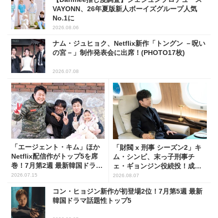
VAYONN、26年夏版新人ボーイズグループ人気
No.1に
2026.08.06
ナム・ジュヒョク、Netflix新作「トングン －呪い
の宮－」制作発表会に出席！(PHOTO17枚)
2026.07.08
「エージェント・キム」ほか
「財閥 x 刑事 シーズン2」キ
Netflix配信作がトップ5を席
ム・シンビ、末っ子刑事チ
巻！7月第2週 最新韓国ドラマ
ェ・ギョンジン役続投！成長
話題性1位～5位
した姿に注目
2026.07.15
2026.08.07
コン・ヒョジン新作が初登場2位！7月第5週 最新
韓国ドラマ話題性トップ5