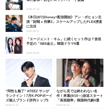
2026.07.24
《本日(8/7)Disney+配信開始》アン・ボヒョン主
演「財閥 x 刑事2」スケールアップしたFLEX捜査
に注目
2026.08.07
「エージェント・キム」に続くヒット作は？放送
予定の「SBS金土」韓国ドラマ9選
2026.08.05
“同性も魅了” ATEEZ サンが
ながら見では終われない名
ランクイン！7月K-POPボーイ
作！来週(8/10～)放送スタート
ズ個人ブランド評判トップ5
「高視聴率」韓国時代劇4選
2026.07.21
2026.08.04