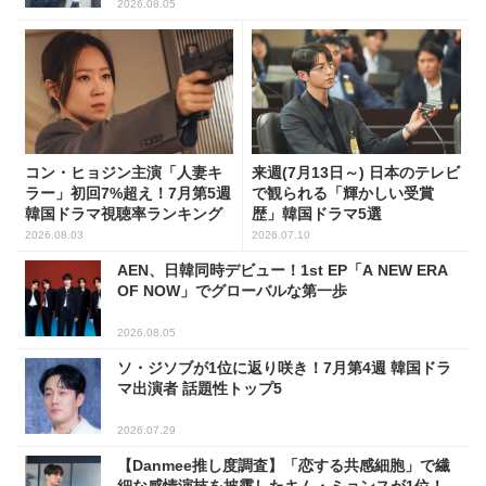
2026.08.05
コン・ヒョジン主演「人妻キ
来週(7月13日～) 日本のテレビ
ラー」初回7%超え！7月第5週
で観られる「輝かしい受賞
韓国ドラマ視聴率ランキング
歴」韓国ドラマ5選
2026.08.03
2026.07.10
AEN、日韓同時デビュー！1st EP「A NEW ERA
OF NOW」でグローバルな第一歩
2026.08.05
ソ・ジソブが1位に返り咲き！7月第4週 韓国ドラ
マ出演者 話題性トップ5
2026.07.29
【Danmee推し度調査】「恋する共感細胞」で繊