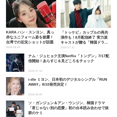
KARA ハン・スンヨン、真っ
「トッケビ」カップルの再共
赤なユニフォーム姿を披露！
演作も！8月配信終了 実力派
台湾での近況ショットが話題
キャストが贈る「韓国ドラ
マ」5選
2026.08.04
2026.07.31
ナム・ジュヒョク主演Netflix「トングン」7/17配
信開始！あらすじ＆見どころをチェック
2026.07.16
i-dle ミヨン、日本初のデジタルシングル「RUN
AWAY」8/10発売決定！
2026.08.06
ソ・ガンジュン＆アン・ウンジン、韓国ドラマ
「君じゃない別の恋愛」初の台本読み合わせで抜
群のケミ