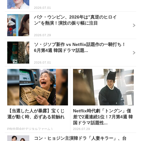
2026.07.01
パク・ウンビン、2026年は”真逆のヒロイ
ン”を熱演！演技の振り幅に注目
2026.07.29
ソ・ジソブ新作 vs Netflix話題作の一騎打ち！
6月第4週 韓国ドラマ話題...
2026.07.01
【当選した人が暴露】宝くじ
Netflix時代劇「トングン」僅
運が動く時、必ずある前触れ
差で2週連続1位！7月第4週 韓
国ドラマ話題性...
PR(合同会社デジタルファーム )
2026.07.29
コン・ヒョジン主演韓ドラ「人妻キラー」、台