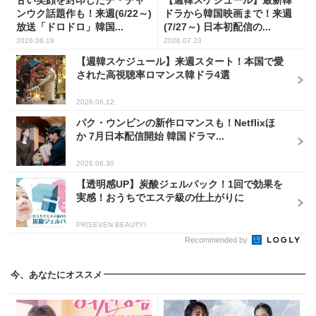
ンウク話題作も！来週(6/22～)
ドラから韓国映画まで！来週
放送「ドロドロ」韓国...
(7/27～) 日本初配信の...
2026.06.19
2026.07.23
【週韓スケジュール】来週スタート！本国で愛
された高視聴率ロマンス韓ドラ4選
2026.06.12
パク・ウンビンの新作ロマンスも！Netflixほ
か 7月日本配信開始 韓国ドラマ...
2026.06.30
【透明感UP】炭酸ジェルパック！1回で効果を
実感！おうちでエステ級の仕上がりに
PR(SEVEN BEAUTY)
Recommended by
今、あなたにオススメ