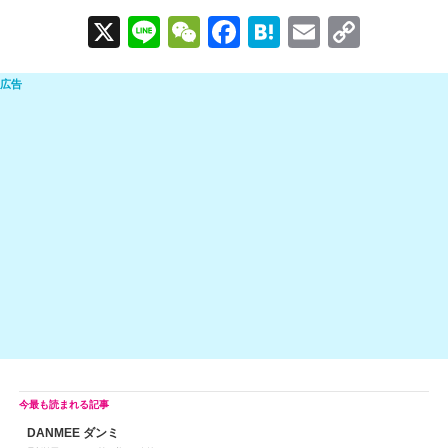
X
Li
W
F
H
E
C
n
e
a
at
m
o
e
C
c
e
ail
p
h
e
n
y
at
b
a
Li
o
n
o
k
k
DANMEE ダンミ