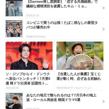
【Danmee推し度調査】「恋する共感細胞」で
繊細な感情演技を披露したキム・ミョ...
2026.07.31
コンビニで買うのは損！たばこ税なしの新型タ
バコが爆売れ中
PR(株式会社HAL)
ソ・ジソブからイ・ドンウク
【当選した人が暴露】宝くじ
へ首位バトンタッチ！7月第5
運が動く時、必ずある前触れ
週 韓ドラ出演者 話題性ト...
2026.08.05
PR(合同会社デジタルファーム )
あなたの地元で観られるのは？7月日本の地上
波・ローカル局放送 韓国ドラマ5選