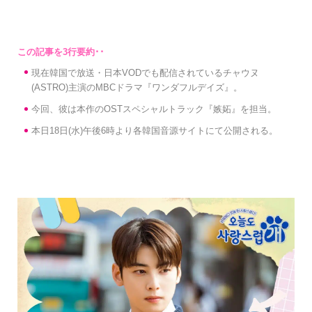
現在韓国で放送・日本VODでも配信されているチャウヌ
(ASTRO)主演のMBCドラマ『ワンダフルデイズ』。
今回、彼は本作のOSTスペシャルトラック『嫉妬』を担当。
本日18日(水)午後6時より各韓国音源サイトにて公開される。