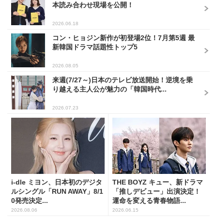
本読み合わせ現場を公開！
2026.06.18
コン・ヒョジン新作が初登場2位！7月第5週 最
新韓国ドラマ話題性トップ5
2026.08.05
来週(7/27～)日本のテレビ放送開始！逆境を乗
り越える主人公が魅力の「韓国時代...
2026.07.23
i-dle ミヨン、日本初のデジタ
THE BOYZ キュー、新ドラマ
ルシングル「RUN AWAY」8/1
「推しデビュー」出演決定！
0発売決定...
運命を変える青春物語...
2026.08.06
2026.06.15