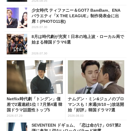
2026.08.05
少女時代 ティファニー＆GOT7 BamBam、ENA
バラエティ「X THE LEAGUE」制作発表会に出
席！(PHOTO11枚)
2026.07.30
8月は時代劇が充実！日本の地上波・ローカル局で
始まる韓国ドラマ6選
2026.07.30
Netflix時代劇「トングン」僅
ナムグン・ミン&ジュノのブロ
差で2週連続1位！7月第4週 韓
マンスも！来週(8/10～)放送開
国ドラマ話題性トップ5
始「好評」韓国ドラマ7選
2026.07.29
2026.08.03
SEVENTEEN ドギョム、「恋は命がけ」OST第2
弾に参加！切ないロックバラード披露