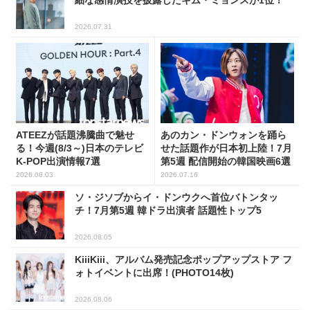
細な感情演技を披露したキム・ミョンスが1位！
2026.07.31
ATEEZが話題沸騰曲で魅せ
あのカン・ドンウォンを踊ら
る！今週(8/3～)日本のテレビ
せた話題作が日本初上陸！7月
K-POP出演情報7選
第5週 配信開始の韓国映画6選
2026.08.03
2026.07.16
ソ・ジソブからイ・ドンウクへ首位バトンタッ
チ！7月第5週 韓ドラ出演者 話題性トップ5
2026.08.05
KiiiKiii、アルバム発売記念ポップアップストア フ
ォトイベントに出席！(PHOTO14枚)
2026.08.06