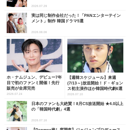
2026.07.29
実は同じ制作会社だった！「PANエンターテイン
メント」制作 韓国ドラマ5選
2026.08.06
ホ・ナムジュン、デビュー7年
【週韓スケジュール】来週
目で初のファンミ開催！先行
(7/13～)放送開始！ド・ギョン
販売が全席完売
ス初主演作ほか韓国時代劇6選
2026.07.24
2026.07.10
日本のファンも大絶賛！8月CS放送開始 ★4.0以上
の「韓国時代劇」4選
2026.07.16
【Danmee推し度調査】ジェジュンプロデュース