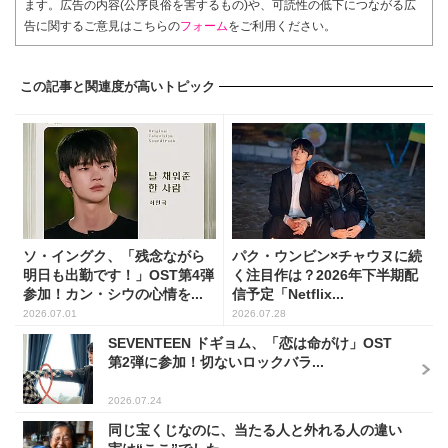
ます。広告の内容(公序良俗を害するもの)や、可読性の低下につながる広
告に関するご意見はこちらの
フォーム
をご利用ください。
この記事と関連度が高いトピック
ソ・イングク、「残念ながら
パク・ウンビン×チャウヌに続
明日も出勤です！」OST第4弾
く注目作は？2026年下半期配
参加！カン・シウの心情を...
信予定「Netflix...
2026.07.01
2026.07.28
SEVENTEEN ドギョム、「恋は命がけ」OST
第2弾に参加！切ないロックバラ...
2026.07.24
同じ宝くじなのに、当たる人と外れる人の違い