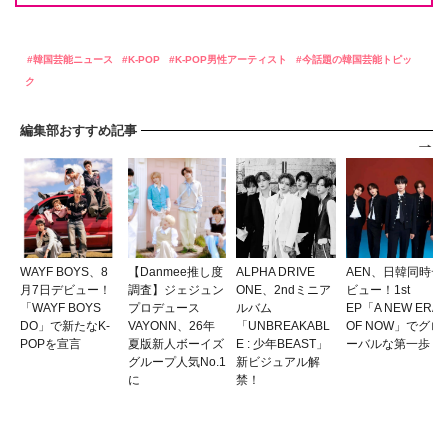
韓国芸能ニュース
K-POP
K-POP男性アーティスト
今話題の韓国芸能トピッ
ク
編集部おすすめ記事
WAYF BOYS、8
【Danmee推し度
ALPHA DRIVE
AEN、日韓同時デ
月7日デビュー！
調査】ジェジュン
ONE、2ndミニア
ビュー！1st
「WAYF BOYS
プロデュース
ルバム
EP「A NEW ERA
DO」で新たなK-
VAYONN、26年
「UNBREAKABL
OF NOW」でグロ
POPを宣言
夏版新人ボーイズ
E : 少年BEAST」
ーバルな第一歩
グループ人気No.1
新ビジュアル解
に
禁！