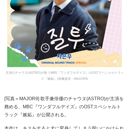
主演のチャウヌ(ASTRO)が歌うMBS『ワンダフルデイズ』のOSTスペシャルトラッ
ク『嫉妬』(画像提供：MAJOR9)
[写真＝MAJOR9] 歌手兼俳優のチャウヌ(ASTRO)が主演を
務める、MBC『ワンダフルデイズ』のOSTスペシャルト
ラック『嫉妬』が公開される。
本作は、キスをすると犬に変身してしまう呪いにかけられ