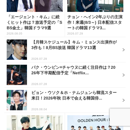
「エージェント・キム」に続
チョン・へイン2年ぶりの主演
くヒット作は？放送予定の「S
作！来週(8/3～) 日本配信スタ
BS金土」韓国ドラマ9選
ートの韓国ドラマ3...
2026.08.05
2026.07.29
【月韓スケジュール】キム・ミョンス出演作が
3作も！8月BS放送 韓国ドラマ13選
2026.07.28
パク・ウンビン×チャウヌに続く注目作は？20
26年下半期配信予定「Netflix...
2026.07.28
ビョン・ウソク＆ホ・ナムジュンら韓流スター
来日！2026年秋 日本で会える韓国俳...
2026.08.04