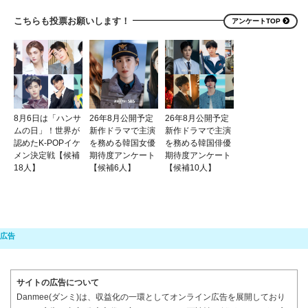
こちらも投票お願いします！
アンケートTOP
8月6日は「ハンサ
26年8月公開予定
26年8月公開予定
ムの日」！世界が
新作ドラマで主演
新作ドラマで主演
認めたK-POPイケ
を務める韓国女優
を務める韓国俳優
メン決定戦【候補
期待度アンケート
期待度アンケート
18人】
【候補6人】
【候補10人】
サイトの広告について
Danmee(ダンミ)は、収益化の一環としてオンライン広告を展開しており