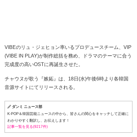
VIBEのリュ・ジェヒョン率いるプロデュースチーム、VIP
(VIBE IN PLAY)が制作総括を務め、ドラマのテーマに合う
完成度の高いOSTに再誕生させた。
チャウヌが歌う『嫉妬』は、18日(水)午後6時より各韓国
音源サイトにてリリースされる。
ダンミ ニュース部
K-POP＆韓国芸能ニュースの中から、皆さんの関心をキャッチして正確に
わかりやすく翻訳し、お伝えします！
記事一覧を見る(9217件)