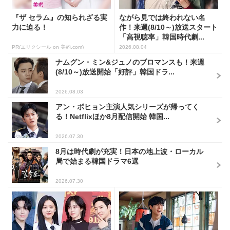
『ザ セラム』の知られざる実
ながら見では終われない名
力に迫る！
作！来週(8/10～)放送スタート
「高視聴率」韓国時代劇...
PR(エリクシール on 美的.com)
2026.08.04
ナムグン・ミン&ジュノのブロマンスも！来週
(8/10～)放送開始「好評」韓国ドラ...
2026.08.03
アン・ボヒョン主演人気シリーズが帰ってく
る！Netflixほか8月配信開始 韓国...
2026.07.30
8月は時代劇が充実！日本の地上波・ローカル
局で始まる韓国ドラマ6選
2026.07.30