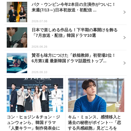
パク・ウンビン今年2本目の主演作がついに！
来週(7/13～)日本初放送・初配信 ...
2026.07.06
日本で楽しめる作品も！下半期の幕開けを飾る
「7月放送・配信」韓国ドラマ10選
2026.06.26
賛否も味方につけた「鉄槌教師」初登場2位！
6月第1週 最新韓国ドラマ話題性トップ...
2026.06.10
コン・ヒョジン＆チョン・ジ
キム・ミョンス、感情移入と
ュンウォンら、韓国ドラマ
過去の秘密がポイント･･「恋
「人妻キラー」制作発表会に
する共感細胞」見どころを