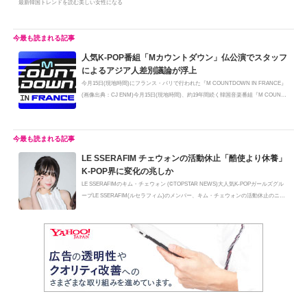
最新韓国トレンドを読む美しい女性になる
人気K-POP番組「Mカウントダウン」仏公演でスタッフ
によるアジア人差別議論が浮上
今月15日(現地時間)にフランス・パリで行われた『M COUNTDOWN IN FRANCE』
(画像出典：CJ ENM)今月15日(現地時間)、約19年間続く韓国音楽番組『M COUNT
DOWN』...
LE SSERAFIM チェウォンの活動休止「酷使より休養」
K-POP界に変化の兆しか
LE SSERAFIMのキム・チェウォン (©TOPSTAR NEWS)大人気K-POPガールズグル
ープLE SSERAFIM(ルセラフィム)のメンバー、キム・チェウォンの活動休止のニュ
ース...