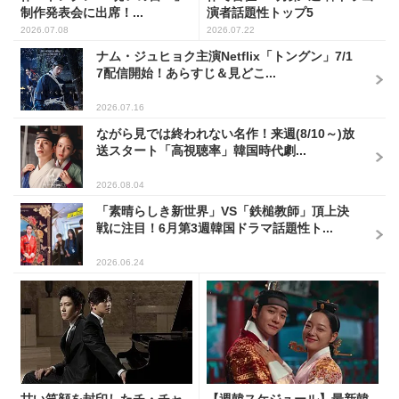
制作発表会に出席！...
演者話題性トップ5
2026.07.08
2026.07.22
ナム・ジュヒョク主演Netflix「トングン」7/1
7配信開始！あらすじ＆見どこ...
2026.07.16
ながら見では終われない名作！来週(8/10～)放
送スタート「高視聴率」韓国時代劇...
2026.08.04
「素晴らしき新世界」VS「鉄槌教師」頂上決
戦に注目！6月第3週韓国ドラマ話題性ト...
2026.06.24
甘い笑顔を封印したチ・チャ
【週韓スケジュール】最新韓