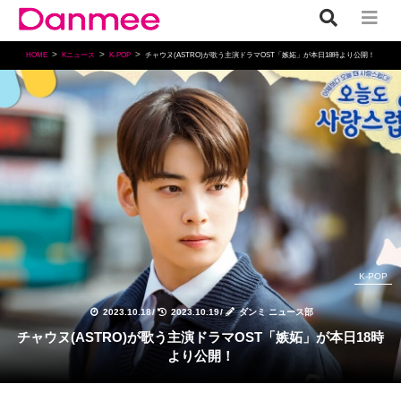
HOME
Kニュース
K-POP
チャウヌ(ASTRO)が歌う主演ドラマOST「嫉妬」が本日18時より公開！
K-POP
2023.10.18
/
2023.10.19
/
ダンミ ニュース部
チャウヌ(ASTRO)が歌う主演ドラマOST「嫉妬」が本日18時
より公開！