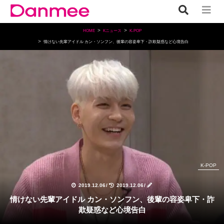
HOME
Kニュース
K-POP
情けない先輩アイドル カン・ソンフン、後輩の容姿卑下・詐欺疑惑など心境告白
K-POP
2019.12.06
/
2019.12.06
/
情けない先輩アイドル カン・ソンフン、後輩の容姿卑下・詐
欺疑惑など心境告白