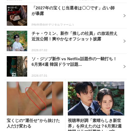
「2027年の宝くじ当選者は〇〇です」占い師
が暴露
PR(合同会社デジタルファーム )
チャ・ウミン、新作「推しの社員」の放送控え
近況公開！爽やかなオフショット披露
2026.07.02
ソ・ジソブ新作 vs Netflix話題作の一騎打ち！
6月第4週 韓国ドラマ話題...
2026.07.01
宝くじの“運任せ”から抜けた
視聴率好調「素晴らしき新世
人だけ変わる
界」を抑えたのは？6月第2週