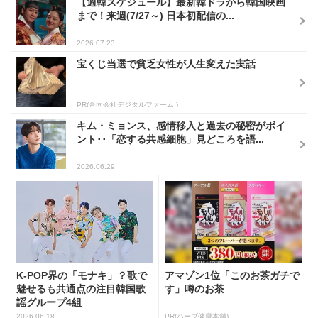
【週韓スケジュール】最新韓ドラから韓国映画
まで！来週(7/27～) 日本初配信の...
2026.07.23
宝くじ当選で貧乏女性が人生変えた実話
PR(合同会社デジタルファーム )
キム・ミョンス、感情移入と過去の秘密がポイ
ント･･「恋する共感細胞」見どころを語...
2026.06.29
K-POP界の「モナキ」？歌で
アマゾン1位「このお茶ガチで
魅せるも共通点の注目韓国歌
す」噂のお茶
謡グループ4組
2026.06.18
PR(ハーブ健康本舗)