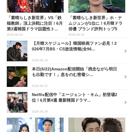
「素晴らしき新世界」VS「鉄
「素晴らしき新世界」ホ・ナ
槌教師」頂上決戦に注目！6月
ムジュンが1位に！6月韓ドラ
第3週韓国ドラマ話題性ト...
俳優 ブランド評判トップ5
2026.06.24
2026.06.18
【月韓スケジュール】韓国映画ファン必見！2
026年7月BS・CS放送情報(全96...
2026.06.18
本日(6/22)Amazon配信開始「残念ながら明日
も出勤です！」息をのむ密着シ...
2026.06.22
Netflix配信中「エージェント・キム」初登場2
位！6月第4週 最新韓国ドラマ...
2026.06.29