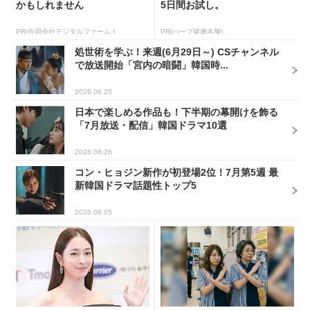
かもしれません
5日間お試し。
PR(合同会社デジタルファーム )
PR(ハーブ健康本舗)
処世術を学ぶ！来週(6月29日～) CSチャンネル
で放送開始「宮内の暗闘」韓国時...
2026.06.25
日本で楽しめる作品も！下半期の幕開けを飾る
「7月放送・配信」韓国ドラマ10選
2026.06.26
コン・ヒョジン新作が初登場2位！7月第5週 最
新韓国ドラマ話題性トップ5
2026.08.05