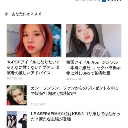
今、あなたにオススメ
‘K-POPアイドルになりたい?
韓国アイドル April ジンソル
そんなに甘くない!’ プデュ 出
「本当に嫌だ..」セクハラ掲示
演者の厳しいアドバイス
物に対しSNSで苦痛吐露
2020.02.19
2019.12.25
カン・ソンフン、ファンからのプレゼントを中古
で販売?! 相次ぐ批判の声
2019.09.30
LE SSERAFIMの1位はKBSのゴリ推しではなかっ
た？新たな主張が登場