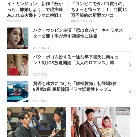
イ・ミンジョン、新作「分か
『コンビニでタバコ買うの、
った、離婚しよう」で現実味
ちょっと待って！！』年間11
あふれる夫婦ドラマに挑戦！
万円節約の新型タバコ
2026.07.28
PR(株式会社HAL)
パク・ウンビン主演「恋は命がけ」キャラポス
ター公開！手が示す関係性に注目
2026.06.24
パク・ボゴム扮する一途な年下彼氏に胸キュ
ン！8月CS放送開始「大人のロマンス」韓...
2026.07.14
賛否も味方につけた「鉄槌教師」初登場2位！
6月第1週 最新韓国ドラマ話題性トップ...
2026.06.10