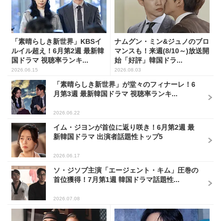
「素晴らしき新世界」KBSイ
ナムグン・ミン&ジュノのブロ
ルイル超え！6月第2週 最新韓
マンスも！来週(8/10～)放送開
国ドラマ 視聴率ランキ...
始「好評」韓国ドラ...
2026.06.15
2026.08.03
「素晴らしき新世界」が堂々のフィナーレ！6
月第3週 最新韓国ドラマ 視聴率ランキ...
2026.06.22
イム・ジヨンが首位に返り咲き！6月第2週 最
新韓国ドラマ 出演者話題性トップ5
2026.06.17
ソ・ジソブ主演「エージェント・キム」圧巻の
首位獲得！7月第1週 韓国ドラマ話題性...
2026.07.08