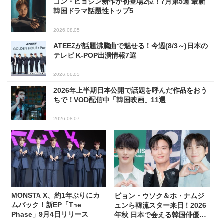
コン・ヒョジン新作が初登場2位！7月第5週 最新
韓国ドラマ話題性トップ5
2026.08.05
ATEEZが話題沸騰曲で魅せる！今週(8/3～)日本の
テレビ K-POP出演情報7選
2026.08.03
2026年上半期日本公開で話題を呼んだ作品をおう
ちで！VOD配信中「韓国映画」11選
2026.08.07
MONSTA X、約1年ぶりにカ
ビョン・ウソク＆ホ・ナムジ
ムバック！新EP「The
ュンら韓流スター来日！2026
Phase」9月4日リリース
年秋 日本で会える韓国俳優10