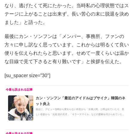
なり、逃げたくて死にたかった。当時私の心理状態ではス
テージに上がることは出来ず、長い苦心の末に脱退を決め
ました」と語った。
最後にカン・ソンフンは「メンバー、事務所、ファンの
方々に申し訳なく思っています。これからは明るくて良い
便りを伝えられたらと思います。せめて一度くらいは温か
な目線で見て下さると有り難いです」と挨拶を伝えた。
[su_spacer size=”30″]
カン・ソンフン「最近のアイドルはブサイク」韓国のネ
ット炎上
過去に、デビュー当時から変わらない外見から「冷凍人間」と呼ばれていたり、美
しい容姿から「元祖 顔の天才」「キラースマイル」などの愛称を付けられていた...