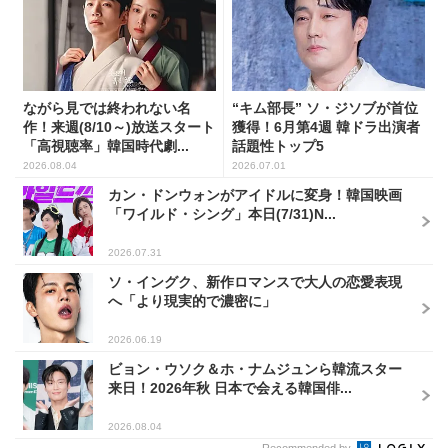
ながら見では終われない名
“キム部長” ソ・ジソブが首位
作！来週(8/10～)放送スタート
獲得！6月第4週 韓ドラ出演者
「高視聴率」韓国時代劇...
話題性トップ5
2026.08.04
2026.07.01
カン・ドンウォンがアイドルに変身！韓国映画
「ワイルド・シング」本日(7/31)N...
2026.07.31
ソ・イングク、新作ロマンスで大人の恋愛表現
へ「より現実的で濃密に」
2026.06.19
ビョン・ウソク＆ホ・ナムジュンら韓流スター
来日！2026年秋 日本で会える韓国俳...
2026.08.04
Recommended by