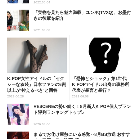
2022.06.04
「実物を見たら魅力満載」ユンホ(TVXQ)、お墨付
きの後輩を紹介
2021.03.08
K-POP女性アイドルの「セク
「恐怖とショック」第1世代
シーな衣装」日本ファンの6割
K-POPアイドル出身の事務所
以上が‘控えるべき’と回答
代表が暴言と暴行？
2023.06.28
2022.06.08
RESCENEの勢い続く！8月新人K-POP個人ブラン
ド評判ランキングトップ5
2026.08.06
まるでお化け屋敷にいる感覚‥8月BS放送 おすす