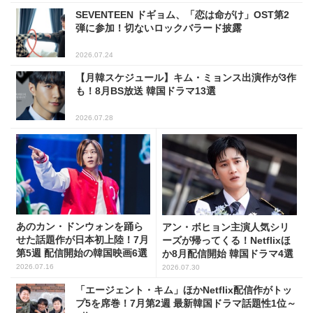
SEVENTEEN ドギョム、「恋は命がけ」OST第2
弾に参加！切ないロックバラード披露
2026.07.24
【月韓スケジュール】キム・ミョンス出演作が3作
も！8月BS放送 韓国ドラマ13選
2026.07.28
あのカン・ドンウォンを踊ら
アン・ボヒョン主演人気シリ
せた話題作が日本初上陸！7月
ーズが帰ってくる！Netflixほ
第5週 配信開始の韓国映画6選
か8月配信開始 韓国ドラマ4選
2026.07.16
2026.07.30
「エージェント・キム」ほかNetflix配信作がトッ
プ5を席巻！7月第2週 最新韓国ドラマ話題性1位～