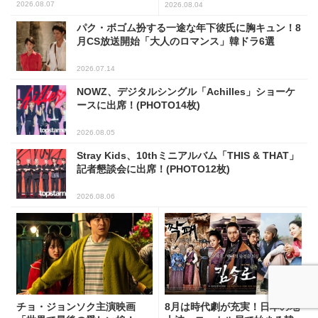
人
2026.08.07
2026.08.04
パク・ボゴム扮する一途な年下彼氏に胸キュン！8
月CS放送開始「大人のロマンス」韓ドラ6選
2026.07.14
NOWZ、デジタルシングル「Achilles」ショーケ
ースに出席！(PHOTO14枚)
2026.08.05
Stray Kids、10thミニアルバム「THIS & THAT」
記者懇談会に出席！(PHOTO12枚)
2026.08.06
チョ・ジョンソク主演映画
8月は時代劇が充実！日本の地