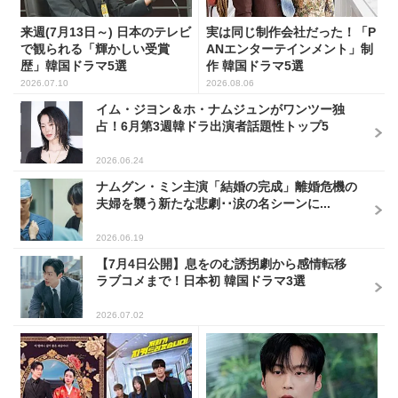
来週(7月13日～) 日本のテレビ
実は同じ制作会社だった！「P
で観られる「輝かしい受賞
ANエンターテインメント」制
歴」韓国ドラマ5選
作 韓国ドラマ5選
2026.07.10
2026.08.06
イム・ジヨン＆ホ・ナムジュンがワンツー独
占！6月第3週韓ドラ出演者話題性トップ5
2026.06.24
ナムグン・ミン主演「結婚の完成」離婚危機の
夫婦を襲う新たな悲劇･･涙の名シーンに...
2026.06.19
【7月4日公開】息をのむ誘拐劇から感情転移
ラブコメまで！日本初 韓国ドラマ3選
2026.07.02