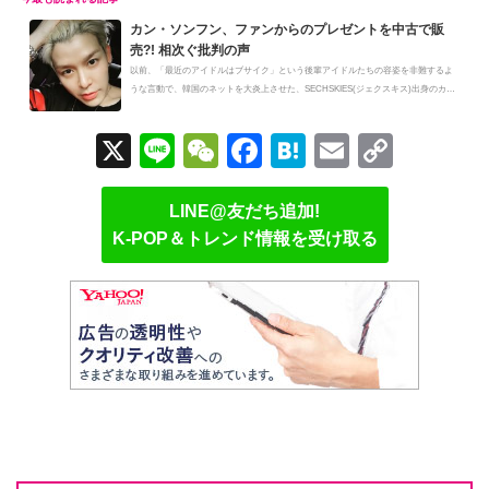
カン・ソンフン、ファンからのプレゼントを中古で販
売?! 相次ぐ批判の声
以前、「最近のアイドルはブサイク」という後輩アイドルたちの容姿を非難するよ
うな言動で、韓国のネットを大炎上させた、SECHSKIES(ジェクスキス)出身のカ
ン...
X
Li
W
F
H
E
C
n
e
a
at
m
o
e
C
c
e
ail
p
LINE@友だち追加!
K-POP＆トレンド情報を受け取る
h
e
n
y
at
b
a
Li
o
n
o
k
k