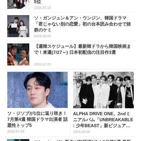
5位
2026.07.15
ソ・ガンジュン＆アン・ウンジン、韓国ドラマ
「君じゃない別の恋愛」初の台本読み合わせで抜
群のケミ
2026.08.05
【週韓スケジュール】最新韓ドラから韓国映画ま
で！来週(7/27～) 日本初配信の注目作3選
2026.07.23
ソ・ジソブが1位に返り咲き！
ALPHA DRIVE ONE、2ndミ
7月第4週 韓国ドラマ出演者 話
ニアルバム「UNBREAKABLE
題性トップ5
: 少年BEAST」新ビジュアル
解禁！
2026.07.29
2026.08.06