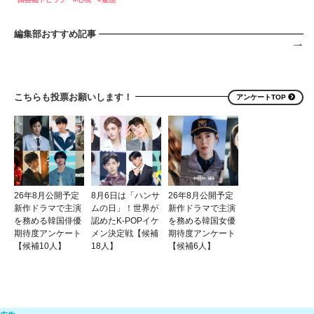
編集部おすすめ記事
こちらも投票お願いします！
アンケートTOP
26年8月公開予定
8月6日は「ハンサ
26年8月公開予定
新作ドラマで主演
ムの日」！世界が
新作ドラマで主演
を務める韓国俳優
認めたK-POPイケ
を務める韓国女優
期待度アンケート
メン決定戦【候補
期待度アンケート
【候補10人】
18人】
【候補6人】