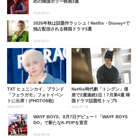
めの韓国ホラー映画3選
2026.08.07
2026年秋は話題作ラッシュ！Netflix・Disney+で
独占配信される韓国ドラマ3選
2026.08.07
TXT ヒュニンカイ、ブランド
Netflix時代劇「トングン」僅
「フェラガモ」フォトイベン
差で2週連続1位！7月第4週 韓
トに出席！(PHOTO8枚)
国ドラマ話題性トップ5
2026.08.07
2026.07.29
WAYF BOYS、8月7日デビュー！「WAYF BOYS
DO」で新たなK-POPを宣言
2026.08.06