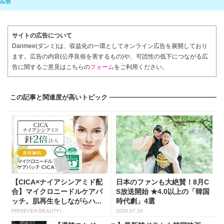
サイトの広告について
Danmee(ダンミ)は、収益化の一環としてオンライン広告を展開しており
ます。広告の内容(公序良俗を害するもの)や、可読性の低下につながる広
告に関するご意見はこちらの
フォーム
をご利用ください。
この記事と関連度が高いトピック
【CICA×ナイアシンアミド配
日本のファンも大絶賛！8月C
合】マイクロニードルケアパ
S放送開始 ★4.0以上の「韓国
ッチ。肌再生をしながらハ...
時代劇」4選
PR(SEVEN BEAUTY)
2026.07.16