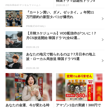
韓国ドラマ話題性トップ5
PR(合同会社デジタルファーム )
2026.06.17
『カートン買い、ダメ。ゼッタイ。』年間11
万円節約の新型タバコが爆売れ
PR(株式会社HAL)
【月韓スケジュール】VOD配信作がついに！7
月CS放送開始 韓国ドラマ(全62選...
2026.06.23
あなたの地元で観られるのは？7月日本の地上
波・ローカル局放送 韓国ドラマ5選
2026.06.30
あなたの金運、今が変わる時
アマゾン1位の実績！380円で