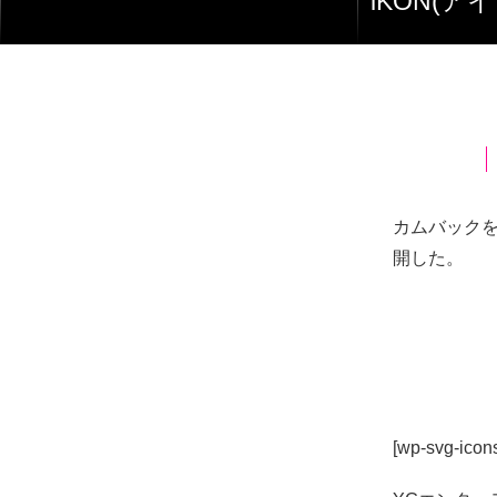
iKON(
カムバックを
開した。
[wp-svg-icons