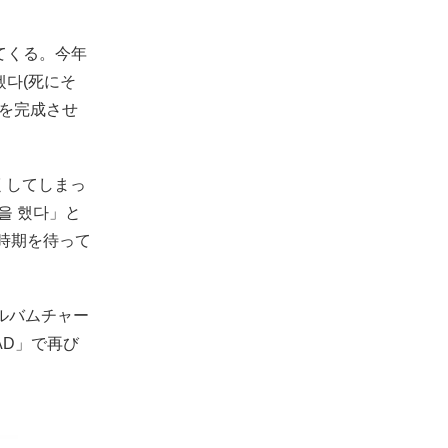
ってくる。今年
겠다(死にそ
”を完成させ
くしてしまっ
을 했다」と
時期を待って
アルバムチャー
AD」で再び