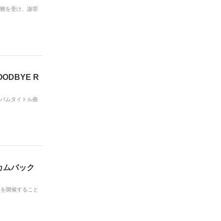
非難を受け、謝罪
ODBYE R
ルバムタイトル曲
でカムバック
ースを開催すること