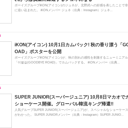
ボーイズグループiKON(アイコン)のジュネが、北野武への好感を表したことで
に追い込まれた。 iKONメンバー ジュネ（出典：Instagram）ジュネ...
iKON(アイコン) 10月1日カムバック! 秋の香り漂う「GO
OAD」ポスターを公開
ボーイズグループiKON(アイコン)が、秋の別れの感性を刺激するニューミニア
「이별길(GOODBYE ROAD)」でカムバックする。 iKONメンバー（出典...
SUPER JUNIOR(スーパージュニア) 10月8日マカオ
ショーケース開催。グローバル韓流キング帰還!!
人気グループSUPER JUNIOR(スーパージュニア)が、スペシャルなショーケ
がわかった。 SUPER JUNIORメンバー（出典：Instagram）SUPER JUNIO...