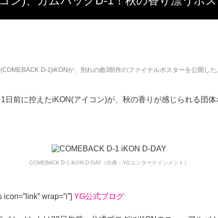
アイコン)、カムバックD-1！秋の香り漂うポ
(COMEBACK D-1)iKONが、別れの曲3部作のファイナルポスターを公開した
1日前に控えたiKON(アイコン)が、秋の香りが感じられる団
COMEBACK D-1 iKON D-DAY（出典：YGエンターテインメント）
 icon=”link” wrap=”i”]
YG公式ブログ