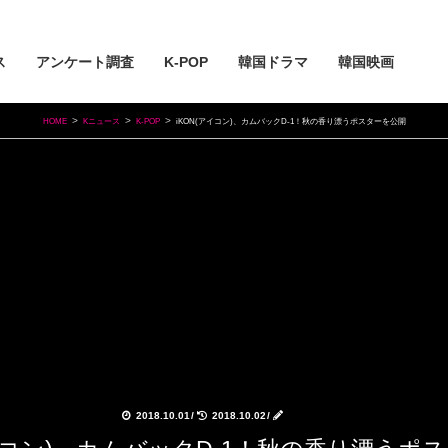
ス
アンケート調査
K-POP
韓国ドラマ
韓国映画
HOME
Kニュース
K-POP
iKON(アイコン)、カムバックD-1！秋の香り漂うポスターを公開
2018.10.01
/
2018.10.02
/