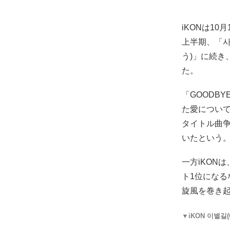
iKONは10
上半期、「사
う)」に続き
た。
「GOODB
た愛について
タイトル曲
いたという
一方iKON
ト1位になる
旋風を巻き
▼iKON 이별길