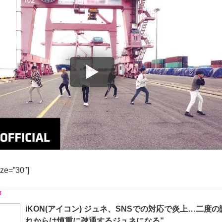
ize=”30″]
iKON(アイコン) ジュネ、SNSでの対応で炎上…二度の
れからは慎重に疎通するジュネになる”