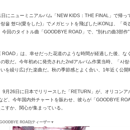
月1日にニューミニアルバム「NEW KIDS：THE FINAL」で帰
랑을 했다(愛をした)」でメガヒットを飛ばしたiKONは、「죽
、今回のタイトル曲「GOODBYE ROAD」で、“別れの曲3部作
YE ROAD」は、幸せだった花道のような時間が経過した後、な
の歌だ。今年初めに発売された2ndアルバム作業当時、「사랑
争いを繰り広げた楽曲だ。秋の季節感とよく合い、1年近く公開
。
は、9月26日に日本でリリースした「RETURN」が、オリコン
など、今年国内外チャートを賑わせ、彼らが「GOODBYE RO
起こすか、関心が集まっている。
(GOODBYE ROAD)ティーザー▼