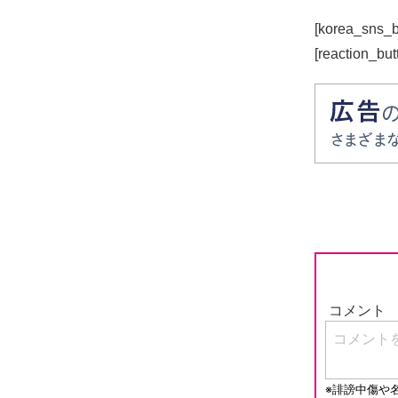
[korea_sns_b
[reaction_but