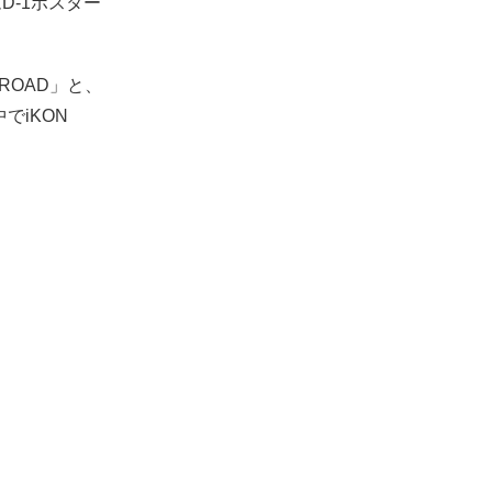
D-1ポスター
ROAD」と、
でiKON