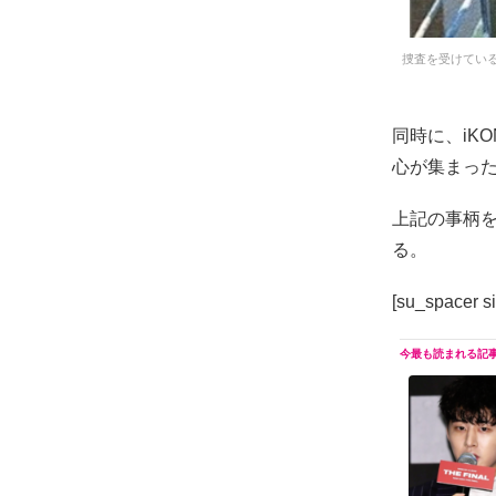
捜査を受けている
同時に、iK
心が集まっ
上記の事柄
る。
[su_spacer si