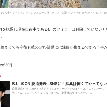
YG代表ヤン・ヒョンソクのフォローを外したことで話題となった彼(出典:ク・ジュンフェ公式I
ONを脱退し現在自粛中であるB.Iのフォローは解除していない
た。
を踏まえても今後も彼のSNS活動には注目が集まるであろう事
ze”30″]
B.I、iKON 脱退発表.. SNSに「麻薬は怖くてやってな
麻薬疑惑が持ち上がった人気アイドルグループ・iKON(アイコン)のメンバーでリー
名：キム・ハンビン / ハングル 김한빈)。 麻薬疑惑が持ち上がり、...