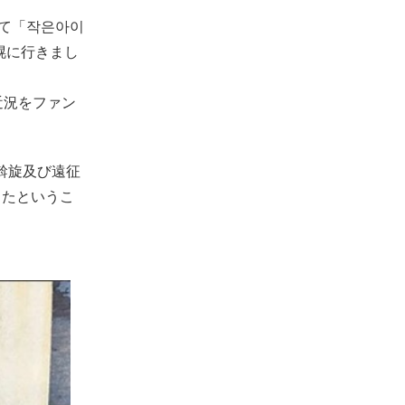
じて「작은아이
幌に行きまし
近況をファン
斡旋及び遠征
したというこ