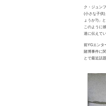
ク・ジュンフ
(小さな子供
ょうか?)」
このように
達に伝えて
前YGエン
賭博事件に
とで最近話