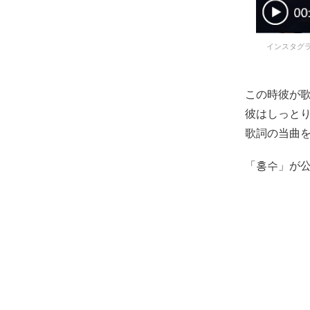
インスタグラ
この時彼が
彼はしっと
歌詞の当曲
「홍수」が