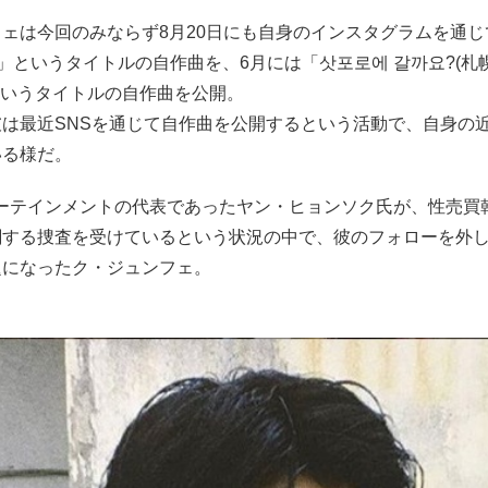
ェは今回のみならず8月20日にも自身のインスタグラムを通
)」というタイトルの自作曲を、6月には「삿포로에 갈까요?(札
というタイトルの自作曲を公開。
彼は最近SNSを通じて自作曲を公開するという活動で、自身の
いる様だ。
ターテインメントの代表であったヤン・ヒョンソク氏が、性売買
関する捜査を受けているという状況の中で、彼のフォローを外
題になったク・ジュンフェ。