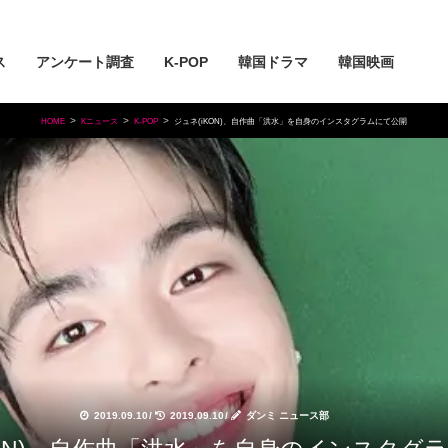
ス
アンケート調査
K-POP
韓国ドラマ
韓国映画
HOME
Kニュース
K-POP
ジュネ(iKON)、自作曲「洪水」を自身のインスタグラムにて公開
2019.09.10
/
2019.09.10
/
ダンミ ニュース部