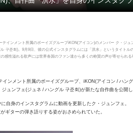
iKON)、自作曲「洪水」を自身のインスタグ
ーテインメント所属のボーイズグループiKON(アイコン)のメンバー ク・ジュ
ングル 구준회)。9月9日、彼の公式インスタグラムには「洪水」というタイトル
彼の感性溢れる歌声には世界各国のファン達から多くの称賛の声が寄せられる
テインメント所属のボーイズグループ、iKON(アイコン / ハング
・ジュンフェ(ジュネ / ハングル 구준회)が新たな自作曲を公開
中に自身のインスタグラムに動画を更新したク・ジュンフェ。
彼がギターの弾き語りする姿がおさめられていた。