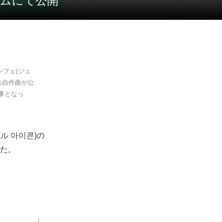
ラムにて公開
ンフェ(ジュ
の自作曲が公
事となっ
ル 아이콘)の
した。