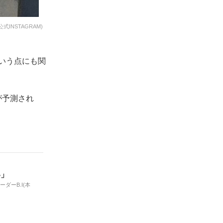
NSTAGRAM)
という点にも関
が予測され
い」
ダーB.I(本