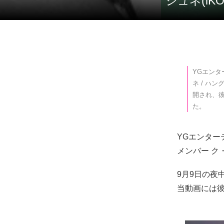
ジュネ(
YGエンタ
ネ / ハ
開され、
た。
YGエンター
メンバー ク
9月9日の夜
当動画には