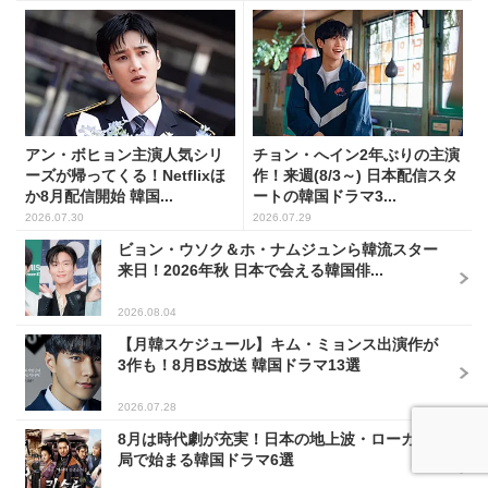
アン・ボヒョン主演人気シリ
チョン・へイン2年ぶりの主演
ーズが帰ってくる！Netflixほ
作！来週(8/3～) 日本配信スタ
か8月配信開始 韓国...
ートの韓国ドラマ3...
2026.07.30
2026.07.29
ビョン・ウソク＆ホ・ナムジュンら韓流スター
来日！2026年秋 日本で会える韓国俳...
2026.08.04
【月韓スケジュール】キム・ミョンス出演作が
3作も！8月BS放送 韓国ドラマ13選
2026.07.28
8月は時代劇が充実！日本の地上波・ローカル
局で始まる韓国ドラマ6選