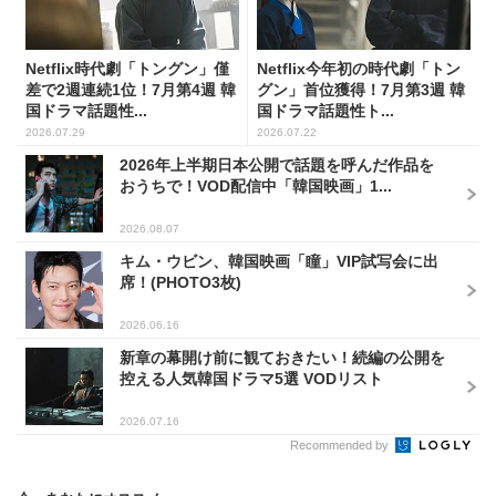
Netflix時代劇「トングン」僅
Netflix今年初の時代劇「トン
差で2週連続1位！7月第4週 韓
グン」首位獲得！7月第3週 韓
国ドラマ話題性...
国ドラマ話題性ト...
2026.07.29
2026.07.22
2026年上半期日本公開で話題を呼んだ作品を
おうちで！VOD配信中「韓国映画」1...
2026.08.07
キム・ウビン、韓国映画「瞳」VIP試写会に出
席！(PHOTO3枚)
2026.06.16
新章の幕開け前に観ておきたい！続編の公開を
控える人気韓国ドラマ5選 VODリスト
2026.07.16
Recommended by