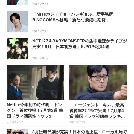
2026.07.31
「Missホン」チョ・ハンギョル、新事務所
RINGCOMSへ移籍！新たな飛躍に期待
2026.07.24
NCT127＆BABYMONSTERの生中継ほかライブが
充実！9月「日本初放送」K-POP公演4選
2026.08.07
Netflix今年初の時代劇「トン
「エージェント・キム」最高
グン」首位獲得！7月第3週 韓
視聴率27.1%で完走！7月第4
国ドラマ話題性トップ5
週 韓国ドラマ視聴率ランキン
グ
2026.07.22
2026.07.27
8月は時代劇が充実！日本の地上波・ローカル局で