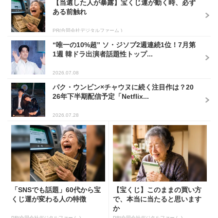
【当選した人が暴露】宝くじ運が動く時、必ず
ある前触れ
PR(合同会社デジタルファーム )
“唯一の10%超” ソ・ジソブ2週連続1位！7月第
1週 韓ドラ出演者話題性トップ...
2026.07.08
パク・ウンビン×チャウヌに続く注目作は？20
26年下半期配信予定「Netflix...
2026.07.28
「SNSでも話題」60代から宝
【宝くじ】このままの買い方
くじ運が変わる人の特徴
で、本当に当たると思います
か
PR(合同会社デジタルファーム )
PR(合同会社デジタルファーム )