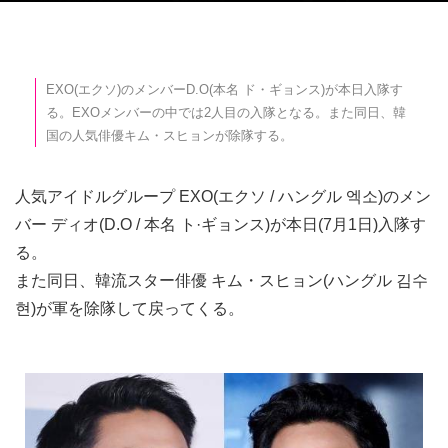
EXO(エクソ)のメンバーD.O(本名 ド・ギョンス)が本日入隊す
る。EXOメンバーの中では2人目の入隊となる。また同日、韓
国の人気俳優キム・スヒョンが除隊する。
人気アイドルグループ EXO(エクソ / ハングル 엑소)のメン
バー ディオ(D.O / 本名 ト·ギョンス)が本日(7月1日)入隊す
る。
また同日、韓流スター俳優 キム・スヒョン(ハングル 김수
현)が軍を除隊して戻ってくる。