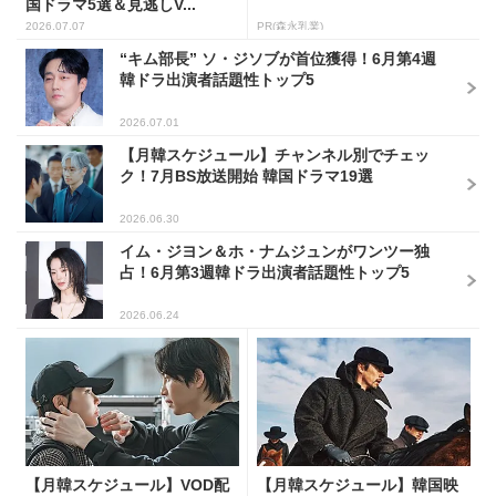
国ドラマ5選＆見逃しV...
2026.07.07
PR(森永乳業)
“キム部長” ソ・ジソブが首位獲得！6月第4週
韓ドラ出演者話題性トップ5
2026.07.01
【月韓スケジュール】チャンネル別でチェッ
ク！7月BS放送開始 韓国ドラマ19選
2026.06.30
イム・ジヨン＆ホ・ナムジュンがワンツー独
占！6月第3週韓ドラ出演者話題性トップ5
2026.06.24
【月韓スケジュール】VOD配
【月韓スケジュール】韓国映