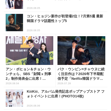
2026.08.05
コン・ヒョジン新作が初登場2位！7月第5週 最新
韓国ドラマ話題性トップ5
2026.08.05
アン・ボヒョン＆チョン・ウ
パク・ウンビン×チャウヌに続
ンチェら、SBS「財閥 x 刑事
く注目作は？2026年下半期配
2」制作発表会に出席！
信予定「Netflix韓国ドラマ」8
(PHOTO7枚)
選
2026.08.04
2026.07.28
KiiiKiii、アルバム発売記念ポップアップストア フ
ォトイベントに出席！(PHOTO14枚)
2026.08.06