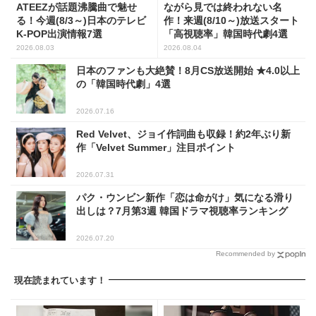
ATEEZが話題沸騰曲で魅せ
ながら見では終われない名
る！今週(8/3～)日本のテレビ
作！来週(8/10～)放送スタート
K-POP出演情報7選
「高視聴率」韓国時代劇4選
2026.08.03
2026.08.04
日本のファンも大絶賛！8月CS放送開始 ★4.0以上
の「韓国時代劇」4選
2026.07.16
Red Velvet、ジョイ作詞曲も収録！約2年ぶり新
作「Velvet Summer」注目ポイント
2026.07.31
パク・ウンビン新作「恋は命がけ」気になる滑り
出しは？7月第3週 韓国ドラマ視聴率ランキング
2026.07.20
Recommended by
現在読まれています！