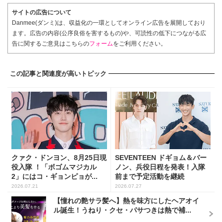
サイトの広告について
Danmee(ダンミ)は、収益化の一環としてオンライン広告を展開しており
ます。広告の内容(公序良俗を害するもの)や、可読性の低下につながる広
告に関するご意見はこちらの
フォーム
をご利用ください。
この記事と関連度が高いトピック
クァク・ドンヨン、8月25日現
SEVENTEEN ドギョム＆バー
役入隊 ！「ボゴムマジカル
ノン、兵役日程を発表！入隊
2」にはコ・ギョンピョが...
前まで予定活動を継続
2026.07.21
2026.07.27
【憧れの艶サラ髪へ】熱を味方にしたヘアオイ
ル誕生！うねり・クセ・パサつきは熱で補...