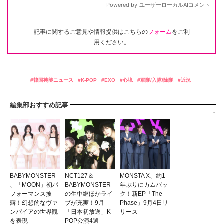
記事に関するご意見や情報提供はこちらの
フォーム
をご利
用ください。
韓国芸能ニュース
K-POP
EXO
心境
軍隊/入隊/除隊
近況
編集部おすすめ記事
BABYMONSTER
NCT127＆
MONSTA X、約1
、「MOON」初パ
BABYMONSTER
年ぶりにカムバッ
フォーマンス披
の生中継ほかライ
ク！新EP「The
露！幻想的なヴァ
ブが充実！9月
Phase」9月4日リ
ンパイアの世界観
「日本初放送」K-
リース
を表現
POP公演4選