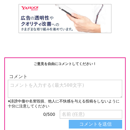
at
b
a
Li
o
n
o
k
k
ご意見を自由にコメントしてください！