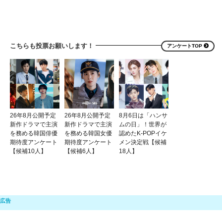
こちらも投票お願いします！
アンケートTOP
26年8月公開予定
26年8月公開予定
8月6日は「ハンサ
新作ドラマで主演
新作ドラマで主演
ムの日」！世界が
を務める韓国俳優
を務める韓国女優
認めたK-POPイケ
期待度アンケート
期待度アンケート
メン決定戦【候補
【候補10人】
【候補6人】
18人】