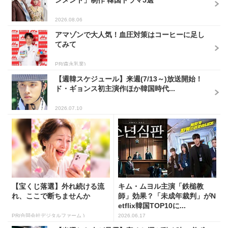
2026.08.06
アマゾンで大人気！血圧対策はコーヒーに足し
てみて
PR(森永乳業)
【週韓スケジュール】来週(7/13～)放送開始！
ド・ギョンス初主演作ほか韓国時代...
2026.07.10
【宝くじ落選】外れ続ける流
キム・ムヨル主演「鉄槌教
れ、ここで断ちませんか
師」効果？「未成年裁判」がN
etflix韓国TOP10に...
PR(合同会社デジタルファーム )
2026.06.17