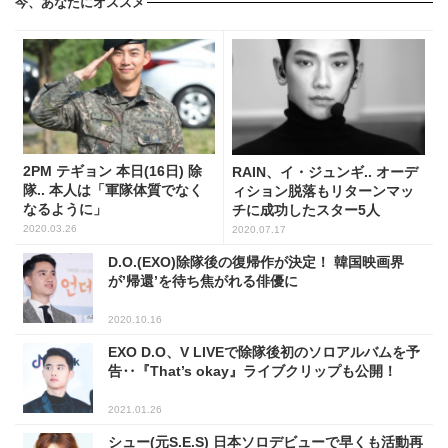
今、あなたにオススメ
2PM テギョン 本日(16日) 除
RAIN、イ・ジュンギ.. オーデ
隊.. 本人は「軍隊体質でなく
ィション脱落もリターンマッ
なるように」
チに成功したスター5人
2020.03.26
2020.07.17
D.O.(EXO)除隊後の復帰作が決定！ 韓国映画界
が’帰還’を待ち焦がれる俳優に
2020.10.16
EXO D.O、V LIVEで除隊後初のソロアルバムを予
告‥『That’s okay』ライブクリップも公開！
2021.01.26
シュー(元S.E.S) 日本ソロデビューで早くも活動再