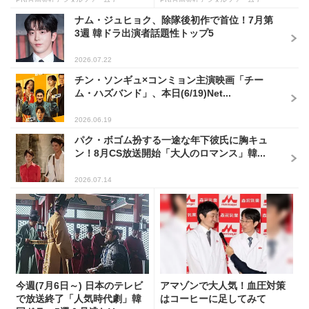
ナム・ジュヒョク、除隊後初作で首位！7月第
3週 韓ドラ出演者話題性トップ5
2026.07.22
チン・ソンギュ×コンミョン主演映画「チー
ム・ハズバンド」、本日(6/19)Net...
2026.06.19
パク・ボゴム扮する一途な年下彼氏に胸キュ
ン！8月CS放送開始「大人のロマンス」韓...
2026.07.14
今週(7月6日～) 日本のテレビ
アマゾンで大人気！血圧対策
で放送終了「人気時代劇」韓
はコーヒーに足してみて