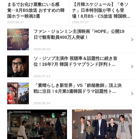
まるでお化け屋敷にいる感
【月韓スケジュール】「冬ソ
覚‥8月BS放送 おすすめの韓
ナ」日本特別版が早くも登
国ホラー映画3選
場！8月BS・CS放送 韓国映...
2026.08.07
2026.07.27
ファン・ジョンミン主演映画「HOPE」公開19
日で観客動員400万人突破！
2026.08.03
ソ・ジソブ主演作 視聴率＆話題性に続き首
位！26年7月 韓国ドラマブランド評判ト...
2026.07.13
「素晴らしき新世界」VS「鉄槌教師」頂上決
戦に注目！6月第3週韓国ドラマ話題性ト...
2026.06.24