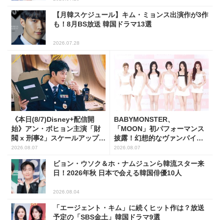
【月韓スケジュール】キム・ミョンス出演作が3作
も！8月BS放送 韓国ドラマ13選
2026.07.28
《本日(8/7)Disney+配信開
BABYMONSTER、
始》アン・ボヒョン主演「財
「MOON」初パフォーマンス
閥 x 刑事2」スケールアップし
披露！幻想的なヴァンパイア
たFLEX捜査に注目
の世界観を表現
2026.08.07
2026.08.07
ビョン・ウソク＆ホ・ナムジュンら韓流スター来
日！2026年秋 日本で会える韓国俳優10人
2026.08.04
「エージェント・キム」に続くヒット作は？放送
予定の「SBS金土」韓国ドラマ9選