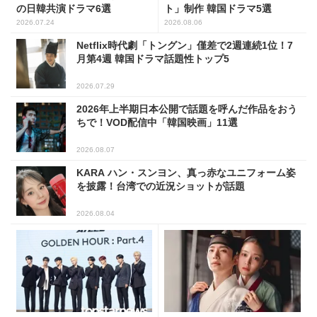
の日韓共演ドラマ6選
ト」制作 韓国ドラマ5選
2026.07.24
2026.08.06
Netflix時代劇「トングン」僅差で2週連続1位！7
月第4週 韓国ドラマ話題性トップ5
2026.07.29
2026年上半期日本公開で話題を呼んだ作品をおう
ちで！VOD配信中「韓国映画」11選
2026.08.07
KARA ハン・スンヨン、真っ赤なユニフォーム姿
を披露！台湾での近況ショットが話題
2026.08.04