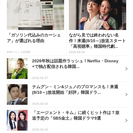
「ガソリン代込みのカーシェ
ながら見では終われない名
ア」が選ばれる理由
作！来週(8/10～)放送スタート
「高視聴率」韓国時代劇...
PR(くらしの話題)
2026.08.04
2026年秋は話題作ラッシュ！Netflix・Disney
+で独占配信される韓国...
2026.08.07
ナムグン・ミン&ジュノのブロマンスも！来週
(8/10～)放送開始「好評」韓国ドラ...
2026.08.03
「エージェント・キム」に続くヒット作は？放
送予定の「SBS金土」韓国ドラマ9選
2026.08.05