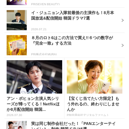
PR(SEVEN BEAUTY)
イ・ジュニョン入隊前最後の主演作も！8月本
国放送&配信開始 韓国ドラマ7選
2026.07.21
８月のロト6はこの方法で買え!!６つの数字が
『完全一致』する方法
PR(株式会社MURA)
アン・ボヒョン主演人気シリ
【宝くじ当てたい方限定】も
ーズが帰ってくる！Netflixほ
う外れるの、終わりにしませ
か8月配信開始 韓国...
んか
2026.07.30
PR(合同会社デジタルファーム )
実は同じ制作会社だった！「PANエンターテイ
ンメント」制作 韓国ドラマ5選