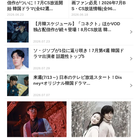
信作がついに！7月CS放送開
画ファン必見！2026年7月B
始 韓国ドラマ(全62選...
S・CS放送情報(全96...
2026.06.23
2026.06.18
【月韓スケジュール】「コネクト」ほかVOD
独占配信作が続々登場！8月CS放送 韓...
2026.07.23
ソ・ジソブが1位に返り咲き！7月第4週 韓国ド
ラマ出演者 話題性トップ5
2026.07.29
来週(7/13～) 日本のテレビ放送スタート！Dis
ney+オリジナル韓国ドラマ...
2026.07.07