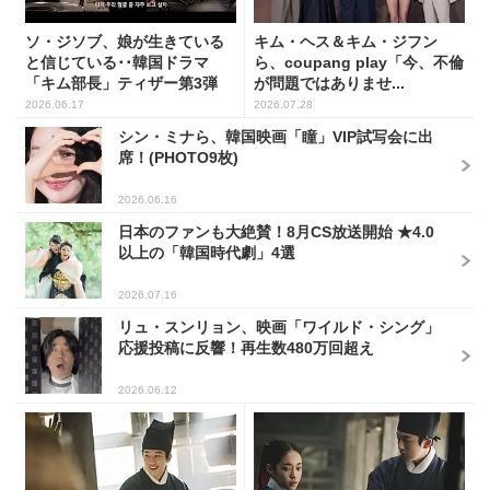
ソ・ジソブ、娘が生きている
キム・ヘス＆キム・ジフン
と信じている･･韓国ドラマ
ら、coupang play「今、不倫
「キム部長」ティザー第3弾
が問題ではありませ...
公...
2026.06.17
2026.07.28
シン・ミナら、韓国映画「瞳」VIP試写会に出
席！(PHOTO9枚)
2026.06.16
日本のファンも大絶賛！8月CS放送開始 ★4.0
以上の「韓国時代劇」4選
2026.07.16
リュ・スンリョン、映画「ワイルド・シング」
応援投稿に反響！再生数480万回超え
2026.06.12