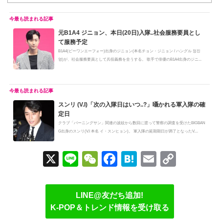
元B1A4 ジニョン、本日(20日)入隊..社会服務要員とし
て服務予定
B1A4(ビーワンエーフォー)出身のジニョン(本名チョン・ジニョン / ハングル 정진
영)が、社会服務要員として兵役義務を全うする。 歌手で俳優のB1A4出身のジニ...
スンリ (V.I)「次の入隊日はいつ..?」囁かれる軍入隊の確
定日
クラブ「バーニングサン」関連の波紋から数回に渡って警察の調査を受けたBIGBAN
G出身のスンリ(V.I 本名 イ・スンヒョン)。 軍入隊の延期期日が満了となったV....
X
Li
W
F
H
E
C
n
e
a
at
m
o
e
C
c
e
ail
p
LINE@友だち追加!
h
e
n
y
K-POP＆トレンド情報を受け取る