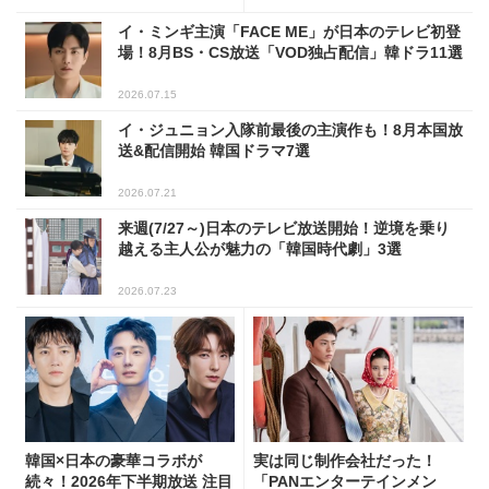
イ・ミンギ主演「FACE ME」が日本のテレビ初登
場！8月BS・CS放送「VOD独占配信」韓ドラ11選
2026.07.15
イ・ジュニョン入隊前最後の主演作も！8月本国放
送&配信開始 韓国ドラマ7選
2026.07.21
来週(7/27～)日本のテレビ放送開始！逆境を乗り
越える主人公が魅力の「韓国時代劇」3選
2026.07.23
韓国×日本の豪華コラボが
実は同じ制作会社だった！
続々！2026年下半期放送 注目
「PANエンターテインメン