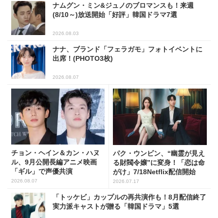
ナムグン・ミン&ジュノのブロマンスも！来週
(8/10～)放送開始「好評」韓国ドラマ7選
2026.08.03
ナナ、ブランド「フェラガモ」フォトイベントに
出席！(PHOTO3枚)
2026.08.07
チョン・ヘイン＆カン・ハヌ
パク・ウンビン、“幽霊が見え
ル、9月公開長編アニメ映画
る財閥令嬢”に変身！「恋は命
「ギル」で声優共演
がけ」7/18Netflix配信開始
2026.08.07
2026.07.17
「トッケビ」カップルの再共演作も！8月配信終了
実力派キャストが贈る「韓国ドラマ」5選