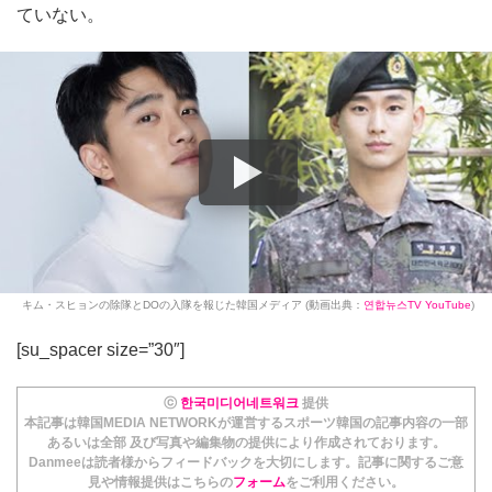
ていない。
キム・スヒョンの除隊とDOの入隊を報じた韓国メディア (動画出典：
연합뉴스TV YouTube
)
[su_spacer size=”30″]
ⓒ
한국미디어네트워크
提供
本記事は韓国MEDIA NETWORKが運営するスポーツ韓国の記事内容の一部
あるいは全部 及び写真や編集物の提供により作成されております。
Danmeeは読者様からフィードバックを大切にします。記事に関するご意
見や情報提供はこちらの
フォーム
をご利用ください。