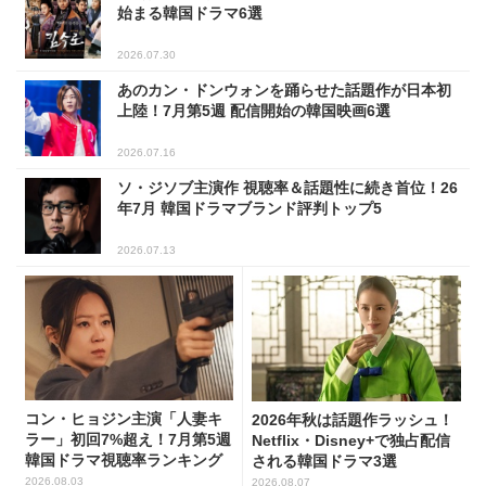
始まる韓国ドラマ6選
2026.07.30
あのカン・ドンウォンを踊らせた話題作が日本初
上陸！7月第5週 配信開始の韓国映画6選
2026.07.16
ソ・ジソブ主演作 視聴率＆話題性に続き首位！26
年7月 韓国ドラマブランド評判トップ5
2026.07.13
コン・ヒョジン主演「人妻キ
2026年秋は話題作ラッシュ！
ラー」初回7%超え！7月第5週
Netflix・Disney+で独占配信
韓国ドラマ視聴率ランキング
される韓国ドラマ3選
2026.08.03
2026.08.07