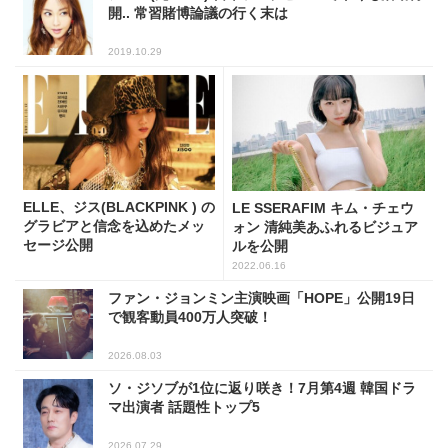
開.. 常習賭博論議の行く末は
2019.10.29
ELLE、ジス(BLACKPINK ) の
LE SSERAFIM キム・チェウ
グラビアと信念を込めたメッ
ォン 清純美あふれるビジュア
セージ公開
ルを公開
2022.06.16
ファン・ジョンミン主演映画「HOPE」公開19日
で観客動員400万人突破！
2026.08.03
ソ・ジソブが1位に返り咲き！7月第4週 韓国ドラ
マ出演者 話題性トップ5
2026.07.29