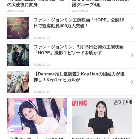
の大使役に変身
謡グループ4組
2026.07.23
2026.06.18
ファン・ジョンミン主演映画「HOPE」公開19
日で観客動員400万人突破！
2026.08.03
ファン・ジョンミン、7月15日公開の主演映画
「HOPE」撮影エピソードを明かす
2026.07.02
【Danmee推し度調査】Kep1ianの団結力が後
押し！Kep1er ヒカルが...
2026.06.19