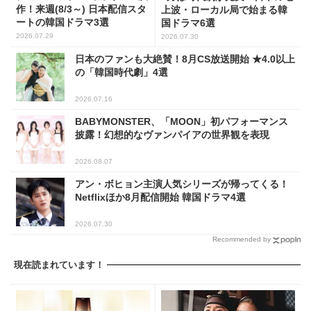
作！来週(8/3～) 日本配信スタ
上波・ローカル局で始まる韓
ートの韓国ドラマ3選
国ドラマ6選
2026.07.29
2026.07.30
日本のファンも大絶賛！8月CS放送開始 ★4.0以上
の「韓国時代劇」4選
2026.07.16
BABYMONSTER、「MOON」初パフォーマンス
披露！幻想的なヴァンパイアの世界観を表現
2026.08.07
アン・ボヒョン主演人気シリーズが帰ってくる！
Netflixほか8月配信開始 韓国ドラマ4選
2026.07.30
Recommended by
現在読まれています！