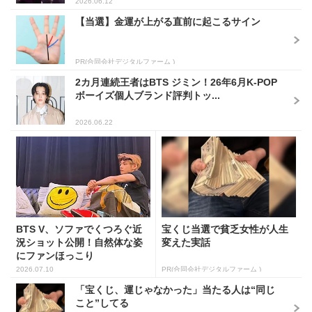
2026.06.12
【当選】金運が上がる直前に起こるサイン
PR(合同会社デジタルファーム )
2カ月連続王者はBTS ジミン！26年6月K-POP
ボーイズ個人ブランド評判トッ...
2026.06.22
BTS V、ソファでくつろぐ近
宝くじ当選で貧乏女性が人生
況ショット公開！自然体な姿
変えた実話
にファンほっこり
2026.07.10
PR(合同会社デジタルファーム )
「宝くじ、運じゃなかった」当たる人は“同じ
こと”してる