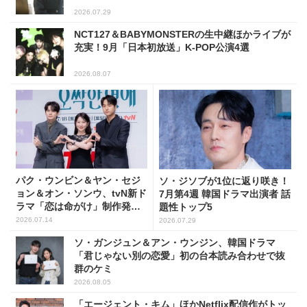
2026.07.29
NCT127＆BABYMONSTERの生中継ほかライブが
充実！9月「日本初放送」K-POP公演4選
2026.08.07
パク・ウンビン＆ヤン・セジ
ソ・ジソブが1位に返り咲き！
ョン＆オン・ソンウ、tvN新ド
7月第4週 韓国ドラマ出演者 話
ラマ「恋は命がけ」制作発表
題性トップ5
会に出席！(PHOTO18枚)
2026.07.14
2026.07.29
ソ・ガンジュン＆アン・ウンジン、韓国ドラマ
「君じゃない別の恋愛」初の台本読み合わせで抜
群のケミ
2026.08.05
「エージェント・キム」ほかNetflix配信作がトッ