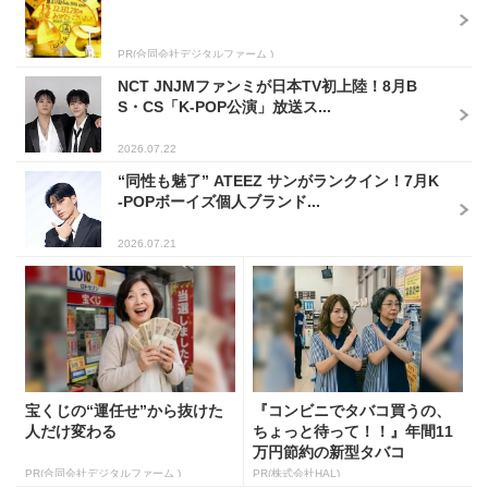
PR(合同会社デジタルファーム )
NCT JNJMファンミが日本TV初上陸！8月B
S・CS「K-POP公演」放送ス...
2026.07.22
“同性も魅了” ATEEZ サンがランクイン！7月K
-POPボーイズ個人ブランド...
2026.07.21
宝くじの“運任せ”から抜けた
『コンビニでタバコ買うの、
人だけ変わる
ちょっと待って！！』年間11
万円節約の新型タバコ
PR(合同会社デジタルファーム )
PR(株式会社HAL)