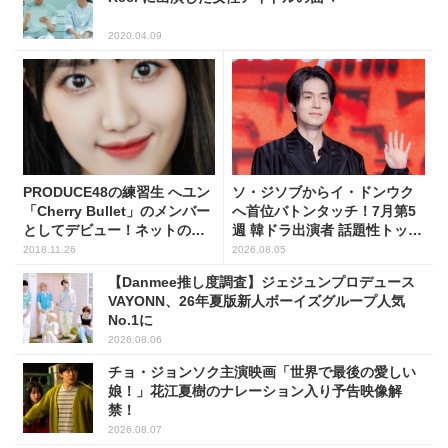
2020.04.09
PRODUCE48の練習生 へユン
ソ・ジソブからイ・ドンウク
「Cherry Bullet」のメンバー
へ首位バトンタッチ！7月第5
としてデビュー！ネットの声
週 韓ドラ出演者 話題性トップ
とは?
5
2018.11.26
2026.08.05
【Danmee推し度調査】ジェジュンプロデュース
VAYONN、26年夏版新人ボーイズグループ人気
No.1に
2026.08.06
チョ・ジョンソク主演映画「世界で最後の愛しい
娘！」花江夏樹のナレーション入り予告映像解
禁！
2026.08.07