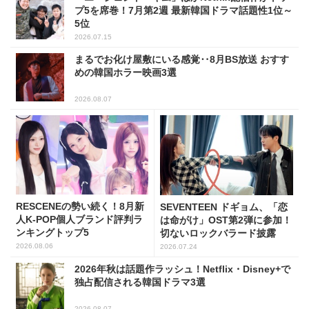
プ5を席巻！7月第2週 最新韓国ドラマ話題性1位～
5位
2026.07.15
まるでお化け屋敷にいる感覚‥8月BS放送 おすす
めの韓国ホラー映画3選
2026.08.07
RESCENEの勢い続く！8月新
SEVENTEEN ドギョム、「恋
人K-POP個人ブランド評判ラ
は命がけ」OST第2弾に参加！
ンキングトップ5
切ないロックバラード披露
2026.08.06
2026.07.24
2026年秋は話題作ラッシュ！Netflix・Disney+で
独占配信される韓国ドラマ3選
2026.08.07