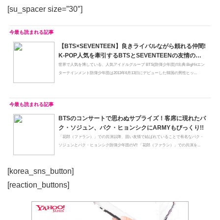
[su_spacer size=”30″]
【BTS×SEVENTEEN】良きライバルながら頼れる仲間!
K-POP人気を牽引するBTSとSEVENTEENの友情の瞬
間
世界で人気を博している、人気アイドルグループ BTS(防弾少年団)!!出典:BigHitエン
ターテインメント防弾少年団は2013年6月13日にデビューした韓国の男性ヒッ...
BTSのコンサートで思わぬサプライズ！客席に現れたパ
ク・ソジュン、パク・ヒョンシクにARMYもびっくり!!
「花郎（ファラン）」での共演以降、固い友情で結ばれていることで有名なパク・
ソジュンとパク・ヒョンシク防弾少年団のV!! 「花郎（ファラン）」での共演を...
[korea_sns_button]
[reaction_buttons]