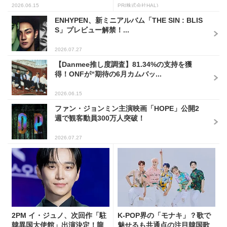
2026.06.15
PR(株式会社HAL)
ENHYPEN、新ミニアルバム「THE SIN : BLIS
S」プレビュー解禁！...
2026.07.27
【Danmee推し度調査】81.34%の支持を獲
得！ONFが“期待の6月カムバッ...
2026.06.15
ファン・ジョンミン主演映画「HOPE」公開2
週で観客動員300万人突破！
2026.07.27
2PM イ・ジュノ、次回作「駐
K-POP界の「モナキ」？歌で
韓異国大使館」出演決定！龍
魅せるも共通点の注目韓国歌