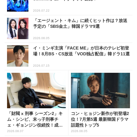
2026.07.22
「エージェント・キム」に続くヒット作は？放送
予定の「SBS金土」韓国ドラマ9選
2026.08.05
イ・ミンギ主演「FACE ME」が日本のテレビ初登
場！8月BS・CS放送「VOD独占配信」韓ドラ11選
2026.07.15
「財閥 x 刑事 シーズン2」キ
コン・ヒョジン新作が初登場2
ム・シンビ、末っ子刑事チ
位！7月第5週 最新韓国ドラマ
ェ・ギョンジン役続投！成長
話題性トップ5
した姿に注目
2026.08.07
2026.08.05