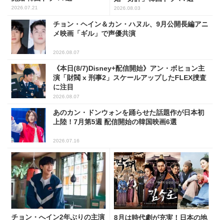
2026.07.21
2026.08.03
チョン・ヘイン＆カン・ハヌル、9月公開長編アニ
メ映画「ギル」で声優共演
2026.08.07
《本日(8/7)Disney+配信開始》アン・ボヒョン主
演「財閥 x 刑事2」スケールアップしたFLEX捜査
に注目
2026.08.07
あのカン・ドンウォンを踊らせた話題作が日本初
上陸！7月第5週 配信開始の韓国映画6選
2026.07.16
チョン・へイン2年ぶりの主演
8月は時代劇が充実！日本の地