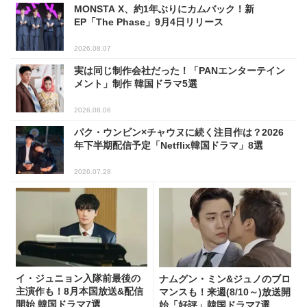
MONSTA X、約1年ぶりにカムバック！新
EP「The Phase」9月4日リリース
2026.08.07
実は同じ制作会社だった！「PANエンターテイン
メント」制作 韓国ドラマ5選
2026.08.06
パク・ウンビン×チャウヌに続く注目作は？2026
年下半期配信予定「Netflix韓国ドラマ」8選
2026.07.28
イ・ジュニョン入隊前最後の
ナムグン・ミン&ジュノのブロ
主演作も！8月本国放送&配信
マンスも！来週(8/10～)放送開
開始 韓国ドラマ7選
始「好評」韓国ドラマ7選