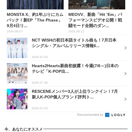
MONSTA X、約1年ぶりにカム
MEOVV、新曲「Hit ’Em」パ
バック！新EP「The Phase」
フォーマンスビデオ公開！戦
9月4日リ...
闘モード全開のダン...
2026.08.07
2026.06.12
NCT WISHの初日本語タイトル曲も！7月日本
シングル・アルバムリリース情報6...
2026.07.03
Hearts2Hearts新曲初披露！今週(7/6～)日本の
テレビ「K-POP出...
2026.07.06
RESCENEメンバー3人が上位ランクイン！7月
新人K-POP個人ブランド評判ト...
2026.07.03
Recommended by
今、あなたにオススメ