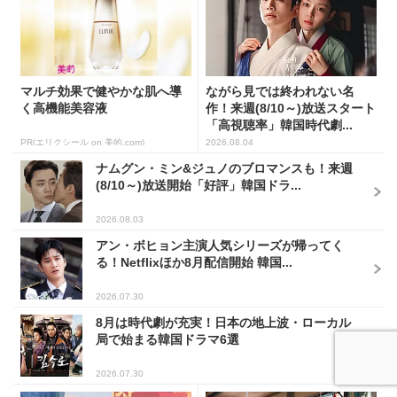
マルチ効果で健やかな肌へ導
ながら見では終われない名
く高機能美容液
作！来週(8/10～)放送スタート
「高視聴率」韓国時代劇...
PR(エリクシール on 美的.com)
2026.08.04
ナムグン・ミン&ジュノのブロマンスも！来週
(8/10～)放送開始「好評」韓国ドラ...
2026.08.03
アン・ボヒョン主演人気シリーズが帰ってく
る！Netflixほか8月配信開始 韓国...
2026.07.30
8月は時代劇が充実！日本の地上波・ローカル
局で始まる韓国ドラマ6選
2026.07.30