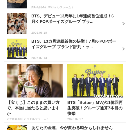
PR(合同会社デジタルファーム )
BTS、デビュー13周年に1年連続首位達成！6
月K-POPボーイズグループ ブラ...
2026.06.15
BTS、13カ月連続首位の快挙！7月K-POPボー
イズグループ ブランド評判トッ...
2026.07.13
【宝くじ】このままの買い方
BTS「Butter」MVが11億回再
で、本当に当たると思います
生突破！グループ通算7本目の
か
快挙
PR(合同会社デジタルファーム )
2026.07.27
あなたの金運、今が変わる時かもしれません