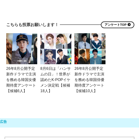
こちらも投票お願いします！
アンケートTOP
26年8月公開予定
8月6日は「ハンサ
26年8月公開予定
新作ドラマで主演
ムの日」！世界が
新作ドラマで主演
を務める韓国女優
認めたK-POPイケ
を務める韓国俳優
期待度アンケート
メン決定戦【候補
期待度アンケート
【候補6人】
18人】
【候補10人】