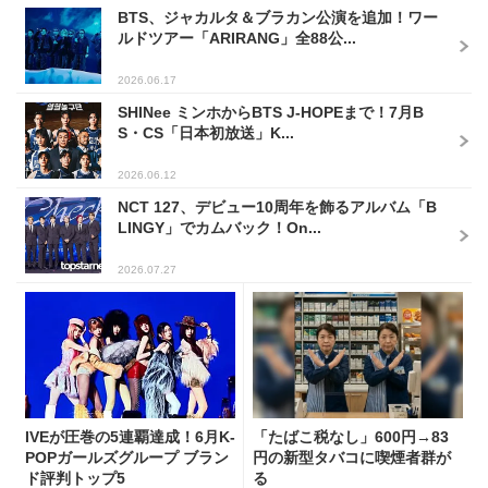
BTS、ジャカルタ＆ブラカン公演を追加！ワー
ルドツアー「ARIRANG」全88公...
2026.06.17
SHINee ミンホからBTS J-HOPEまで！7月B
S・CS「日本初放送」K...
2026.06.12
NCT 127、デビュー10周年を飾るアルバム「B
LINGY」でカムバック！On...
2026.07.27
IVEが圧巻の5連覇達成！6月K-
「たばこ税なし」600円→83
POPガールズグループ ブラン
円の新型タバコに喫煙者群が
ド評判トップ5
る