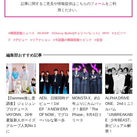
記事に関するご意見や情報提供はこちらの
フォーム
をご利
用ください。
韓国芸能ニュース
K-POP
Cherry Bullet(チェリーバレット)
P/V
エピソー
ド
デビュー
リアクション
今話題の韓国芸能トピック
近況
編集部おすすめ記事
【Danmee推し度
AEN、日韓同時デ
MONSTA X、約1
ALPHA DRIVE
調査】ジェジュン
ビュー！1st
年ぶりにカムバッ
ONE、2ndミニア
プロデュース
EP「A NEW ERA
ク！新EP「The
ルバム
VAYONN、26年
OF NOW」でグロ
Phase」9月4日リ
「UNBREAKABL
夏版新人ボーイズ
ーバルな第一歩
リース
E : 少年BEAST」
グループ人気No.1
新ビジュアル解
に
禁！