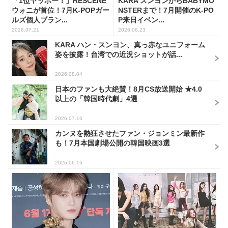
「1位ヤッホー！」RESCENE
KARA スンヨンからBABYMO
ウォニが首位！7月K-POPガー
NSTERまで！7月開催のK-PO
ルズ個人ブラン...
P来日イベン...
2026.07.21
2026.06.23
KARA ハン・スンヨン、真っ赤なユニフォーム
姿を披露！台湾での近況ショットが話...
2026.08.04
日本のファンも大絶賛！8月CS放送開始 ★4.0
以上の「韓国時代劇」4選
2026.07.16
カンヌを熱狂させたファン・ジョンミン最新作
も！7月本国劇場公開の韓国映画3選
2026.06.16