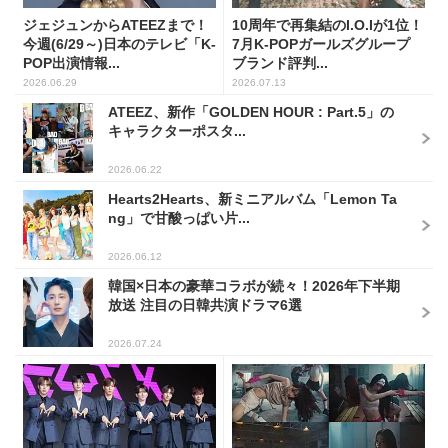
ジェジュンからATEEZまで！
10周年で再集結のI.O.Iが1位！
今週(6/29～)日本のテレビ「K-
7月K-POPガールズグループ
POP出演情報...
ブランド評判...
2026.06.29
2026.07.13
ATEEZ、新作「GOLDEN HOUR : Part.5」の
キャラクターポスタ...
2026.06.22
Hearts2Hearts、新ミニアルバム「Lemon Ta
ng」で甘酸っぱい片...
2026.06.12
韓国×日本の豪華コラボが続々！2026年下半期
放送 注目の日韓共演ドラマ6選
2026.07.24