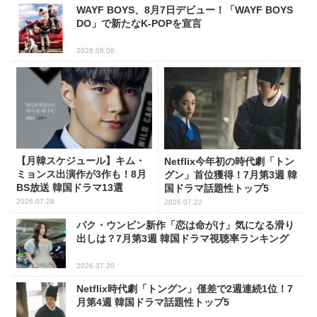
WAYF BOYS、8月7日デビュー！「WAYF BOYS
DO」で新たなK-POPを宣言
2026.08.06
【月韓スケジュール】キム・
Netflix今年初の時代劇「トン
ミョンス出演作が3作も！8月
グン」首位獲得！7月第3週 韓
BS放送 韓国ドラマ13選
国ドラマ話題性トップ5
2026.07.28
2026.07.22
パク・ウンビン新作「恋は命がけ」気になる滑り
出しは？7月第3週 韓国ドラマ視聴率ランキング
2026.07.20
Netflix時代劇「トングン」僅差で2週連続1位！7
月第4週 韓国ドラマ話題性トップ5