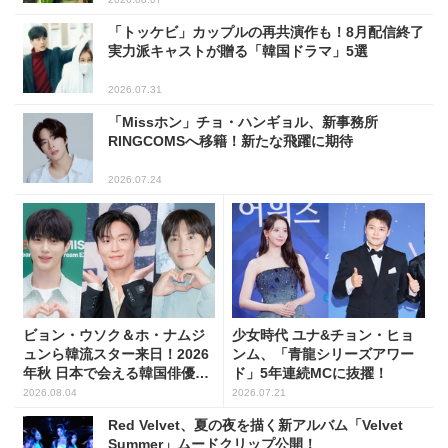
「トッケビ」カップルの再共演作も！8月配信終了
実力派キャストが贈る「韓国ドラマ」5選
2026.07.31
「Missホン」チョ・ハンギョル、新事務所
RINGCOMSへ移籍！新たな飛躍に期待
2026.07.24
ビョン・ウソク＆ホ・ナムジ
少女時代 ユナ&チョン・ヒョ
ュンら韓流スター来日！2026
ンム、「青龍シリーズアワー
年秋 日本で会える韓国俳優10
ド」5年連続MCに抜擢！
人
2026.08.04
2026.07.21
Red Velvet、夏の夜を描く新アルバム「Velvet
Summer」ムードクリップ公開！