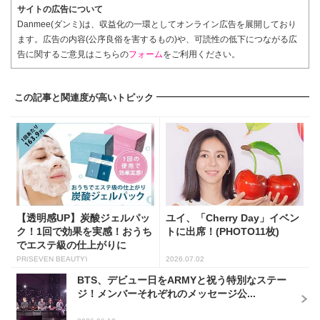
サイトの広告について
Danmee(ダンミ)は、収益化の一環としてオンライン広告を展開しており
ます。広告の内容(公序良俗を害するもの)や、可読性の低下につながる広
告に関するご意見はこちらの
フォーム
をご利用ください。
この記事と関連度が高いトピック
【透明感UP】炭酸ジェルパッ
ユイ、「Cherry Day」イベン
ク！1回で効果を実感！おうち
トに出席！(PHOTO11枚)
でエステ級の仕上がりに
PR(SEVEN BEAUTY)
2026.07.02
BTS、デビュー日をARMYと祝う特別なステー
ジ！メンバーそれぞれのメッセージ公...