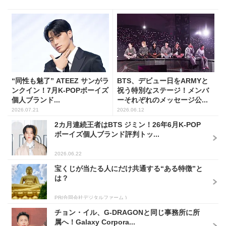
“同性も魅了” ATEEZ サンがラ
BTS、デビュー日をARMYと
ンクイン！7月K-POPボーイズ
祝う特別なステージ！メンバ
個人ブランド...
ーそれぞれのメッセージ公...
2026.07.21
2026.06.12
2カ月連続王者はBTS ジミン！26年6月K-POP
ボーイズ個人ブランド評判トッ...
2026.06.22
宝くじが当たる人にだけ共通する“ある特徴”と
は？
PR(合同会社デジタルファーム )
チョン・イル、G-DRAGONと同じ事務所に所
属へ！Galaxy Corpora...