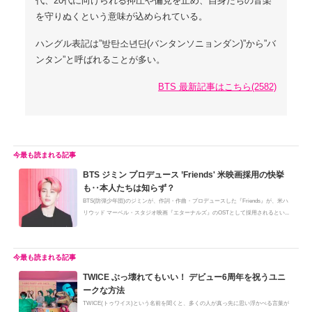
代、20代に向けられる抑圧や偏見を止め、自身たちの音楽
を守りぬくという意味が込められている。
ハングル表記は”방탄소년단(バンタンソニョンダン)”から”バ
ンタン”と呼ばれることが多い。
BTS 最新記事はこちら(2582)
BTS ジミン プロデュース ’Friends' 米映画採用の快挙
も‥本人たちは知らず？
BTS(防弾少年団)のジミンが、作詞・作曲・プロデュースした『Friends』が、米ハ
リウッド マーベル・スタジオ映画『エターナルズ』のOSTとして採用されるとい...
TWICE ぶっ壊れてもいい！ デビュー6周年を祝うユニ
ークな方法
TWICE(トゥワイス)という名前を聞くと、多くの人が真っ先に思い浮かべる言葉が