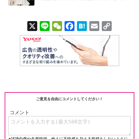
工...
X
Li
W
F
H
E
C
n
e
a
at
m
o
e
C
c
e
ail
p
h
e
n
y
at
b
a
Li
o
n
o
k
k
ご意見を自由にコメントしてください！