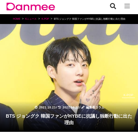
HOME
Kニュース
K-POP
BTS ジョングク 韓国ファンがHYBEに抗議し独断行動に出た理由
K-POP
2021.10.21
/
2021.10.22
/
編集長コラム
BTS ジョングク 韓国ファンがHYBEに抗議し独断行動に出た
理由