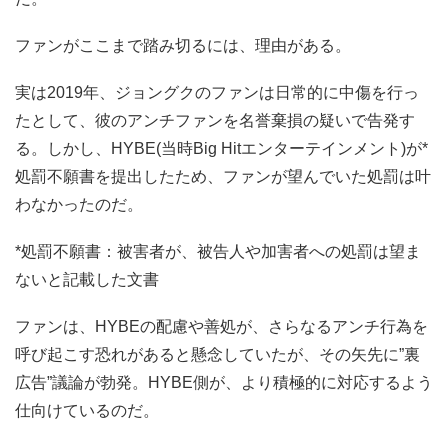
ファンがここまで踏み切るには、理由がある。
実は2019年、ジョングクのファンは日常的に中傷を行っ
たとして、彼のアンチファンを名誉棄損の疑いで告発す
る。しかし、HYBE(当時Big Hitエンターテインメント)が*
処罰不願書を提出したため、ファンが望んでいた処罰は叶
わなかったのだ。
*処罰不願書：被害者が、被告人や加害者への処罰は望ま
ないと記載した文書
ファンは、HYBEの配慮や善処が、さらなるアンチ行為を
呼び起こす恐れがあると懸念していたが、その矢先に”裏
広告”議論が勃発。HYBE側が、より積極的に対応するよう
仕向けているのだ。