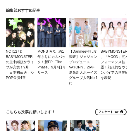
編集部おすすめ記事
NCT127＆
MONSTA X、約1
【Danmee推し度
BABYMONSTER
BABYMONSTER
年ぶりにカムバッ
調査】ジェジュン
、「MOON」初パ
の生中継ほかライ
ク！新EP「The
プロデュース
フォーマンス披
ブが充実！9月
Phase」9月4日リ
VAYONN、26年
露！幻想的なヴァ
「日本初放送」K-
リース
夏版新人ボーイズ
ンパイアの世界観
POP公演4選
グループ人気No.1
を表現
に
こちらも投票お願いします！
アンケートTOP