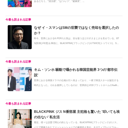
あるだろう。"清涼感"、"はつらつ"、"健康美"、...
なぜ イ・スマンはSMの世襲ではなく売却を選択したの
か？
昨今、世界におけるK-POPの人気は、目を疑うほどのすさまじさを見せている。BT
S(防弾少年団)を筆頭に、BLACKPINK(ブラックピンク)やTWICE(トゥワイス)、SEV
EN...
キム・ソンホ 騒動で囁かれる韓国芸能界 3つの'都市伝
説'
世界における韓国ドラマの位相が日々高まっており、一夜で韓流スターが誕生する
時代となった。それを後押ししているのが、世界的なVODプラットホームのNetfli...
BLACKPINK ジス N番部屋 主犯格も驚いた '叩いても埃
の出ない' 私生活
最近、様々な話題で関心の的となっている、BLACKPINK(ブラックピンク)のジス。
パリで開催されたファッションショーでの爆発的人気や、ネガティブなバイラル