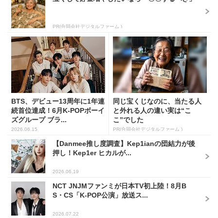
PR(合同会社デジタルファーム )
BTS、デビュー13周年に1年連
同じ宝くじなのに、当たる人
続首位達成！6月K-POPボーイ
と外れる人の違い実は“こ
ズグループ ブラ...
こ”でした
2026.06.15
PR(合同会社デジタルファーム )
【Danmee推し度調査】Kep1ianの団結力が後
押し！Kep1er ヒカルが...
2026.06.19
NCT JNJMファンミが日本TV初上陸！8月B
S・CS「K-POP公演」放送ス...
2026.07.22