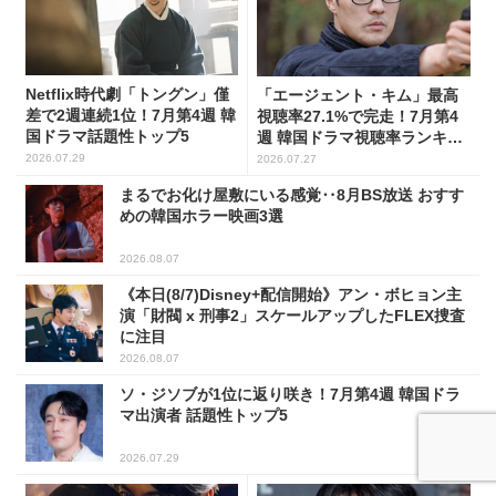
Netflix時代劇「トングン」僅
「エージェント・キム」最高
差で2週連続1位！7月第4週 韓
視聴率27.1%で完走！7月第4
国ドラマ話題性トップ5
週 韓国ドラマ視聴率ランキン
グ
2026.07.29
2026.07.27
まるでお化け屋敷にいる感覚‥8月BS放送 おすす
めの韓国ホラー映画3選
2026.08.07
《本日(8/7)Disney+配信開始》アン・ボヒョン主
演「財閥 x 刑事2」スケールアップしたFLEX捜査
に注目
2026.08.07
ソ・ジソブが1位に返り咲き！7月第4週 韓国ドラ
マ出演者 話題性トップ5
2026.07.29