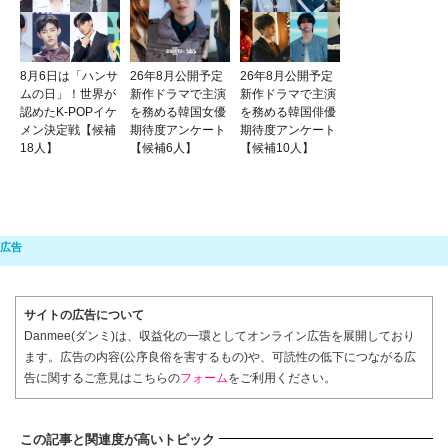
8月6日は「ハンサ
26年8月公開予定
26年8月公開予定
ムの日」！世界が
新作ドラマで主演
新作ドラマで主演
認めたK-POPイケ
を務める韓国女優
を務める韓国俳優
メン決定戦【候補
期待度アンケート
期待度アンケート
18人】
【候補6人】
【候補10人】
サイトの広告について
Danmee(ダンミ)は、収益化の一環としてオンライン広告を展開しており
ます。広告の内容(公序良俗を害するもの)や、可読性の低下につながる広
告に関するご意見はこちらの
フォーム
をご利用ください。
この記事と関連度が高いトピック