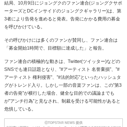
結局、10月9日にジョングクのファン連合(ジョングクサポ
ーターズとDCインサイドのジョングクギャラリー)は、第
3者により告発を進めると発表。告発にかかる費用の募金
を呼びかけている。
その呼びかけには多くのファンが賛同し、ファン連合は
「募金開始1時間で、目標額に達成した」と報告。
ファン連合の積極的な動きは、Twitter(ツイッター)などの
SNSでも連日話題となり、”#アーティスト 名誉棄損”、”#
アーティスト 権利侵害”、”#法的対応”といったハッシュタ
グがトレンド入り。しかし一部の音楽ファンは、この”第3
者の告発”が横行した場合、健全な目的での議論までも
が”アンチ行為”と見なされ、制裁を受ける可能性があると
危惧している。
ⓒTOPSTAR NEWS 提供