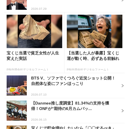
2026.07.29
宝くじ当選で貧乏女性が人生
【当選した人が暴露】宝くじ
変えた実話
運が動く時、必ずある前触れ
PR(合同会社デジタルファーム )
PR(合同会社デジタルファーム )
BTS V、ソファでくつろぐ近況ショット公開！
自然体な姿にファンほっこり
2026.07.10
【Danmee推し度調査】81.34%の支持を獲
得！ONFが“期待の6月カムバッ...
2026.06.15
宝くじで貯金増やしたいなら「〇〇するべき」