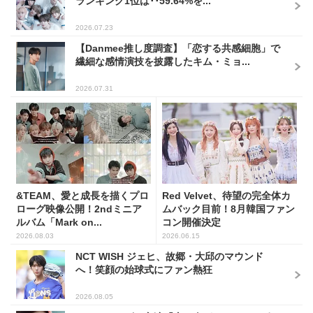
ランキング1位は･･59.64%を...
2026.07.23
【Danmee推し度調査】「恋する共感細胞」で
繊細な感情演技を披露したキム・ミョ...
2026.07.31
&TEAM、愛と成長を描くプロ
Red Velvet、待望の完全体カ
ローグ映像公開！2ndミニア
ムバック目前！8月韓国ファン
ルバム「Mark on...
コン開催決定
2026.08.03
2026.06.15
NCT WISH ジェヒ、故郷・大邱のマウンド
へ！笑顔の始球式にファン熱狂
2026.08.05