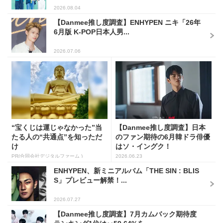
2026.08.04
【Danmee推し度調査】ENHYPEN ニキ「26年
6月版 K-POP日本人男...
2026.07.06
“宝くじは運じゃなかった”当
【Danmee推し度調査】日本
たる人の“共通点”を知っただ
のファン期待の6月韓ドラ俳優
け
はソ・イングク！
PR(合同会社デジタルファーム )
2026.06.23
ENHYPEN、新ミニアルバム「THE SIN : BLIS
S」プレビュー解禁！...
2026.07.27
【Danmee推し度調査】7月カムバック期待度