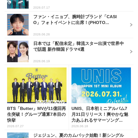
2026.07.17
ファン・イニョプ、腕時計ブランド「CASI
O」フォトイベントに出席！(PHOTO...
2026.06.26
日本では「配信未定」韓流スター出演で世界中
で話題 新作韓国ドラマ4選
2026.06.19
BTS「Butter」MVが11億回再
UNIS、日本初ミニアルバム7
生突破！グループ通算7本目の
月31日リリース！爽やかな魅
快挙
力あふれるサマーソング...
2026.07.27
2026.06.18
ジェジュン、夏のカムバック始動！新シングル