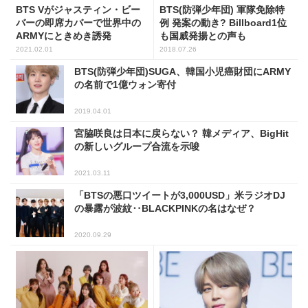
BTS Vがジャスティン・ビー
BTS(防弾少年団) 軍隊免除特
バーの即席カバーで世界中の
例 発案の動き? Billboard1位
ARMYにときめき誘発
も国威発揚との声も
2021.02.01
2018.07.26
BTS(防弾少年団)SUGA、韓国小児癌財団にARMY
の名前で1億ウォン寄付
2019.04.01
宮脇咲良は日本に戻らない？ 韓メディア、BigHit
の新しいグループ合流を示唆
2021.03.11
「BTSの悪口ツイートが3,000USD」米ラジオDJ
の暴露が波紋‥BLACKPINKの名はなぜ？
2020.09.29