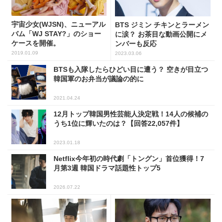
宇宙少女(WJSN)、ニューアル
BTS ジミン チキンとラーメン
バム「WJ STAY?」のショー
に涙？ お茶目な動画公開にメ
ケースを開催。
ンバーも反応
2019.01.09
2023.03.06
BTSも入隊したらひどい目に遭う？ 空きが目立つ
韓国軍のお弁当が議論の的に
2021.04.24
12月トップ韓国男性芸能人決定戦！14人の候補の
うち1位に輝いたのは？【回答22,057件】
2023.01.18
Netflix今年初の時代劇「トングン」首位獲得！7
月第3週 韓国ドラマ話題性トップ5
2026.07.22