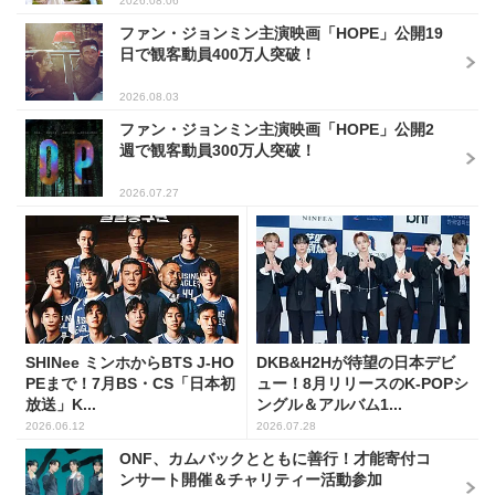
2026.08.06
ファン・ジョンミン主演映画「HOPE」公開19
日で観客動員400万人突破！
2026.08.03
ファン・ジョンミン主演映画「HOPE」公開2
週で観客動員300万人突破！
2026.07.27
SHINee ミンホからBTS J-HO
DKB&H2Hが待望の日本デビ
PEまで！7月BS・CS「日本初
ュー！8月リリースのK-POPシ
放送」K...
ングル＆アルバム1...
2026.06.12
2026.07.28
ONF、カムバックとともに善行！才能寄付コ
ンサート開催＆チャリティー活動参加