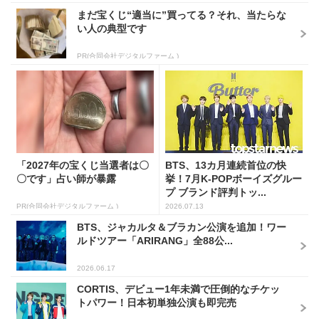
まだ宝くじ“適当に”買ってる？それ、当たらな
い人の典型です
PR(合同会社デジタルファーム )
「2027年の宝くじ当選者は〇
BTS、13カ月連続首位の快
〇です」占い師が暴露
挙！7月K-POPボーイズグルー
プ ブランド評判トッ...
PR(合同会社デジタルファーム )
2026.07.13
BTS、ジャカルタ＆ブラカン公演を追加！ワー
ルドツアー「ARIRANG」全88公...
2026.06.17
CORTIS、デビュー1年未満で圧倒的なチケッ
トパワー！日本初単独公演も即完売