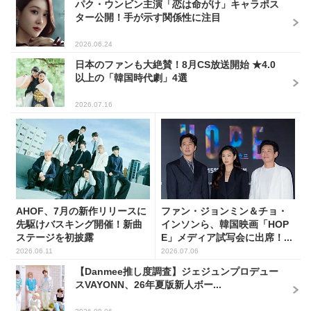
パク・ウンビン主演「恋は命がけ」キャラポス
ター公開！手が示す関係性に注目
2026.06.24
日本のファンも大絶賛！8月CS放送開始 ★4.0
以上の「韓国時代劇」4選
2026.07.16
AHOF、7月の新作リリースに
ファン・ジョンミン＆チョ・
先駆けバスキング開催！新曲
インソンら、韓国映画「HOP
ステージを初披露
E」メディア試写会に出席！...
2026.06.11
2026.07.06
【Danmee推し度調査】ジェジュンプロデュー
スVAYONN、26年夏版新人ボー...