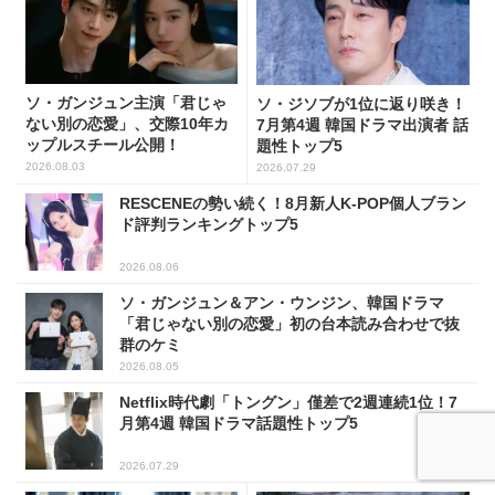
ソ・ガンジュン主演「君じゃ
ソ・ジソブが1位に返り咲き！
ない別の恋愛」、交際10年カ
7月第4週 韓国ドラマ出演者 話
ップルスチール公開！
題性トップ5
2026.08.03
2026.07.29
RESCENEの勢い続く！8月新人K-POP個人ブラン
ド評判ランキングトップ5
2026.08.06
ソ・ガンジュン＆アン・ウンジン、韓国ドラマ
「君じゃない別の恋愛」初の台本読み合わせで抜
群のケミ
2026.08.05
Netflix時代劇「トングン」僅差で2週連続1位！7
月第4週 韓国ドラマ話題性トップ5
2026.07.29