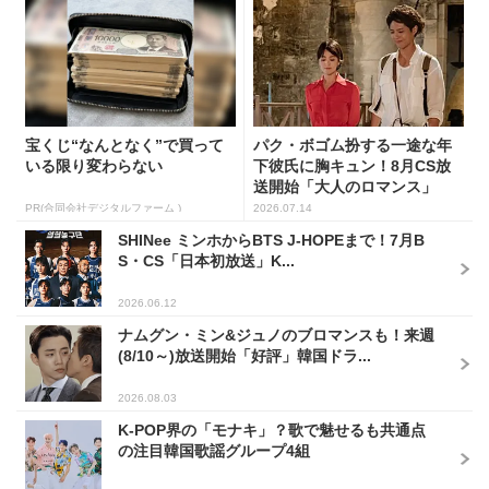
宝くじ“なんとなく”で買って
パク・ボゴム扮する一途な年
いる限り変わらない
下彼氏に胸キュン！8月CS放
送開始「大人のロマンス」
韓...
PR(合同会社デジタルファーム )
2026.07.14
SHINee ミンホからBTS J-HOPEまで！7月B
S・CS「日本初放送」K...
2026.06.12
ナムグン・ミン&ジュノのブロマンスも！来週
(8/10～)放送開始「好評」韓国ドラ...
2026.08.03
K-POP界の「モナキ」？歌で魅せるも共通点
の注目韓国歌謡グループ4組