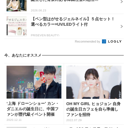
2026.06.23
【ペン型はがせるジェルネイル】５点セット！
選べるカラー×UV/LEDライト付
PR(SEVEN BEAUTY)
Recommended by
今、あなたにオススメ
‘上海 ドローンショー’ カン・
OH MY GIRL ヒョジョン 自身
ダニエルの誕生日に、中国フ
の誕生日カフェを自ら準備し
ァンが歴代級イベント開催
ファンを招待
2020.12.11
2022.07.29