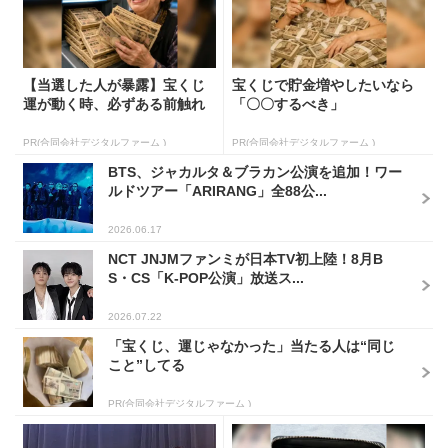
【当選した人が暴露】宝くじ
宝くじで貯金増やしたいなら
運が動く時、必ずある前触れ
「〇〇するべき」
PR(合同会社デジタルファーム )
PR(合同会社デジタルファーム )
BTS、ジャカルタ＆ブラカン公演を追加！ワー
ルドツアー「ARIRANG」全88公...
2026.06.17
NCT JNJMファンミが日本TV初上陸！8月B
S・CS「K-POP公演」放送ス...
2026.07.22
「宝くじ、運じゃなかった」当たる人は“同じ
こと”してる
PR(合同会社デジタルファーム )