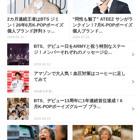
2カ月連続王者はBTS ジミ
“同性も魅了” ATEEZ サンがラ
ン！26年6月K-POPボーイズ
ンクイン！7月K-POPボーイズ
個人ブランド評判トッ...
個人ブランド...
2026.06.22
2026.07.21
BTS、デビュー日をARMYと祝う特別なステー
ジ！メンバーそれぞれのメッセージ公...
2026.06.12
アマゾンで大人気！血圧対策はコーヒーに足し
てみて
PR(森永乳業)
BTS、デビュー13周年に1年連続首位達成！6
月K-POPボーイズグループ ブラ...
2026.06.15