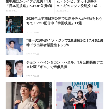
生中継ほかライブが充実！9月
ム・シンビ、末っ子刑事チ
「日本初放送」K-POP公演4選
ェ・ギョンジン役続投！成長
した姿に注目
2026.08.07
2026.08.07
2026年上半期日本公開で話題を呼んだ作品をおう
ちで！VOD配信中「韓国映画」11選
2026.08.07
“唯一の10%超” ソ・ジソブ2週連続1位！7月第1週
韓ドラ出演者話題性トップ5
2026.07.08
チョン・ヘイン＆カン・ハヌル、9月公開長編アニ
メ映画「ギル」で声優共演
2026.08.07