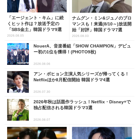
「エージェント・キム」に続
ナムグン・ミン&ジュノのブロ
くヒット作は？放送予定の
マンスも！来週(8/10～)放送開
「SBS金土」韓国ドラマ9選
始「好評」韓国ドラマ7選
2026.08.05
2026.08.03
NouerA、音楽番組「SHOW CHAMPION」デビュ
ー初の1位を獲得！(PHOTO9枚)
2026.08.06
アン・ボヒョン主演人気シリーズが帰ってくる！
Netflixほか8月配信開始 韓国ドラマ4選
2026.07.30
2026年秋は話題作ラッシュ！Netflix・Disney+で
独占配信される韓国ドラマ3選
2026.08.07