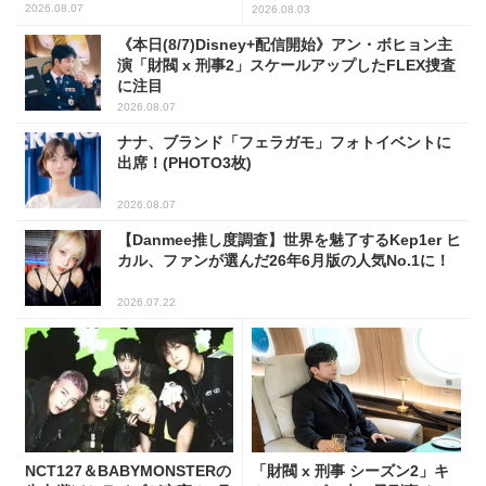
予告映像解禁！
2026.08.07
2026.08.03
《本日(8/7)Disney+配信開始》アン・ボヒョン主
演「財閥 x 刑事2」スケールアップしたFLEX捜査
に注目
2026.08.07
ナナ、ブランド「フェラガモ」フォトイベントに
出席！(PHOTO3枚)
2026.08.07
【Danmee推し度調査】世界を魅了するKep1er ヒ
カル、ファンが選んだ26年6月版の人気No.1に！
2026.07.22
NCT127＆BABYMONSTERの
「財閥 x 刑事 シーズン2」キ