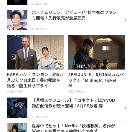
2026.07.01
ホ・ナムジュン、デビュー7年目で初のファン
ミ開催！先行販売が全席完売
2026.07.24
KARA ハン・スンヨン、約5カ
2PM JUN. K、6月15日カムバ
月ぶりソロ来日！美の秘訣を
ック！「Midnight Ticket」
語る･･誕生日サプライ...
M...
2026.07.07
2026.06.11
【月韓スケジュール】「コネクト」ほかVOD
独占配信作が続々登場！8月CS放送 韓...
2026.07.23
世界中でヒット！Netflix「鉄槌教師」名作が
誕生した背景にある韓国社会の息苦...