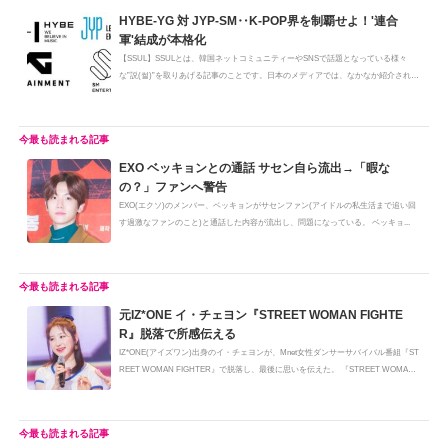
HYBE-YG 対 JYP-SM‥K-POP界を制覇せよ！'連合
軍'結成が本格化
【SSUL】SSULとは、韓国ネットコミュニティーやSNSで話題となっている様々
な”説(썰)”を取りあげる記事のことです。日本のメディアでは、なかなか紹介されな
い...
EXO ベッキョンとの通話 サセン自ら流出→「暇な
の？」ファンへ警告
EXO(エクソ)のメンバー、ベッキョンがサセンファン(アイドルの私生活まで追い回
す過激なファンのこと)と通話した内容が流出し、問題になっている。 ベッキョ...
元IZ*ONE イ・チェヨン『STREET WOMAN FIGHTE
R』脱落で所感伝える
IZ*ONE(アイズワン)出身のイ・チェヨンが、Mnet女性ダンサーサバイバル番組『ST
REET WOMAN FIGHTER』で脱落し、最後に思いを伝えた。 『STREET WOMAN
FIGHTER...