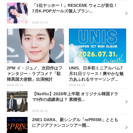
「1位ヤッホー！」RESCENE ウォニが首位！
7月K-POPガールズ個人ブラン...
2026.07.21
2PM イ・ジュノ、次回作はフ
UNIS、日本初ミニアルバム7
ァンタジー・ラブコメ？「駐
月31日リリース！爽やかな魅
韓異国大使館」出演検討
力あふれるサマーソング...
2026.06.12
2026.06.18
【Netflix】2026年上半期 オリジナル韓国ドラ
マ5作の成績表は？ 累積視...
2026.06.11
2NE1 DARA、新シングル「rePRISM」ととも
にアジアファンコンツアー開...