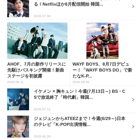
る！Netflixほか8月配信開始 韓国...
2026.07.30
AHOF、7月の新作リリースに
WAYF BOYS、8月7日デビュ
先駆けバスキング開催！新曲
ー！「WAYF BOYS DO」で新
ステージを初披露
たなK-P...
2026.06.11
2026.08.06
イケメン × 胸キュン！今週(7月13日～) BS・C
Sで放送終了「時代劇」韓国...
2026.07.13
ジェジュンからATEEZまで！今週(6/29～)日本
のテレビ「K-POP出演情報...
2026.06.29