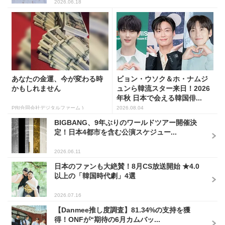
2026.06.18
あなたの金運、今が変わる時
ビョン・ウソク＆ホ・ナムジ
かもしれません
ュンら韓流スター来日！2026
年秋 日本で会える韓国俳...
PR(合同会社デジタルファーム )
2026.08.04
BIGBANG、9年ぶりのワールドツアー開催決
定！日本4都市を含む公演スケジュー...
2026.06.11
日本のファンも大絶賛！8月CS放送開始 ★4.0
以上の「韓国時代劇」4選
2026.07.16
【Danmee推し度調査】81.34%の支持を獲
得！ONFが“期待の6月カムバッ...