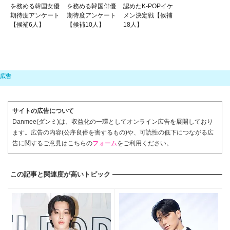
を務める韓国女優
を務める韓国俳優
認めたK-POPイケ
期待度アンケート
期待度アンケート
メン決定戦【候補
【候補6人】
【候補10人】
18人】
サイトの広告について
Danmee(ダンミ)は、収益化の一環としてオンライン広告を展開しており
ます。広告の内容(公序良俗を害するもの)や、可読性の低下につながる広
告に関するご意見はこちらの
フォーム
をご利用ください。
この記事と関連度が高いトピック