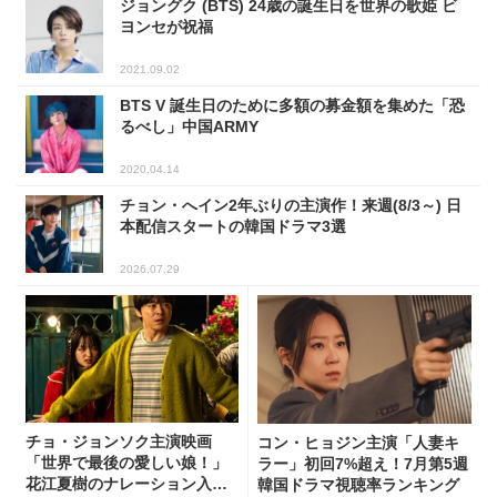
ジョングク (BTS) 24歳の誕生日を世界の歌姫 ビ
ヨンセが祝福
2021.09.02
BTS V 誕生日のために多額の募金額を集めた「恐
るべし」中国ARMY
2020.04.14
チョン・へイン2年ぶりの主演作！来週(8/3～) 日
本配信スタートの韓国ドラマ3選
2026.07.29
チョ・ジョンソク主演映画
コン・ヒョジン主演「人妻キ
「世界で最後の愛しい娘！」
ラー」初回7%超え！7月第5週
花江夏樹のナレーション入り
韓国ドラマ視聴率ランキング