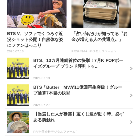
BTS V、ソファでくつろぐ近
「占い師だけが知ってる〝お
況ショット公開！自然体な姿
金が増える人の共通点〟」
にファンほっこり
2026.07.10
PR(合同会社デジタルファーム )
BTS、13カ月連続首位の快挙！7月K-POPボー
イズグループ ブランド評判トッ...
2026.07.13
BTS「Butter」MVが11億回再生突破！グルー
プ通算7本目の快挙
2026.07.27
【当選した人が暴露】宝くじ運が動く時、必ず
ある前触れ
PR(合同会社デジタルファーム )