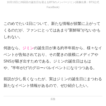
10月13日に26回目の誕生日を迎えるBTSのメンバージミン(画像出典：BTS公式
FaceBook)
このめでたい1日について、新たな情報が頻繁に上がって
くるのだが、ファンにとってはあまり”新鮮味”がないかも
しれない。
何故なら、
ジミン
の誕生日が来る約半年前から、様々なイ
ベントが告知されており、その驚きの規模にメディアや
SNSが騒ぎ出すためである。ジミンの誕生日はもは
や、”半年がけ”のグローバルイベントになりつつある。
前説が少し長くなったが、実はジミンの誕生日にまつわる
新たなイベント情報があるので、ぜひ紹介したい。