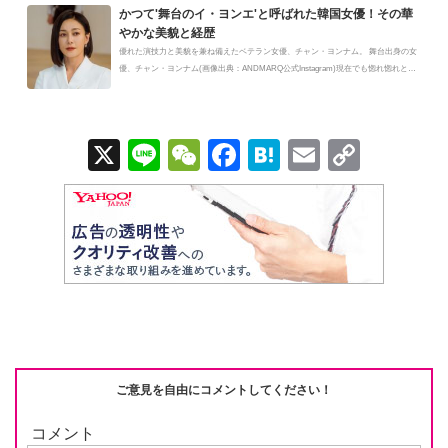
かつて'舞台のイ・ヨンエ'と呼ばれた韓国女優！その華
やかな美貌と経歴
優れた演技力と美貌を兼ね備えたベテラン女優、チャン・ヨンナム。 舞台出身の女
優、チャン・ヨンナム(画像出典：ANDMARQ公式Instagram)現在でも惚れ惚れと
す...
X
Li
W
F
H
E
C
n
e
a
at
m
o
e
C
c
e
ail
p
h
e
n
y
at
b
a
Li
o
n
o
k
k
ご意見を自由にコメントしてください！