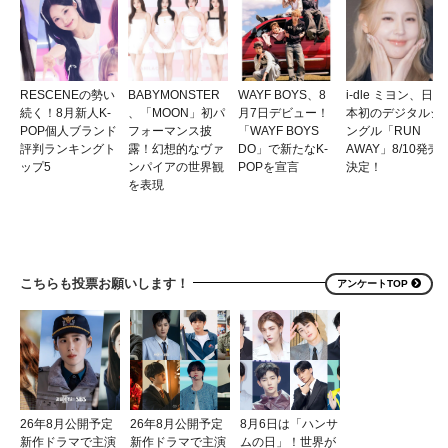
RESCENEの勢い
BABYMONSTER
WAYF BOYS、8
i-dle ミヨン、日
続く！8月新人K-
、「MOON」初パ
月7日デビュー！
本初のデジタルシ
POP個人ブランド
フォーマンス披
「WAYF BOYS
ングル「RUN
評判ランキングト
露！幻想的なヴァ
DO」で新たなK-
AWAY」8/10発売
ップ5
ンパイアの世界観
POPを宣言
決定！
を表現
こちらも投票お願いします！
アンケートTOP
26年8月公開予定
26年8月公開予定
8月6日は「ハンサ
新作ドラマで主演
新作ドラマで主演
ムの日」！世界が