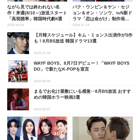
ながら見では終われない名
パク・ウンビン＆ヤン・セジ
作！来週(8/10～)放送スタート
ョン＆オン・ソンウ、tvN新ド
「高視聴率」韓国時代劇4選
ラマ「恋は命がけ」制作発表
会に出席！(PHOTO18枚)
2026.08.04
2026.07.14
【月韓スケジュール】キム・ミョンス出演作が3作
も！8月BS放送 韓国ドラマ13選
2026.07.28
WAYF BOYS、8月7日デビュー！「WAYF BOYS
DO」で新たなK-POPを宣言
2026.08.06
まるでお化け屋敷にいる感覚‥8月BS放送 おすす
めの韓国ホラー映画3選
2026.08.07