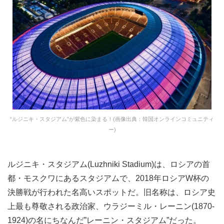
“ルジニキ・スタジアム”が紫色に染まる！(画像出典：韓国オンラインコミュニティ
ー)
ルジニキ・スタジアム(Luzhniki Stadium)は、ロシアの首
都・モスクワにあるスタジアムで、2018年ロシアW杯の
決勝戦が行われた名高いスポットだ。旧名称は、ロシア史
上最も尊敬される政治家、ウラジーミル・レーニン(1870-
1924)の名にちなんだ”レーニン・スタジアム”だった。