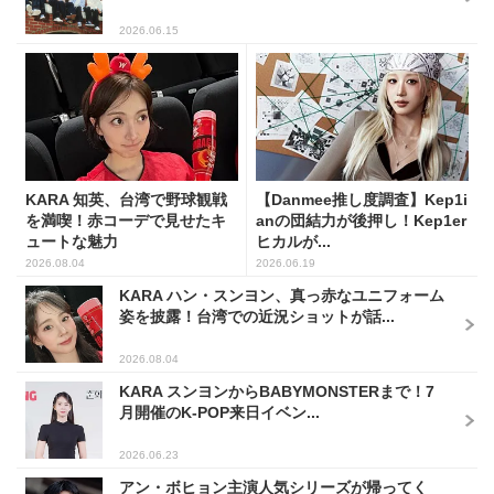
2026.06.15
KARA 知英、台湾で野球観戦
【Danmee推し度調査】Kep1i
を満喫！赤コーデで見せたキ
anの団結力が後押し！Kep1er
ュートな魅力
ヒカルが...
2026.08.04
2026.06.19
KARA ハン・スンヨン、真っ赤なユニフォーム
姿を披露！台湾での近況ショットが話...
2026.08.04
KARA スンヨンからBABYMONSTERまで！7
月開催のK-POP来日イベン...
2026.06.23
アン・ボヒョン主演人気シリーズが帰ってく