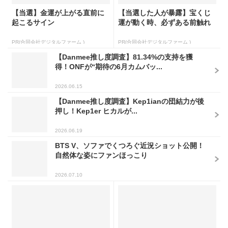
【当選】金運が上がる直前に
【当選した人が暴露】宝くじ
起こるサイン
運が動く時、必ずある前触れ
PR(合同会社デジタルファーム )
PR(合同会社デジタルファーム )
【Danmee推し度調査】81.34%の支持を獲
得！ONFが“期待の6月カムバッ...
2026.06.15
【Danmee推し度調査】Kep1ianの団結力が後
押し！Kep1er ヒカルが...
2026.06.19
BTS V、ソファでくつろぐ近況ショット公開！
自然体な姿にファンほっこり
2026.07.10