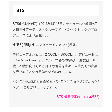
BTS
BTS(防弾少年団)は2013年6月13日にデビューした韓国の7
人組男性アーティストグループで、パン・シヒョクのプロ
デュースにより誕生した。
HYBE(旧Big Hitエンターテインメント)所属。
デビューアルバムは『2 COOL 4 SKOOL』、デビュー曲は
『No More Dream』。グループ名の”防弾少年団”には、10
代、20代に向けられる抑圧や偏見を止め、自身たちの音楽
を守りぬくという意味が込められている。
ハングル表記は”방탄소년단(バンタンソニョンダン)”から”バ
ンタン”と呼ばれることが多い。
BTS 最新記事はこちら(2582)