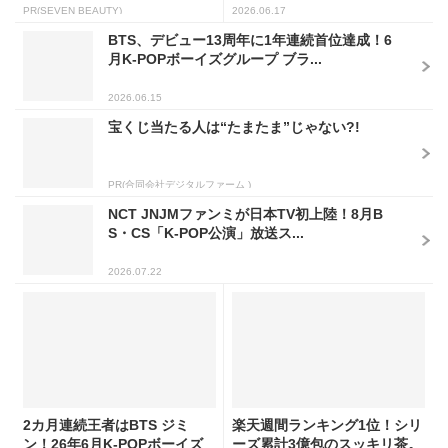
PR(SEVEN BEAUTY)
2026.06.17
BTS、デビュー13周年に1年連続首位達成！6
月K-POPボーイズグループ ブラ...
2026.06.15
宝くじ当たる人は“たまたま”じゃない?!
PR(合同会社デジタルファーム )
NCT JNJMファンミが日本TV初上陸！8月B
S・CS「K-POP公演」放送ス...
2026.07.22
2カ月連続王者はBTS ジミ
楽天週間ランキング1位！シリ
ン！26年6月K-POPボーイズ
ーズ累計3億包のスッキリ茶。