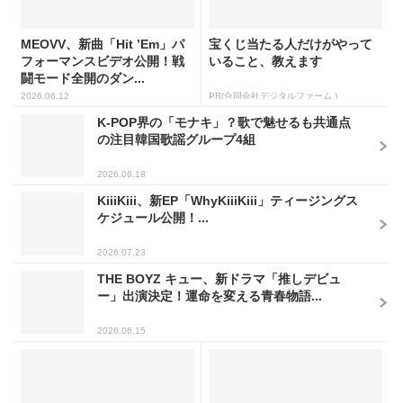
MEOVV、新曲「Hit ’Em」パ
宝くじ当たる人だけがやって
フォーマンスビデオ公開！戦
いること、教えます
闘モード全開のダン...
2026.06.12
PR(合同会社デジタルファーム )
K-POP界の「モナキ」？歌で魅せるも共通点
の注目韓国歌謡グループ4組
2026.06.18
KiiiKiii、新EP「WhyKiiiKiii」ティージングス
ケジュール公開！...
2026.07.23
THE BOYZ キュー、新ドラマ「推しデビュ
ー」出演決定！運命を変える青春物語...
2026.06.15