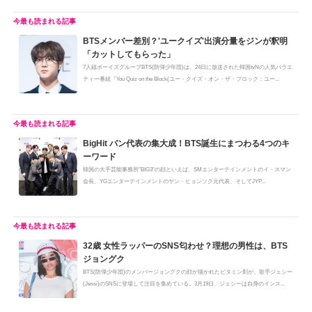
BTSメンバー差別？'ユークイズ'出演分量をジンが釈明
「カットしてもらった」
7人組ボーイズグループBTS(防弾少年団)は、24日に放送された韓国tvNの人気バラエ
ティー番組『You Quiz on the Block(ユー・クイズ・オン・ザ・ブロック：ユー...
BigHit パン代表の集大成！BTS誕生にまつわる4つのキ
ーワード
韓国の大手芸能事務所"BIG3"の顔といえば、SMエンターテインメントのイ・スマン
会長、YGエンターテインメントのヤン・ヒョンソク元代表、そしてJYP...
32歳 女性ラッパーのSNS匂わせ？理想の男性は、BTS
ジョングク
BTS(防弾少年団)のメンバージョングクの顔が描かれたビタミン剤が、歌手ジェシー
(Jessi)のSNSに登場して注目を集めている。3月19日、ジェシーは自身のインス...