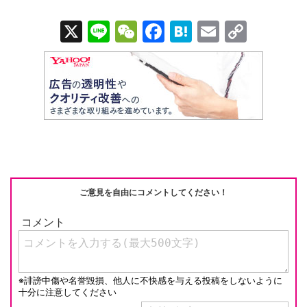
X
Li
W
F
H
E
C
n
e
a
at
m
o
e
C
c
e
ail
p
h
e
n
y
at
b
a
Li
o
n
o
k
k
ご意見を自由にコメントしてください！