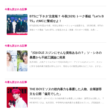
BTSに'下ネタ'注意報？ 今夜(3/29) トーク番組『Let’s B
TS』のMCに警戒せよ！
BTS(防弾少年団)が今夜、特別な単独トークショーを披露する。 3月29日夜、BTSの
単独トーク番組『Let's BTS』が放送される（画像：©スポーツ韓国、出典：...
「(G)I-DLE スジンにそんな資格あるの？」ソ・シネの
暴露から不細工議論に発展
先月19日、人気アイドルグループ(G)I-DLE(ジー・アイドゥル)のメンバー、スジン
に対する校内暴力疑惑が持ち上がり、現在もその疑惑は晴れるどころか、ますま...
THE BOYZ ソヌの校内暴力を暴露した人物、自筆謝罪
文を公開「偏見でした」
THE BOYZ(ザ・ボーイズ)ソヌの校内暴力を暴露した人物が、謝罪文を公開した。 T
HE BOYZソヌは、先月22日、中学時代の校内暴力を暴露されていた。(写真提供：
ⓒ...