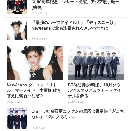
ス 90周年記念コンサート出演。アジア歌手唯一
(映像)
2018.11.06
「最強のハーフアイドル！」「ディズニー顔」
Newjeansで最も注目されるメンバーとは
2022.08.12
NewJeans ダニエル「リト
BTS(防弾少年団)、10月ソウ
ル・マーメイド」実写版 吹き
ルでスタジアムツアーファイ
替えに賛否･･なぜ？
ナルを飾る
2023.05.16
2020.03.13
Big Hit 社名変更にファンの反応は否定的「ぎこち
ない」「気に入らない」
2021.03.11