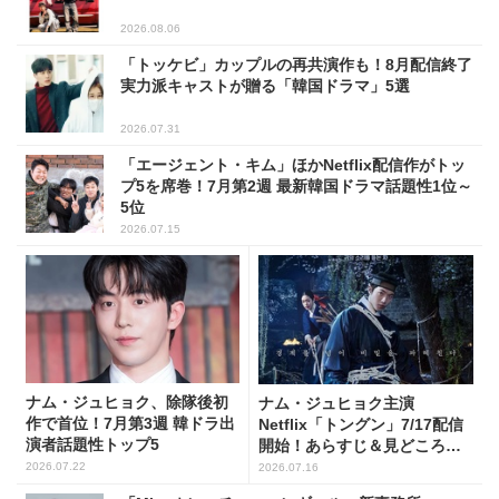
2026.08.06
「トッケビ」カップルの再共演作も！8月配信終了
実力派キャストが贈る「韓国ドラマ」5選
2026.07.31
「エージェント・キム」ほかNetflix配信作がトッ
プ5を席巻！7月第2週 最新韓国ドラマ話題性1位～
5位
2026.07.15
ナム・ジュヒョク、除隊後初
ナム・ジュヒョク主演
作で首位！7月第3週 韓ドラ出
Netflix「トングン」7/17配信
演者話題性トップ5
開始！あらすじ＆見どころを
チェック
2026.07.22
2026.07.16