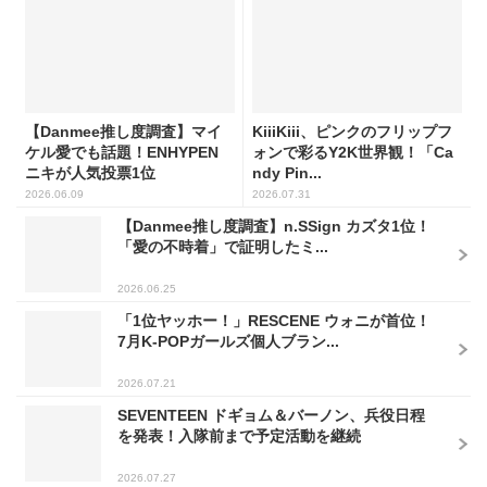
【Danmee推し度調査】マイ
KiiiKiii、ピンクのフリップフ
ケル愛でも話題！ENHYPEN
ォンで彩るY2K世界観！「Ca
ニキが人気投票1位
ndy Pin...
2026.06.09
2026.07.31
【Danmee推し度調査】n.SSign カズタ1位！
「愛の不時着」で証明したミ...
2026.06.25
「1位ヤッホー！」RESCENE ウォニが首位！
7月K-POPガールズ個人ブラン...
2026.07.21
SEVENTEEN ドギョム＆バーノン、兵役日程
を発表！入隊前まで予定活動を継続
2026.07.27