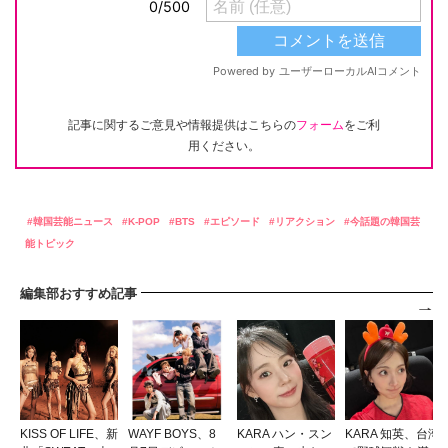
記事に関するご意見や情報提供はこちらの
フォーム
をご利
用ください。
韓国芸能ニュース
K-POP
BTS
エピソード
リアクション
今話題の韓国芸
能トピック
編集部おすすめ記事
KISS OF LIFE、新
WAYF BOYS、8
KARA ハン・スン
KARA 知英、台湾