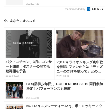
2026.07.20
Recommended by
今、あなたにオススメ
パク・ユチョン、3月にコンサ
V(BTS) ライオンキング劇中歌
ート開催！ポスター公開で活
を熱唱..ファンからは「ディズ
動再開を予告
ニーのOSTを歌って」との声
も
2019.04.02
2020.03.12
BTS(防弾少年団)、GOLDEN DISC 2019 両日参加
決定！パフォーマンスも披露
2019.04.01
NCT127(エヌシーティー127)、米・ミッキーマウ