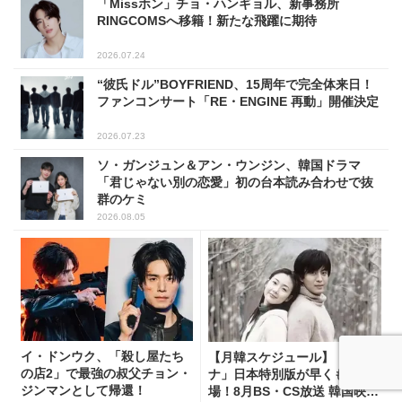
「Missホン」チョ・ハンギョル、新事務所
RINGCOMSへ移籍！新たな飛躍に期待
2026.07.24
“彼氏ドル”BOYFRIEND、15周年で完全体来日！
ファンコンサート「RE・ENGINE 再動」開催決定
2026.07.23
ソ・ガンジュン＆アン・ウンジン、韓国ドラマ
「君じゃない別の恋愛」初の台本読み合わせで抜
群のケミ
2026.08.05
イ・ドンウク、「殺し屋たち
【月韓スケジュール】「冬ソ
の店2」で最強の叔父チョン・
ナ」日本特別版が早くも登
ジンマンとして帰還！
場！8月BS・CS放送 韓国映画