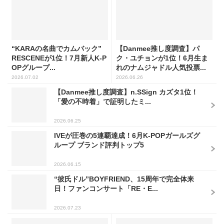
“KARAの名曲でカムバック”
【Danmee推し度調査】パ
RESCENEが1位！7月新人K-P
ク・ユチョンが1位！6月生ま
OPグループ...
れのナムジャドル人気投票...
2026.07.02
2026.06.26
【Danmee推し度調査】n.SSign カズタ1位！
「愛の不時着」で証明したミ...
2026.06.25
IVEが圧巻の5連覇達成！6月K-POPガールズグ
ループ ブランド評判トップ5
2026.06.15
“彼氏ドル”BOYFRIEND、15周年で完全体来
日！ファンコンサート「RE・E...
2026.07.23