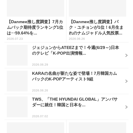
【Danmee推し度調査】7月カ
【Danmee推し度調査】パ
ムバック期待度ランキング1位
ク・ユチョンが1位！6月生ま
は･･59.64%を...
れのナムジャドル人気投票...
2026.07.23
2026.06.26
ジェジュンからATEEZまで！今週(6/29～)日本
のテレビ「K-POP出演情報...
2026.06.29
KARAの名曲が新たな姿で登場！7月韓国カム
バックのK-POPアーティスト9組
2026.06.26
TWS、「THE HYUNDAI GLOBAL」アンバサ
ダーに就任！韓国と日本を...
2026.07.02