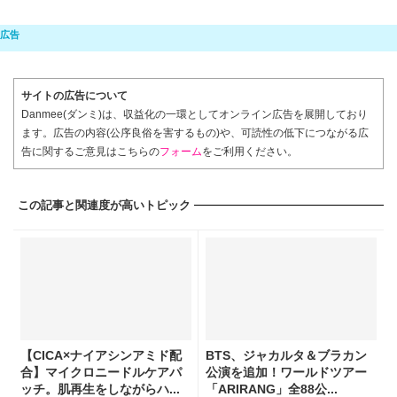
サイトの広告について
Danmee(ダンミ)は、収益化の一環としてオンライン広告を展開しており
ます。広告の内容(公序良俗を害するもの)や、可読性の低下につながる広
告に関するご意見はこちらの
フォーム
をご利用ください。
この記事と関連度が高いトピック
【CICA×ナイアシンアミド配
BTS、ジャカルタ＆ブラカン
合】マイクロニードルケアパ
公演を追加！ワールドツアー
ッチ。肌再生をしながらハ...
「ARIRANG」全88公...