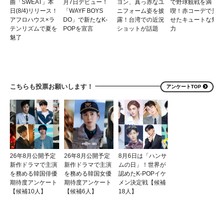
曲「SWEAT」本
月7日デビュー！
ヨン、真っ赤なユ
で野球観戦を満
日(8/4)リリース！
「WAYF BOYS
ニフォーム姿を披
喫！赤コーデで見
アフロハウス×ラ
DO」で新たなK-
露！台湾での近況
せたキュートな魅
テンリズムで夏を
POPを宣言
ショットが話題
力
魅了
こちらも投票お願いします！
アンケートTOP
26年8月公開予定
26年8月公開予定
8月6日は「ハンサ
新作ドラマで主演
新作ドラマで主演
ムの日」！世界が
を務める韓国俳優
を務める韓国女優
認めたK-POPイケ
期待度アンケート
期待度アンケート
メン決定戦【候補
【候補10人】
【候補6人】
18人】