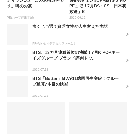
アマゾン1位「このお茶ガチで
SHINee ミンホからBTS J-HO
す」噂のお茶
PEまで！7月BS・CS「日本初
放送」K...
PR(ハーブ健康本舗)
2026.06.12
宝くじ当選で貧乏女性が人生変えた実話
PR(合同会社デジタルファーム )
BTS、13カ月連続首位の快挙！7月K-POPボー
イズグループ ブランド評判トッ...
2026.07.13
BTS「Butter」MVが11億回再生突破！グルー
プ通算7本目の快挙
2026.07.27