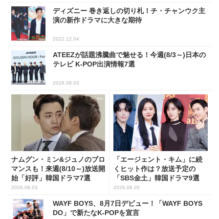
ディズニー 巻き返しの切り札！チ・チャンウク主
演の新作ドラマに大きな期待
2022.12.04
ATEEZが話題沸騰曲で魅せる！今週(8/3～)日本の
テレビ K-POP出演情報7選
2026.08.03
ナムグン・ミン&ジュノのブロ
「エージェント・キム」に続
マンスも！来週(8/10～)放送開
くヒット作は？放送予定の
始「好評」韓国ドラマ7選
「SBS金土」韓国ドラマ9選
2026.08.03
2026.08.05
WAYF BOYS、8月7日デビュー！「WAYF BOYS
DO」で新たなK-POPを宣言