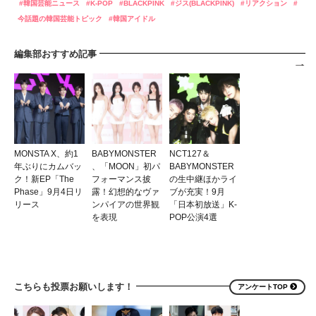
韓国芸能ニュース
K-POP
BLACKPINK
ジス(BLACKPINK)
リアクション
今話題の韓国芸能トピック
韓国アイドル
編集部おすすめ記事
MONSTA X、約1
BABYMONSTER
NCT127＆
年ぶりにカムバッ
、「MOON」初パ
BABYMONSTER
ク！新EP「The
フォーマンス披
の生中継ほかライ
Phase」9月4日リ
露！幻想的なヴァ
ブが充実！9月
リース
ンパイアの世界観
「日本初放送」K-
を表現
POP公演4選
こちらも投票お願いします！
アンケートTOP