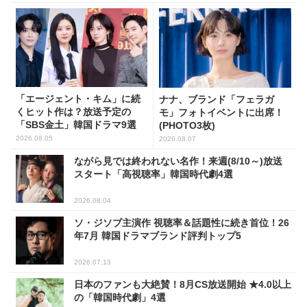
「エージェント・キム」に続
ナナ、ブランド「フェラガ
くヒット作は？放送予定の
モ」フォトイベントに出席！
「SBS金土」韓国ドラマ9選
(PHOTO3枚)
2026.08.05
2026.08.07
ながら見では終われない名作！来週(8/10～)放送
スタート「高視聴率」韓国時代劇4選
2026.08.04
ソ・ジソブ主演作 視聴率＆話題性に続き首位！26
年7月 韓国ドラマブランド評判トップ5
2026.07.13
日本のファンも大絶賛！8月CS放送開始 ★4.0以上
の「韓国時代劇」4選