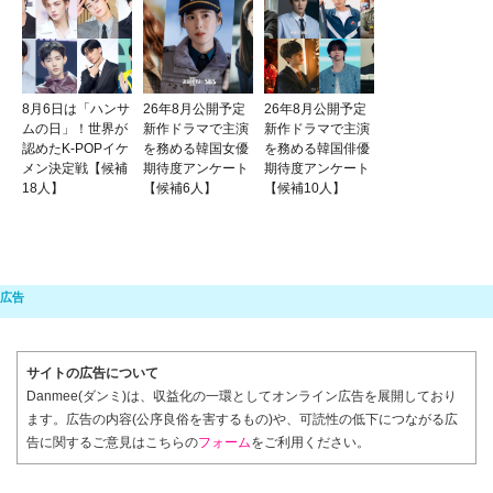
8月6日は「ハンサ
26年8月公開予定
26年8月公開予定
ムの日」！世界が
新作ドラマで主演
新作ドラマで主演
認めたK-POPイケ
を務める韓国女優
を務める韓国俳優
メン決定戦【候補
期待度アンケート
期待度アンケート
18人】
【候補6人】
【候補10人】
サイトの広告について
Danmee(ダンミ)は、収益化の一環としてオンライン広告を展開しており
ます。広告の内容(公序良俗を害するもの)や、可読性の低下につながる広
告に関するご意見はこちらの
フォーム
をご利用ください。