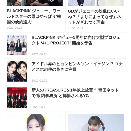
BLACKPINK ジェニー、ワー
GDがジェニーの映像にいい
ルドスターの母はやっぱり’韓
ね？「よりによってなぜ」ネ
国の倹約達人’
ットがざわつく理由
2021.09.15
2022.07.14
BLACKPINK デビュー5周年に向け大型プロジェ
クト ‘4+1 PROJECT’ 開始を予告
2021.06.15
アイドル界のヒョンビン＆ソン・イェジン!? ユナ
とスホの仲の良さに注目
2020.03.26
新人のTREASUREを1年以上放置？ 韓国ネット
で’収納事務所’と揶揄されるYG
2022.05.18