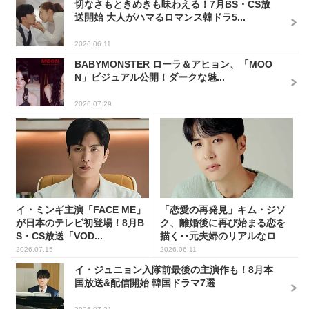
切なさもときめきも味わえる！7月BS・CS放
送開始 大人がハマるロマンス韓ドラ5...
2026.06.11
BABYMONSTER ローラ＆アヒョン、「MOO
N」ビジュアル公開！ダークな魅...
2026.07.29
イ・ミンギ主演「FACE ME」
「恋愛の再発見」キム・ジソ
が日本のテレビ初登場！8月B
ク、離婚後に再び始まる恋を
S・CS放送「VOD...
描く･･元夫婦のリアルなロ
マ...
2026.07.15
2026.06.11
イ・ジュニョン入隊前最後の主演作も！8月本
国放送&配信開始 韓国ドラマ7選