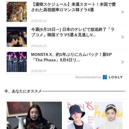
【週韓スケジュール】来週スタート！本国で愛
された高視聴率ロマンス韓ドラ4選
2026.06.12
今週(6月15日～) 日本のテレビで放送終了「ラ
ブコメ」韓国ドラマ5選＆見逃しV...
2026.06.15
MONSTA X、約1年ぶりにカムバック！新EP
「The Phase」9月4日リ...
2026.08.07
Recommended by
今、あなたにオススメ