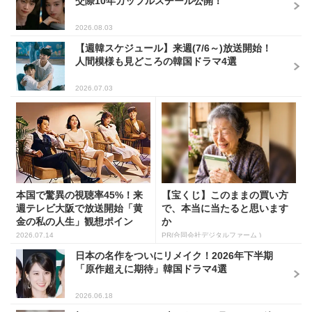
交際10年カップルスチール公開！
2026.08.03
【週韓スケジュール】来週(7/6～)放送開始！
人間模様も見どころの韓国ドラマ4選
2026.07.03
本国で驚異の視聴率45%！来
【宝くじ】このままの買い方
週テレビ大阪で放送開始「黄
で、本当に当たると思います
金の私の人生」観想ポイン
か
ト...
2026.07.14
PR(合同会社デジタルファーム )
日本の名作をついにリメイク！2026年下半期
「原作超えに期待」韓国ドラマ4選
2026.06.18