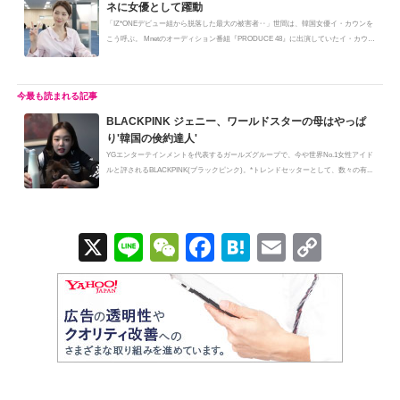
ネに女優として躍動
「IZ*ONEデビュー組から脱落した最大の被害者‥」世間は、韓国女優イ・カウンを
こう呼ぶ。 Mnetのオーディション番組『PRODUCE 48』に出演していたイ・カウン
(...
BLACKPINK ジェニー、ワールドスターの母はやっぱ
り'韓国の倹約達人'
YGエンターテインメントを代表するガールズグループで、今や世界No.1女性アイド
ルと評されるBLACKPINK(ブラックピンク)。*トレンドセッターとして、数々の有...
X
Li
W
F
H
E
C
n
e
a
at
m
o
e
C
c
e
ail
p
h
e
n
y
at
b
a
Li
o
n