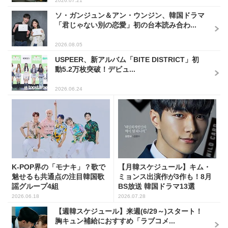
2026.07.21
ソ・ガンジュン＆アン・ウンジン、韓国ドラマ
「君じゃない別の恋愛」初の台本読み合わ...
2026.08.05
USPEER、新アルバム「BITE DISTRICT」初
動5.2万枚突破！デビュ...
2026.06.24
K-POP界の「モナキ」？歌で
【月韓スケジュール】キム・
魅せるも共通点の注目韓国歌
ミョンス出演作が3作も！8月
謡グループ4組
BS放送 韓国ドラマ13選
2026.06.18
2026.07.28
【週韓スケジュール】来週(6/29～)スタート！
胸キュン補給におすすめ「ラブコメ...