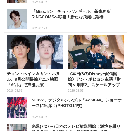
2026.08.06
「Missホン」チョ・ハンギョル、新事務所
RINGCOMSへ移籍！新たな飛躍に期待
2026.07.24
チョン・ヘイン＆カン・ハヌ
《本日(8/7)Disney+配信開
ル、9月公開長編アニメ映画
始》アン・ボヒョン主演「財
「ギル」で声優共演
閥 x 刑事2」スケールアップし
たFLEX捜査に注目
2026.08.07
2026.08.07
NOWZ、デジタルシングル「Achilles」ショーケ
ースに出席！(PHOTO14枚)
2026.08.05
来週(7/27～)日本のテレビ放送開始！逆境を乗り