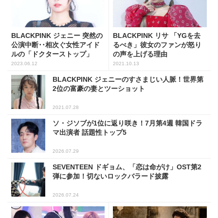
BLACKPINK ジェニー 突然の
BLACKPINK リサ 「YGを去
公演中断･･相次ぐ女性アイド
るべき」彼女のファンが怒り
ルの「ドクターストップ」
の声を上げる理由
2023.06.12
2021.10.13
BLACKPINK ジェニーのすさまじい人脈！世界第
2位の富豪の妻とツーショット
2021.07.28
ソ・ジソブが1位に返り咲き！7月第4週 韓国ドラ
マ出演者 話題性トップ5
2026.07.29
SEVENTEEN ドギョム、「恋は命がけ」OST第2
弾に参加！切ないロックバラード披露
2026.07.24