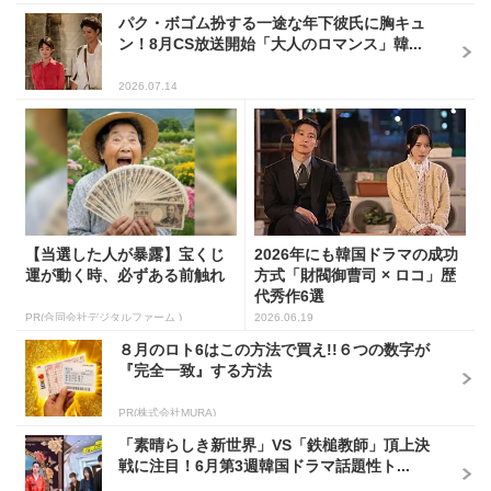
パク・ボゴム扮する一途な年下彼氏に胸キュ
ン！8月CS放送開始「大人のロマンス」韓...
2026.07.14
【当選した人が暴露】宝くじ
2026年にも韓国ドラマの成功
運が動く時、必ずある前触れ
方式「財閥御曹司 × ロコ」歴
代秀作6選
PR(合同会社デジタルファーム )
2026.06.19
８月のロト6はこの方法で買え!!６つの数字が
『完全一致』する方法
PR(株式会社MURA)
「素晴らしき新世界」VS「鉄槌教師」頂上決
戦に注目！6月第3週韓国ドラマ話題性ト...