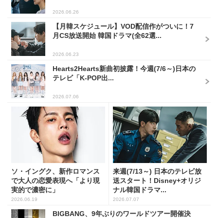
2026.06.26
【月韓スケジュール】VOD配信作がついに！7
月CS放送開始 韓国ドラマ(全62選...
2026.06.23
Hearts2Hearts新曲初披露！今週(7/6～)日本の
テレビ「K-POP出...
2026.07.06
ソ・イングク、新作ロマンス
来週(7/13～) 日本のテレビ放
で大人の恋愛表現へ「より現
送スタート！Disney+オリジ
実的で濃密に」
ナル韓国ドラマ...
2026.06.19
2026.07.07
BIGBANG、9年ぶりのワールドツアー開催決