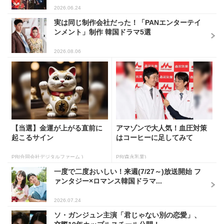
2026.06.24
実は同じ制作会社だった！「PANエンターテイ
ンメント」制作 韓国ドラマ5選
2026.08.06
【当選】金運が上がる直前に
アマゾンで大人気！血圧対策
起こるサイン
はコーヒーに足してみて
PR(合同会社デジタルファーム )
PR(森永乳業)
一度で二度おいしい！来週(7/27～)放送開始 フ
ァンタジー×ロマンス韓国ドラマ...
2026.07.24
ソ・ガンジュン主演「君じゃない別の恋愛」、