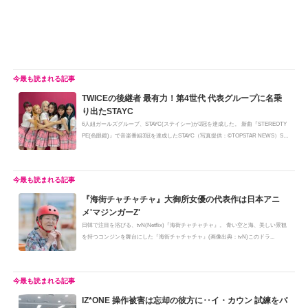
TWICEの後継者 最有力！第4世代 代表グループに名乗
り出たSTAYC
6人組ガールズグループ、STAYC(ステイシー)が3冠を達成した。 新曲『STEREOTY
PE(色眼鏡)』で音楽番組3冠を達成したSTAYC（写真提供：©TOPSTAR NEWS）STA
YCは...
『海街チャチャチャ』大御所女優の代表作は日本アニ
メ'マジンガーZ'
日韓で注目を浴びる、tvN(Netflix)『海街チャチャチャ』。 青い空と海、美しい景観
を持つコンジンを舞台にした『海街チャチャチャ』(画像出典：tvN)このドラ...
IZ*ONE 操作被害は忘却の彼方に‥イ・カウン 試練をバ