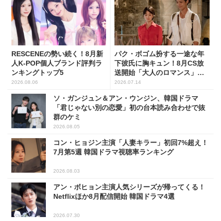
RESCENEの勢い続く！8月新
パク・ボゴム扮する一途な年
人K-POP個人ブランド評判ラ
下彼氏に胸キュン！8月CS放
ンキングトップ5
送開始「大人のロマンス」韓
ドラ6選
2026.08.06
2026.07.14
ソ・ガンジュン＆アン・ウンジン、韓国ドラマ
「君じゃない別の恋愛」初の台本読み合わせで抜
群のケミ
2026.08.05
コン・ヒョジン主演「人妻キラー」初回7%超え！
7月第5週 韓国ドラマ視聴率ランキング
2026.08.03
アン・ボヒョン主演人気シリーズが帰ってくる！
Netflixほか8月配信開始 韓国ドラマ4選
2026.07.30