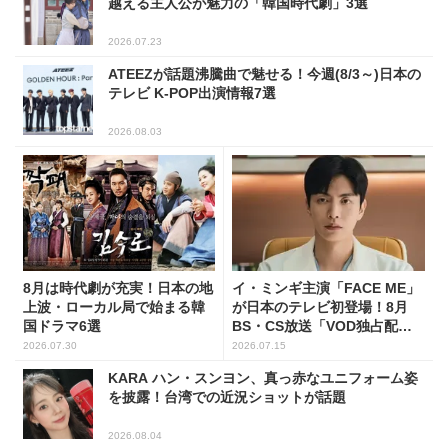
越える主人公が魅力の「韓国時代劇」3選
2026.07.23
ATEEZが話題沸騰曲で魅せる！今週(8/3～)日本の
テレビ K-POP出演情報7選
2026.08.03
8月は時代劇が充実！日本の地
イ・ミンギ主演「FACE ME」
上波・ローカル局で始まる韓
が日本のテレビ初登場！8月
国ドラマ6選
BS・CS放送「VOD独占配
信」韓ドラ11選
2026.07.30
2026.07.15
KARA ハン・スンヨン、真っ赤なユニフォーム姿
を披露！台湾での近況ショットが話題
2026.08.04