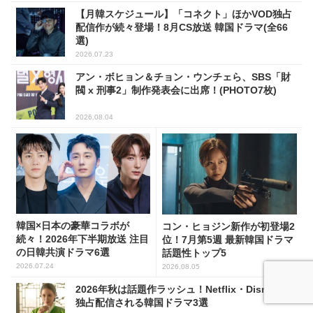
【月韓スケジュール】「コネクト」ほかVOD独占
配信作が続々登場！8月CS放送 韓国ドラマ(全66
選)
2026.07.23
アン・ボヒョン＆チョン・ウンチェら、SBS「財
閥 x 刑事2」制作発表会に出席！(PHOTO7枚)
2026.08.04
韓国×日本の豪華コラボが
コン・ヒョジン新作が初登場2
続々！2026年下半期放送 注目
位！7月第5週 最新韓国ドラマ
の日韓共演ドラマ6選
話題性トップ5
2026.07.24
2026.08.05
2026年秋は話題作ラッシュ！Netflix・Disney+で
独占配信される韓国ドラマ3選