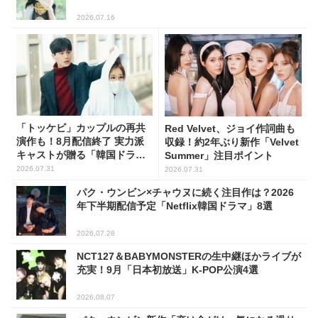
2026.07.16
「トッケビ」カップルの再共
Red Velvet、ジョイ作詞曲も
演作も！8月配信終了 実力派
収録！約2年ぶり新作「Velvet
キャストが贈る「韓国ドラ
Summer」注目ポイント
マ」5選
2026.07.31
2026.07.31
パク・ウンビン×チャウヌに続く注目作は？2026
年下半期配信予定「Netflix韓国ドラマ」8選
2026.07.28
NCT127＆BABYMONSTERの生中継ほかライブが
充実！9月「日本初放送」K-POP公演4選
2026.08.07