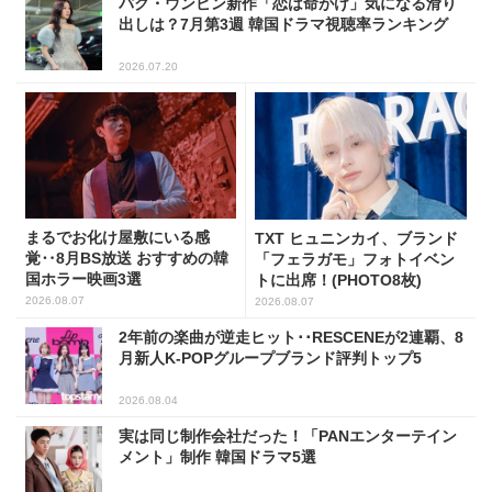
パク・ウンビン新作「恋は命がけ」気になる滑り
出しは？7月第3週 韓国ドラマ視聴率ランキング
2026.07.20
まるでお化け屋敷にいる感
TXT ヒュニンカイ、ブランド
覚‥8月BS放送 おすすめの韓
「フェラガモ」フォトイベン
国ホラー映画3選
トに出席！(PHOTO8枚)
2026.08.07
2026.08.07
2年前の楽曲が逆走ヒット･･RESCENEが2連覇、8
月新人K-POPグループブランド評判トップ5
2026.08.04
実は同じ制作会社だった！「PANエンターテイン
メント」制作 韓国ドラマ5選