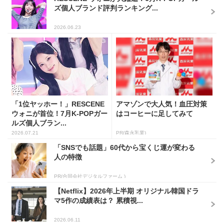
ズ個人ブランド評判ランキング...
2026.06.23
「1位ヤッホー！」RESCENE
アマゾンで大人気！血圧対策
ウォニが首位！7月K-POPガー
はコーヒーに足してみて
ルズ個人ブラン...
2026.07.21
PR(森永乳業)
「SNSでも話題」60代から宝くじ運が変わる
人の特徴
PR(合同会社デジタルファーム )
【Netflix】2026年上半期 オリジナル韓国ドラ
マ5作の成績表は？ 累積視...
2026.06.11