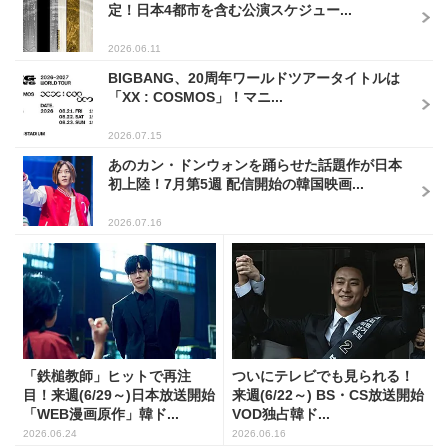
定！日本4都市を含む公演スケジュー...
2026.06.11
BIGBANG、20周年ワールドツアータイトルは
「XX : COSMOS」！マニ...
2026.07.15
あのカン・ドンウォンを踊らせた話題作が日本
初上陸！7月第5週 配信開始の韓国映画...
2026.07.16
「鉄槌教師」ヒットで再注
ついにテレビでも見られる！
目！来週(6/29～)日本放送開始
来週(6/22～) BS・CS放送開始
「WEB漫画原作」韓ド...
VOD独占韓ド...
2026.06.24
2026.06.16