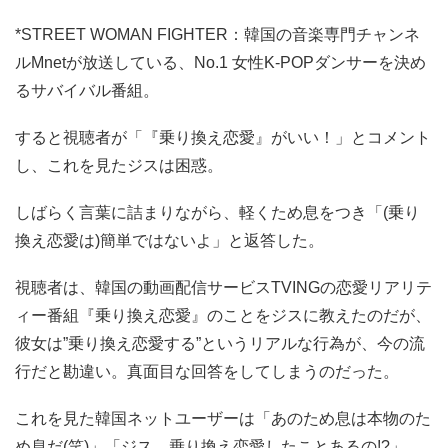
*STREET WOMAN FIGHTER：韓国の音楽専門チャンネ
ルMnetが放送している、No.1 女性K-POPダンサーを決め
るサバイバル番組。
すると視聴者が「『乗り換え恋愛』がいい！」とコメント
し、これを見たジスは困惑。
しばらく言葉に詰まりながら、軽くため息をつき「(乗り
換え恋愛は)簡単ではないよ」と返答した。
視聴者は、韓国の動画配信サービスTVINGの恋愛リアリテ
ィー番組『乗り換え恋愛』のことをジスに教えたのだが、
彼女は”乗り換え恋愛する”というリアルな行為が、今の流
行だと勘違い。真面目な回答をしてしまうのだった。
これを見た韓国ネットユーザーは「あのため息は本物のた
め息だ(笑)」「ジス、乗り換え恋愛したことあるの!?」