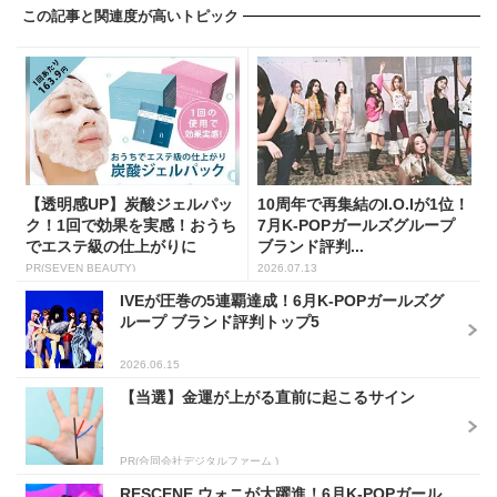
この記事と関連度が高いトピック
【透明感UP】炭酸ジェルパッ
10周年で再集結のI.O.Iが1位！
ク！1回で効果を実感！おうち
7月K-POPガールズグループ
でエステ級の仕上がりに
ブランド評判...
PR(SEVEN BEAUTY)
2026.07.13
IVEが圧巻の5連覇達成！6月K-POPガールズグ
ループ ブランド評判トップ5
2026.06.15
【当選】金運が上がる直前に起こるサイン
PR(合同会社デジタルファーム )
RESCENE ウォニが大躍進！6月K-POPガール