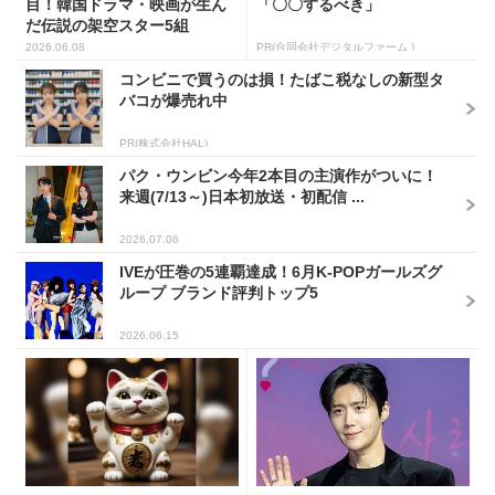
目！韓国ドラマ・映画が生ん
「〇〇するべき」
だ伝説の架空スター5組
2026.06.08
PR(合同会社デジタルファーム )
コンビニで買うのは損！たばこ税なしの新型タ
バコが爆売れ中
PR(株式会社HAL)
パク・ウンビン今年2本目の主演作がついに！
来週(7/13～)日本初放送・初配信 ...
2026.07.06
IVEが圧巻の5連覇達成！6月K-POPガールズグ
ループ ブランド評判トップ5
2026.06.15