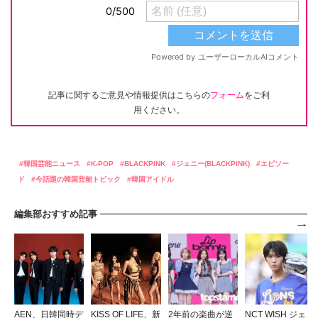
記事に関するご意見や情報提供はこちらの
フォーム
をご利
用ください。
韓国芸能ニュース
K-POP
BLACKPINK
ジェニー(BLACKPINK)
エピソー
ド
今話題の韓国芸能トピック
韓国アイドル
編集部おすすめ記事
AEN、日韓同時デ
KISS OF LIFE、新
2年前の楽曲が逆
NCT WISH ジェ