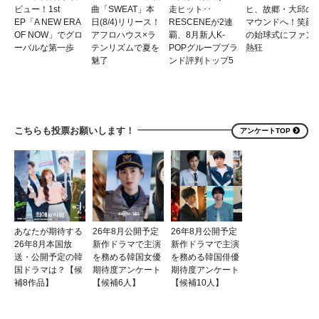
ビュー！1st
曲「SWEAT」本
走ヒット･･
ヒ、故郷・大邱の
EP「A NEW ERA
日(8/4)リリース！
RESCENEが2連
マウンドへ！笑顔
OF NOW」でグロ
アフロハウス×ラ
覇、8月新人K-
の始球式にファン
ーバルな第一歩
テンリズムで夏を
POPグループブラ
熱狂
魅了
ンド評判トップ5
こちらも投票お願いします！
アンケートTOP
あなたが期待する
26年8月公開予定
26年8月公開予定
26年8月本国放
新作ドラマで主演
新作ドラマで主演
送・公開予定の韓
を務める韓国女優
を務める韓国俳優
国ドラマは？【候
期待度アンケート
期待度アンケート
補8作品】
【候補6人】
【候補10人】