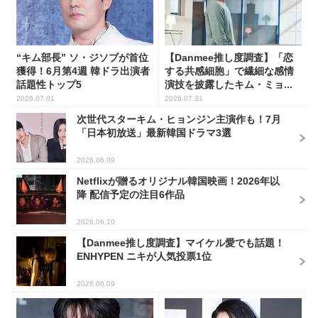
“キム部長” ソ・ジソブが首位
【Danmee推し度調査】「恋
獲得！6月第4週 韓ドラ出演者
する共感細胞」で繊細な感情
話題性トップ5
演技を披露したキム・ミョ...
2026.07.01
2026.07.31
次世代スターキム・ヒョンジン主演作も！7月
「日本初放送」最新韓国ドラマ3選
2026.06.09
Netflixが贈るオリジナル韓国映画！2026年以
降 配信予定の注目6作品
2026.06.10
【Danmee推し度調査】マイケル愛でも話題！
ENHYPEN ニキが人気投票1位
2026.06.09