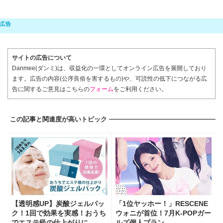
サイトの広告について
Danmee(ダンミ)は、収益化の一環としてオンライン広告を展開しており
ます。広告の内容(公序良俗を害するもの)や、可読性の低下につながる広
告に関するご意見はこちらの
フォーム
をご利用ください。
この記事と関連度が高いトピック
【透明感UP】炭酸ジェルパッ
「1位ヤッホー！」RESCENE
ク！1回で効果を実感！おうち
ウォニが首位！7月K-POPガー
でエステ級の仕上がりに
ルズ個人ブラン...