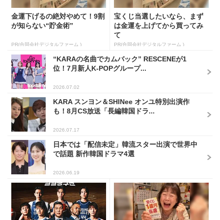
金運下げるの絶対やめて！9割
宝くじ当選したいなら、まず
が知らない“貯金術”
は金運を上げてから買ってみ
て
PR(合同会社デジタルファーム )
PR(合同会社デジタルファーム )
“KARAの名曲でカムバック” RESCENEが1
位！7月新人K-POPグループ...
2026.07.02
KARA スンヨン＆SHINee オンユ特別出演作
も！8月CS放送「長編韓国ドラ...
2026.07.17
日本では「配信未定」韓流スター出演で世界中
で話題 新作韓国ドラマ4選
2026.06.19