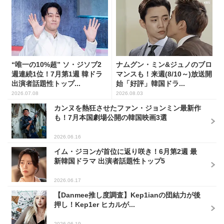
“唯一の10%超” ソ・ジソブ2
ナムグン・ミン&ジュノのブロ
週連続1位！7月第1週 韓ドラ
マンスも！来週(8/10～)放送開
出演者話題性トップ...
始「好評」韓国ドラ...
2026.07.08
2026.08.03
カンヌを熱狂させたファン・ジョンミン最新作
も！7月本国劇場公開の韓国映画3選
2026.06.16
イム・ジヨンが首位に返り咲き！6月第2週 最
新韓国ドラマ 出演者話題性トップ5
2026.06.17
【Danmee推し度調査】Kep1ianの団結力が後
押し！Kep1er ヒカルが...
2026.06.19