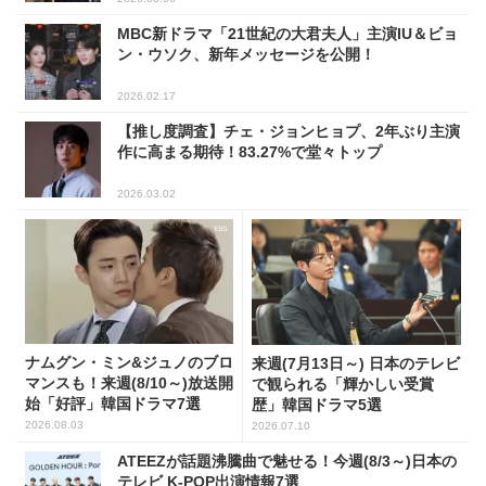
MBC新ドラマ「21世紀の大君夫人」主演IU＆ビョ
ン・ウソク、新年メッセージを公開！
2026.02.17
【推し度調査】チェ・ジョンヒョプ、2年ぶり主演
作に高まる期待！83.27%で堂々トップ
2026.03.02
ナムグン・ミン&ジュノのブロ
来週(7月13日～) 日本のテレビ
マンスも！来週(8/10～)放送開
で観られる「輝かしい受賞
始「好評」韓国ドラマ7選
歴」韓国ドラマ5選
2026.08.03
2026.07.10
ATEEZが話題沸騰曲で魅せる！今週(8/3～)日本の
テレビ K-POP出演情報7選