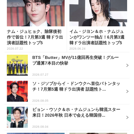
ナム・ジュヒョク、除隊後初
イム・ジヨン＆ホ・ナムジュ
作で首位！7月第3週 韓ドラ出
ンがワンツー独占！6月第3週
演者話題性トップ5
韓ドラ出演者話題性トップ5
2026.07.22
2026.06.24
BTS「Butter」MVが11億回再生突破！グルー
プ通算7本目の快挙
2026.07.27
ソ・ジソブからイ・ドンウクへ首位バトンタッ
チ！7月第5週 韓ドラ出演者 話題性ト...
2026.08.05
ビョン・ウソク＆ホ・ナムジュンら韓流スター
来日！2026年秋 日本で会える韓国俳...
2026.08.04