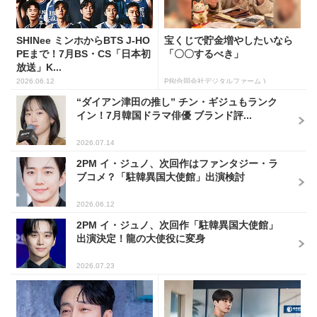
SHINee ミンホからBTS J-HO
宝くじで貯金増やしたいなら
PEまで！7月BS・CS「日本初
「〇〇するべき」
放送」K...
2026.06.12
PR(合同会社デジタルファーム )
“ダイアン津田の推し” チン・ギジュもランク
イン！7月韓国ドラマ俳優 ブランド評...
2026.07.14
2PM イ・ジュノ、次回作はファンタジー・ラ
ブコメ？「駐韓異国大使館」出演検討
2026.06.12
2PM イ・ジュノ、次回作「駐韓異国大使館」
出演決定！龍の大使役に変身
2026.07.23