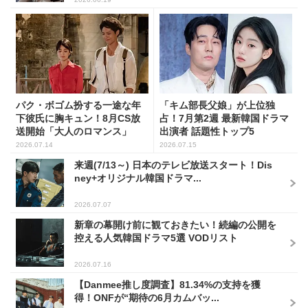
パク・ボゴム扮する一途な年
「キム部長父娘」が上位独
下彼氏に胸キュン！8月CS放
占！7月第2週 最新韓国ドラマ
送開始「大人のロマンス」
出演者 話題性トップ5
韓...
2026.07.14
2026.07.15
来週(7/13～) 日本のテレビ放送スタート！Dis
ney+オリジナル韓国ドラマ...
2026.07.07
新章の幕開け前に観ておきたい！続編の公開を
控える人気韓国ドラマ5選 VODリスト
2026.07.16
【Danmee推し度調査】81.34%の支持を獲
得！ONFが“期待の6月カムバッ...