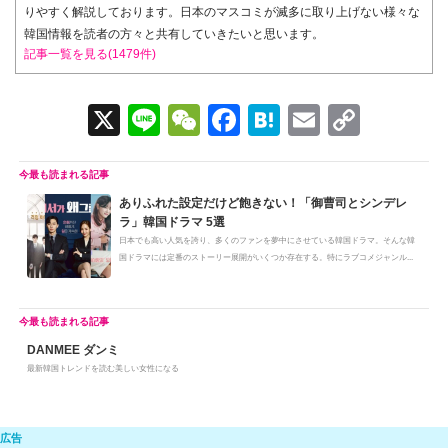
りやすく解説しております。日本のマスコミが滅多に取り上げない様々な
韓国情報を読者の方々と共有していきたいと思います。
記事一覧を見る(1479件)
X
Li
W
F
H
E
C
n
e
a
at
m
o
e
C
c
e
ail
p
ありふれた設定だけど飽きない！「御曹司とシンデレ
h
e
n
y
ラ」韓国ドラマ 5選
at
b
a
Li
日本でも高い人気を誇り、多くのファンを夢中にさせている韓国ドラマ。そんな韓
国ドラマには定番のストーリー展開がいくつか存在する。特にラブコメジャンル...
o
n
o
k
k
DANMEE ダンミ
最新韓国トレンドを読む美しい女性になる