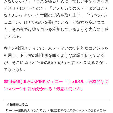
きないのか？」「これを撮るために、忙しい中でわざわざ
アメリカに行ったの？」「アメリカでのステータスはこん
なもんか」といった世間の反応を取り上げ、「“うちの”ジ
ェニーが、ひどい扱いを受けている」と彼女を庇いつつ
も、その裏では彼女自身を冷笑しているような内容にも感
じとれる。
多くの韓国メディアは、米メディアの批判的なコメントを
引用し、ドラマの制作側を叩くような論調で伝えている
が、そこに隠された裏の顔(？)がうっすらと見える気がし
てならない。
(関連記事)BLACKPINK ジェニー「The IDOL」破格的なダ
ンスシーンに評価分かれる「最悪の使い方」
編集長コラム
Danmee編集長のコラムです。韓国芸能界の出来事やネットの話題を分か