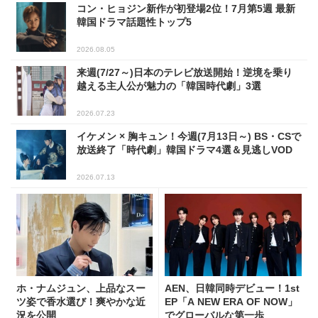
コン・ヒョジン新作が初登場2位！7月第5週 最新
韓国ドラマ話題性トップ5
2026.08.05
来週(7/27～)日本のテレビ放送開始！逆境を乗り
越える主人公が魅力の「韓国時代劇」3選
2026.07.23
イケメン × 胸キュン！今週(7月13日～) BS・CSで
放送終了「時代劇」韓国ドラマ4選＆見逃しVOD
2026.07.13
ホ・ナムジュン、上品なスー
AEN、日韓同時デビュー！1st
ツ姿で香水選び！爽やかな近
EP「A NEW ERA OF NOW」
況を公開
でグローバルな第一歩