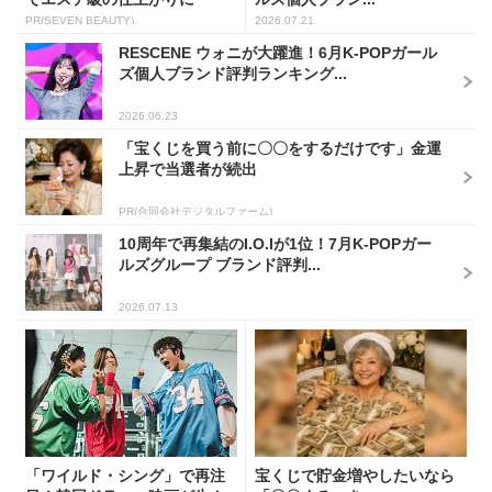
PR(SEVEN BEAUTY)
2026.07.21
RESCENE ウォニが大躍進！6月K-POPガール
ズ個人ブランド評判ランキング...
2026.06.23
「宝くじを買う前に〇〇をするだけです」金運
上昇で当選者が続出
PR(合同会社デジタルファーム)
10周年で再集結のI.O.Iが1位！7月K-POPガー
ルズグループ ブランド評判...
2026.07.13
「ワイルド・シング」で再注
宝くじで貯金増やしたいなら