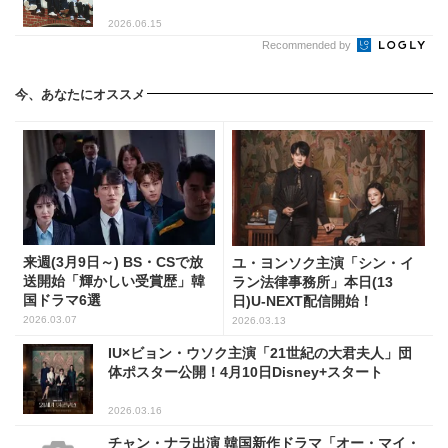
2026.06.15
Recommended by
今、あなたにオススメ
来週(3月9日～) BS・CSで放
ユ・ヨンソク主演「シン・イ
送開始「輝かしい受賞歴」韓
ラン法律事務所」本日(13
国ドラマ6選
日)U-NEXT配信開始！
2026.03.07
2026.03.13
IU×ビョン・ウソク主演「21世紀の大君夫人」団
体ポスター公開！4月10日Disney+スタート
2026.03.16
チャン・ナラ出演 韓国新作ドラマ「オー・マイ・