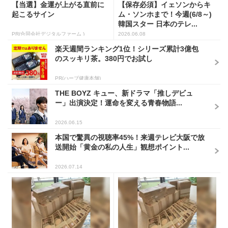
【当選】金運が上がる直前に
【保存必須】イェソンからキ
起こるサイン
ム・ソンホまで！今週(6/8～)
韓国スター 日本のテレ...
PR(合同会社デジタルファーム )
2026.06.08
楽天週間ランキング1位！シリーズ累計3億包
のスッキリ茶。380円でお試し
PR(ハーブ健康本舗)
THE BOYZ キュー、新ドラマ「推しデビュ
ー」出演決定！運命を変える青春物語...
2026.06.15
本国で驚異の視聴率45%！来週テレビ大阪で放
送開始「黄金の私の人生」観想ポイント...
2026.07.14