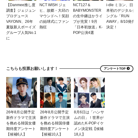
【Danmee推し度
NCT WISH ジェ
NCT127＆
i-dle ミヨン、日
調査】ジェジュン
ヒ、故郷・大邱の
BABYMONSTER
本初のデジタルシ
プロデュース
マウンドへ！笑顔
の生中継ほかライ
ングル「RUN
VAYONN、26年
の始球式にファン
ブが充実！9月
AWAY」8/10発売
夏版新人ボーイズ
熱狂
「日本初放送」K-
決定！
グループ人気No.1
POP公演4選
に
こちらも投票お願いします！
アンケートTOP
26年8月公開予定
26年8月公開予定
8月6日は「ハンサ
新作ドラマで主演
新作ドラマで主演
ムの日」！世界が
を務める韓国女優
を務める韓国俳優
認めたK-POPイケ
期待度アンケート
期待度アンケート
メン決定戦【候補
【候補6人】
【候補10人】
18人】