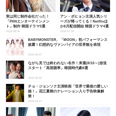
実は同じ制作会社だった！
アン・ボヒョン主演人気シリ
「PANエンターテインメン
ーズが帰ってくる！Netflixほ
ト」制作 韓国ドラマ5選
か8月配信開始 韓国ドラマ4選
2026.08.06
2026.07.30
BABYMONSTER、「MOON」初パフォーマンス
披露！幻想的なヴァンパイアの世界観を表現
2026.08.07
ながら見では終われない名作！来週(8/10～)放送
スタート「高視聴率」韓国時代劇4選
2026.08.04
チョ・ジョンソク主演映画「世界で最後の愛しい
娘！」花江夏樹のナレーション入り予告映像解
禁！
2026.08.07