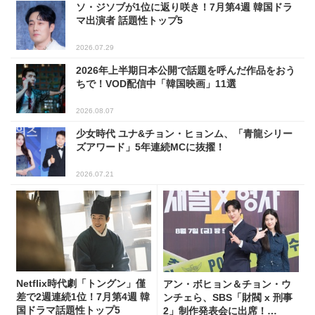
ソ・ジソブが1位に返り咲き！7月第4週 韓国ドラ
マ出演者 話題性トップ5
2026.07.29
2026年上半期日本公開で話題を呼んだ作品をおう
ちで！VOD配信中「韓国映画」11選
2026.08.07
少女時代 ユナ&チョン・ヒョンム、「青龍シリー
ズアワード」5年連続MCに抜擢！
2026.07.21
Netflix時代劇「トングン」僅
アン・ボヒョン＆チョン・ウ
差で2週連続1位！7月第4週 韓
ンチェら、SBS「財閥 x 刑事
国ドラマ話題性トップ5
2」制作発表会に出席！