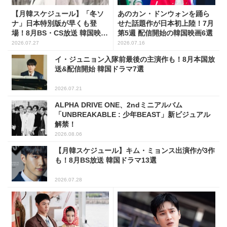
【月韓スケジュール】「冬ソ
あのカン・ドンウォンを踊ら
ナ」日本特別版が早くも登
せた話題作が日本初上陸！7月
場！8月BS・CS放送 韓国映画
第5週 配信開始の韓国映画6選
(全109選)
2026.07.27
2026.07.16
イ・ジュニョン入隊前最後の主演作も！8月本国放
送&配信開始 韓国ドラマ7選
2026.07.21
ALPHA DRIVE ONE、2ndミニアルバム
「UNBREAKABLE : 少年BEAST」新ビジュアル
解禁！
2026.08.06
【月韓スケジュール】キム・ミョンス出演作が3作
も！8月BS放送 韓国ドラマ13選
2026.07.28