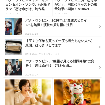
パク・ウンビン＆ヤン・セジ
パク・ウンビン主演「恋は命
ョン＆オン・ソンウ、tvN新ド
がけ」、同世代キャストの相
ラマ「恋は命がけ」制作発...
乗効果に期待！7/18Net...
2026.07.14
2026.07.09
パク・ウンビン、2026年は”真逆のヒロイ
ン”を熱演！演技の振り幅に注目
2026.07.29
【宝くじ何年も買って一度も当たらない人へ】
原因、はっきりしてます
PR(合同会社デジタルファーム )
パク・ウンビン、“幽霊が見える財閥令嬢”に変
身！「恋は命がけ」7/18Netfl...
2026.07.17