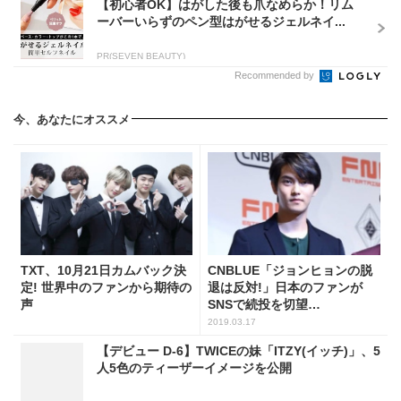
【初心者OK】はがした後も爪なめらか！リム
ーバーいらずのペン型はがせるジェルネイ...
PR(SEVEN BEAUTY)
Recommended by
今、あなたにオススメ
TXT、10月21日カムバック決
CNBLUE「ジョンヒョンの脱
定! 世界中のファンから期待の
退は反対!」日本のファンが
声
SNSで続投を切望…
2019.03.17
【デビュー D-6】TWICEの妹「ITZY(イッチ)」、5
人5色のティーザーイメージを公開