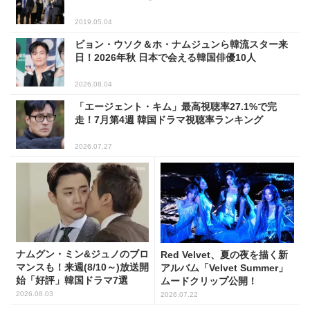
2019.05.04
ビョン・ウソク＆ホ・ナムジュンら韓流スター来
日！2026年秋 日本で会える韓国俳優10人
2026.08.04
「エージェント・キム」最高視聴率27.1%で完
走！7月第4週 韓国ドラマ視聴率ランキング
2026.07.27
ナムグン・ミン&ジュノのブロ
Red Velvet、夏の夜を描く新
マンスも！来週(8/10～)放送開
アルバム「Velvet Summer」
始「好評」韓国ドラマ7選
ムードクリップ公開！
2026.08.03
2026.07.22