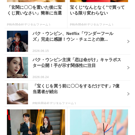
「玄関に〇〇を置いた後に宝
宝くじ“なんとなく”で買って
くじ買いなさい」簡単に当選
いる限り変わらない
PR(合同会社デジタルファーム )
PR(合同会社デジタルファーム )
パク・ウンビン、Netflix「ワンダーフール
ズ」完走に感謝！ウン・チェニとの旅...
2026.06.15
パク・ウンビン主演「恋は命がけ」キャラポス
ター公開！手が示す関係性に注目
2026.06.24
「宝くじを買う前に〇〇をするだけです」7億
当選者が続出
PR(合同会社デジタルファーム )