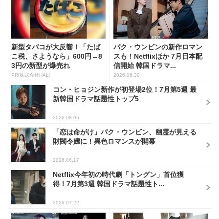
新型タバコが大反響！「たば
パク・ウンビンの新作ロマン
こ税、さようなら」600円→8
スも！Netflixほか 7月日本配
3円の新型が爆売れ
信開始 韓国ドラマ...
PR(株式会社HAL)
2026.06.30
コン・ヒョジン新作が初登場2位！7月第5週 最
新韓国ドラマ話題性トップ5
2026.08.05
「恋は命がけ」パク・ウンビン、幽霊が見える
財閥令嬢に！異色ロマンスが開幕
2026.06.17
Netflix今年初の時代劇「トングン」首位獲
得！7月第3週 韓国ドラマ話題性ト...
2026.07.22