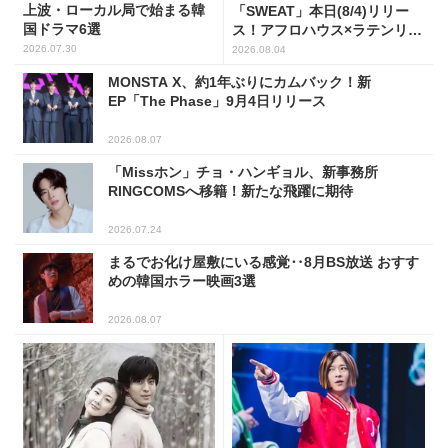
上波・ローカル局で始まる韓
「SWEAT」本日(8/4)リリー
国ドラマ6選
ス！アフロハウス×ラテンリズ
ムで夏を魅了
2026.07.30
2026.08.04
MONSTA X、約1年ぶりにカムバック！新
EP「The Phase」9月4日リリース
2026.08.07
「Missホン」チョ・ハンギョル、新事務所
RINGCOMSへ移籍！新たな飛躍に期待
2026.07.24
まるでお化け屋敷にいる感覚‥8月BS放送 おすす
めの韓国ホラー映画3選
2026.08.07