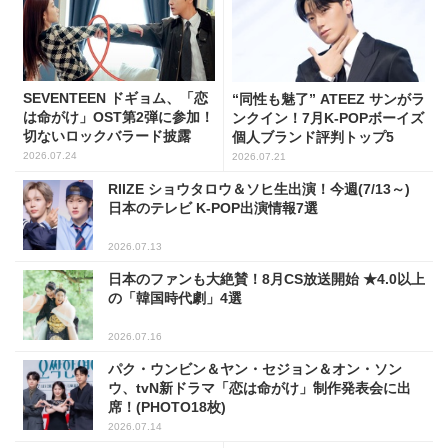
SEVENTEEN ドギョム、「恋
“同性も魅了” ATEEZ サンがラ
は命がけ」OST第2弾に参加！
ンクイン！7月K-POPボーイズ
切ないロックバラード披露
個人ブランド評判トップ5
2026.07.24
2026.07.21
RIIZE ショウタロウ＆ソヒ生出演！今週(7/13～)
日本のテレビ K-POP出演情報7選
2026.07.13
日本のファンも大絶賛！8月CS放送開始 ★4.0以上
の「韓国時代劇」4選
2026.07.16
パク・ウンビン＆ヤン・セジョン＆オン・ソン
ウ、tvN新ドラマ「恋は命がけ」制作発表会に出
席！(PHOTO18枚)
2026.07.14