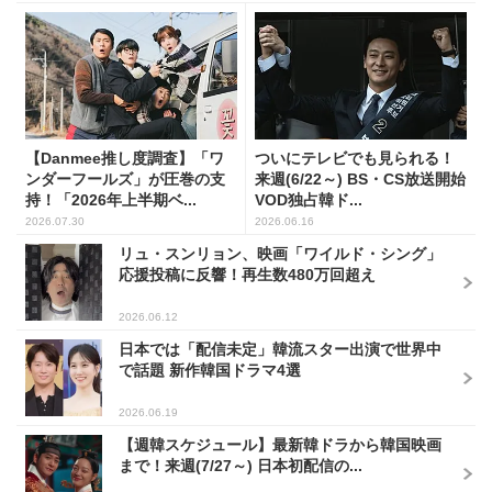
【Danmee推し度調査】「ワ
ついにテレビでも見られる！
ンダーフールズ」が圧巻の支
来週(6/22～) BS・CS放送開始
持！「2026年上半期ベ...
VOD独占韓ド...
2026.07.30
2026.06.16
リュ・スンリョン、映画「ワイルド・シング」
応援投稿に反響！再生数480万回超え
2026.06.12
日本では「配信未定」韓流スター出演で世界中
で話題 新作韓国ドラマ4選
2026.06.19
【週韓スケジュール】最新韓ドラから韓国映画
まで！来週(7/27～) 日本初配信の...