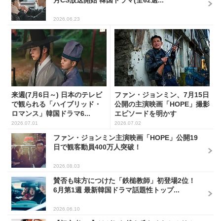
月CS放送開始 韓国ドラマ(全62選...
2026.06.23
来週(7月6日～) 日本のテレビ
ファン・ジョンミン、7月15日
で観られる「ハイブリッド・
公開の主演映画「HOPE」撮影
ロマンス」韓国ドラマ6...
エピソードを明かす
2026.07.01
2026.07.02
ファン・ジョンミン主演映画「HOPE」公開19
日で観客動員400万人突破！
2026.08.03
賛否も味方につけた「鉄槌教師」初登場2位！
6月第1週 最新韓国ドラマ話題性トップ...
2026.06.10