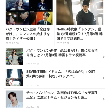
パク・ウンビン主演「恋は命
Netflix時代劇「トングン」僅
がけ」、ロマンスの始まりを
差で2週連続1位！7月第4週 韓
描くティザー公開！
国ドラマ話題性...
2026.06.30
2026.07.29
パク・ウンビン新作「恋は命がけ」気になる滑
り出しは？7月第3週 韓国ドラマ視聴率...
2026.07.20
SEVENTEEN ドギョム、「恋は命がけ」OST
第2弾に参加！切ないロックバラ...
2026.07.24
チョ・ハンギョル、次回作はTVING「女子高生
王妃」に決定！キム・セジョンらと豪...
2026.07.31