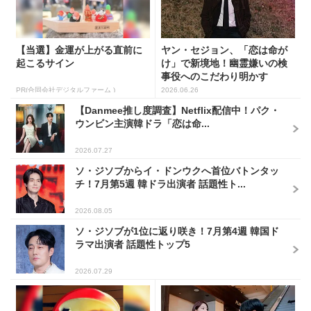
【当選】金運が上がる直前に
ヤン・セジョン、「恋は命が
起こるサイン
け」で新境地！幽霊嫌いの検
事役へのこだわり明かす
PR(合同会社デジタルファーム )
2026.06.26
【Danmee推し度調査】Netflix配信中！パク・
ウンビン主演韓ドラ「恋は命...
2026.07.27
ソ・ジソブからイ・ドンウクへ首位バトンタッ
チ！7月第5週 韓ドラ出演者 話題性ト...
2026.08.05
ソ・ジソブが1位に返り咲き！7月第4週 韓国ド
ラマ出演者 話題性トップ5
2026.07.29