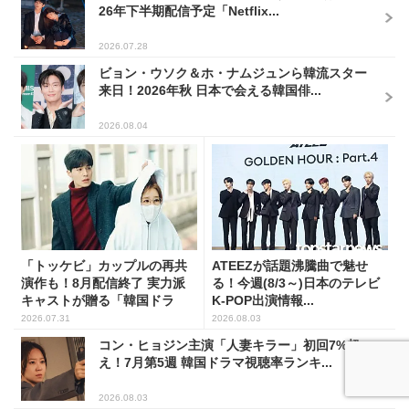
26年下半期配信予定「Netflix...
2026.07.28
ビョン・ウソク＆ホ・ナムジュンら韓流スター
来日！2026年秋 日本で会える韓国俳...
2026.08.04
「トッケビ」カップルの再共
ATEEZが話題沸騰曲で魅せ
演作も！8月配信終了 実力派
る！今週(8/3～)日本のテレビ
キャストが贈る「韓国ドラ
K-POP出演情報...
マ...
2026.07.31
2026.08.03
コン・ヒョジン主演「人妻キラー」初回7%超
え！7月第5週 韓国ドラマ視聴率ランキ...
2026.08.03