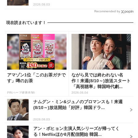
2026.08.03
Recommended by
現在読まれています！
アマゾン1位「このお茶ガチで
ながら見では終われない名
す」噂のお茶
作！来週(8/10～)放送スタート
「高視聴率」韓国時代劇...
PR(ハーブ健康本舗)
2026.08.04
ナムグン・ミン&ジュノのブロマンスも！来週
(8/10～)放送開始「好評」韓国ドラ...
2026.08.03
アン・ボヒョン主演人気シリーズが帰ってく
る！Netflixほか8月配信開始 韓国...