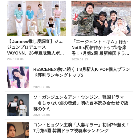
【Danmee推し度調査】ジェ
「エージェント・キム」ほか
ジュンプロデュース
Netflix配信作がトップ5を席
VAYONN、26年夏版新人ボー
巻！7月第2週 最新韓国ドラマ
イズグループ人気No.1に
話題性1位～5位
2026.08.06
2026.07.15
RESCENEの勢い続く！8月新人K-POP個人ブラン
ド評判ランキングトップ5
2026.08.06
ソ・ガンジュン＆アン・ウンジン、韓国ドラマ
「君じゃない別の恋愛」初の台本読み合わせで抜
群のケミ
2026.08.05
コン・ヒョジン主演「人妻キラー」初回7%超え！
7月第5週 韓国ドラマ視聴率ランキング