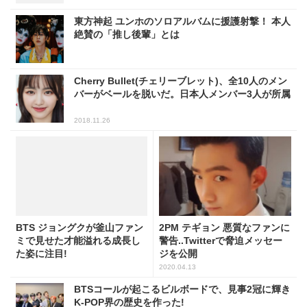
東方神起 ユンホのソロアルバムに援護射撃！ 本人
絶賛の「推し後輩」とは
Cherry Bullet(チェリーブレット)、全10人のメン
バーがベールを脱いだ。日本人メンバー3人が所属
2018.11.26
BTS ジョングクが釜山ファン
2PM テギョン 悪質なファンに
ミで見せた才能溢れる成長し
警告..Twitterで脅迫メッセー
た姿に注目!
ジを公開
2020.04.13
BTSコールが起こるビルボードで、見事2冠に輝き
K-POP界の歴史を作った!