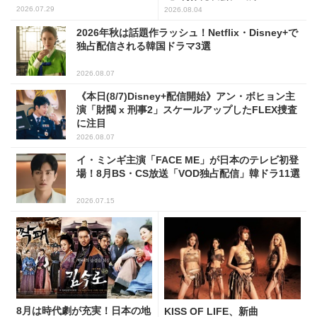
(PHOTO7枚)
2026.07.29
2026.08.04
2026年秋は話題作ラッシュ！Netflix・Disney+で
独占配信される韓国ドラマ3選
2026.08.07
《本日(8/7)Disney+配信開始》アン・ボヒョン主
演「財閥 x 刑事2」スケールアップしたFLEX捜査
に注目
2026.08.07
イ・ミンギ主演「FACE ME」が日本のテレビ初登
場！8月BS・CS放送「VOD独占配信」韓ドラ11選
2026.07.15
8月は時代劇が充実！日本の地
KISS OF LIFE、新曲