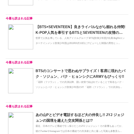
【BTS×SEVENTEEN】良きライバルながら頼れる仲間!
K-POP人気を牽引するBTSとSEVENTEENの友情の瞬
間
世界で人気を博している、人気アイドルグループ BTS(防弾少年団)!!出典:BigHitエン
ターテインメント防弾少年団は2013年6月13日にデビューした韓国の男性ヒッ...
BTSのコンサートで思わぬサプライズ！客席に現れたパ
ク・ソジュン、パク・ヒョンシクにARMYもびっくり!!
「花郎（ファラン）」での共演以降、固い友情で結ばれていることで有名なパク・
ソジュンとパク・ヒョンシク防弾少年団のV!! 「花郎（ファラン）」での共演を...
あの山Pとビデオ電話するほど大の仲良し!! JYJ ジェジ
ュンの国境を越えた交友関係とは!?
最近、日本のテレビ番組で引っ張りだこのJYJ ジェジュン！その影響もあってか、
彼のTwitterやInstagramでは日本の番組での共演者と共に撮った写真も多数見ら...