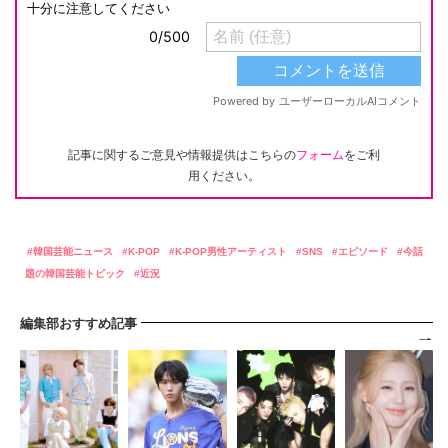
記事に関するご意見や情報提供はこちらの
フォーム
をご利
用ください。
韓国芸能ニュース
K-POP
K-POP男性アーティスト
SNS
エピソード
今話
題の韓国芸能トピック
近況
編集部おすすめ記事