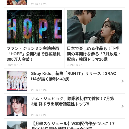
2026.07.23
ファン・ジョンミン主演映画
日本で楽しめる作品も！下半
「HOPE」公開2週で観客動員
期の幕開けを飾る「7月放送・
300万人突破！
配信」韓国ドラマ10選
2026.07.27
2026.06.26
Stray Kids、新曲「RUN IT」リリース！3RAC
HAが描く勝利への疾...
2026.06.24
ナム・ジュヒョク、除隊後初作で首位！7月第
3週 韓ドラ出演者話題性トップ5
2026.07.22
【月韓スケジュール】VOD配信作がついに！7