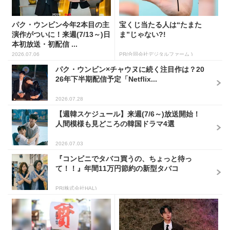
パク・ウンビン今年2本目の主
宝くじ当たる人は“たまた
演作がついに！来週(7/13～)日
ま”じゃない?!
本初放送・初配信 ...
2026.07.06
PR(合同会社デジタルファーム )
パク・ウンビン×チャウヌに続く注目作は？20
26年下半期配信予定「Netflix...
2026.07.28
【週韓スケジュール】来週(7/6～)放送開始！
人間模様も見どころの韓国ドラマ4選
2026.07.03
『コンビニでタバコ買うの、ちょっと待っ
て！！』年間11万円節約の新型タバコ
PR(株式会社HAL)