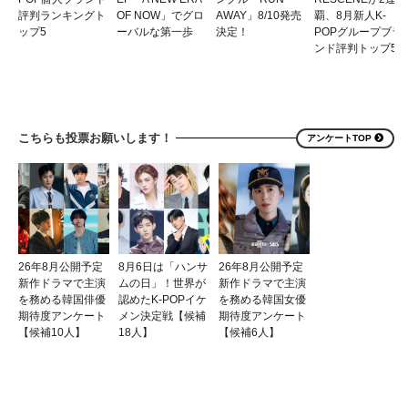
評判ランキングト
OF NOW」でグロ
AWAY」8/10発売
覇、8月新人K-
ップ5
ーバルな第一歩
決定！
POPグループブラ
ンド評判トップ5
こちらも投票お願いします！
アンケートTOP
26年8月公開予定
8月6日は「ハンサ
26年8月公開予定
新作ドラマで主演
ムの日」！世界が
新作ドラマで主演
を務める韓国俳優
認めたK-POPイケ
を務める韓国女優
期待度アンケート
メン決定戦【候補
期待度アンケート
【候補10人】
18人】
【候補6人】