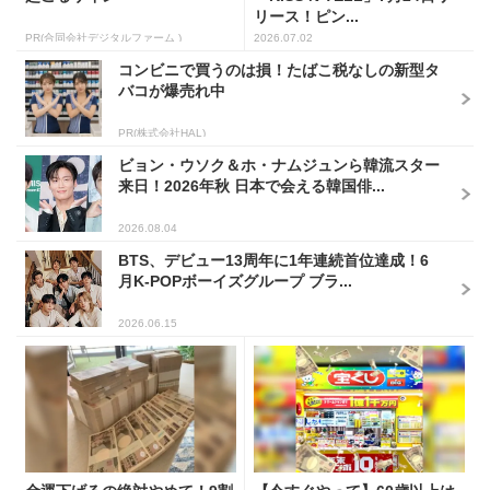
リース！ピン...
PR(合同会社デジタルファーム )
2026.07.02
コンビニで買うのは損！たばこ税なしの新型タ
バコが爆売れ中
PR(株式会社HAL)
ビョン・ウソク＆ホ・ナムジュンら韓流スター
来日！2026年秋 日本で会える韓国俳...
2026.08.04
BTS、デビュー13周年に1年連続首位達成！6
月K-POPボーイズグループ ブラ...
2026.06.15