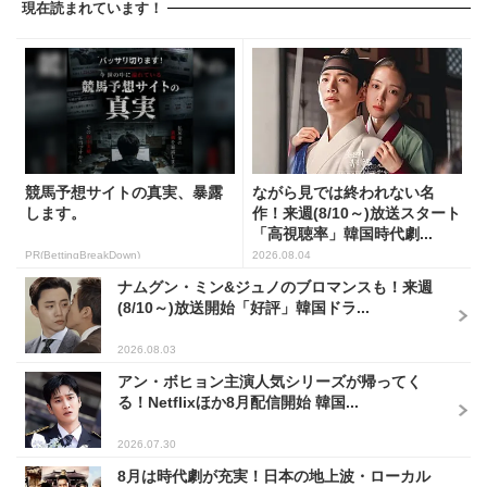
現在読まれています！
競馬予想サイトの真実、暴露
ながら見では終われない名
します。
作！来週(8/10～)放送スタート
「高視聴率」韓国時代劇...
PR(BettingBreakDown)
2026.08.04
ナムグン・ミン&ジュノのブロマンスも！来週
(8/10～)放送開始「好評」韓国ドラ...
2026.08.03
アン・ボヒョン主演人気シリーズが帰ってく
る！Netflixほか8月配信開始 韓国...
2026.07.30
8月は時代劇が充実！日本の地上波・ローカル