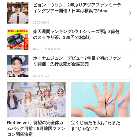
ビョン・ウソク、2年ぶりアジアファンミーテ
ィングツアー開催！日本は横浜で2day...
2026.06.09
楽天週間ランキング1位！シリーズ累計3億包
のスッキリ茶。380円でお試し
PR(ハーブ健康本舗)
ホ・ナムジュン、デビュー7年目で初のファン
ミ開催！先行販売が全席完売
2026.07.24
Red Velvet、待望の完全体カ
宝くじ当たる人は“たまた
ムバック目前！8月韓国ファン
ま”じゃない?!
コン開催決定