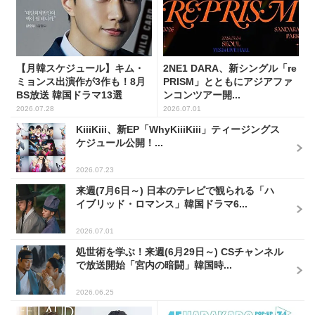
【月韓スケジュール】キム・
2NE1 DARA、新シングル「re
ミョンス出演作が3作も！8月
PRISM」とともにアジアファ
BS放送 韓国ドラマ13選
ンコンツアー開...
2026.07.28
2026.07.01
KiiiKiii、新EP「WhyKiiiKiii」ティージングス
ケジュール公開！...
2026.07.23
来週(7月6日～) 日本のテレビで観られる「ハ
イブリッド・ロマンス」韓国ドラマ6...
2026.07.01
処世術を学ぶ！来週(6月29日～) CSチャンネル
で放送開始「宮内の暗闘」韓国時...
2026.06.25