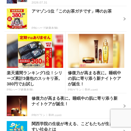
2026.07.31
アマゾン1位「このお茶ガチです」噂のお茶
PR(ハーブ健康本舗)
楽天週間ランキング1位！シリ
修復力が高まる夜に。睡眠中
ーズ累計3億包のスッキリ茶。
の肌に寄り添う新ナイトケア
380円でお試し
が誕生！
PR(ハーブ健康本舗)
PR(ゲラン｜美的.com)
修復力が高まる夜に。睡眠中の肌に寄り添う新
ナイトケアが誕生！
PR(ゲラン｜美的.com)
関西学院の生徒が考える、こどもたちが生きや
すい社会とは