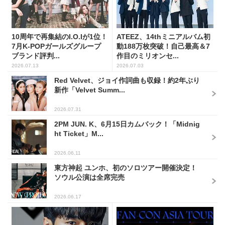
10周年で再集結のI.O.Iが1位！
ATEEZ、14thミニアルバム初
7月K-POPガールズグループ
動188万枚突破！自己最高＆7
ブランド評判...
作目のミリオンセ...
2026.07.13
2026.07.03
Red Velvet、ジョイ作詞曲も収録！約2年ぶり
新作「Velvet Summ...
2026.07.31
2PM JUN. K、6月15日カムバック！「Midnig
ht Ticket」M...
2026.06.11
東方神起 ユンホ、初のソロツアー開催決定！
ソウル公演は全席完売
2026.06.17