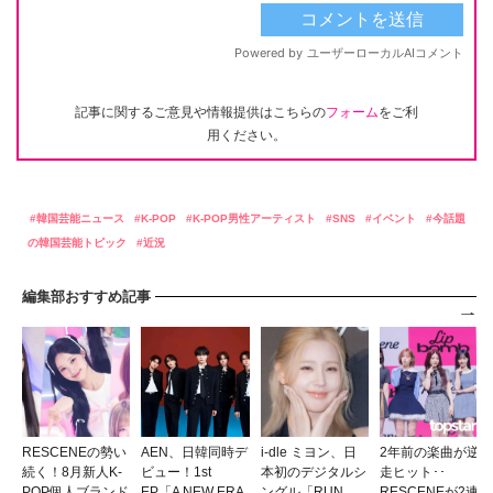
記事に関するご意見や情報提供はこちらの
フォーム
をご利
用ください。
韓国芸能ニュース
K-POP
K-POP男性アーティスト
SNS
イベント
今話題
の韓国芸能トピック
近況
編集部おすすめ記事
RESCENEの勢い
AEN、日韓同時デ
i-dle ミヨン、日
2年前の楽曲が逆
続く！8月新人K-
ビュー！1st
本初のデジタルシ
走ヒット･･
POP個人ブランド
EP「A NEW ERA
ングル「RUN
RESCENEが2連