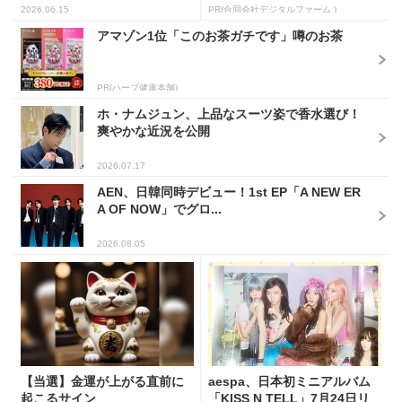
2026.06.15
PR(合同会社デジタルファーム )
アマゾン1位「このお茶ガチです」噂のお茶
PR(ハーブ健康本舗)
ホ・ナムジュン、上品なスーツ姿で香水選び！
爽やかな近況を公開
2026.07.17
AEN、日韓同時デビュー！1st EP「A NEW ER
A OF NOW」でグロ...
2026.08.05
【当選】金運が上がる直前に
aespa、日本初ミニアルバム
起こるサイン
「KISS N TELL」7月24日リ