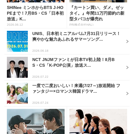
SHINee ミンホからBTS J-HO
『カートン買い、ダメ。ゼッ
PEまで！7月BS・CS「日本初
タイ。』年間11万円節約の新
放送」K...
型タバコが爆売れ
2026.06.12
PR(株式会社HAL)
UNIS、日本初ミニアルバム7月31日リリース！
爽やかな魅力あふれるサマーソング...
2026.06.18
NCT JNJMファンミが日本TV初上陸！8月B
S・CS「K-POP公演」放送ス...
2026.07.22
一度で二度おいしい！来週(7/27～)放送開始 フ
ァンタジー×ロマンス韓国ドラマ...
2026.07.24