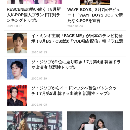
RESCENEの勢い続く！8月新
WAYF BOYS、8月7日デビュ
人K-POP個人ブランド評判ラ
ー！「WAYF BOYS DO」で新
ンキングトップ5
たなK-POPを宣言
2026.08.06
2026.08.06
イ・ミンギ主演「FACE ME」が日本のテレビ初登
場！8月BS・CS放送「VOD独占配信」韓ドラ11選
2026.07.15
ソ・ジソブが1位に返り咲き！7月第4週 韓国ドラ
マ出演者 話題性トップ5
2026.07.29
ソ・ジソブからイ・ドンウクへ首位バトンタッ
チ！7月第5週 韓ドラ出演者 話題性トップ5
2026.08.05