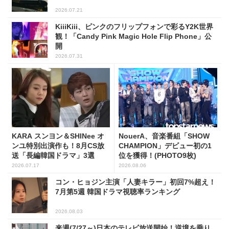
2026.07.21
KiiiKiii、ピンクのフリップフォンで彩るY2K世界
観！「Candy Pink Magic Hole Flip Phone」公
開
2026.07.31
KARA スンヨン＆SHINee オ
NouerA、音楽番組「SHOW
ンユ特別出演作も！8月CS放
CHAMPION」デビュー初の1
送「長編韓国ドラマ」3選
位を獲得！(PHOTO9枚)
2026.07.17
2026.08.06
コン・ヒョジン主演「人妻キラー」初回7%超え！
7月第5週 韓国ドラマ視聴率ランキング
2026.08.03
来週(7/27～)日本のテレビ放送開始！逆境を乗り