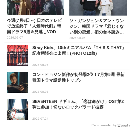
今週(7月6日～) 日本のテレビ
ソ・ガンジュン＆アン・ウン
で放送終了「人気時代劇」韓
ジン、韓国ドラマ「君じゃな
国ドラマ5選＆見逃しVOD
い別の恋愛」初の台本読み合
わせで抜群のケミ
2026.07.07
2026.08.05
Stray Kids、10thミニアルバム「THIS & THAT」
記者懇談会に出席！(PHOTO12枚)
2026.08.06
コン・ヒョジン新作が初登場2位！7月第5週 最新
韓国ドラマ話題性トップ5
2026.08.05
SEVENTEEN ドギョム、「恋は命がけ」OST第2
弾に参加！切ないロックバラード披露
2026.07.24
Recommended by