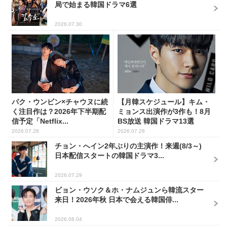
局で始まる韓国ドラマ6選
2026.07.30
パク・ウンビン×チャウヌに続
【月韓スケジュール】キム・
く注目作は？2026年下半期配
ミョンス出演作が3作も！8月
信予定「Netflix...
BS放送 韓国ドラマ13選
2026.07.28
2026.07.28
チョン・へイン2年ぶりの主演作！来週(8/3～)
日本配信スタートの韓国ドラマ3...
2026.07.29
ビョン・ウソク＆ホ・ナムジュンら韓流スター
来日！2026年秋 日本で会える韓国俳...
2026.08.04