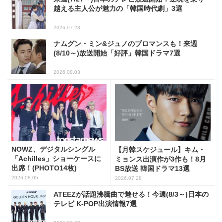
越える主人公が魅力の「韓国時代劇」3選
2026.07.23
ナムグン・ミン&ジュノのブロマンスも！来週
(8/10～)放送開始「好評」韓国ドラマ7選
2026.08.03
NOWZ、デジタルシングル
【月韓スケジュール】キム・
「Achilles」ショーケースに
ミョンス出演作が3作も！8月
出席！(PHOTO14枚)
BS放送 韓国ドラマ13選
2026.08.05
2026.07.28
ATEEZが話題沸騰曲で魅せる！今週(8/3～)日本の
テレビ K-POP出演情報7選