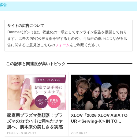
サイトの広告について
Danmee(ダンミ)は、収益化の一環としてオンライン広告を展開しており
ます。広告の内容(公序良俗を害するもの)や、可読性の低下につながる広
告に関するご意見はこちらの
フォーム
をご利用ください。
この記事と関連度が高いトピック
家庭用プラズマ美顔器！プラ
XLOV「2026 XLOV ASIA TO
ズマの力でハリに満ちたツヤ
UR＜Serving-X＞IN TO...
肌へ。肌本来の美しさを実感
し...
PR(SEVEN BEAUTY)
2026.06.15