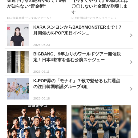
金運下げるの絶対やめて！9割
【今すぐやって】60歳以上は
が知らない“貯金術”
〇〇しないと金運が崩壊しま
す
PR(合同会社デジタルファーム )
PR(合同会社デジタルファーム )
KARA スンヨンからBABYMONSTERまで！7
月開催のK-POP来日イベン...
2026.06.23
BIGBANG、9年ぶりのワールドツアー開催決
定！日本4都市を含む公演スケジュー...
2026.06.11
K-POP界の「モナキ」？歌で魅せるも共通点
の注目韓国歌謡グループ4組
2026.06.18