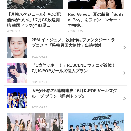
【月韓スケジュール】VOD配
Red Velvet、夏の新曲「Surfi
信作がついに！7月CS放送開
n’ Boy」をファンコンサート
始 韓国ドラマ(全62選...
で初披...
2026.06.23
2026.07.29
2PM イ・ジュノ、次回作はファンタジー・ラ
ブコメ？「駐韓異国大使館」出演検討
2026.06.12
「1位ヤッホー！」RESCENE ウォニが首位！
7月K-POPガールズ個人ブラン...
2026.07.21
IVEが圧巻の5連覇達成！6月K-POPガールズグ
ループ ブランド評判トップ5
2026.06.15