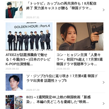
「トッケビ」カップルの再共演作も！8月配信
終了 実力派キャストが贈る「韓国ドラマ...
2026.07.31
ATEEZが話題沸騰曲で魅せ
コン・ヒョジン主演「人妻キ
る！今週(8/3～)日本のテレビ
ラー」初回7%超え！7月第5週
K-POP出演情報...
韓国ドラマ視聴率ランキ...
2026.08.03
2026.08.03
ソ・ジソブが1位に返り咲き！7月第4週 韓国ド
ラマ出演者 話題性トップ5
2026.07.29
8/21～1週間限定4K上映の韓国映画「新感
染」、本編の見どころを凝縮した“映画...