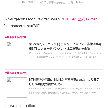
BANA5期ファンクラブ募集の知らせ（出典：Twitter）
[wp-svg-icons icon=”twitter” wrap=”i”]
B1A4 公式Twitter
[su_spacer size=”30″]
元Secret(シークレット) チョン・ヒョソン、芸能活動再
開? TSエンターテインメントは二重契約を主張
ガールズグループSecret(シークレット)の元メンバーで、歌手兼女優のチョン・ヒョ
ソンと、所属事務所TSエンターテインメントが、契約解除をめぐり、再び対立...
BTS(防弾少年団)、Bighitと早期再契約結ぶ「より安定
した長期的な活動のため」
世界をまたにかけて活躍しているBTS(防弾少年団)が、Bighitエンターテインメント
と早期再契約を結び、新たな歴史を作り続ける。 BTSメンバー（出典：Twitter...
[korea_sns_button]