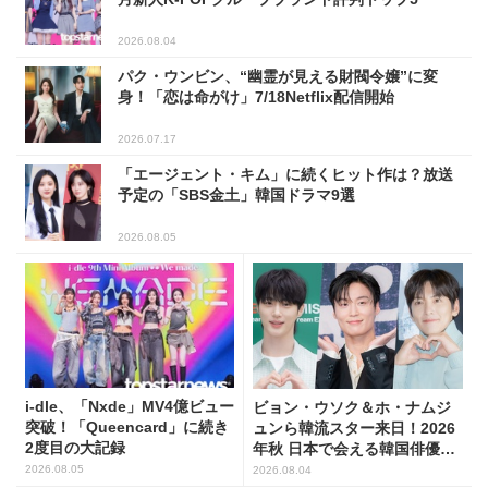
2026.08.04
パク・ウンビン、“幽霊が見える財閥令嬢”に変
身！「恋は命がけ」7/18Netflix配信開始
2026.07.17
「エージェント・キム」に続くヒット作は？放送
予定の「SBS金土」韓国ドラマ9選
2026.08.05
i-dle、「Nxde」MV4億ビュー
ビョン・ウソク＆ホ・ナムジ
突破！「Queencard」に続き
ュンら韓流スター来日！2026
2度目の大記録
年秋 日本で会える韓国俳優10
人
2026.08.05
2026.08.04