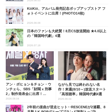
2026.08.03
KiiiKiii、アルバム発売記念ポップアップストア フ
ォトイベントに出席！(PHOTO14枚)
2026.08.06
日本のファンも大絶賛！8月CS放送開始 ★4.0以上
の「韓国時代劇」4選
2026.07.16
アン・ボヒョン＆チョン・ウ
ながら見では終われない名
ンチェら、SBS「財閥 x 刑事
作！来週(8/10～)放送スタート
2」制作発表会に出席！
「高視聴率」韓国時代劇4選
(PHOTO7枚)
2026.08.04
2026.08.04
2年前の楽曲が逆走ヒット･･RESCENEが2連覇、8
月新人K-POPグループブランド評判トップ5