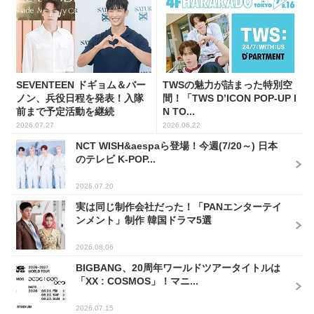
SEVENTEEN ドギョム＆バー
TWSの魅力が詰まった特別空
ノン、兵役日程を発表！入隊
間！「TWS D’ICON POP-UP I
前まで予定活動を継続
N TO...
2026.07.27
2026.06.22
NCT WISH&aespaら登場！今週(7/20～) 日本
のテレビ K-POP...
2026.07.20
実は同じ制作会社だった！「PANエンターテイ
ンメント」制作 韓国ドラマ5選
2026.08.06
BIGBANG、20周年ワールドツアータイトルは
「XX : COSMOS」！マニ...
2026.07.15