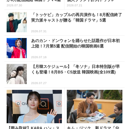
2026.07.30
2026.07.21
「トッケビ」カップルの再共演作も！8月配信終了
実力派キャストが贈る「韓国ドラマ」5選
2026.07.31
あのカン・ドンウォンを踊らせた話題作が日本初
上陸！7月第5週 配信開始の韓国映画6選
2026.07.16
【月韓スケジュール】「冬ソナ」日本特別版が早
くも登場！8月BS・CS放送 韓国映画(全109選)
2026.07.27
【囲み取材】KARA ハン・ス
キム・ジソク、新ドラマ「分