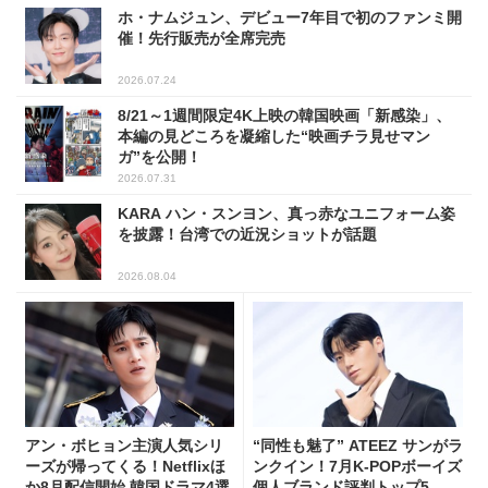
ホ・ナムジュン、デビュー7年目で初のファンミ開
催！先行販売が全席完売
2026.07.24
8/21～1週間限定4K上映の韓国映画「新感染」、
本編の見どころを凝縮した“映画チラ見せマン
ガ”を公開！
2026.07.31
KARA ハン・スンヨン、真っ赤なユニフォーム姿
を披露！台湾での近況ショットが話題
2026.08.04
アン・ボヒョン主演人気シリ
“同性も魅了” ATEEZ サンがラ
ーズが帰ってくる！Netflixほ
ンクイン！7月K-POPボーイズ
か8月配信開始 韓国ドラマ4選
個人ブランド評判トップ5