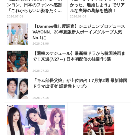
ンヨン、日本のファンへ感謝
かった、離婚しよう」でリア
「これからもいい姿をたくさ
ルな夫婦の葛藤を熱演！
ん見せたい」
2026.07.08
2026.08.04
【Danmee推し度調査】ジェジュンプロデュース
VAYONN、26年夏版新人ボーイズグループ人気
No.1に
2026.08.06
【週韓スケジュール】最新韓ドラから韓国映画ま
で！来週(7/27～) 日本初配信の注目作3選
2026.07.23
「キム部長父娘」が上位独占！7月第2週 最新韓国
ドラマ出演者 話題性トップ5
2026.07.15