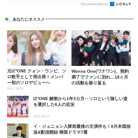
Recommended by
今、あなたにオススメ
元IZ*ONE クォン・ウンビ、ソ
Wanna One(ワナワン)、契約
ロ歌手として再出発！メンバ
満了でファンに別れ…18ヶ月
ー初のソロデビューへ
の活動を振り返る
2021.08.05
IZ*ONE 解散から1年3カ月･･ソロという険しい道
を選択した6人の近況
2022.08.27
イ・ジュニョン入隊前最後の主演作も！8月本国放
送&配信開始 韓国ドラマ7選