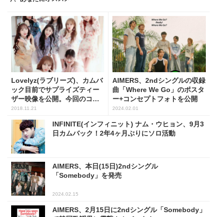
Lovelyz(ラブリーズ)、カムバ
AIMERS、2ndシングルの収録
ック目前でサプライズティー
曲「Where We Go」のポスタ
ザー映像を公開。今回のコン
ー+コンセプトフォトを公開
セプトに関心が集まる。
2018.11.21
2024.02.01
INFINITE(インフィニット) ナム・ウヒョン、9月3
日カムバック！2年4ヶ月ぶりにソロ活動
AIMERS、本日(15日)2ndシングル
「Somebody」を発売
2024.02.15
AIMERS、2月15日に2ndシングル「Somebody」