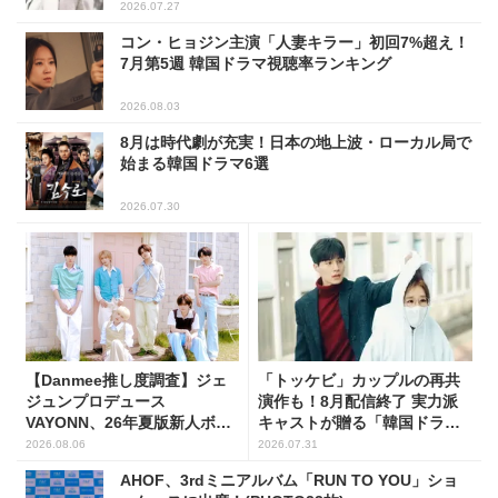
2026.07.27
コン・ヒョジン主演「人妻キラー」初回7%超え！
7月第5週 韓国ドラマ視聴率ランキング
2026.08.03
8月は時代劇が充実！日本の地上波・ローカル局で
始まる韓国ドラマ6選
2026.07.30
【Danmee推し度調査】ジェ
「トッケビ」カップルの再共
ジュンプロデュース
演作も！8月配信終了 実力派
VAYONN、26年夏版新人ボー
キャストが贈る「韓国ドラ
イズグループ人気No.1に
マ」5選
2026.08.06
2026.07.31
AHOF、3rdミニアルバム「RUN TO YOU」ショ