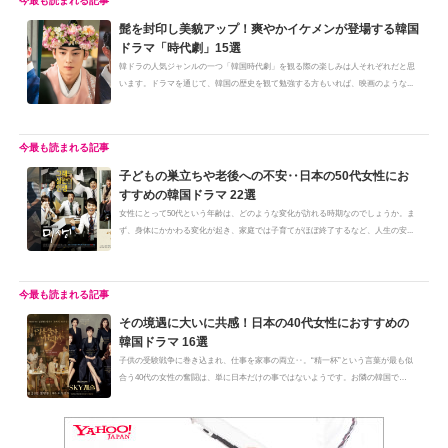
髭を封印し美貌アップ！爽やかイケメンが登場する韓国
ドラマ「時代劇」15選
韓ドラの人気ジャンルの一つ「韓国時代劇」を観る際の楽しみは人それぞれだと思
います。ドラマを通じて、韓国の歴史を観て勉強する方もいれば、映画のような...
子どもの巣立ちや老後への不安‥日本の50代女性にお
すすめの韓国ドラマ 22選
女性にとって50代という年齢は、どのような変化が訪れる時期なのでしょうか。ま
ず、身体にかかわる変化が起き、家庭では子育てがほぼ終了するなど、人生の安...
その境遇に大いに共感！日本の40代女性におすすめの
韓国ドラマ 16選
子供の受験戦争に巻き込まれ、仕事を家事の両立‥。“精一杯”という言葉が最も似
合う40代の女性の奮闘は、単に日本だけの事ではないようです。お隣の韓国で
も、...