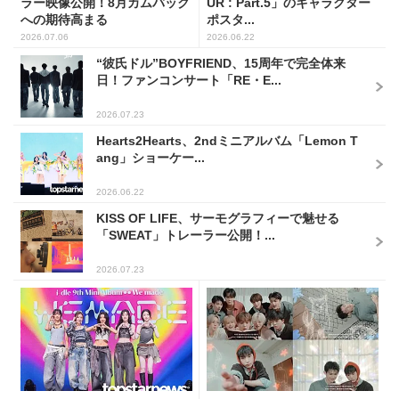
ラー映像公開！8月カムバック
UR : Part.5」のキャラクター
への期待高まる
ポスタ...
2026.07.06
2026.06.22
“彼氏ドル”BOYFRIEND、15周年で完全体来
日！ファンコンサート「RE・E...
2026.07.23
Hearts2Hearts、2ndミニアルバム「Lemon T
ang」ショーケー...
2026.06.22
KISS OF LIFE、サーモグラフィーで魅せる
「SWEAT」トレーラー公開！...
2026.07.23