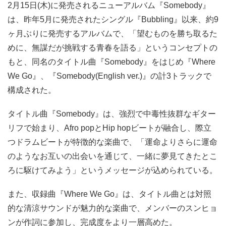
2月15日(木)に発売されるニューアルバム『Somebody』
は、昨年5月に発売されたシングル『Bubbling』以来、約9
ヶ月ぶりに発売するアルバムで、「望むものを勝ち取るた
めに、無謀だが挑戦する青春を語る」というコンセプトの
もと、同名のタイトル曲『Somebody』をはじめ『Where
We Go』、『Somebody(English ver.)』の計3トラックで
構成された。
タイトル曲『Somebody』は、強烈で中毒性抜群なギター
リフで始まり、Afro popとHip hopビートが融合し、際立
つドラムビートが特徴的な楽曲で、「運命よりさらに運命
のようなお互いの出会いを通じて、一緒に夢見てきたとこ
ろに駆けてみよう」というメッセージが込められている。
また、収録曲『Where We Go』は、タイトル曲とは対照
的な清涼サウンドが魅力的な楽曲で、メンバーのスンヒョ
ンが作詞に参加し、完成度をより一層高めた。