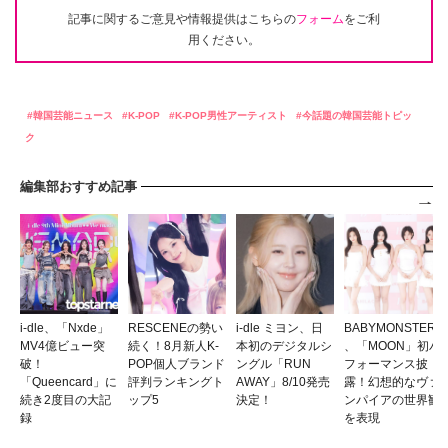
記事に関するご意見や情報提供はこちらの
フォーム
をご利
用ください。
韓国芸能ニュース
K-POP
K-POP男性アーティスト
今話題の韓国芸能トピッ
ク
編集部おすすめ記事
i-dle、「Nxde」
RESCENEの勢い
i-dle ミヨン、日
BABYMONSTER
MV4億ビュー突
続く！8月新人K-
本初のデジタルシ
、「MOON」初パ
破！
POP個人ブランド
ングル「RUN
フォーマンス披
「Queencard」に
評判ランキングト
AWAY」8/10発売
露！幻想的なヴァ
続き2度目の大記
ップ5
決定！
ンパイアの世界観
録
を表現