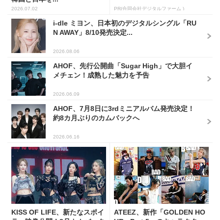
2026.07.02
PR(合同会社デジタルファーム )
i-dle ミヨン、日本初のデジタルシングル「RU
N AWAY」8/10発売決定...
2026.08.06
AHOF、先行公開曲「Sugar High」で大胆イ
メチェン！成熟した魅力を予告
2026.06.09
AHOF、7月8日に3rdミニアルバム発売決定！
約8カ月ぶりのカムバックへ
2026.06.16
KISS OF LIFE、新たなスポイ
ATEEZ、新作「GOLDEN HO