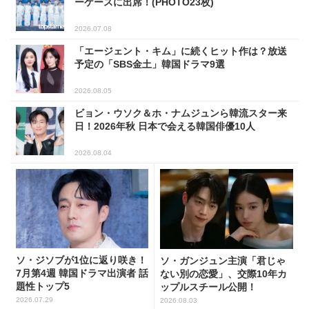
ーケースに出席！(PHOTO23枚)
2026.07.08
「エージェント・キム」に続くヒット作は？放送
予定の「SBS金土」韓国ドラマ9選
2026.08.05
ビョン・ウソク＆ホ・ナムジュンら韓流スター来
日！2026年秋 日本で会える韓国俳優10人
2026.08.04
ソ・ジソブが1位に返り咲き！
ソ・ガンジュン主演「君じゃ
7月第4週 韓国ドラマ出演者 話
ない別の恋愛」、交際10年カ
題性トップ5
ップルスチール公開！
2026.07.29
2026.08.03