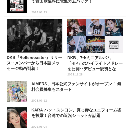
で韓国歌謡界に電撃カムバック！
2024.01.23
DKB『Rollercoaster』リリー
DKB、7thミニアルバム
ス‥メンバーから日本語メッ
「HIP」のハイライトメドレー
セージ動画到着！
を公開‥デビュー後初となる
ファンソングも
2023.11.28
AIMERS、日本公式ファンサイトがオープン！ 無
料会員募集もスタート
2023.06.12
KARA ハン・スンヨン、真っ赤なユニフォーム姿
を披露！台湾での近況ショットが話題
2026.08.04