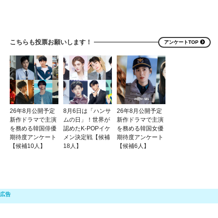
こちらも投票お願いします！
アンケートTOP
26年8月公開予定
8月6日は「ハンサ
26年8月公開予定
新作ドラマで主演
ムの日」！世界が
新作ドラマで主演
を務める韓国俳優
認めたK-POPイケ
を務める韓国女優
期待度アンケート
メン決定戦【候補
期待度アンケート
【候補10人】
18人】
【候補6人】