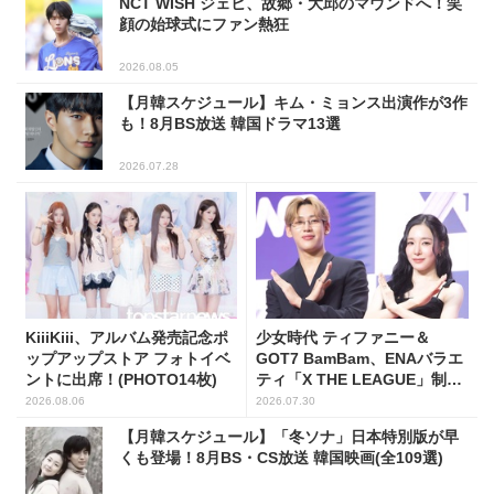
NCT WISH ジェヒ、故郷・大邱のマウンドへ！笑
顔の始球式にファン熱狂
2026.08.05
【月韓スケジュール】キム・ミョンス出演作が3作
も！8月BS放送 韓国ドラマ13選
2026.07.28
KiiiKiii、アルバム発売記念ポ
少女時代 ティファニー＆
ップアップストア フォトイベ
GOT7 BamBam、ENAバラエ
ントに出席！(PHOTO14枚)
ティ「X THE LEAGUE」制作
発表会に出席！(PHOTO11枚)
2026.08.06
2026.07.30
【月韓スケジュール】「冬ソナ」日本特別版が早
くも登場！8月BS・CS放送 韓国映画(全109選)