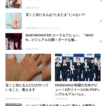
2026.07.02
宝くじ当たる人は“たまたま”じゃない?!
PR(合同会社デジタルファーム )
BABYMONSTER ローラ＆アヒョン、「MOO
N」ビジュアル公開！ダークな魅...
2026.07.29
宝くじ当たる人だけがやって
DKB&H2Hが待望の日本デビ
いること、教えます
ュー！8月リリースのK-POPシ
ングル＆アルバム1...
PR(合同会社デジタルファーム )
2026.07.28
コンビニで買うのは損！たばこ税なしの新型タ