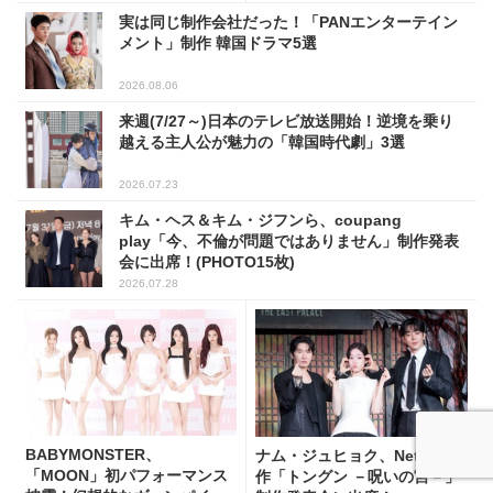
実は同じ制作会社だった！「PANエンターテイン
メント」制作 韓国ドラマ5選
2026.08.06
来週(7/27～)日本のテレビ放送開始！逆境を乗り
越える主人公が魅力の「韓国時代劇」3選
2026.07.23
キム・ヘス＆キム・ジフンら、coupang
play「今、不倫が問題ではありません」制作発表
会に出席！(PHOTO15枚)
2026.07.28
BABYMONSTER、
ナム・ジュヒョク、Netflix新
「MOON」初パフォーマンス
作「トングン －呪いの宮－」