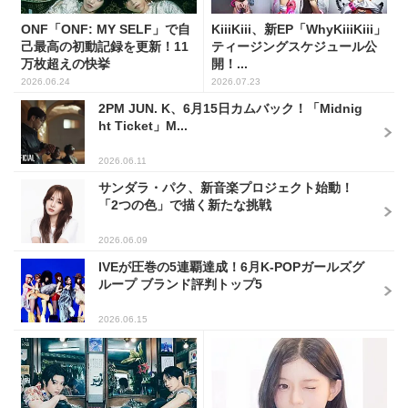
ONF「ONF: MY SELF」で自
KiiiKiii、新EP「WhyKiiiKiii」
己最高の初動記録を更新！11
ティージングスケジュール公
万枚超えの快挙
開！...
2026.06.24
2026.07.23
2PM JUN. K、6月15日カムバック！「Midnig
ht Ticket」M...
2026.06.11
サンダラ・パク、新音楽プロジェクト始動！
「2つの色」で描く新たな挑戦
2026.06.09
IVEが圧巻の5連覇達成！6月K-POPガールズグ
ループ ブランド評判トップ5
2026.06.15