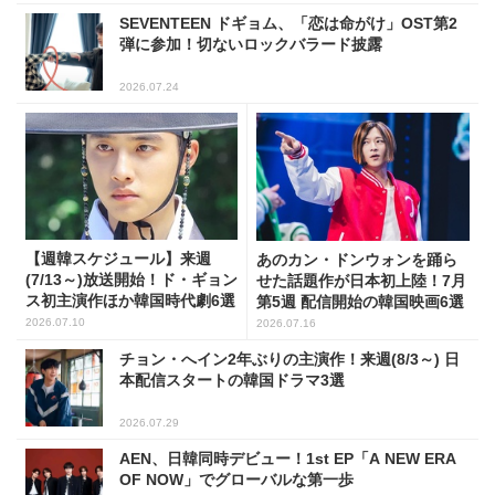
SEVENTEEN ドギョム、「恋は命がけ」OST第2
弾に参加！切ないロックバラード披露
2026.07.24
【週韓スケジュール】来週
あのカン・ドンウォンを踊ら
(7/13～)放送開始！ド・ギョン
せた話題作が日本初上陸！7月
ス初主演作ほか韓国時代劇6選
第5週 配信開始の韓国映画6選
2026.07.10
2026.07.16
チョン・へイン2年ぶりの主演作！来週(8/3～) 日
本配信スタートの韓国ドラマ3選
2026.07.29
AEN、日韓同時デビュー！1st EP「A NEW ERA
OF NOW」でグローバルな第一歩