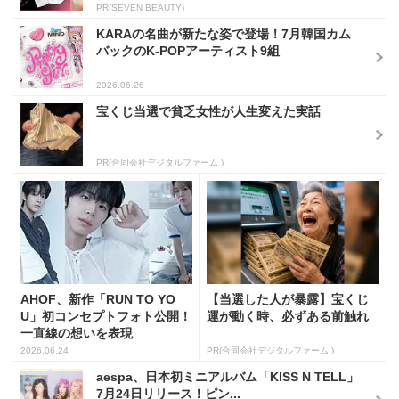
PR(SEVEN BEAUTY)
KARAの名曲が新たな姿で登場！7月韓国カム
バックのK-POPアーティスト9組
2026.06.26
宝くじ当選で貧乏女性が人生変えた実話
PR(合同会社デジタルファーム )
AHOF、新作「RUN TO YO
【当選した人が暴露】宝くじ
U」初コンセプトフォト公開！
運が動く時、必ずある前触れ
一直線の想いを表現
2026.06.24
PR(合同会社デジタルファーム )
aespa、日本初ミニアルバム「KISS N TELL」
7月24日リリース！ピン...