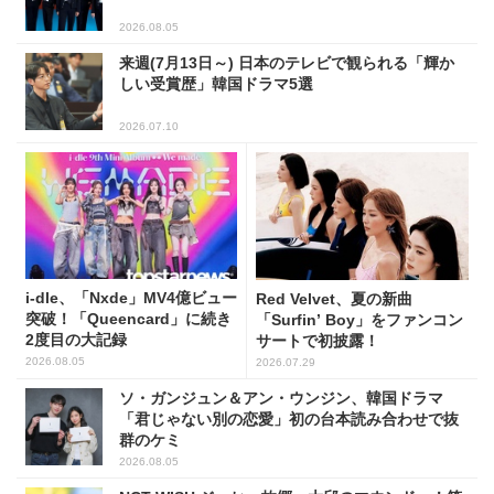
2026.08.05
来週(7月13日～) 日本のテレビで観られる「輝か
しい受賞歴」韓国ドラマ5選
2026.07.10
i-dle、「Nxde」MV4億ビュー
Red Velvet、夏の新曲
突破！「Queencard」に続き
「Surfin’ Boy」をファンコン
2度目の大記録
サートで初披露！
2026.08.05
2026.07.29
ソ・ガンジュン＆アン・ウンジン、韓国ドラマ
「君じゃない別の恋愛」初の台本読み合わせで抜
群のケミ
2026.08.05