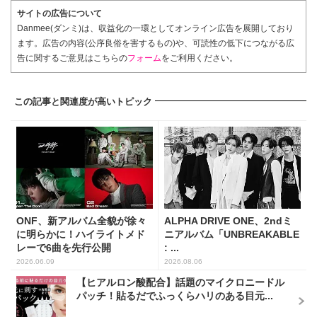
サイトの広告について
Danmee(ダンミ)は、収益化の一環としてオンライン広告を展開しており
ます。広告の内容(公序良俗を害するもの)や、可読性の低下につながる広
告に関するご意見はこちらの
フォーム
をご利用ください。
この記事と関連度が高いトピック
ONF、新アルバム全貌が徐々
ALPHA DRIVE ONE、2ndミ
に明らかに！ハイライトメド
ニアルバム「UNBREAKABLE
レーで6曲を先行公開
: ...
2026.06.09
2026.08.06
【ヒアルロン酸配合】話題のマイクロニードル
パッチ！貼るだでふっくらハリのある目元...