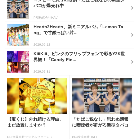
バコが爆売れ中
PR(株式会社HAL)
Hearts2Hearts、新ミニアルバム「Lemon Ta
ng」で甘酸っぱい片...
2026.06.12
KiiiKiii、ピンクのフリップフォンで彩るY2K世
界観！「Candy Pin...
2026.07.31
【宝くじ】外れ続ける理由、
「たばこ税なし」思わぬ朗報
まだ放置しますか？
に喫煙者が群がる新型タバコ
PR(合同会社デジタルファーム )
PR(株式会社HAL)