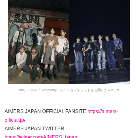
2ndシングル『Somebody』のコンセプトフォトを公開したAIMERS
AIMERS JAPAN OFFICIAL FANSITE
https://aimers-
official.jp/
AIMERS JAPAN TWITTER
https://twitter.com/AIMERS_japan