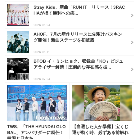
Stray Kids、新曲「RUN IT」リリース！3RAC
HAが描く勝利への疾...
2026.06.24
AHOF、7月の新作リリースに先駆けバスキン
グ開催！新曲ステージを初披露
2026.06.11
BTOB イ・ミンヒョク、収録曲「KO」ビジュ
アライザー解禁！圧倒的な存在感を披...
2026.07.24
TWS、「THE HYUNDAI GLO
【当選した人が暴露】宝くじ
BAL」アンバサダーに就任！
運が動く時、必ずある前触れ
韓国と日本を...