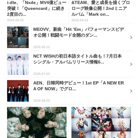
i-dle、「Nxde」MV4億ビュー
&TEAM、愛と成長を描くプロ
突破！「Queencard」に続き
ローグ映像公開！2ndミニア
2度目の...
ルバム「Mark on...
2026.08.05
2026.08.03
MEOVV、新曲「Hit ’Em」パフォーマンスビデ
オ公開！戦闘モード全開のダン...
2026.06.12
NCT WISHの初日本語タイトル曲も！7月日本
シングル・アルバムリリース情報6...
2026.07.03
AEN、日韓同時デビュー！1st EP「A NEW ER
A OF NOW」でグロ...
2026.08.05