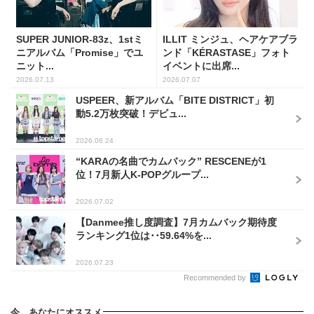
SUPER JUNIOR-83z、1stミ
ILLIT ミンジュ、ヘアケアブラ
ニアルバム「Promise」でユ
ンド「KÉRASTASE」フォト
ニット...
イベントに出席...
2026.07.13
2026.07.07
USPEER、新アルバム「BITE DISTRICT」初
動5.2万枚突破！デビュ...
2026.06.24
“KARAの名曲でカムバック” RESCENEが1
位！7月新人K-POPグループ...
2026.07.02
【Danmee推し度調査】7月カムバック期待度
ランキング1位は･･59.64%を...
2026.07.23
Recommended by
今、あなたにオススメ