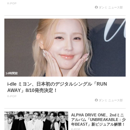
K-POP
ダンミ ニュース部
14時間前
i-dle ミヨン、日本初のデジタルシングル「RUN
AWAY」8/10発売決定！
K-POP
ダンミ ニュース部
ALPHA DRIVE ONE、2ndミニ
アルバム「UNBREAKABLE : 少
年BEAST」新ビジュアル解禁！
K-POP