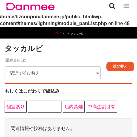
Warning
: Undefined array key "name" in
/home/bzcoupon/danmee.jp/public_html/wp-
content/themes/lightning/module_panList.php
on line
48
HOME
タッカルビ
タッカルビ
(最終更新日:)
もしくはこだわりで絞込み
個室あり
夜0時以降営業
店内禁煙
中高生割引有
関連情報や投稿はありません。