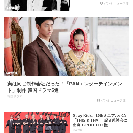
ダンミ ニュース部
14時間前
14時間前
実は同じ制作会社だった！「PANエンターテインメン
ト」制作 韓国ドラマ5選
韓国ドラマ
ダンミ ニュース部
Stray Kids、10thミニアルバム
「THIS & THAT」記者懇談会に
出席！(PHOTO12枚)
K-POP