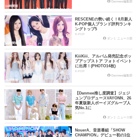
Danmee編集部
14時間前
RESCENEの勢い続く！8月新人
K-POP個人ブランド評判ランキ
ングトップ5
K-POP
ダンミ ニュース部
16時間前
KiiiKiii、アルバム発売記念ポッ
プアップストア フォトイベント
に出席！(PHOTO14枚)
K-POP
Danmee編集部
16時間前
【Danmee推し度調査】ジェジ
ュンプロデュースVAYONN、26
年夏版新人ボーイズグループ人
気No.1に
K-POP
17時間前
ダンミ ニュース部
NouerA、音楽番組「SHOW
CHAMPION」デビュー初の1位