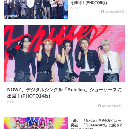
を獲得！(PHOTO9枚)
K-POP
Danmee編集部
20時間前
2日前
NOWZ、デジタルシングル「Achilles」ショーケースに
出席！(PHOTO14枚)
K-POP
Danmee編集部
i-dle、「Nxde」MV4億ビュー
突破！「Queencard」に続き2