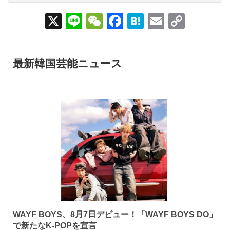
X
Li
W
F
H
E
C
n
e
a
at
m
o
e
C
c
e
ail
p
最新韓国芸能ニュース
h
e
n
y
at
b
a
Li
o
n
o
k
k
12時間前
WAYF BOYS、8月7日デビュー！「WAYF BOYS DO」
で新たなK-POPを宣言