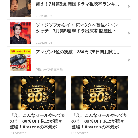
超え！7月第5週 韓国ドラマ視聴率ランキ...
2026.08.03
ソ・ジソブからイ・ドンウクへ首位バトン
タッチ！7月第5週 韓ドラ出演者 話題性ト...
2026.08.05
アマゾン1位の実績！380円で5日間お試し。
PR(ハーブ健康本舗)
「え、こんなセールやってた
「え、こんなセールやってた
の？」80％OFF以上が続々
の？」80％OFF以上が続々
登場！Amazonの本気が...
登場！Amazonの本気が...
PR(Amazon)
PR(Amazon)