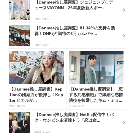
【Danmee推し度調査】ジェジュンプロデ
ュースVAYONN、26年夏版新人ボー...
2026.08.06
【Danmee推し度調査】81.34%の支持を獲
得！ONFが“期待の6月カムバッ...
2026.06.15
【Danmee推し度調査】Kep
【Danmee推し度調査】「恋
1ianの団結力が後押し！Kep
する共感細胞」で繊細な感情
1er ヒカルが...
演技を披露したキム・ミョ...
2026.06.19
2026.07.31
【Danmee推し度調査】Netflix配信中！パ
ク・ウンビン主演韓ドラ「恋は命...
2026.07.27