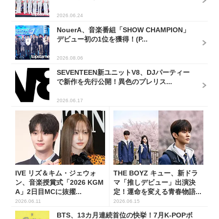
2026.06.24
NouerA、音楽番組「SHOW CHAMPION」
デビュー初の1位を獲得！(P...
2026.08.06
SEVENTEEN新ユニットV8、DJパーティー
で新作を先行公開！異色のプレリス...
2026.06.17
IVE リズ＆キム・ジェウォ
THE BOYZ キュー、新ドラ
ン、音楽授賞式「2026 KGM
マ「推しデビュー」出演決
A」2日目MCに抜擢...
定！運命を変える青春物語...
2026.06.11
2026.06.15
BTS、13カ月連続首位の快挙！7月K-POPボ