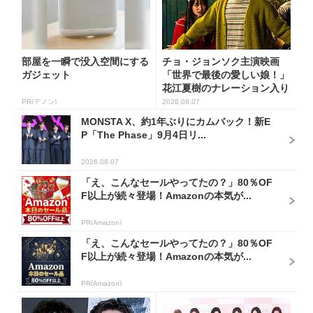
部屋を一瞬で没入空間にする
チョ・ジョンソク主演映画
ガジェット
「世界で最後の愛しい娘！」
花江夏樹のナレーション入り
予告...
PR(デノン)
2026.08.07
MONSTA X、約1年ぶりにカムバック！新E
P「The Phase」9月4日リ...
2026.08.07
「え、こんなセールやってたの？」80％OF
F以上が続々登場！Amazonの本気が...
PR(Amazon)
「え、こんなセールやってたの？」80％OF
F以上が続々登場！Amazonの本気が...
PR(Amazon)