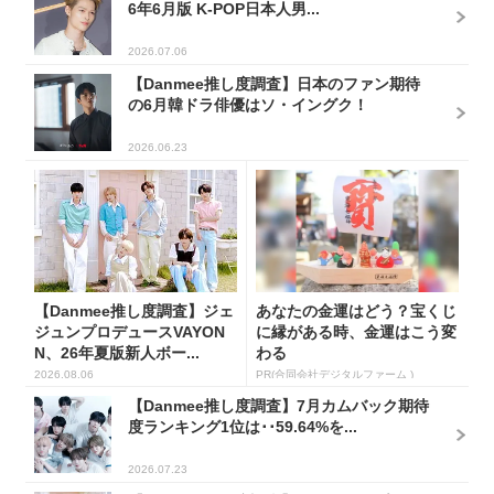
6年6月版 K-POP日本人男...
2026.07.06
【Danmee推し度調査】日本のファン期待
の6月韓ドラ俳優はソ・イングク！
2026.06.23
【Danmee推し度調査】ジェ
あなたの金運はどう？宝くじ
ジュンプロデュースVAYON
に縁がある時、金運はこう変
N、26年夏版新人ボー...
わる
2026.08.06
PR(合同会社デジタルファーム )
【Danmee推し度調査】7月カムバック期待
度ランキング1位は･･59.64%を...
2026.07.23