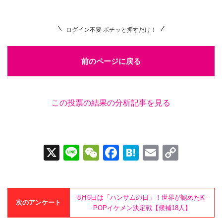
ログイン不要 ポチッと押すだけ！
前のページに戻る
この投票の結果の分析記事を見る
X
Li
W
F
H
E
C
n
e
a
at
m
o
e
C
c
e
ail
p
h
e
n
y
8月6日は「ハンサムの日」！世界が認めたK-
次のアンケート
POPイケメン決定戦【候補18人】
at
b
a
Li