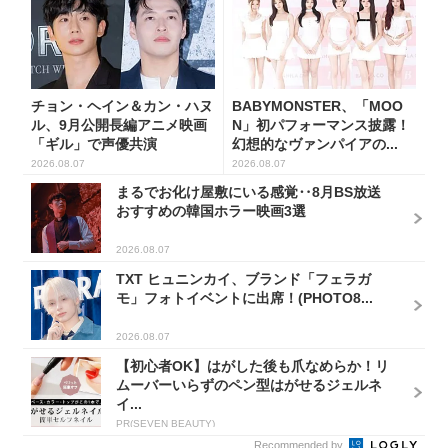
チョン・ヘイン＆カン・ハヌ
BABYMONSTER、「MOO
ル、9月公開長編アニメ映画
N」初パフォーマンス披露！
「ギル」で声優共演
幻想的なヴァンパイアの...
2026.08.07
2026.08.07
まるでお化け屋敷にいる感覚‥8月BS放送
おすすめの韓国ホラー映画3選
2026.08.07
TXT ヒュニンカイ、ブランド「フェラガ
モ」フォトイベントに出席！(PHOTO8...
2026.08.07
【初心者OK】はがした後も爪なめらか！リ
ムーバーいらずのペン型はがせるジェルネ
イ...
PR(SEVEN BEAUTY)
Recommended by