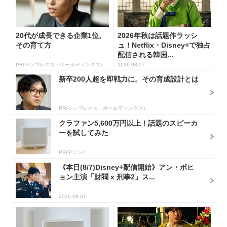
20代が成長できる企業1位。
2026年秋は話題作ラッシ
その育て方
ュ！Netflix・Disney+で独占
配信される韓国...
PR(シンプレクス・ホールディングス)
2026.08.07
新卒200人超を即戦力に。その育成設計とは
PR(シンプレクス・ホールディングス)
クラファン5,600万円以上！話題のスピーカ
ーを試してみた
PR(デノン)
《本日(8/7)Disney+配信開始》アン・ボヒ
ョン主演「財閥 x 刑事2」ス...
2026.08.07