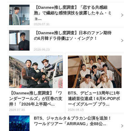
【Danmee推し度調査】「恋する共感細
胞」で繊細な感情演技を披露したキム・ミ
ョ...
2026.07.31
【Danmee推し度調査】日本のファン期待
の6月韓ドラ俳優はソ・イングク！
2026.06.23
【Danmee推し度調査】「ワ
BTS、デビュー13周年に1年
ンダーフールズ」が圧巻の支
連続首位達成！6月K-POPボ
持！「2026年上半期ベ...
ーイズグループ ブラ...
2026.07.30
2026.06.15
BTS、ジャカルタ＆ブラカン公演を追加！
ワールドツアー「ARIRANG」全88公...