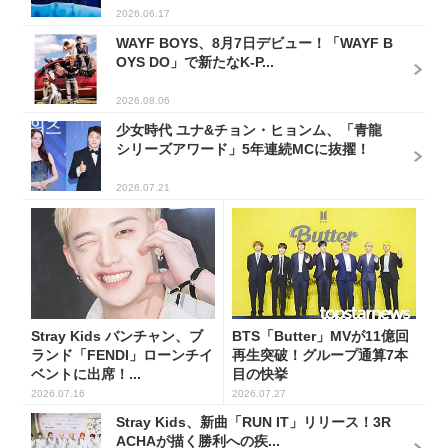
2026.06.17
WAYF BOYS、8月7日デビュー！「WAYF B
OYS DO」で新たなK-P...
2026.08.06
少女時代 ユナ&チョン・ヒョンム、「青龍
シリーズアワード」5年連続MCに抜擢！
2026.07.21
Stray Kids バンチャン、ブ
BTS「Butter」MVが11億回
ランド「FENDI」ローンチイ
再生突破！グループ通算7本
ベントに出席！...
目の快挙
2026.07.16
2026.07.27
Stray Kids、新曲「RUN IT」リリース！3R
ACHAが描く勝利への疾...