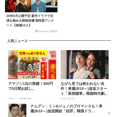
26年8月公開予定 新作ドラマで主
演を務める韓国俳優 期待度アンケ
ート【候補10人】
Danmee 調査班
人気ニュース
アマゾン1位の実績！380円
ながら見では終われない名
で5日間お試し。
作！来週(8/10～)放送スター
ト「高視聴率」韓国時代劇...
PR(ハーブ健康本舗)
2026.08.04
ナムグン・ミン&ジュノのブロマンスも！来
週(8/10～)放送開始「好評」韓国ドラ...