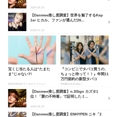
2026.06.25
【Danmee推し度調査】世界を魅了するKep
1er ヒカル、ファンが選んだ26...
2026.07.22
宝くじ当たる人は“たまた
『コンビニでタバコ買うの、
ま”じゃない?!
ちょっと待って！！』年間11
万円節約の新型タバコ
PR(合同会社デジタルファーム )
PR(株式会社HAL)
【Danmee推し度調査】n.SSign カズタ1
位！「愛の不時着」で証明したミ...
2026.06.25
【Danmee推し度調査】ENHYPEN ニキ「2