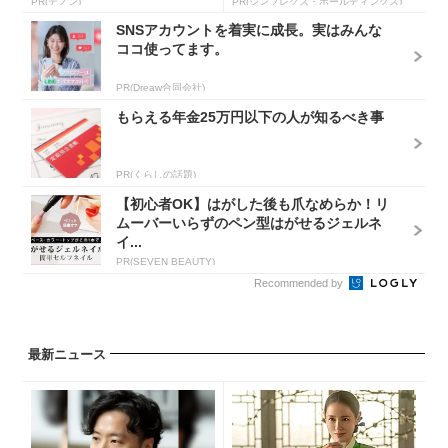
PR(デノン)
PR(シンプレクス・ホールディングス)
SNSアカウントを着実に成長。実はみんな
ココ使ってます。
PR(Dreaw合同会社)
もらえる年金25万円以下の人が知るべき事
PR(くらしの話題)
【初心者OK】はがした後も爪なめらか！リ
ムーバーいらずのペン型はがせるジェルネ
イ...
PR(SEVEN BEAUTY)
Recommended by
最新ニュース