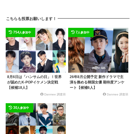
o
n
o
k
こちらも投票お願いします！
k
754
7
人参加中
人参加中
8月6日は「ハンサムの日」！世界
26年8月公開予定 新作ドラマで主
が認めたK-POPイケメン決定戦
演を務める韓国女優 期待度アンケ
【候補18人】
ート【候補6人】
Danmee 調査班
Danmee 調査班
30
人参加中