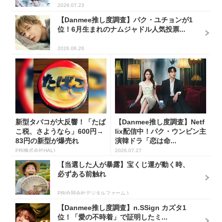
2026.07.23
【Danmee推し度調査】パク・ユチョンが1
位！6月生まれのナムジャドル人気投票...
2026.06.26
新型タバコが大反響！「たば
【Danmee推し度調査】Netf
こ税、さようなら」600円→
lix配信中！パク・ウンビン主
83円の新型が爆売れ
演韓ドラ「恋は命...
PR(株式会社HAL)
2026.07.27
【当選した人が暴露】宝くじ運が動く時、
必ずある前触れ
PR(合同会社デジタルファーム )
【Danmee推し度調査】n.SSign カズタ1
位！「愛の不時着」で証明したミ...