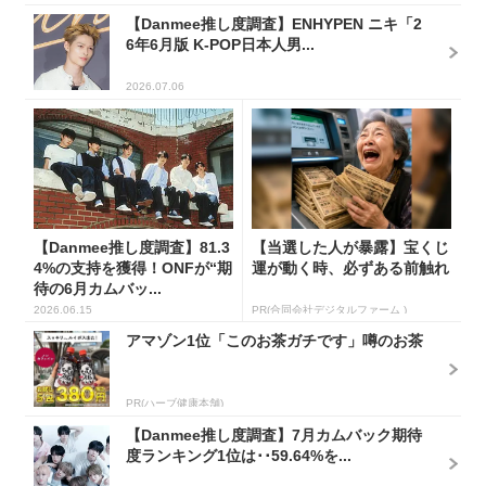
【Danmee推し度調査】ENHYPEN ニキ「2
6年6月版 K-POP日本人男...
2026.07.06
【Danmee推し度調査】81.3
【当選した人が暴露】宝くじ
4%の支持を獲得！ONFが“期
運が動く時、必ずある前触れ
待の6月カムバッ...
2026.06.15
PR(合同会社デジタルファーム )
アマゾン1位「このお茶ガチです」噂のお茶
PR(ハーブ健康本舗)
【Danmee推し度調査】7月カムバック期待
度ランキング1位は･･59.64%を...