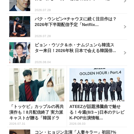
2026.07.28
パク・ウンビン×チャウヌに続く注目作は？
2026年下半期配信予定「Netflix...
2026.07.28
ビョン・ウソク＆ホ・ナムジュンら韓流ス
ター来日！2026年秋 日本で会える韓国俳...
2026.08.04
「トッケビ」カップルの再共
ATEEZが話題沸騰曲で魅せ
演作も！8月配信終了 実力派
る！今週(8/3～)日本のテレビ
キャストが贈る「韓国ドラ
K-POP出演情報...
マ...
2026.07.31
2026.08.03
コン・ヒョジン主演「人妻キラー」初回7%