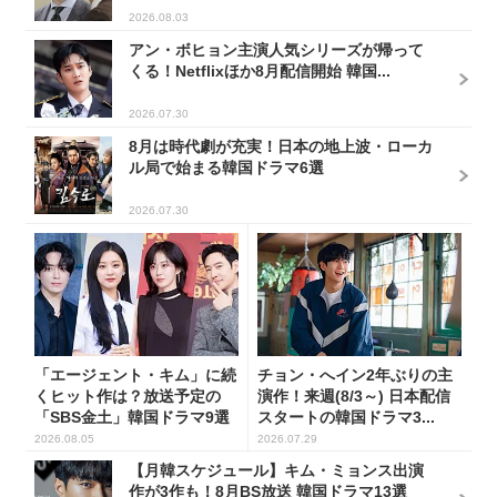
2026.08.03
アン・ボヒョン主演人気シリーズが帰って
くる！Netflixほか8月配信開始 韓国...
2026.07.30
8月は時代劇が充実！日本の地上波・ローカ
ル局で始まる韓国ドラマ6選
2026.07.30
「エージェント・キム」に続
チョン・へイン2年ぶりの主
くヒット作は？放送予定の
演作！来週(8/3～) 日本配信
「SBS金土」韓国ドラマ9選
スタートの韓国ドラマ3...
2026.08.05
2026.07.29
【月韓スケジュール】キム・ミョンス出演
作が3作も！8月BS放送 韓国ドラマ13選