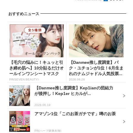
おすすめニュース
【毛穴の悩みに！キュッと引
【Danmee推し度調査】パ
き締め肌へ】10分貼るだけオ
ク・ユチョンが1位！6月生ま
ールインワンシートマスク
れのナムジャドル人気投票...
PR(SEVEN BEAUTY)
2026.06.26
【Danmee推し度調査】Kep1ianの団結力
が後押し！Kep1er ヒカルが...
2026.06.19
アマゾン1位「このお茶ガチです」噂のお茶
PR(ハーブ健康本舗)