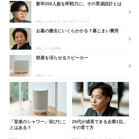
新卒200人超を即戦力に。その育成設計とは
PR(シンプレクス・ホールディングス)
お墓の撤去にいくらかかる？墓じまい費用
PR(くらしの話題)
部屋を沼らせるスピーカー
PR(デノン)
「音楽のシャワー」浴びたこ
20代が成長できる企業1位。
とはある？
その育て方