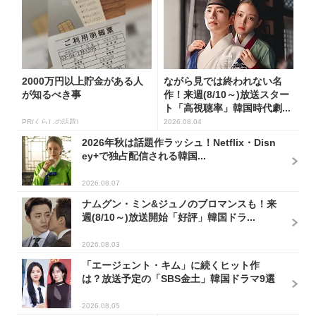
2000万円以上貯金がある人
ながら見では終われない名
が知るべき事
作！来週(8/10～)放送スター
ト「高視聴率」韓国時代劇...
PR(くらしの話題)
2026.08.04
2026年秋は話題作ラッシュ！Netflix・Disn
ey+で独占配信される韓国...
2026.08.07
ナムグン・ミン&ジュノのブロマンスも！来
週(8/10～)放送開始「好評」韓国ドラ...
2026.08.03
「エージェント・キム」に続くヒット作
は？放送予定の「SBS金土」韓国ドラマ9選
2026.08.05