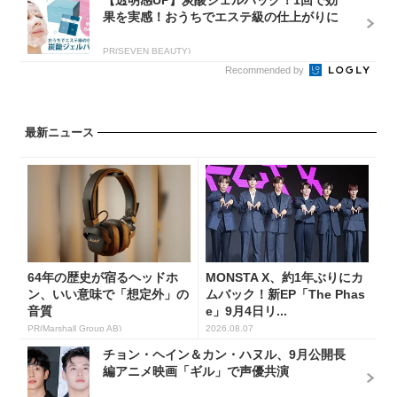
果を実感！おうちでエステ級の仕上がりに
PR(SEVEN BEAUTY)
Recommended by
最新ニュース
64年の歴史が宿るヘッドホ
MONSTA X、約1年ぶりにカ
ン、いい意味で「想定外」の
ムバック！新EP「The Phas
音質
e」9月4日リ...
PR(Marshall Group AB)
2026.08.07
チョン・ヘイン＆カン・ハヌル、9月公開長
編アニメ映画「ギル」で声優共演