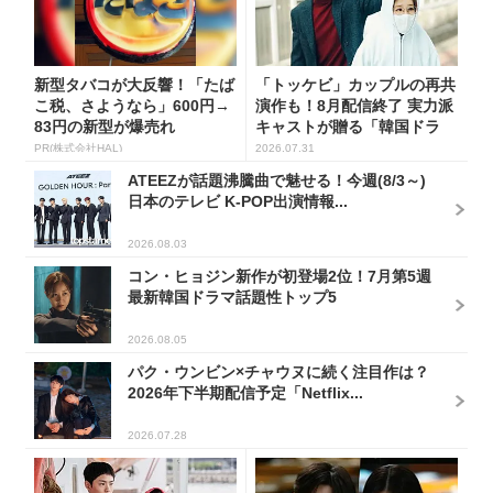
新型タバコが大反響！「たば
「トッケビ」カップルの再共
こ税、さようなら」600円→
演作も！8月配信終了 実力派
83円の新型が爆売れ
キャストが贈る「韓国ドラ
マ...
PR(株式会社HAL)
2026.07.31
ATEEZが話題沸騰曲で魅せる！今週(8/3～)
日本のテレビ K-POP出演情報...
2026.08.03
コン・ヒョジン新作が初登場2位！7月第5週
最新韓国ドラマ話題性トップ5
2026.08.05
パク・ウンビン×チャウヌに続く注目作は？
2026年下半期配信予定「Netflix...
2026.07.28