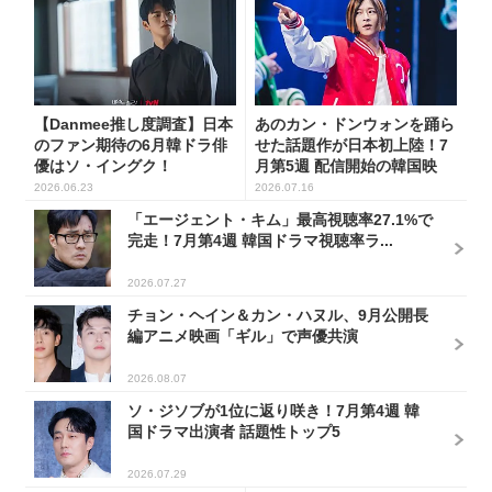
【Danmee推し度調査】日本
あのカン・ドンウォンを踊ら
のファン期待の6月韓ドラ俳
せた話題作が日本初上陸！7
優はソ・イングク！
月第5週 配信開始の韓国映
画...
2026.06.23
2026.07.16
「エージェント・キム」最高視聴率27.1%で
完走！7月第4週 韓国ドラマ視聴率ラ...
2026.07.27
チョン・ヘイン＆カン・ハヌル、9月公開長
編アニメ映画「ギル」で声優共演
2026.08.07
ソ・ジソブが1位に返り咲き！7月第4週 韓
国ドラマ出演者 話題性トップ5
2026.07.29