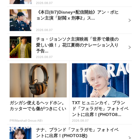
2026.08.07
《本日(8/7)Disney+配信開始》アン・ボヒ
ョン主演「財閥 x 刑事2」ス...
2026.08.07
チョ・ジョンソク主演映画「世界で最後の
愛しい娘！」花江夏樹のナレーション入り
予告...
2026.08.07
ガシガシ使えるヘッドホン。
TXT ヒュニンカイ、ブラン
カッターでも傷がつきにくい
ド「フェラガモ」フォトイベ
ントに出席！(PHOTO8...
PR(Marshall Group AB)
2026.08.07
ナナ、ブランド「フェラガモ」フォトイベ
ントに出席！(PHOTO3枚)