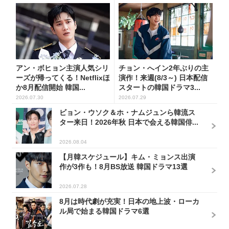
アン・ボヒョン主演人気シリ
チョン・へイン2年ぶりの主
ーズが帰ってくる！Netflixほ
演作！来週(8/3～) 日本配信
か8月配信開始 韓国...
スタートの韓国ドラマ3...
2026.07.30
2026.07.29
ビョン・ウソク＆ホ・ナムジュンら韓流ス
ター来日！2026年秋 日本で会える韓国俳...
2026.08.04
【月韓スケジュール】キム・ミョンス出演
作が3作も！8月BS放送 韓国ドラマ13選
2026.07.28
8月は時代劇が充実！日本の地上波・ローカ
ル局で始まる韓国ドラマ6選