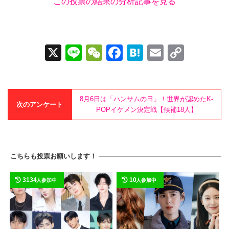
この投票の結果の分析記事を見る
X
Li
W
F
H
E
C
n
e
a
at
m
o
e
C
c
e
ail
p
h
e
n
y
8月6日は「ハンサムの日」！世界が認めたK-
次のアンケート
POPイケメン決定戦【候補18人】
at
b
a
Li
o
n
o
k
こちらも投票お願いします！
k
3134
10
人参加中
人参加中