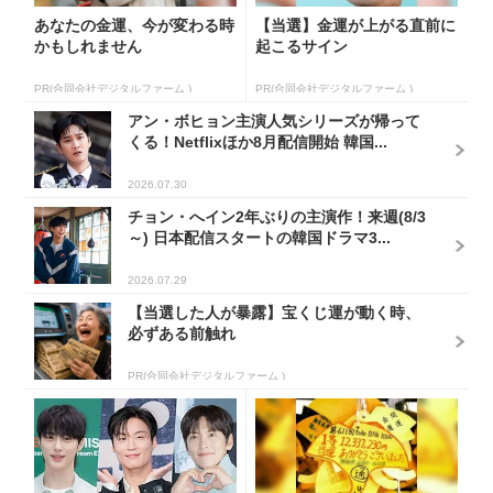
あなたの金運、今が変わる時
【当選】金運が上がる直前に
かもしれません
起こるサイン
PR(合同会社デジタルファーム )
PR(合同会社デジタルファーム )
アン・ボヒョン主演人気シリーズが帰って
くる！Netflixほか8月配信開始 韓国...
2026.07.30
チョン・へイン2年ぶりの主演作！来週(8/3
～) 日本配信スタートの韓国ドラマ3...
2026.07.29
【当選した人が暴露】宝くじ運が動く時、
必ずある前触れ
PR(合同会社デジタルファーム )