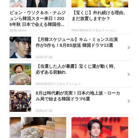
ビョン・ウソク＆ホ・ナムジ
【宝くじ】外れ続ける理由、
ュンら韓流スター来日！202
まだ放置しますか？
6年秋 日本で会える韓国俳...
2026.08.04
PR(合同会社デジタルファーム )
【月韓スケジュール】キム・ミョンス出演
作が3作も！8月BS放送 韓国ドラマ13選
2026.07.28
【当選した人が暴露】宝くじ運が動く時、
必ずある前触れ
PR(合同会社デジタルファーム )
8月は時代劇が充実！日本の地上波・ローカ
ル局で始まる韓国ドラマ6選
2026.07.30