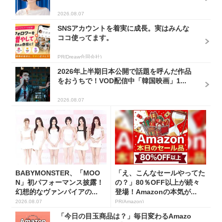
2026.08.07
SNSアカウントを着実に成長。実はみんな
ココ使ってます。
PR(Dreaw合同会社)
2026年上半期日本公開で話題を呼んだ作品
をおうちで！VOD配信中「韓国映画」1...
2026.08.07
BABYMONSTER、「MOO
「え、こんなセールやってた
N」初パフォーマンス披露！
の？」80％OFF以上が続々
幻想的なヴァンパイアの...
登場！Amazonの本気が...
2026.08.07
PR(Amazon)
「今日の目玉商品は？」毎日変わるAmazo