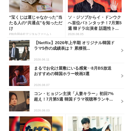
“宝くじは運じゃなかった”当
ソ・ジソブからイ・ドンウク
たる人の“共通点”を知っただ
へ首位バトンタッチ！7月第5
け
週 韓ドラ出演者 話題性ト...
PR(合同会社デジタルファーム )
2026.08.05
【Netflix】2026年上半期 オリジナル韓国ド
ラマ5作の成績表は？ 累積視...
2026.06.11
まるでお化け屋敷にいる感覚‥8月BS放送
おすすめの韓国ホラー映画3選
2026.08.07
コン・ヒョジン主演「人妻キラー」初回7%
超え！7月第5週 韓国ドラマ視聴率ランキ...
2026.08.03