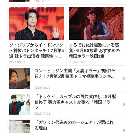
2026.07.30
ソ・ジソブからイ・ドンウク
まるでお化け屋敷にいる感
へ首位バトンタッチ！7月第5
覚‥8月BS放送 おすすめの
週 韓ドラ出演者 話題性ト...
韓国ホラー映画3選
2026.08.05
2026.08.07
コン・ヒョジン主演「人妻キラー」初回7%
超え！7月第5週 韓国ドラマ視聴率ランキ...
2026.08.03
「トッケビ」カップルの再共演作も！8月配
信終了 実力派キャストが贈る「韓国ドラ
マ...
2026.07.31
「ガソリン代込みのカーシェア」が選ばれ
る理由