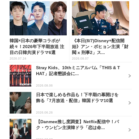
韓国×日本の豪華コラボが
《本日(8/7)Disney+配信開
続々！2026年下半期放送 注
始》アン・ボヒョン主演「財
目の日韓共演ドラマ6選
閥 x 刑事2」ス...
2026.07.24
2026.08.07
Stray Kids、10thミニアルバム「THIS & T
HAT」記者懇談会に...
2026.08.06
日本で楽しめる作品も！下半期の幕開けを
飾る「7月放送・配信」韓国ドラマ10選
2026.06.26
【Danmee推し度調査】Netflix配信中！パ
ク・ウンビン主演韓ドラ「恋は命...