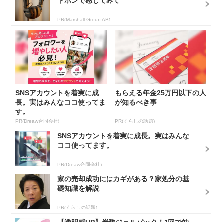
ドホンで感じてみて
PR(Marshall Group AB)
SNSアカウントを着実に成
もらえる年金25万円以下の人
長。実はみんなココ使ってま
が知るべき事
す。
PR(Dreaw合同会社)
PR(くらしの話題)
SNSアカウントを着実に成長。実はみんな
ココ使ってます。
PR(Dreaw合同会社)
家の売却成功にはカギがある？家処分の基
礎知識を解説
PR(くらしの話題)
【透明感UP】炭酸ジェルパック！1回で効