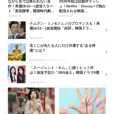
ながら見では終われない名
2026年秋は話題作ラッシ
作！来週(8/10～)放送スター
ュ！Netflix・Disney+で独占
ト「高視聴率」韓国時代劇...
配信される韓国...
2026.08.04
2026.08.07
ナムグン・ミン&ジュノのブロマンスも！来
週(8/10～)放送開始「好評」韓国ドラ...
2026.08.03
宝くじが当たる人にだけ共通する“ある特
徴”とは？
PR(合同会社デジタルファーム )
「エージェント・キム」に続くヒット作
は？放送予定の「SBS金土」韓国ドラマ9選
2026.08.05