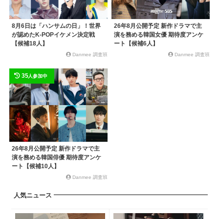
8月6日は「ハンサムの日」！世界
26年8月公開予定 新作ドラマで主
が認めたK-POPイケメン決定戦
演を務める韓国女優 期待度アンケ
【候補18人】
ート【候補6人】
Danmee 調査班
Danmee 調査班
35
人参加中
26年8月公開予定 新作ドラマで主
演を務める韓国俳優 期待度アンケ
ート【候補10人】
Danmee 調査班
人気ニュース