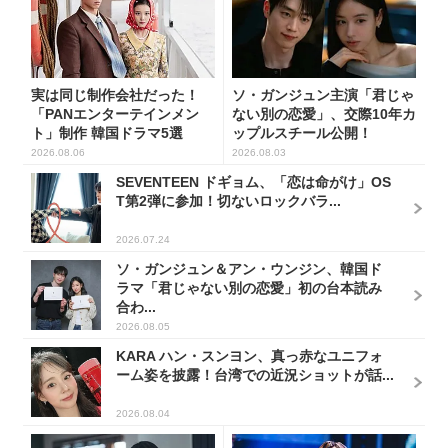
実は同じ制作会社だった！
ソ・ガンジュン主演「君じゃ
「PANエンターテインメン
ない別の恋愛」、交際10年カ
ト」制作 韓国ドラマ5選
ップルスチール公開！
2026.08.06
2026.08.03
SEVENTEEN ドギョム、「恋は命がけ」OS
T第2弾に参加！切ないロックバラ...
2026.07.24
ソ・ガンジュン＆アン・ウンジン、韓国ド
ラマ「君じゃない別の恋愛」初の台本読み
合わ...
2026.08.05
KARA ハン・スンヨン、真っ赤なユニフォ
ーム姿を披露！台湾での近況ショットが話...
2026.08.04