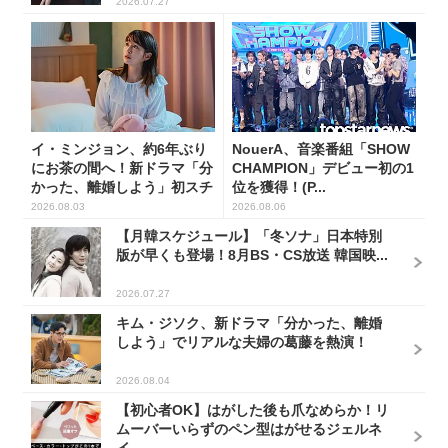
2026.07.27
イ・ミンジョン、約6年ぶり
NouerA、音楽番組「SHOW
にお茶の間へ！新ドラマ「分
CHAMPION」デビュー初の1
かった、離婚しよう」初スチ
位を獲得！(P...
ー...
2026.08.03
2026.08.06
【月韓スケジュール】「冬ソナ」日本特別
版が早くも登場！8月BS・CS放送 韓国映...
2026.07.27
キム・ジソク、新ドラマ「分かった、離婚
しよう」でリアルな夫婦の葛藤を熱演！
2026.08.04
【初心者OK】はがした後も爪なめらか！リ
ムーバーいらずのペン型はがせるジェルネ
イ...