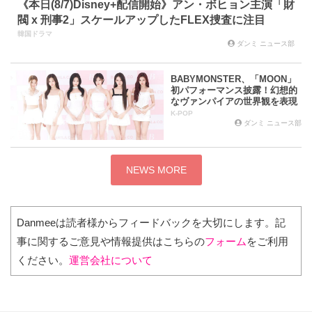
《本日(8/7)Disney+配信開始》アン・ボヒョン主演「財
閥 x 刑事2」スケールアップしたFLEX捜査に注目
韓国ドラマ
ダンミ ニュース部
BABYMONSTER、「MOON」
初パフォーマンス披露！幻想的
なヴァンパイアの世界観を表現
K-POP
ダンミ ニュース部
2日前
NEWS MORE
Danmeeは読者様からフィードバックを大切にします。記
事に関するご意見や情報提供はこちらの
フォーム
をご利用
ください。
運営会社について