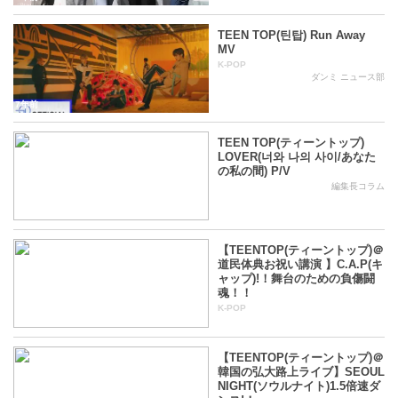
TEEN TOP(틴탑) Run Away
MV
K-POP
ダンミ ニュース部
7年前
TEEN TOP(ティーントップ)
LOVER(너와 나의 사이/あなた
の私の間) P/V
編集長コラム
8年前
【TEENTOP(ティーントップ)＠
道民体典お祝い講演 】C.A.P(キ
ャップ)!！舞台のための負傷闘
魂！！
K-POP
8年前
【TEENTOP(ティーントップ)＠
韓国の弘大路上ライブ】SEOUL
NIGHT(ソウルナイト)1.5倍速ダ