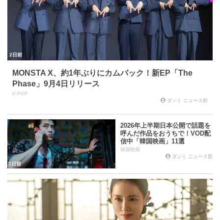
2日前
MONSTA X、約1年ぶりにカムバック！新EP「The
Phase」9月4日リリース
K-POP
ダンミ ニュース部
2026年上半期日本公開で話題を
呼んだ作品をおうちで！VOD配
信中「韓国映画」11選
韓国映画
ダンミ ニュース部
2日前