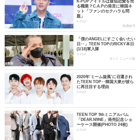
K-POPアイドルは疑似恋愛を売
る職業？C.A.Pの発言に韓国ネ
ット「ファンのセクハラも問
題」
K-POP
3年前
松原紗乃
「僕のANGELにすごく会いたい
日‥」TEEN TOPのRICKY本日
(1/18)軍入隊
K-POP
ダンミ ニュース部
6年前
2020年’ミーム旋風’に召還され
たTEEN TOP‥韓国大衆が彼ら
に再注目する理由
K-POP
6年前
TEEN TOP 9thミニアルバム
「DEAR.N9NE」発売記念ショ
ーケース開催(PHOTO 24枚)
K-POP
7年前