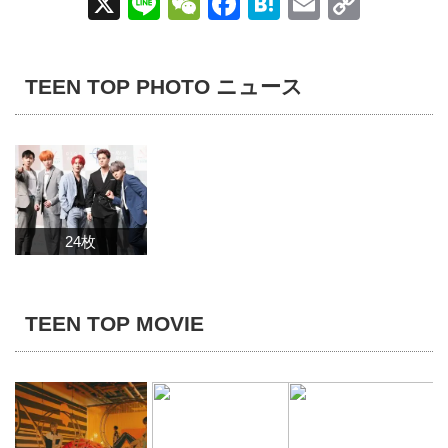
X
Li
W
F
H
E
C
n
e
a
at
m
o
e
C
c
e
ail
p
TEEN TOP PHOTO ニュース
h
e
n
y
at
b
a
Li
o
n
o
k
k
24枚
TEEN TOP MOVIE