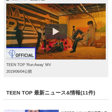
エルジョ（2017年3月脱退）
グループ名
グループ名には、「Emotional Teen Pop Band」、また、「ト
ップを目指す10代」という意味が込められている
TEEN TOP 'Run Away' MV
2019/06/04公開
TEEN TOP 最新ニュース&情報(11件)