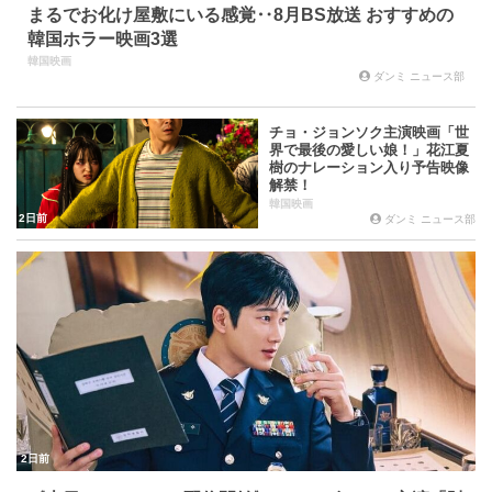
まるでお化け屋敷にいる感覚‥8月BS放送 おすすめの
韓国ホラー映画3選
韓国映画
ダンミ ニュース部
チョ・ジョンソク主演映画「世
界で最後の愛しい娘！」花江夏
樹のナレーション入り予告映像
解禁！
韓国映画
2日前
ダンミ ニュース部
2日前