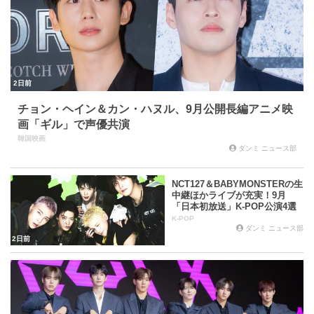
2日前
チョン・ヘイン＆カン・ハヌル、9月公開長編アニメ映
画「ギル」で声優共演
韓国映画
ダンミ ニュース部
NCT127＆BABYMONSTERの生
中継ほかライブが充実！9月
「日本初放送」K-POP公演4選
K-POP
ダンミ ニュース部
2日前