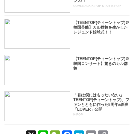
ンス!！
COMEBACK K-POP STAR
K-POP
8年前
【TEENTOP(ティーントップ)＠
韓国芸能】カル群舞を生かした
レジェンド始球式！！
8年前
【TEENTOP(ティーントップ)＠
韓国コンサート】驚きのカル群
舞
8年前
「君は僕にはもったいない」
TEENTOP(ティーントップ)、フ
ァンとともに作った8周年&新曲
「LOVER」公開
K-POP
8年前