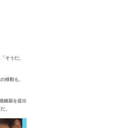
は「そうだ。
車の移動も、
は婚姻届を提出
家だ。