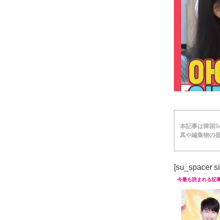
本記事は韓国Soc
真や編集物の提
[su_spacer s