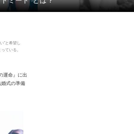
トミート’ とは？
い”と希望し
まっている。
僕の運命』に出
結婚式の準備