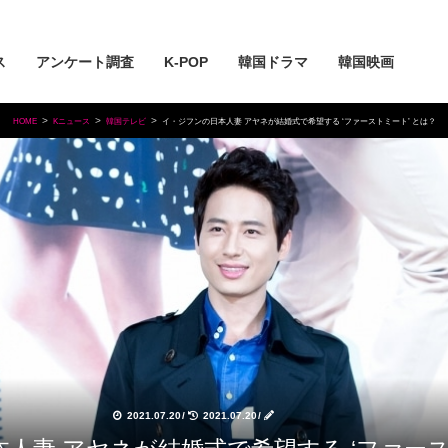
ス
アンケート調査
K-POP
韓国ドラマ
韓国映画
HOME
Kニュース
韓国テレビ
イ・ジフンの日本人妻 アヤネが結婚式で希望する ‘ファーストミート’ とは？
2021.07.20
/
2021.07.20
/