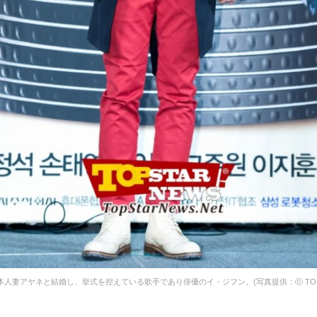
本人妻アヤネと結婚し、挙式を控えている歌手であり俳優のイ・ジフン。(写真提供：ⓒ TOPST