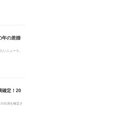
の年の差婚
でたいニュース。
確定！20
』の出演を確定さ