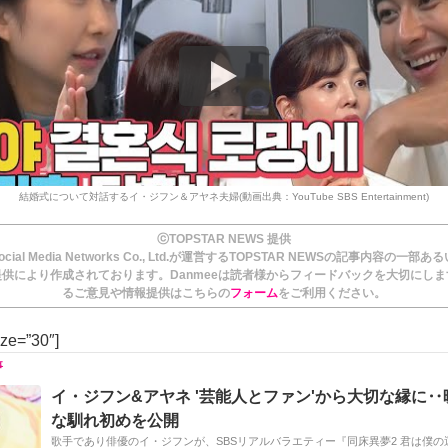
結婚式について対話するイ・ジフン＆アヤネ夫婦(動画出典：YouTube SBS Entertainment)
ⓒTOPSTAR NEWS 提供
ial Media Networks Co., Ltd.が運営するTOPSTAR NEWSの記事内容の一部
供により作成されております。Danmeeは読者様からフィードバックを大切にし
るご意見や情報提供はこちらの
フォーム
をご利用ください。
ize=”30″]
イ・ジフン&アヤネ '芸能人とファン'から大切な縁に
な馴れ初めを公開
歌手であり俳優のイ・ジフンが、SBSリアルバラエティー『同床異夢2 君は僕の