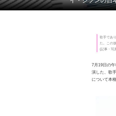
イ・ジフンの
歌手であ
た。この
(記事・写真
7月19日の
演した、歌
について本