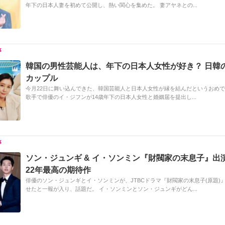
年下の日本人妻を初めて公開し、熱い関心を集めた。 妻アヤネとの...
韓国の男性芸能人は、年下の日本人女性が好き？ 日韓
カップル
今月22日に舞い込んできた、韓国芸能人と日本人女性が縁を結んだというおめ
歌手で俳優のイ・ジフンが14歳年下の日本人女性と婚姻届を提出し...
ソン・ジュンギ & イ・ソンミン『財閥家の末息子』出演
22年最高の期待作
俳優のソン・ジュンギとイ・ソンミンが、JTBCドラマ『財閥家の末息子(原題)
せたと一報が入り、話題だ。 イ・ソンミンとソン・ジュンギがどん...