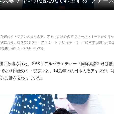
日本人妻 アヤネが結婚式で希望する ‘ファース
り俳優のイ・ジフンの日本人妻、アヤネが結婚式で“ファーストミートがやりた
放送により、韓国では”ファーストミート”というキーワードに対する関心が高
提供：ⓒ TOPSTAR NEWS)
午後に放送された、SBSリアルバラエティー『同床異夢2 君は
手であり俳優のイ・ジフンと、14歳年下の日本人妻アヤネが、
格的に話を交わしていた。