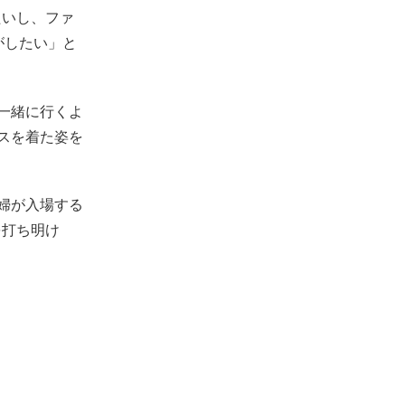
たいし、ファ
がしたい」と
一緒に行くよ
スを着た姿を
婦が入場する
を打ち明け
。