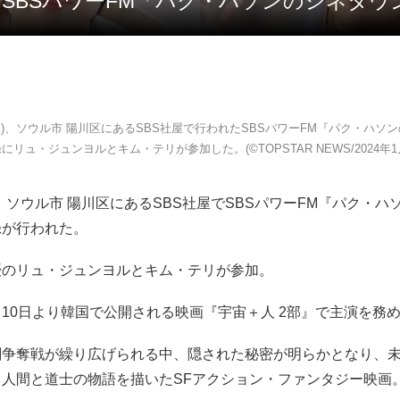
SBSパワーFM「パク・ハソンのシネタウン」
(水)、ソウル市 陽川区にあるSBS社屋で行われたSBSパワーFM『パク・ハソ
にリュ・ジュンヨルとキム・テリが参加した。(©TOPSTAR NEWS/2024年1
水)、ソウル市 陽川区にあるSBS社屋でSBSパワーFM『パク・
録が行われた。
優のリュ・ジュンヨルとキム・テリが参加。
10日より韓国で公開される映画『宇宙＋人 2部』で主演を務
剣争奪戦が繰り広げられる中、隠された秘密が明らかとなり、
る人間と道士の物語を描いたSFアクション・ファンタジー映画