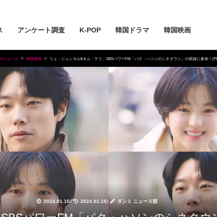
ス
アンケート調査
K-POP
韓国ドラマ
韓国映画
Kニュース
韓国映画
リュ・ジュンヨル&キム・テリ、SBSパワーFM「パク・ハソンのシネタウン」の収録に参加！(PHO
2024.01.10
/
2024.01.10
/
ダンミ ニュース部