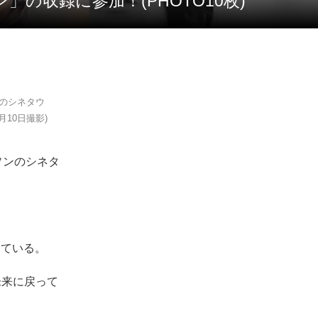
の収録に参加！(PHOTO10枚)
ンのシネタウ
月10日撮影)
ハソンのシネタ
めている。
未来に戻って
。