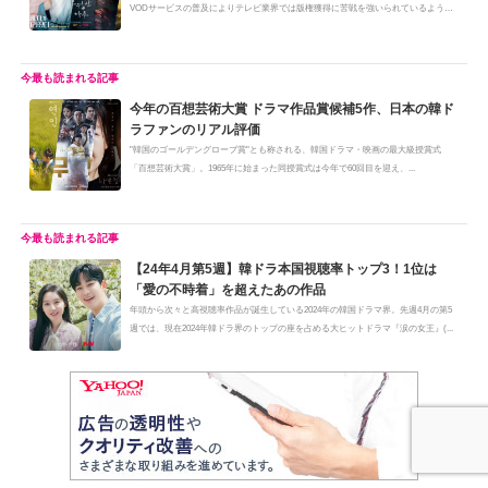
VODサービスの普及によりテレビ業界では版権獲得に苦戦を強いられているよう
で...
今年の百想芸術大賞 ドラマ作品賞候補5作、日本の韓ド
ラファンのリアル評価
"韓国のゴールデングローブ賞"とも称される、韓国ドラマ・映画の最大級授賞式
「百想芸術大賞」。1965年に始まった同授賞式は今年で60回目を迎え、...
【24年4月第5週】韓ドラ本国視聴率トップ3！1位は
「愛の不時着」を超えたあの作品
年頭から次々と高視聴率作品が誕生している2024年の韓国ドラマ界。先週4月の第5
週では、現在2024年韓ドラ界のトップの座を占める大ヒットドラマ『涙の女王』(...