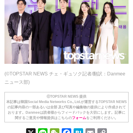
(©TOPSTAR NEWS チェ・ギュソク記者/翻訳：Danmee
ニュース部)
ⓒTOPSTAR NEWS 提供
本記事は韓国Social Media Networks Co., Ltd.が運営するTOPSTAR NEWS
の記事内容の一部あるいは全部 及び写真や編集物の提供により作成されて
おります。Danmeeは読者様からフィードバックを大切にします。記事に
関するご意見や情報提供はこちらの
フォーム
をご利用ください。
X
Li
W
F
H
E
C