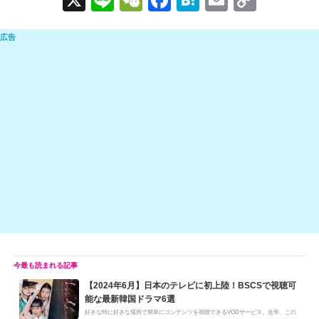
n
e
a
at
m
o
e
C
c
e
ail
p
h
e
n
y
at
b
a
Li
o
n
o
k
k
【2024年6月】日本のテレビに初上陸！BSCSで視聴可
能な最新韓国ドラマ6選
好きな時に好きな場所で簡単にコンテンツを視聴できるVODサービス。近年、この