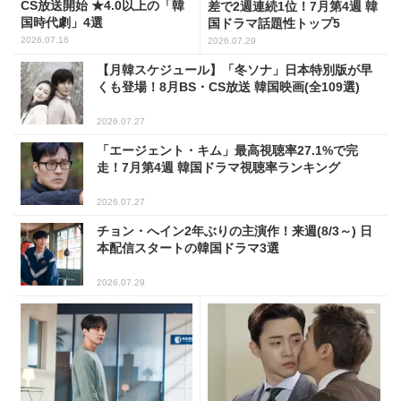
CS放送開始 ★4.0以上の「韓
差で2週連続1位！7月第4週 韓
国時代劇」4選
国ドラマ話題性トップ5
2026.07.16
2026.07.29
【月韓スケジュール】「冬ソナ」日本特別版が早
くも登場！8月BS・CS放送 韓国映画(全109選)
2026.07.27
「エージェント・キム」最高視聴率27.1%で完
走！7月第4週 韓国ドラマ視聴率ランキング
2026.07.27
チョン・へイン2年ぶりの主演作！来週(8/3～) 日
本配信スタートの韓国ドラマ3選
2026.07.29