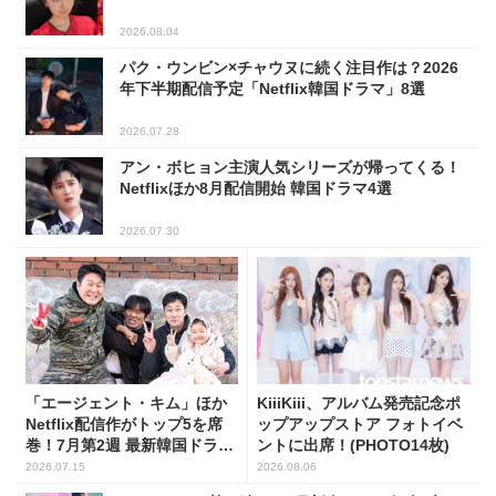
2026.08.04
パク・ウンビン×チャウヌに続く注目作は？2026
年下半期配信予定「Netflix韓国ドラマ」8選
2026.07.28
アン・ボヒョン主演人気シリーズが帰ってくる！
Netflixほか8月配信開始 韓国ドラマ4選
2026.07.30
「エージェント・キム」ほか
KiiiKiii、アルバム発売記念ポ
Netflix配信作がトップ5を席
ップアップストア フォトイベ
巻！7月第2週 最新韓国ドラマ
ントに出席！(PHOTO14枚)
話題性1位～5位
2026.07.15
2026.08.06