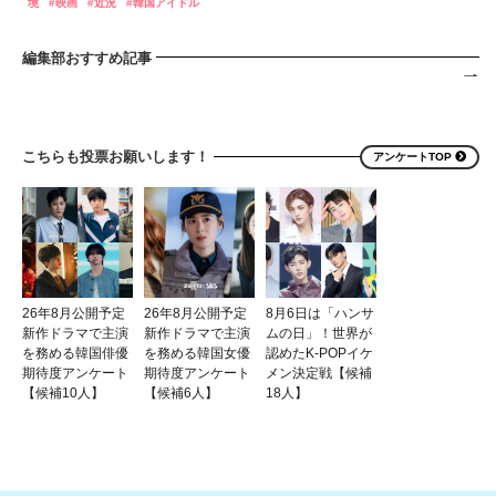
境
映画
近況
韓国アイドル
編集部おすすめ記事
こちらも投票お願いします！
アンケートTOP
26年8月公開予定
26年8月公開予定
8月6日は「ハンサ
新作ドラマで主演
新作ドラマで主演
ムの日」！世界が
を務める韓国俳優
を務める韓国女優
認めたK-POPイケ
期待度アンケート
期待度アンケート
メン決定戦【候補
【候補10人】
【候補6人】
18人】