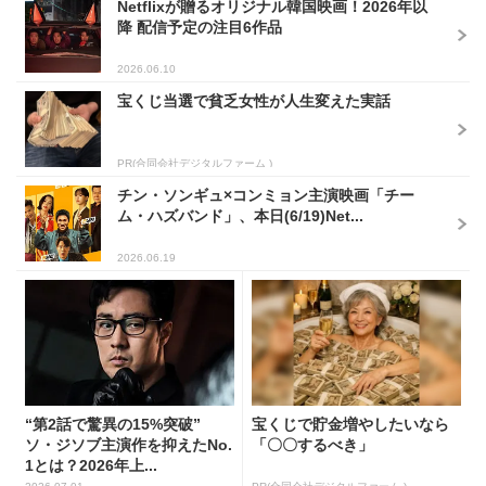
Netflixが贈るオリジナル韓国映画！2026年以
降 配信予定の注目6作品
2026.06.10
宝くじ当選で貧乏女性が人生変えた実話
PR(合同会社デジタルファーム )
チン・ソンギュ×コンミョン主演映画「チー
ム・ハズバンド」、本日(6/19)Net...
2026.06.19
“第2話で驚異の15%突破”
宝くじで貯金増やしたいなら
ソ・ジソブ主演作を抑えたNo.
「〇〇するべき」
1とは？2026年上...