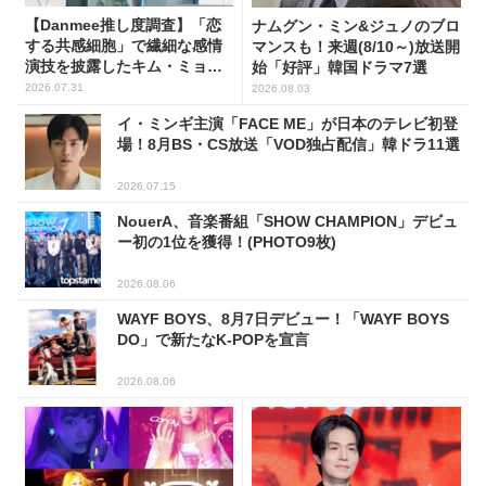
【Danmee推し度調査】「恋
ナムグン・ミン&ジュノのブロ
する共感細胞」で繊細な感情
マンスも！来週(8/10～)放送開
演技を披露したキム・ミョン
始「好評」韓国ドラマ7選
スが1位！
2026.07.31
2026.08.03
イ・ミンギ主演「FACE ME」が日本のテレビ初登
場！8月BS・CS放送「VOD独占配信」韓ドラ11選
2026.07.15
NouerA、音楽番組「SHOW CHAMPION」デビュ
ー初の1位を獲得！(PHOTO9枚)
2026.08.06
WAYF BOYS、8月7日デビュー！「WAYF BOYS
DO」で新たなK-POPを宣言
2026.08.06