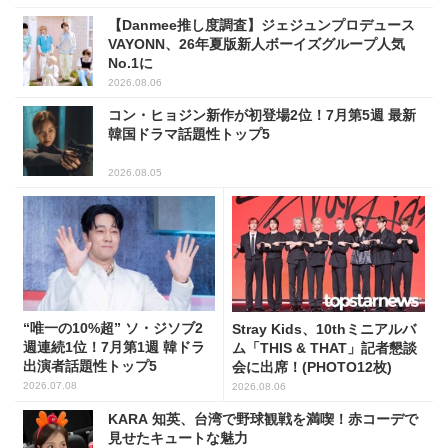
【Danmee推し度調査】ジェジュンプロデュース
VAYONN、26年夏版新人ボーイズグループ人気
No.1に
2026.08.06
コン・ヒョジン新作が初登場2位！7月第5週 最新
韓国ドラマ話題性トップ5
2026.08.05
“唯一の10%超” ソ・ジソブ2
Stray Kids、10thミニアルバ
週連続1位！7月第1週 韓ドラ
ム「THIS & THAT」記者懇談
出演者話題性トップ5
会に出席！(PHOTO12枚)
2026.07.08
2026.08.06
KARA 知英、台湾で野球観戦を満喫！赤コーデで
見せたキュートな魅力