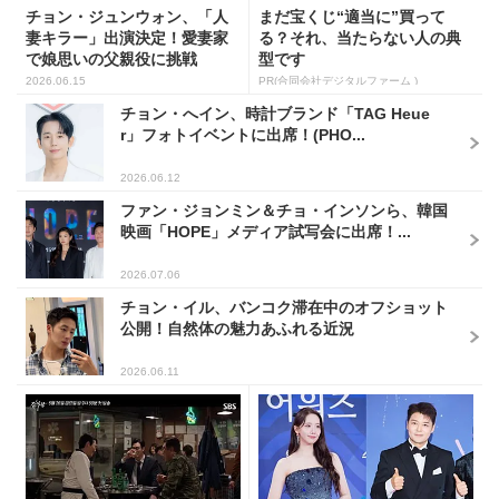
チョン・ジュンウォン、「人
まだ宝くじ“適当に”買って
妻キラー」出演決定！愛妻家
る？それ、当たらない人の典
で娘思いの父親役に挑戦
型です
2026.06.15
PR(合同会社デジタルファーム )
チョン・へイン、時計ブランド「TAG Heue
r」フォトイベントに出席！(PHO...
2026.06.12
ファン・ジョンミン＆チョ・インソンら、韓国
映画「HOPE」メディア試写会に出席！...
2026.07.06
チョン・イル、バンコク滞在中のオフショット
公開！自然体の魅力あふれる近況
2026.06.11