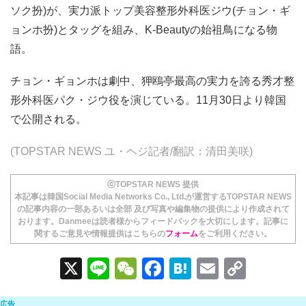
ソク扮)が、実力派トップ美容整形外科医ジウ(チョン・ギ
ョンホ扮)とタッグを組み、K-Beautyの始祖鳥になる物
語。
チョン・ギョンホは劇中、狎鴎亭最高の実力を誇る秀才整
形外科医パク・ジウ役を演じている。11月30日より韓国
で公開される。
(TOPSTAR NEWS ユ・ヘジ記者/翻訳：清田美咲)
ⓒTOPSTAR NEWS 提供
本記事は韓国Social Media Networks Co., Ltd.が運営するTOPSTAR NEWS
の記事内容の一部あるいは全部 及び写真や編集物の提供により作成されて
おります。Danmeeは読者様からフィードバックを大切にします。記事に
関するご意見や情報提供はこちらの
フォーム
をご利用ください。
X
Li
W
F
H
E
C
n
e
a
at
m
o