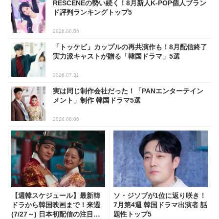
RESCENEの勢い続く！8月新人K-POP個人ブラン
ド評判ランキングトップ5
2026.08.06
「トッケビ」カップルの再共演作も！8月配信終了
実力派キャストが贈る「韓国ドラマ」5選
2026.07.31
実は同じ制作会社だった！「PANエンターテイン
メント」制作 韓国ドラマ5選
2026.08.06
【週韓スケジュール】最新韓
ソ・ジソブが1位に返り咲き！
ドラから韓国映画まで！来週
7月第4週 韓国ドラマ出演者 話
(7/27～) 日本初配信の注目作3
題性トップ5