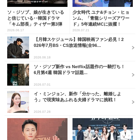
ソ・ジソブ、娘が生きている
少女時代 ユナ&チョン・ヒョ
と信じている･･韓国ドラマ
ンム、「青龍シリーズアワー
「キム部長」ティザー第3弾
ド」5年連続MCに抜擢！
公...
2026.06.17
2026.07.21
【月韓スケジュール】韓国映画ファン必見！2
026年7月BS・CS放送情報(全96...
2026.06.18
ソ・ジソブ新作 vs Netflix話題作の一騎打ち！
6月第4週 韓国ドラマ話題...
2026.07.01
イ・ミンジョン、新作「分かった、離婚しよ
う」で現実味あふれる夫婦ドラマに挑戦！
2026.07.28