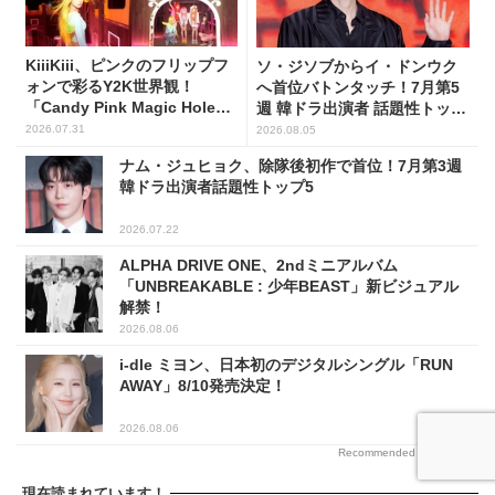
KiiiKiii、ピンクのフリップフ
ソ・ジソブからイ・ドンウク
ォンで彩るY2K世界観！
へ首位バトンタッチ！7月第5
「Candy Pink Magic Hole
週 韓ドラ出演者 話題性トップ
Flip Phone」公開
5
2026.07.31
2026.08.05
ナム・ジュヒョク、除隊後初作で首位！7月第3週
韓ドラ出演者話題性トップ5
2026.07.22
ALPHA DRIVE ONE、2ndミニアルバム
「UNBREAKABLE : 少年BEAST」新ビジュアル
解禁！
2026.08.06
i-dle ミヨン、日本初のデジタルシングル「RUN
AWAY」8/10発売決定！
2026.08.06
Recommended by
現在読まれています！