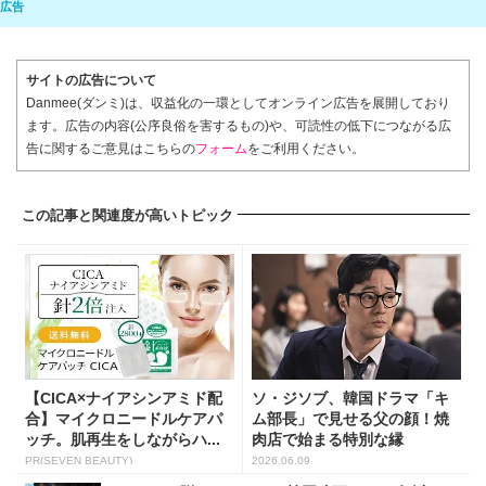
サイトの広告について
Danmee(ダンミ)は、収益化の一環としてオンライン広告を展開しており
ます。広告の内容(公序良俗を害するもの)や、可読性の低下につながる広
告に関するご意見はこちらの
フォーム
をご利用ください。
この記事と関連度が高いトピック
【CICA×ナイアシンアミド配
ソ・ジソブ、韓国ドラマ「キ
合】マイクロニードルケアパ
ム部長」で見せる父の顔！焼
ッチ。肌再生をしながらハ...
肉店で始まる特別な縁
PR(SEVEN BEAUTY)
2026.06.09