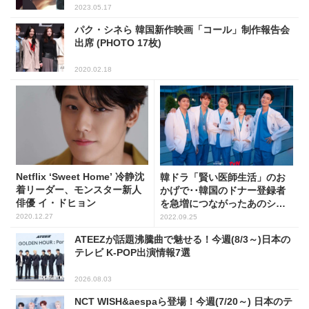
2023.05.17
パク・シネら 韓国新作映画「コール」制作報告会
出席 (PHOTO 17枚)
2020.02.18
Netflix ‘Sweet Home’ 冷静沈
韓ドラ「賢い医師生活」のお
着リーダー、モンスター新人
かげで･･韓国のドナー登録者
俳優 イ・ドヒョン
を急増につながったあのシー
ン
2020.12.27
2022.09.25
ATEEZが話題沸騰曲で魅せる！今週(8/3～)日本の
テレビ K-POP出演情報7選
2026.08.03
NCT WISH&aespaら登場！今週(7/20～) 日本のテ