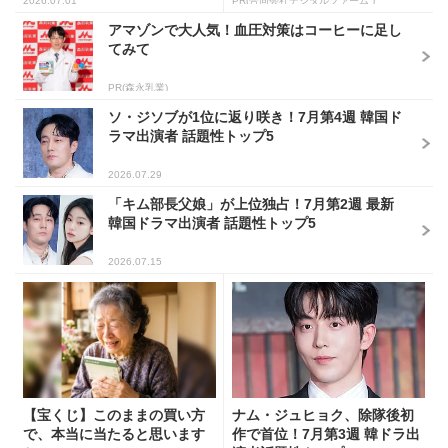
2026.07.01
PR(合同会社デジタルファーム )
アマゾンで大人気！血圧対策はコーヒーに足し
てみて
PR(森永乳業)
ソ・ジソブが1位に返り咲き！7月第4週 韓国ド
ラマ出演者 話題性トップ5
2026.07.29
「キム部長父娘」が上位独占！7月第2週 最新
韓国ドラマ出演者 話題性トップ5
2026.07.15
【宝くじ】このままの買い方
ナム・ジュヒョク、除隊後初
で、本当に当たると思います
作で首位！7月第3週 韓ドラ出