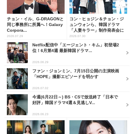
チョン・イル、G-DRAGONと
コン・ヒョジン＆チョン・ジ
同じ事務所に所属へ！Galaxy
ュンウォンら、韓国ドラマ
Corpora...
「人妻キラー」制作発表会に
出席...
2026.07.29
2026.07.30
Netflix配信中「エージェント・キム」初登場2
位！6月第4週 最新韓国ドラマ...
2026.06.29
ファン・ジョンミン、7月15日公開の主演映画
「HOPE」撮影エピソードを明かす
2026.07.02
今週(6月22日～) BS・CSで放送終了「日本で
好評」韓国ドラマ4選＆見逃しV...
2026.06.23