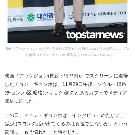
映画『アックジョン』のメディア取材で恋人の少女時代 スヨンとの交際について語
った俳優のチョン・ギョンホ(写真提供：©TOPSTAR NEWS)
映画『アックジョン(原題：압꾸정)』でスクリーンに復帰
したチョン・ギョンホは、11月29日午後、ソウル・鍾路
(チョンノ)区 昭格(ソギョク)洞のとあるカフェでメディア
取材に応じた。
この日、チョン・ギョンホは「インタビューのたびに、
(恋人)スヨンの話が出てくるのは負担ではないか」という
質問に「もう慣れた」と明かした。