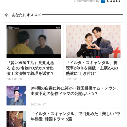
Recommended by
今、あなたにオススメ
『賢い医師生活』見覚えあ
「イルタ・スキャンダル」視
る’あの’名物PDがカメオ出
聴率が8％を突破‥主演2人の
演！名演技で義理を返す？
熱演に‘くぎ付け’
2021.08.28
2023.02.01
8年間の自粛に終止符か‥韓国俳優オム・テウン、
出演予定の新作ドラマの公開はいつ？
2025.04.17
「イルタ・スキャンダル」で目覚めた！美しい ‘中
年熱愛’ 韓国ドラマ 5選