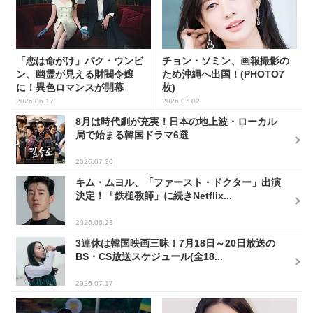
「恋は命がけ」パク・ウンビ
チョン・ソミン、画報撮影の
ン、幽霊が見える財閥令嬢
ため沖縄へ出国！(PHOTO7
に！異色ロマンスが開幕
枚)
2026.06.17
2026.07.02
8月は時代劇が充実！日本の地上波・ローカル
局で始まる韓国ドラマ6選
2026.07.30
キム・ムヨル、「ファースト・ドクター」出演
決定！「鉄槌教師」に続きNetflix...
2026.06.23
3連休は韓国映画三昧！7月18日～20日放送の
BS・CS放送スケジュール(全18...
2026.07.17