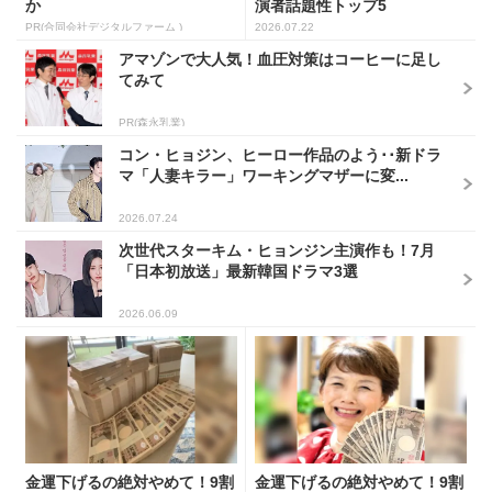
か
演者話題性トップ5
PR(合同会社デジタルファーム )
2026.07.22
アマゾンで大人気！血圧対策はコーヒーに足し
てみて
PR(森永乳業)
コン・ヒョジン、ヒーロー作品のよう･･新ドラ
マ「人妻キラー」ワーキングマザーに変...
2026.07.24
次世代スターキム・ヒョンジン主演作も！7月
「日本初放送」最新韓国ドラマ3選
2026.06.09
金運下げるの絶対やめて！9割
金運下げるの絶対やめて！9割