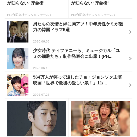
が知らない“貯金術”
が知らない“貯金術”
PR(合同会社デジタルファーム )
PR(合同会社デジタルファーム )
男たちの友情と絆に胸アツ！中年男性ケミが魅
力の韓国ドラマ5選
2026.06.09
少女時代 ティファニーら、ミュージカル「ユ
ミの細胞たち」制作発表会に出席！(PH...
2026.06.10
564万人が笑って涙したチョ・ジョンソク主演
映画「世界で最後の愛しい娘！」11/...
2026.07.28