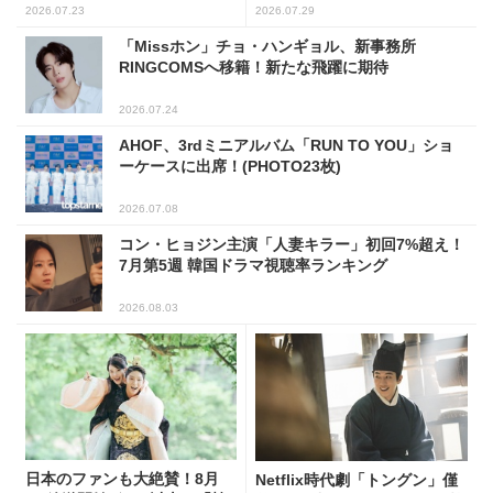
選
2026.07.23
2026.07.29
「Missホン」チョ・ハンギョル、新事務所
RINGCOMSへ移籍！新たな飛躍に期待
2026.07.24
AHOF、3rdミニアルバム「RUN TO YOU」ショ
ーケースに出席！(PHOTO23枚)
2026.07.08
コン・ヒョジン主演「人妻キラー」初回7%超え！
7月第5週 韓国ドラマ視聴率ランキング
2026.08.03
日本のファンも大絶賛！8月
Netflix時代劇「トングン」僅