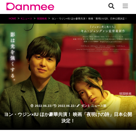
HOME
Kニュース
韓国映画
ヨン・ウジン×IU ほか豪華共演！ 映画「夜明けの詩」日本公開決定！
韓国映画
2022.06.22
/
2022.06.22
/
ダンミ ニュース部
ヨン・ウジン×IU ほか豪華共演！ 映画「夜明けの詩」日本公開
決定！