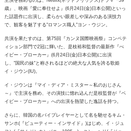
主演を務めるのは、Netflix(ネットフリックス)ドラマ『39
歳』、映画『愛に奉仕せよ』(6月24日(金)日本公開)といっ
た話題作に出演し、柔らかい眼差しや深みのある演技力
で、観客を魅了する”ロマンス職人”ヨン・ウジン。
共演を果たすのは、第75回『カンヌ国際映画祭』コンペテ
ィション部門で2冠に輝いた、是枝裕和監督の最新作『べ
イビー・ブローカー』(6月24日(金)日本公開)に出演
し、”国民の妹”と称されるほどの絶大な人気を誇る歌姫
イ・ジウン(IU)。
イ・ジウンは『マイ・ディア・ミスター～私のおじさん
～』で主演を務め、その演技に惚れ込んだ是枝監督が『ベ
イビー・ブローカー』への出演を熱望した逸話を持つ。
さらに、韓国の名バイプレイヤーとして名を馳せるキム・
サンホ(『ビューティー・インサイド』)はじめ、イ・ジュ