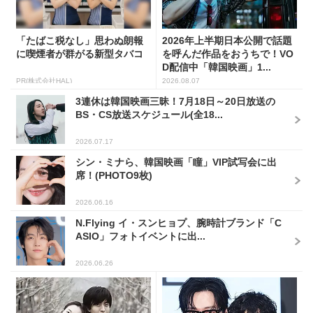
「たばこ税なし」思わぬ朗報
2026年上半期日本公開で話題
に喫煙者が群がる新型タバコ
を呼んだ作品をおうちで！VO
D配信中「韓国映画」1...
PR(株式会社HAL)
2026.08.07
3連休は韓国映画三昧！7月18日～20日放送の
BS・CS放送スケジュール(全18...
2026.07.17
シン・ミナら、韓国映画「瞳」VIP試写会に出
席！(PHOTO9枚)
2026.06.16
N.Flying イ・スンヒョプ、腕時計ブランド「C
ASIO」フォトイベントに出...
2026.06.26