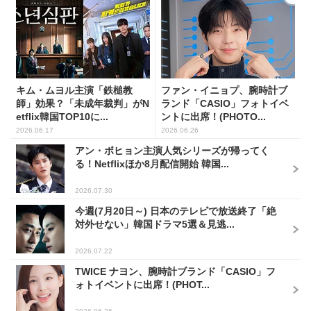
キム・ムヨル主演「鉄槌教
ファン・イニョプ、腕時計ブ
師」効果？「未成年裁判」がN
ランド「CASIO」フォトイベ
etflix韓国TOP10に...
ントに出席！(PHOTO...
2026.06.17
2026.06.26
アン・ボヒョン主演人気シリーズが帰ってく
る！Netflixほか8月配信開始 韓国...
2026.07.30
今週(7月20日～) 日本のテレビで放送終了「絶
対外せない」韓国ドラマ5選＆見逃...
2026.07.22
TWICE ナヨン、腕時計ブランド「CASIO」フ
ォトイベントに出席！(PHOT...