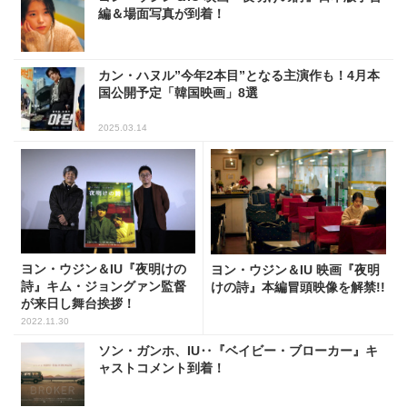
編＆場面写真が到着！
カン・ハヌル”今年2本目”となる主演作も！4月本
国公開予定「韓国映画」8選
2025.03.14
ヨン・ウジン＆IU『夜明けの
ヨン・ウジン＆IU 映画『夜明
詩』キム・ジョングァン監督
けの詩』本編冒頭映像を解禁!!
が来日し舞台挨拶！
2022.11.30
ソン・ガンホ、IU‥『ベイビー・ブローカー』キ
ャストコメント到着！