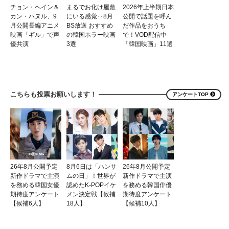
チョン・ヘイン＆
まるでお化け屋敷
2026年上半期日本
カン・ハヌル、9
にいる感覚‥8月
公開で話題を呼ん
月公開長編アニメ
BS放送 おすすめ
だ作品をおうち
映画「ギル」で声
の韓国ホラー映画
で！VOD配信中
優共演
3選
「韓国映画」11選
こちらも投票お願いします！
アンケートTOP
26年8月公開予定
8月6日は「ハンサ
26年8月公開予定
新作ドラマで主演
ムの日」！世界が
新作ドラマで主演
を務める韓国女優
認めたK-POPイケ
を務める韓国俳優
期待度アンケート
メン決定戦【候補
期待度アンケート
【候補6人】
18人】
【候補10人】