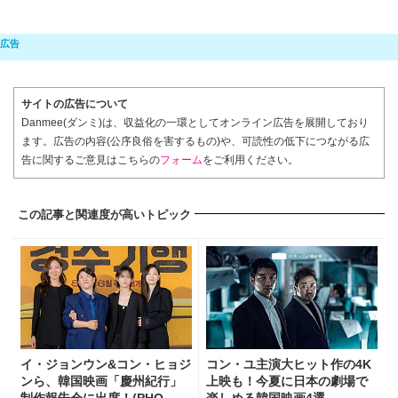
サイトの広告について
Danmee(ダンミ)は、収益化の一環としてオンライン広告を展開しており
ます。広告の内容(公序良俗を害するもの)や、可読性の低下につながる広
告に関するご意見はこちらの
フォーム
をご利用ください。
この記事と関連度が高いトピック
イ・ジョンウン&コン・ヒョジ
コン・ユ主演大ヒット作の4K
ンら、韓国映画「慶州紀行」
上映も！今夏に日本の劇場で
制作報告会に出席！(PHO...
楽しめる韓国映画4選