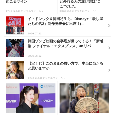
起こるサイン
と外れる人の違い実は“こ
こ”でした
PR(合同会社デジタルファーム )
PR(合同会社デジタルファーム )
イ・ドンウク＆岡田将生ら、Disney+「殺し屋
たちの店2」制作発表会に出席！(...
2026.07.21
韓国ゾンビ映画の金字塔が帰ってくる！「新感
染 ファイナル・エクスプレス」4Kリバ...
2026.06.12
【宝くじ】このままの買い方で、本当に当たる
と思いますか
PR(合同会社デジタルファーム )