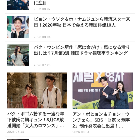
に注目
2026.08.07
ビョン・ウソク＆ホ・ナムジュンら韓流スター来
日！2026年秋 日本で会える韓国俳優10人
2026.08.04
パク・ウンビン新作「恋は命がけ」気になる滑り
出しは？7月第3週 韓国ドラマ視聴率ランキング
2026.07.20
パク・ボゴム扮する一途な年
アン・ボヒョン＆チョン・ウ
下彼氏に胸キュン！8月CS放
ンチェら、SBS「財閥 x 刑事
送開始「大人のロマンス」韓
2」制作発表会に出席！
ドラ6選
(PHOTO7枚)
2026.07.14
2026.08.04