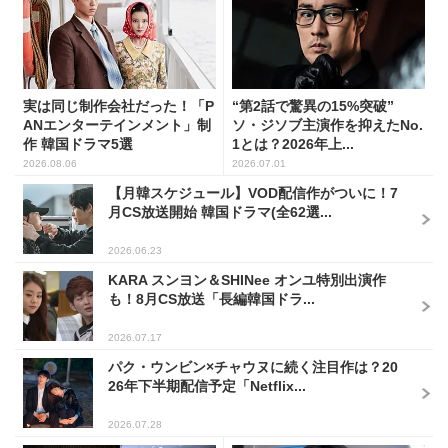
実は同じ制作会社だった！「P
“第2話で驚異の15%突破”
ANエンターテインメント」制
ソ・ジソブ主演作を抑えたNo.
作 韓国ドラマ5選
1とは？2026年上...
2026.08.06
2026.07.01
【月韓スケジュール】VOD配信作がついに！7
月CS放送開始 韓国ドラマ(全62選...
2026.06.23
KARA スンヨン＆SHINee オンユ特別出演作
も！8月CS放送「長編韓国ドラ...
2026.07.17
パク・ウンビン×チャウヌに続く注目作は？20
26年下半期配信予定「Netflix...
2026.07.28