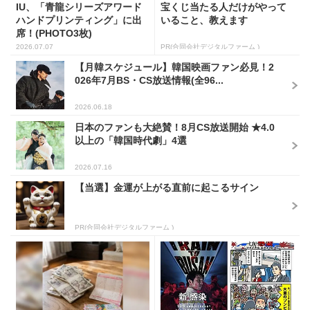
IU、「青龍シリーズアワード
宝くじ当たる人だけがやって
ハンドプリンティング」に出
いること、教えます
席！(PHOTO3枚)
2026.07.07
PR(合同会社デジタルファーム )
【月韓スケジュール】韓国映画ファン必見！2
026年7月BS・CS放送情報(全96...
2026.06.18
日本のファンも大絶賛！8月CS放送開始 ★4.0
以上の「韓国時代劇」4選
2026.07.16
【当選】金運が上がる直前に起こるサイン
PR(合同会社デジタルファーム )