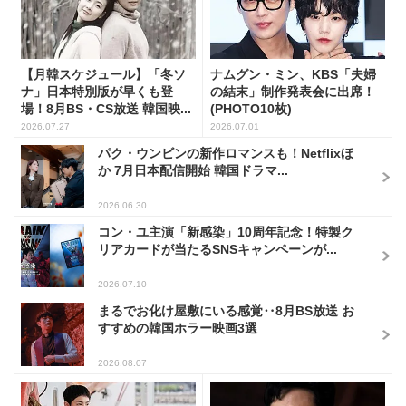
【月韓スケジュール】「冬ソ
ナムグン・ミン、KBS「夫婦
ナ」日本特別版が早くも登
の結末」制作発表会に出席！
場！8月BS・CS放送 韓国映...
(PHOTO10枚)
2026.07.27
2026.07.01
パク・ウンビンの新作ロマンスも！Netflixほ
か 7月日本配信開始 韓国ドラマ...
2026.06.30
コン・ユ主演「新感染」10周年記念！特製ク
リアカードが当たるSNSキャンペーンが...
2026.07.10
まるでお化け屋敷にいる感覚‥8月BS放送 お
すすめの韓国ホラー映画3選
2026.08.07