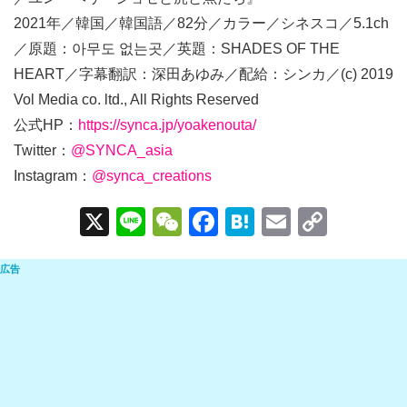
2021年／韓国／韓国語／82分／カラー／シネスコ／5.1ch
／原題：아무도 없는곳／英題：SHADES OF THE
HEART／字幕翻訳：深田あゆみ／配給：シンカ／(c) 2019
Vol Media co. ltd., All Rights Reserved
公式HP：
https://synca.jp/yoakenouta/
Twitter：
@SYNCA_asia
Instagram：
@synca_creations
X
Li
W
F
H
E
C
n
e
a
at
m
o
e
C
c
e
ail
p
h
e
n
y
at
b
a
Li
o
n
o
k