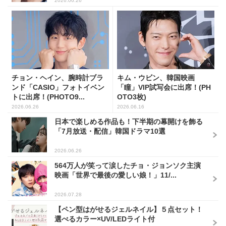
2026.06.26
チョン・ヘイン、腕時計ブラ
キム・ウビン、韓国映画
ンド「CASIO」フォトイベン
「瞳」VIP試写会に出席！(PH
トに出席！(PHOTO9...
OTO3枚)
2026.06.26
2026.06.16
日本で楽しめる作品も！下半期の幕開けを飾る
「7月放送・配信」韓国ドラマ10選
2026.06.26
564万人が笑って涙したチョ・ジョンソク主演
映画「世界で最後の愛しい娘！」11/...
2026.07.28
【ペン型はがせるジェルネイル】５点セット！
選べるカラー×UV/LEDライト付