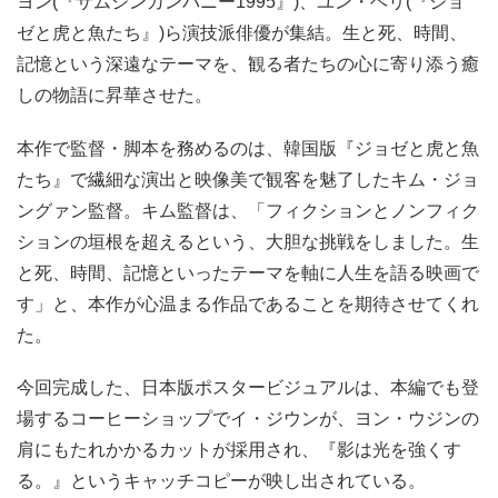
ヨン(『サムジンカンパニー1995』)、ユン・ヘリ(『ジョ
ゼと虎と魚たち』)ら演技派俳優が集結。生と死、時間、
記憶という深遠なテーマを、観る者たちの心に寄り添う癒
しの物語に昇華させた。
本作で監督・脚本を務めるのは、韓国版『ジョゼと虎と魚
たち』で繊細な演出と映像美で観客を魅了したキム・ジョ
ングァン監督。キム監督は、「フィクションとノンフィク
ションの垣根を超えるという、大胆な挑戦をしました。生
と死、時間、記憶といったテーマを軸に人生を語る映画で
す」と、本作が心温まる作品であることを期待させてくれ
た。
今回完成した、日本版ポスタービジュアルは、本編でも登
場するコーヒーショップでイ・ジウンが、ヨン・ウジンの
肩にもたれかかるカットが採用され、『影は光を強くす
る。』というキャッチコピーが映し出されている。