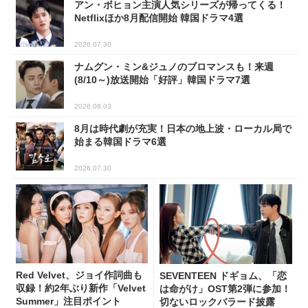
アン・ボヒョン主演人気シリーズが帰ってくる！
Netflixほか8月配信開始 韓国ドラマ4選
2026.07.30
ナムグン・ミン&ジュノのブロマンスも！来週
(8/10～)放送開始「好評」韓国ドラマ7選
2026.08.03
8月は時代劇が充実！日本の地上波・ローカル局で
始まる韓国ドラマ6選
2026.07.30
Red Velvet、ジョイ作詞曲も
SEVENTEEN ドギョム、「恋
収録！約2年ぶり新作「Velvet
は命がけ」OST第2弾に参加！
Summer」注目ポイント
切ないロックバラード披露