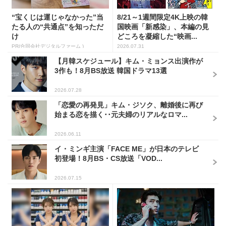
“宝くじは運じゃなかった”当
8/21～1週間限定4K上映の韓
たる人の“共通点”を知っただ
国映画「新感染」、本編の見
け
どころを凝縮した“映画...
PR(合同会社デジタルファーム )
2026.07.31
【月韓スケジュール】キム・ミョンス出演作が
3作も！8月BS放送 韓国ドラマ13選
2026.07.28
「恋愛の再発見」キム・ジソク、離婚後に再び
始まる恋を描く･･元夫婦のリアルなロマ...
2026.06.11
イ・ミンギ主演「FACE ME」が日本のテレビ
初登場！8月BS・CS放送「VOD...
2026.07.15