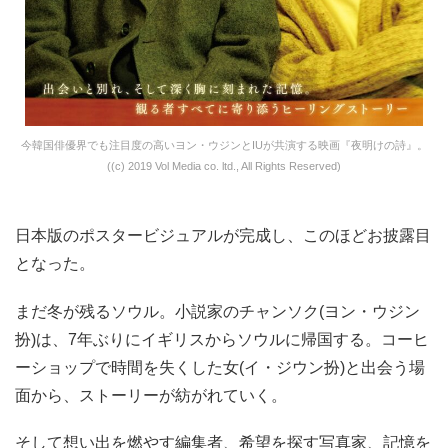
今韓国俳優界でも注目度の高いヨン・ウジンとIUが共演する映画『夜明けの詩』。
((c) 2019 Vol Media co. ltd., All Rights Reserved)
日本版のポスタービジュアルが完成し、このほどお披露目
となった。
まだ冬が残るソウル。小説家のチャンソク(ヨン・ウジン
扮)は、7年ぶりにイギリスからソウルに帰国する。コーヒ
ーショップで時間を失くした女(イ・ジウン扮)と出会う場
面から、ストーリーが紡がれていく。
そして想い出を燃やす編集者、希望を探す写真家、記憶を