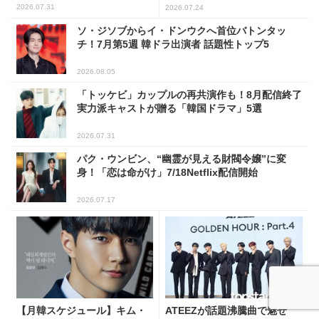
2026.07.31
2026.07.24
ソ・ジソブからイ・ドンウクへ首位バトンタッ
チ！7月第5週 韓ドラ出演者 話題性トップ5
2026.08.05
「トッケビ」カップルの再共演作も！8月配信終了
実力派キャストが贈る「韓国ドラマ」5選
2026.07.31
パク・ウンビン、“幽霊が見える財閥令嬢”に変
身！「恋は命がけ」7/18Netflix配信開始
2026.07.17
【月韓スケジュール】キム・
ATEEZが話題沸騰曲で魅せ