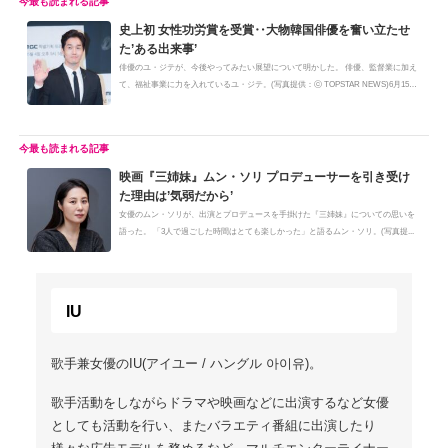
史上初 女性功労賞を受賞‥大物韓国俳優を奮い立たせ
た’ある出来事’
俳優のユ・ジテが、今後やってみたい展望について明かした。 俳優、監督業に加え
て、福祉事業に力を入れているユ・ジテ。(写真提供：ⓒ TOPSTAR NEWS)6月15
日...
映画『三姉妹』ムン・ソリ プロデューサーを引き受け
た理由は’気弱だから’
女優のムン・ソリが、出演とプロデュースを手掛けた『三姉妹』についての思いを
語った。 「3人で過ごした時間はとても楽しかった」と語るムン・ソリ。(写真提...
IU
歌手兼女優のIU(アイユー / ハングル 아이유)。
歌手活動をしながらドラマや映画などに出演するなど女優
としても活動を行い、またバラエティ番組に出演したり