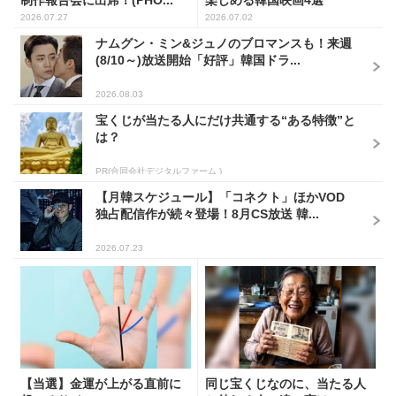
2026.07.27
2026.07.02
ナムグン・ミン&ジュノのブロマンスも！来週
(8/10～)放送開始「好評」韓国ドラ...
2026.08.03
宝くじが当たる人にだけ共通する“ある特徴”と
は？
PR(合同会社デジタルファーム )
【月韓スケジュール】「コネクト」ほかVOD
独占配信作が続々登場！8月CS放送 韓...
2026.07.23
【当選】金運が上がる直前に
同じ宝くじなのに、当たる人