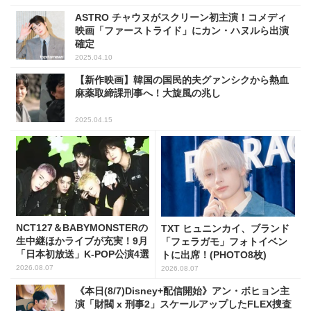
ASTRO チャウヌがスクリーン初主演！コメディ
映画「ファーストライド」にカン・ハヌルら出演
確定
2025.04.10
【新作映画】韓国の国民的夫グァンシクから熱血
麻薬取締課刑事へ！大旋風の兆し
2025.04.15
NCT127＆BABYMONSTERの
TXT ヒュニンカイ、ブランド
生中継ほかライブが充実！9月
「フェラガモ」フォトイベン
「日本初放送」K-POP公演4選
トに出席！(PHOTO8枚)
2026.08.07
2026.08.07
《本日(8/7)Disney+配信開始》アン・ボヒョン主
演「財閥 x 刑事2」スケールアップしたFLEX捜査