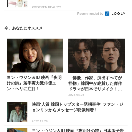
PR(SEVEN BEAUTY)
Recommended by
今、あなたにオススメ
ヨン・ウジン＆IU 映画『夜明
「俳優、作家、演出すべてが
けの詩』若手実力派俳優ユ
怪物」韓国中が絶賛した傑作
ン・ヘリに注目！
ドラマが日本でリメイク！一
体どこが凄いの？
2025.04.25
映画‘人質 韓国トップスター誘拐事件’ ファン・ジ
ョンミンからメッセージ映像到着！
2022.12.26
ヨン・ウジン＆IU 映画『夜明けの詩』日本版予告