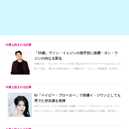
k
「39歳」でソン・イェジンの相手役に抜擢‥ヨン・ウ
ジンの内なる変化
俳優のヨン・ウジンが、テイストの全く異なる2つのラブストーリーの主人公として
戻って来た。 爽やかな笑顔が眩しい！俳優のヨン・ウジン。(写真提供：ⓒ 女性...
IU「ベイビー・ブローカー」で俳優イ・ジウンとしても
秀でた存在感を発揮
IU(アイユー/イ・ジウン)が出演した映画『ベイビー・ブローカー』について、イン
タビューに応じた。本作の公開に先駆けて(韓国では6月8日より公開)、6月7日に...