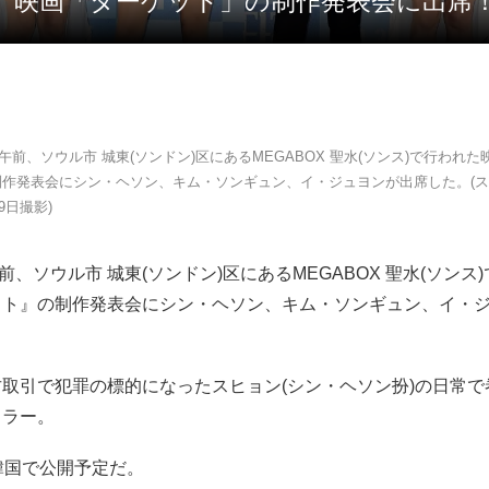
、映画「ターゲット」の制作発表会に出席！(P
水)午前、ソウル市 城東(ソンドン)区にあるMEGABOX 聖水(ソンス)で行われ
作発表会にシン・ヘソン、キム・ソンギュン、イ・ジュヨンが出席した。(スポ
月9日撮影)
午前、ソウル市 城東(ソンドン)区にあるMEGABOX 聖水(ソンス
ット』の制作発表会にシン・ヘソン、キム・ソンギュン、イ・
取引で犯罪の標的になったスヒョン(シン・ヘソン扮)の日常で
リラー。
韓国で公開予定だ。