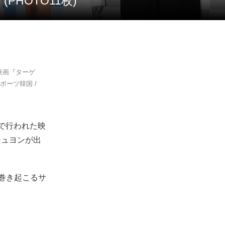
HOTO11枚)
た映画『ターゲ
ーツ韓国 /
)で行われた映
ジュヨンが出
巻き起こるサ