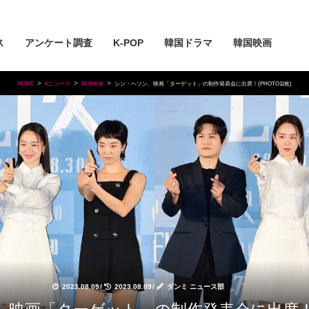
ス
アンケート調査
K-POP
韓国ドラマ
韓国映画
HOME
Kニュース
韓国映画
シン・ヘソン、映画「ターゲット」の制作発表会に出席！(PHOTO11枚)
2023.08.09
/
2023.08.09
/
ダンミ ニュース部