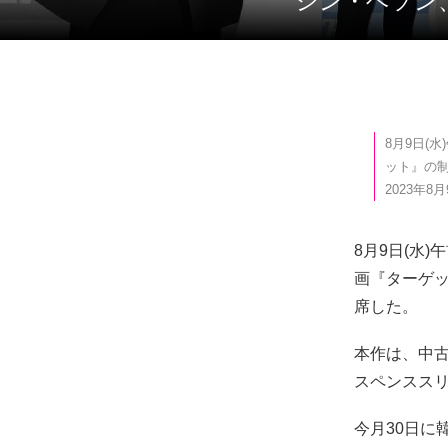
シン・ヘソン
8月9日(
ット』の制
2023年8
8月9日(水)
画『ターゲ
席した。
本作は、中古
スペンスス
今月30日に